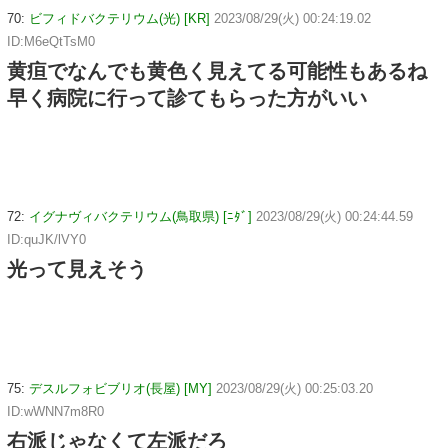
70:
ビフィドバクテリウム(光) [KR]
2023/08/29(火) 00:24:19.02
ID:M6eQtTsM0
黄疸でなんでも黄色く見えてる可能性もあるね
早く病院に行って診てもらった方がいい
72:
イグナヴィバクテリウム(鳥取県) [ﾆﾀﾞ]
2023/08/29(火) 00:24:44.59
ID:quJK/lVY0
光って見えそう
75:
デスルフォビブリオ(長屋) [MY]
2023/08/29(火) 00:25:03.20
ID:wWNN7m8R0
右派じゃなくて左派だろ