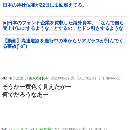
日本の神社仏閣が22日に１回燃えてる。
|●|日本のフォント企業を買収した海外資本、「なんで自ら
売上ゼロにするようなことするの」とドン引きするような
方針転換を……
【動画】高速道路を走行中の車からリアガラスが飛んでく
る事故(ﾟoﾟ)
46:
キロニエラ(東京都) [BR]
2023/08/29(火) 00:17:01.41 ID:1jNKAVj80
そうかー黄色く見えたかー
何でだろうなあー
54:
シュードアナベナ(徳島県) [NZ]
2023/08/29(火) 00:18:26.72