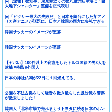
|●|【速報】都知事、東京駅近くの都八重洲駐車場に「巨
大地下シェルター」整備を正式表明
|●|「ピクサー最大の失敗だ」と日本を舞台にした某アメ
リカ産アニメが話題に、日本と韓国の両方に失礼すぎる
わ……
韓国サッカーのイメージが墜落
韓国サッカーのイメージが墜落
【ヤバい】100件以上の窃盗をしたトルコ国籍の男3人を
逮捕 #移民 #外国人
日本の神社仏閣が22日に１回燃えてる。
公園を不法占拠をして騒音を撒き散らした反対派を警察
が撤去しました！
韓国人「北米市場で売れまくりトヨタに続き日本のホン