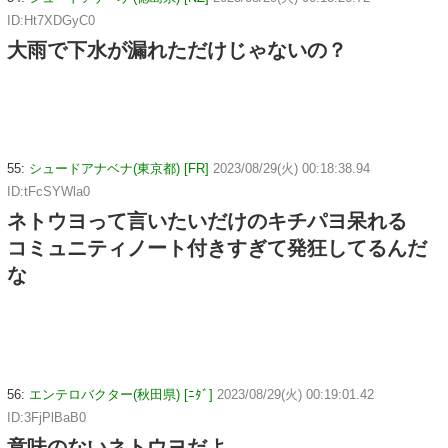
ID:Ht7XDGyC0
大雨で下水が漏れただけじゃないの？
55:
シュードアナベナ(東京都) [FR]
2023/08/29(火) 00:18:38.94
ID:tFcSYWla0
ネトウヨって言いたいだけのキチパヨ呆れる
コミュニティノート付きすぎて発狂してるんだ
な
56:
エンテロバクター(秋田県) [ﾆﾀﾞ]
2023/08/29(火) 00:19:01.42
ID:3FjPlBaB0
意味のないネトウヨだよ