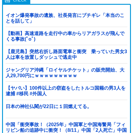
イオン爆発事故の遺族、社長発言にブチギレ「本当のこ
とを話して」
【動画】高速道路を走行中の車からリアガラスが飛んで
くる事故(ﾟoﾟ)
【鹿児島】突然右折し路面電車と衝突 乗っていた男女3
人は車を放置しダッシュで逃走中
ジャングリア沖縄「ロイヤルチケット」の販売開始、大
人29,700円にｗｗｗｗｗｗｗｗｗ
【ヤバい】100件以上の窃盗をしたトルコ国籍の男3人を
逮捕 #移民 #外国人
日本の神社仏閣が22日に１回燃えてる。
中国「衝突事故！（2025年」中国軍と中国海警局「フィ
リピン船の追跡中に衝突！（8/11」中国「2人死亡」中国