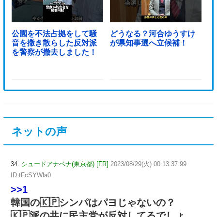
公園を不法占拠をして騒
どうなる？河合ゆうすけ
音を撒き散らした反対派
が県知事選へ立候補！
を警察が撤去しました！
ネットの声
34:
シュードアナベナ(東京都) [FR]
2023/08/29(火) 00:13:37.99
ID:tFcSYWla0
>>1
韓国の🇰🇵シンパはパヨじゃないの？
🇰🇵派の共に民主党が反対してるでしょ