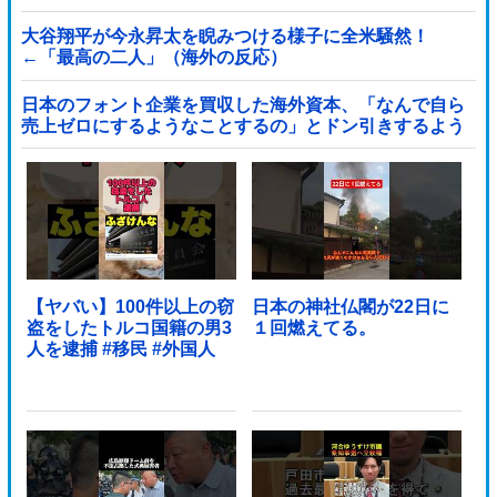
政府「1年間隠蔽」日本「隠蔽された事実報道！（2026
年」→
大谷翔平が今永昇太を睨みつける様子に全米騒然！
←「最高の二人」（海外の反応）
日本のフォント企業を買収した海外資本、「なんで自ら
売上ゼロにするようなことするの」とドン引きするよう
な方針転換を……他
【ヤバい】100件以上の窃
日本の神社仏閣が22日に
盗をしたトルコ国籍の男3
１回燃えてる。
人を逮捕 #移民 #外国人