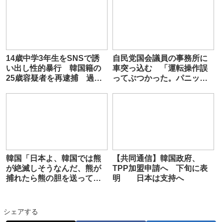
14歳中学3年生をSNSで誘
自民党国会議員の事務所に
い出し性的暴行 韓国籍の
車突っ込む 「運転操作誤
25歳容疑者を再逮捕 過去
ってぶつかった。パニック
に12歳少女・9歳女児への性
になって逃げた」韓国籍の
的暴行など疑いでも逮捕
65歳男逮捕 京都
韓国「日本よ、韓国では熊
【共同通信】韓国政府、
が絶滅しそうなんだ、熊が
TPP加盟申請へ 下旬に表
捕れたら熊の胆を送ってく
明 日本は支持へ
れないか？」
シェアする