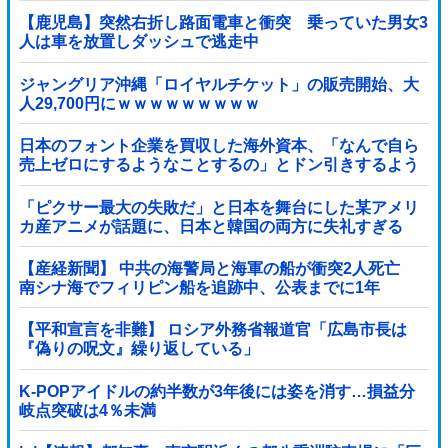
【鹿児島】突然右折し路面電車と衝突 乗っていた男女3
人は車を放置しダッシュで逃走中
ジャングリア沖縄「ロイヤルチケット」の販売開始、大
人29,700円にｗｗｗｗｗｗｗｗｗ
日本のフォント企業を買収した海外資本、「なんで自ら
売上ゼロにするようなことするの」とドン引きするよう
な方針転換を……他
「ピクサー最大の失敗だ」と日本を舞台にした某アメリ
カ産アニメが話題に、日本と韓国の両方に失礼すぎる
わ……
【産経新聞】 中共の海警局と海軍の船が衝突2人死亡
南シナ海でフィリピン船を追跡中、公表までに1年
【平和宣言を非難】 ロシア外務省報道官「広島市長は
『偽りの呪文』繰り返している」
K-POPアイドルの約半数が3年後には姿を消す…損益分
岐点突破は4％未満