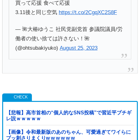
買って応援 食べて応援
3.11後と同じ空気
https://t.co/2CgqXC2S8F
— 🌺大椿ゆうこ 社民党副党首 参議院議員/労
働者の使い捨ては許さない！🌺
(@ohtsubakiyuko)
August 25, 2023
【悲報】高市首相の“個人的なSNS投稿”で習近平ブチギ
レ説ｗｗｗｗｗ
【画像】令和最新版のあのちゃん、可愛過ぎてワイらに
ブッ刺さりまくりw w w w w w