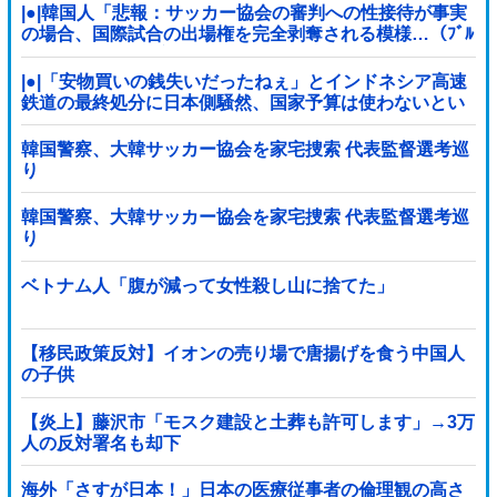
|●|韓国人「悲報：サッカー協会の審判への性接待が事実
の場合、国際試合の出場権を完全剥奪される模様…（ﾌﾞﾙ
ﾌﾞﾙ」＝韓国の反応
|●|「安物買いの銭失いだったねぇ」とインドネシア高速
鉄道の最終処分に日本側騒然、国家予算は使わないとい
うと何が財源なんだ？
韓国警察、大韓サッカー協会を家宅捜索 代表監督選考巡
り
韓国警察、大韓サッカー協会を家宅捜索 代表監督選考巡
り
ベトナム人「腹が減って女性殺し山に捨てた」
【移民政策反対】イオンの売り場で唐揚げを食う中国人
の子供
【炎上】藤沢市「モスク建設と土葬も許可します」→3万
人の反対署名も却下
海外「さすが日本！」日本の医療従事者の倫理観の高さ