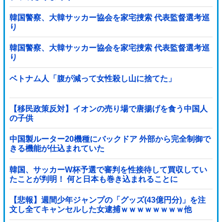
韓国警察、大韓サッカー協会を家宅捜索 代表監督選考巡
り
韓国警察、大韓サッカー協会を家宅捜索 代表監督選考巡
り
ベトナム人「腹が減って女性殺し山に捨てた」
【移民政策反対】イオンの売り場で唐揚げを食う中国人
の子供
中国製ルーター20機種にバックドア 外部から完全制御で
きる機能が仕込まれていた
韓国、サッカーW杯予選で審判を性接待して買収してい
たことが判明！ 何と日本も巻き込まれることに
【悲報】週間少年ジャンプの「グッズ(43億円分)」を注
文し全てキャンセルした女逮捕ｗｗｗｗｗｗｗｗ他