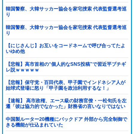
韓国警察、大韓サッカー協会を家宅捜索 代表監督選考巡
り
韓国警察、大韓サッカー協会を家宅捜索 代表監督選考巡
り
【にじさんじ】お互いをコードネームで呼び合ってたよ
いゆめ他
【悲報】高市首相の“個人的なSNS投稿”で習近平ブチギ
レ説ｗｗｗｗｗ
【悲報】保守党・百田代表、甲子園でインドネシア人が
始球式登場に怒り「甲子園を政治利用するな！」
【速報】 高市政権、エース級の財務官僚・一松旬氏を左
遷「彼は協力的でなかった」財務省の言いなりではない
ことが判明
中国製ルーター20機種にバックドア 外部から完全制御で
きる機能が仕込まれていた