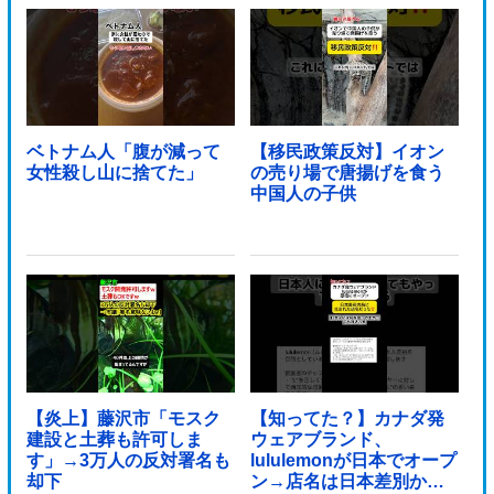
ベトナム人「腹が減って
【移民政策反対】イオン
女性殺し山に捨てた」
の売り場で唐揚げを食う
中国人の子供
【炎上】藤沢市「モスク
【知ってた？】カナダ発
建設と土葬も許可しま
ウェアブランド、
す」→3万人の反対署名も
lululemonが日本でオープ
却下
ン→店名は日本差別から