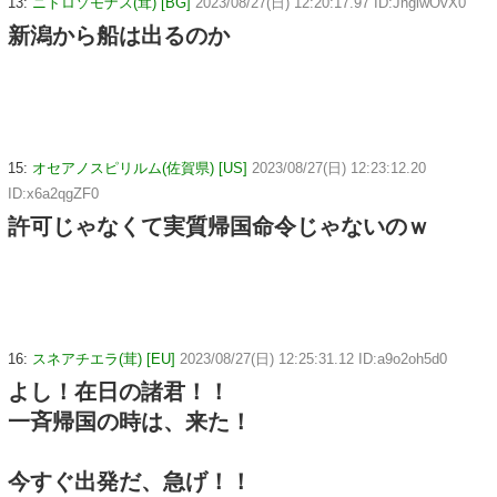
13:
ニトロソモナス(茸) [BG]
2023/08/27(日) 12:20:17.97 ID:JngiwOvX0
新潟から船は出るのか
15:
オセアノスピリルム(佐賀県) [US]
2023/08/27(日) 12:23:12.20
ID:x6a2qgZF0
許可じゃなくて実質帰国命令じゃないのｗ
16:
スネアチエラ(茸) [EU]
2023/08/27(日) 12:25:31.12 ID:a9o2oh5d0
よし！在日の諸君！！
一斉帰国の時は、来た！
今すぐ出発だ、急げ！！