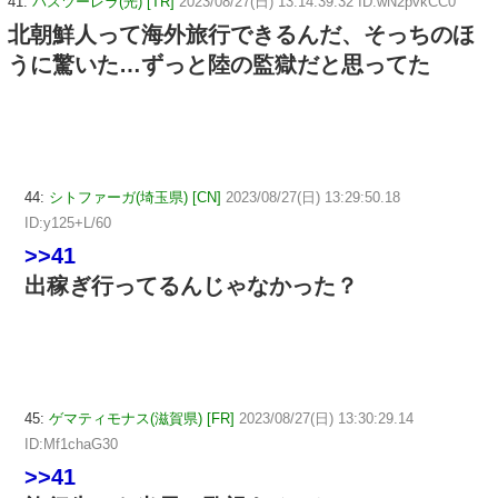
41:
パスツーレラ(光) [TR]
2023/08/27(日) 13:14:39.32 ID:wN2pvkCC0
北朝鮮人って海外旅行できるんだ、そっちのほ
うに驚いた…ずっと陸の監獄だと思ってた
44:
シトファーガ(埼玉県) [CN]
2023/08/27(日) 13:29:50.18
ID:y125+L/60
>>41
出稼ぎ行ってるんじゃなかった？
45:
ゲマティモナス(滋賀県) [FR]
2023/08/27(日) 13:30:29.14
ID:Mf1chaG30
>>41