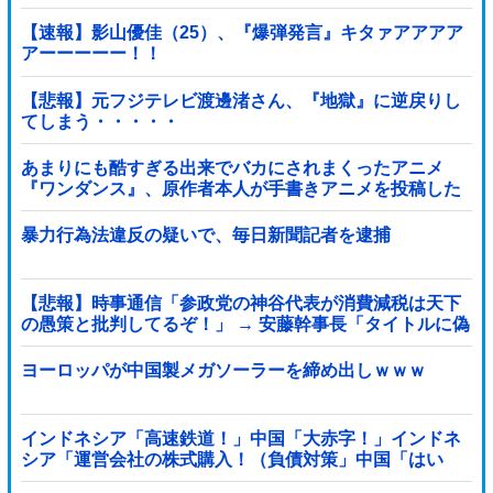
【速報】影山優佳（25）、『爆弾発言』キタァアアアア
アーーーーー！！
【悲報】元フジテレビ渡邊渚さん、『地獄』に逆戻りし
てしまう・・・・・
あまりにも酷すぎる出来でバカにされまくったアニメ
『ワンダンス』、原作者本人が手書きアニメを投稿した
結果・・・ｗｗｗｗｗｗ他
暴力行為法違反の疑いで、毎日新聞記者を逮捕
【悲報】時事通信「参政党の神谷代表が消費減税は天下
の愚策と批判してるぞ！」 → 安藤幹事長「タイトルに偽
りあり！『参政党は消費税廃止派、減税派』」ｗｗｗｗ
ｗｗｗｗ
ヨーロッパが中国製メガソーラーを締め出しｗｗｗ
インドネシア「高速鉄道！」中国「大赤字！」インドネ
シア「運営会社の株式購入！（負債対策」中国「はい
（巨額負債」インドネシア「700km延伸計画！（実質中