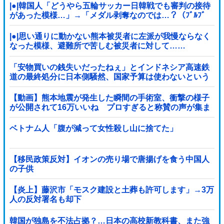
止」→
|●|韓国人「どうやら五輪サッカー日韓戦でも審判の接待
があった模様…」→「メダル剥奪なのでは…？（ﾌﾞﾙﾌﾞ
ﾙ」＝韓国の反応
|●|思い通りに動かない熊本被災者に左派が我慢ならなく
なった模様、避難所で苦しむ被災者に対して……
「安物買いの銭失いだったねぇ」とインドネシア高速鉄
道の最終処分に日本側騒然、国家予算は使わないという
と何が財源なんだ？
【動画】熊本地震が発生した瞬間の手術室、衝撃の様子
が公開されて16万いいね プロすぎると称賛の声が集ま
る
ベトナム人「腹が減って女性殺し山に捨てた」
【移民政策反対】イオンの売り場で唐揚げを食う中国人
の子供
【炎上】藤沢市「モスク建設と土葬も許可します」→3万
人の反対署名も却下
韓国が独島を不法占拠？…日本の高校新教科書、また強