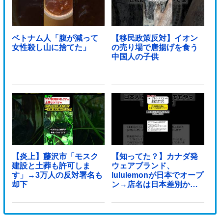
ベトナム人「腹が減って
【移民政策反対】イオン
女性殺し山に捨てた」
の売り場で唐揚げを食う
中国人の子供
【炎上】藤沢市「モスク
【知ってた？】カナダ発
建設と土葬も許可しま
ウェアブランド、
す」→3万人の反対署名も
lululemonが日本でオープ
却下
ン→店名は日本差別から
できた？