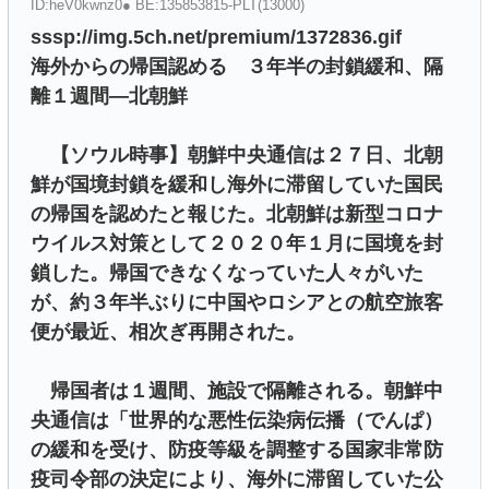
ID:heV0kwnz0● BE:135853815-PLT(13000)
sssp://img.5ch.net/premium/1372836.gif
海外からの帰国認める ３年半の封鎖緩和、隔
離１週間―北朝鮮
【ソウル時事】朝鮮中央通信は２７日、北朝
鮮が国境封鎖を緩和し海外に滞留していた国民
の帰国を認めたと報じた。北朝鮮は新型コロナ
ウイルス対策として２０２０年１月に国境を封
鎖した。帰国できなくなっていた人々がいた
が、約３年半ぶりに中国やロシアとの航空旅客
便が最近、相次ぎ再開された。
帰国者は１週間、施設で隔離される。朝鮮中
央通信は「世界的な悪性伝染病伝播（でんぱ）
の緩和を受け、防疫等級を調整する国家非常防
疫司令部の決定により、海外に滞留していた公