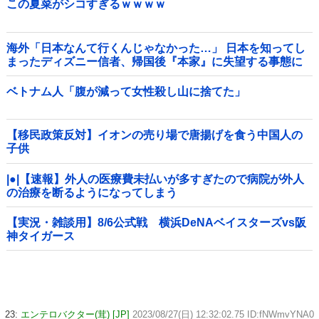
この夏菜がシコすぎるｗｗｗｗ
海外「日本なんて行くんじゃなかった…」 日本を知ってし
まったディズニー信者、帰国後『本家』に失望する事態に
ベトナム人「腹が減って女性殺し山に捨てた」
【移民政策反対】イオンの売り場で唐揚げを食う中国人の
子供
|●|【速報】外人の医療費未払いが多すぎたので病院が外人
の治療を断るようになってしまう
【実況・雑談用】8/6公式戦 横浜DeNAベイスターズvs阪
神タイガース
23:
エンテロバクター(茸) [JP]
2023/08/27(日) 12:32:02.75 ID:fNWmvYNA0