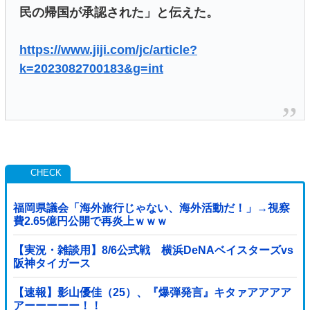
民の帰国が承認された」と伝えた。
https://www.jiji.com/jc/article?
k=2023082700183&g=int
福岡県議会「海外旅行じゃない、海外活動だ！」→視察
費2.65億円公開で再炎上ｗｗｗ
【実況・雑談用】8/6公式戦 横浜DeNAベイスターズvs
阪神タイガース
【速報】影山優佳（25）、『爆弾発言』キタァアアアア
アーーーーー！！