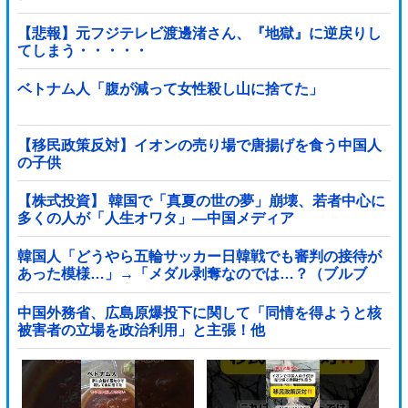
【悲報】元フジテレビ渡邊渚さん、『地獄』に逆戻りし
てしまう・・・・・
ベトナム人「腹が減って女性殺し山に捨てた」
【移民政策反対】イオンの売り場で唐揚げを食う中国人
の子供
【株式投資】 韓国で「真夏の世の夢」崩壊、若者中心に
多くの人が「人生オワタ」―中国メディア
韓国人「どうやら五輪サッカー日韓戦でも審判の接待が
あった模様…」→「メダル剥奪なのでは…？（ブルブ
ル」＝韓国の反応
中国外務省、広島原爆投下に関して「同情を得ようと核
被害者の立場を政治利用」と主張！他