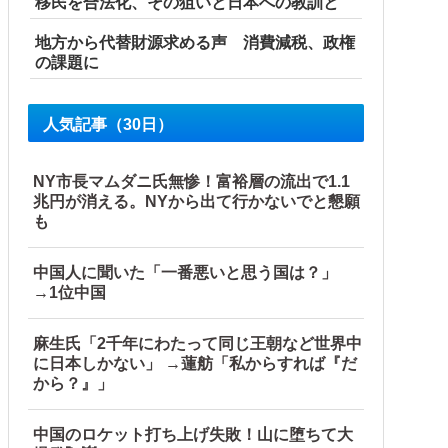
移民を合法化、その狙いと日本への教訓と
地方から代替財源求める声 消費減税、政権
の課題に
人気記事（30日）
NY市長マムダニ氏無惨！富裕層の流出で1.1
兆円が消える。NYから出て行かないでと懇願
も
中国人に聞いた「一番悪いと思う国は？」
→1位中国
麻生氏「2千年にわたって同じ王朝など世界中
に日本しかない」 →蓮舫「私からすれば『だ
から？』」
中国のロケット打ち上げ失敗！山に堕ちて大