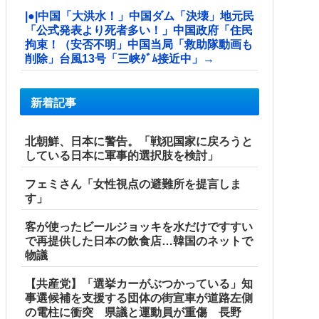
|●|中国「大洪水！」中国ダム「決壊」地元民
「公式発表より死者多い！」中国政府「住民
拘束！（安否不明」中国当局「救助隊動画も
削除」台風13号「三峡ﾀﾞﾑ接近中」→
新着記事
北朝鮮、日本に警告。「戦犯国家に戻ろうと
している日本に軍事的選択肢を検討」
フェミさん「女性視点の避難所を提言しま
す」
客が使ったビールジョッキを水だけですすい
で再提供した日本の飲食店…韓国のネットで
物議
【共産党】「選挙カーがぶつかっている」知
事選候補を支援する団体の街宣車が道路左側
の電柱に衝突 県議と運動員が重傷 長野