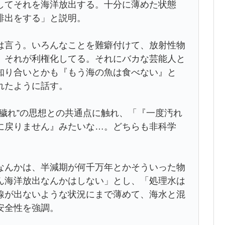
してそれを海洋放出する。十分に薄めた状態
排出をする」と説明。
は言う。いろんなことを難癖付けて、放射性物
。それが利権化してる。それにバカな芸能人と
知り合いとかも『もう海の魚は食べない』と
れたように話す。
穢れ”の思想との共通点に触れ、「『一度汚れ
に戻りません』みたいな…。どちらも非科学
なんかは、半減期が何千万年とかそういった物
ん海洋放出なんかはしない」とし、「処理水は
線が出ないような状況にまで薄めて、海水と混
安全性を強調。