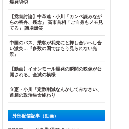
爆発🚀💥
【党首討論】中革連・小川「カンペ読みなが
らの答弁、残念」 高市首相「ご自身もメモ見
てる」 議場爆笑
中国のバス、乗客が我先にと押し合いへし合
い激突…『多数の国ではもう見られない光
景』
【動画】イオンモール爆発の瞬間の映像が公
開される。全滅の模様…
立憲・小川「定数削減なんかしてみなさい、
首相の政治生命終わり
外部配信記事（動画）