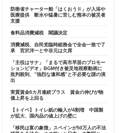
防衛省チャーター舶「はくおうⅡ」が入浴や
医療提供 断水や猛暑に苦しむ熊本の被災者
支援
食料品消費減税 閣議決定
消費減税、自民党臨時総務会で全会一致で了
承 宮沢洋一と中谷元は欠席
「主役はサナ」「まるで高市早苗のプロモー
ションビデオ」BGM付き被災地視察動画に
批判殺到、”強烈な違和感”と不必要な謎の演
出
実質賃金6カ月連続プラス 賃金の伸びが物
価上昇を上回る
【トイペ】トイレ紙の輸入が4割増 中国製
が拡大、国内品の値上げの壁に
「移民は富の象徴」スペインが50万人の不法