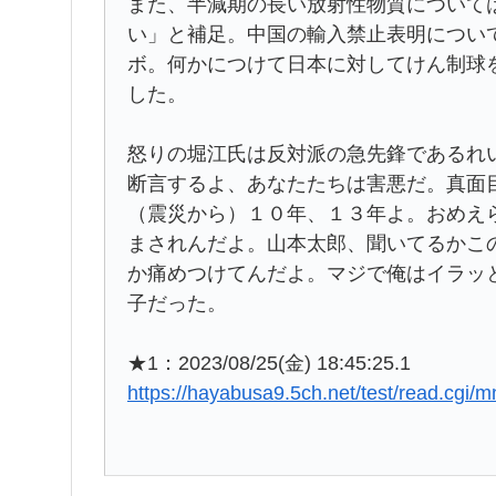
また、半減期の長い放射性物質について
い」と補足。中国の輸入禁止表明につい
ボ。何かにつけて日本に対してけん制球
した。
怒りの堀江氏は反対派の急先鋒であるれ
断言するよ、あなたたちは害悪だ。真面
（震災から）１０年、１３年よ。おめえ
まされんだよ。山本太郎、聞いてるかこ
か痛めつけてんだよ。マジで俺はイラッ
子だった。
★1：2023/08/25(金) 18:45:25.1
https://hayabusa9.5ch.net/test/read.cgi