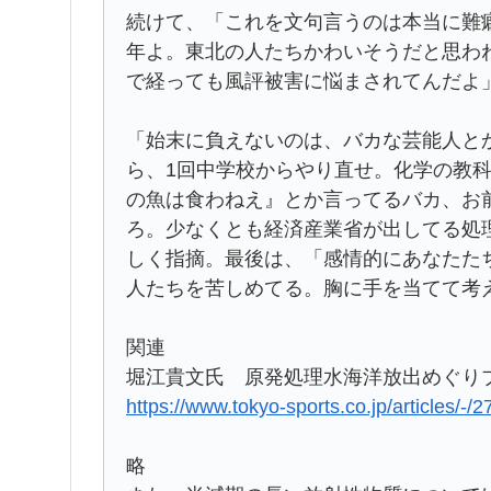
続けて、「これを文句言うのは本当に難
年よ。東北の人たちかわいそうだと思わ
で経っても風評被害に悩まされてんだよ
「始末に負えないのは、バカな芸能人と
ら、1回中学校からやり直せ。化学の教
の魚は食わねえ』とか言ってるバカ、お
ろ。少なくとも経済産業省が出してる処
しく指摘。最後は、「感情的にあなたた
人たちを苦しめてる。胸に手を当てて考
関連
堀江貴文氏 原発処理水海洋放出めぐり
https://www.tokyo-sports.co.jp/articles/-/
略