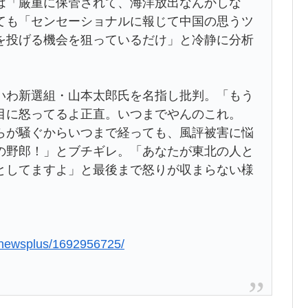
は「厳重に保管されて、海洋放出なんかしな
ても「センセーショナルに報じて中国の思うツ
を投げる機会を狙っているだけ」と冷静に分析
いわ新選組・山本太郎氏を名指し批判。「もう
目に怒ってるよ正直。いつまでやんのこれ。
らが騒ぐからいつまで経っても、風評被害に悩
の野郎！」とブチギレ。「あなたが東北の人と
としてますよ」と最後まで怒りが収まらない様
/mnewsplus/1692956725/