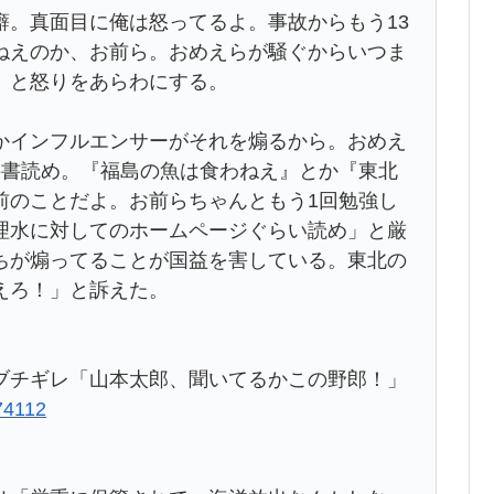
癖。真面目に俺は怒ってるよ。事故からもう13
ねえのか、お前ら。おめえらが騒ぐからいつま
」と怒りをあらわにする。
かインフルエンサーがそれを煽るから。おめえ
科書読め。『福島の魚は食わねえ』とか『東北
前のことだよ。お前らちゃんともう1回勉強し
理水に対してのホームページぐらい読め」と厳
ちが煽ってることが国益を害している。東北の
えろ！」と訴えた。
ブチギレ「山本太郎、聞いてるかこの野郎！」
274112