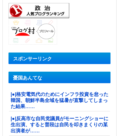
スポンサーリンク
憂国あんてな
|●|格安電気代のためにインフラ投資を怠った
韓国、朝鮮半島全域を猛暑が直撃してしまっ
た結果……
|●|反高市な自民党議員がモーニングショーに
生出演、すると普段は自民を叩きまくりの某
出演者が……