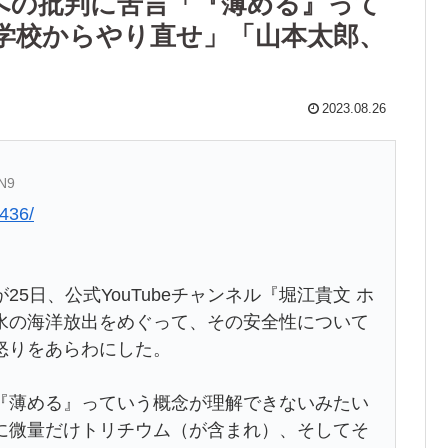
への批判に苦言「『薄める』って
学校からやり直せ」「山本太郎、
2023.08.26
hN9
436/
5日、公式YouTubeチャンネル『堀江貴文 ホ
水の海洋放出をめぐって、その安全性について
怒りをあらわにした。
『薄める』っていう概念が理解できないみたい
に微量だけトリチウム（が含まれ）、そしてそ