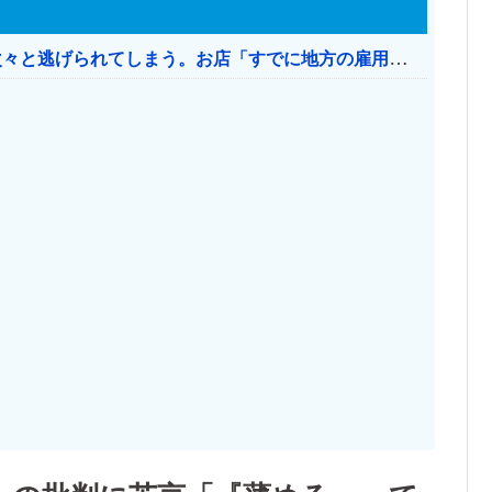
日本のお店、時給1500円でもミャンマー人に次々と逃げられてしまう。お店「すでに地方の雇用は崩壊」