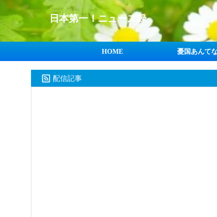
日本第一！ニュース録
HOME
憂国あんて
配信記事