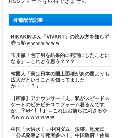
RSSフィードを取得できません
外部配信記事
HIKAKINさん「VIVANT」の読み方を知らず
赤っ恥ｗｗｗｗｗｗｗ
なりすましてドス声で脅した結果←声優スキルの無駄遣いが最
玉川徹「包丁男を結果的に死刑にしたことに
なる」←これどう思う？？？
韓国人「実は日本の国土面積があの国よりも
広大だということを知ってました
か・・・？」
【画像】アナウンサー「え、私がスピードス
ケートのピチピチユニフォーム着るんです
ｗｗｗｗｗｗｗｗｗｗｗ
か…？ﾑﾁｨ！！」←これはお前らに刺さるや
ろw w w w w w w w
中国「大洪水！」中国ダム「決壊」地元民
「公式発表より死者多い！」中国政府「住民