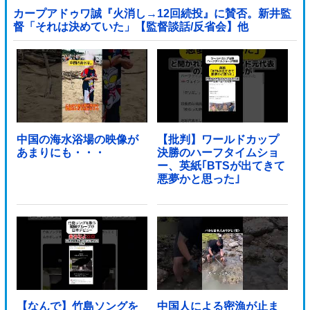
カープアドゥワ誠『火消し→12回続投』に賛否。新井監
督「それは決めていた」【監督談話/反省会】他
中国の海水浴場の映像が
【批判】ワールドカップ
あまりにも・・・
決勝のハーフタイムショ
ー、英紙｢BTSが出てきて
悪夢かと思った｣
【なんで】竹島ソングを
中国人による密漁が止ま