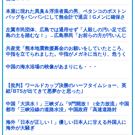
本屋に現れた異臭＆浮浪者風の男、ペタンコのボストン
バッグをパンパンにして無会計で退店！Gメンに確保さ
れ「なんで？」と本気で困惑ｗｗｗ
左翼市民団体、広島では通用せず「人殺しの汚い足で広
島の土を踏むな！」→広島県民「お前らの方が汚いんじ
ゃ！」「ワシらが広島県民じゃ」
共産党「熊本地震救援募金のお願いをしていたところ、
中指を立てられました。中指がメガネに当たり、危うく
怪我をするところでした」
中国の海水浴場の映像があまりにも・・・
【批判】ワールドカップ決勝のハーフタイムショー、英
紙｢BTSが出てきて悪夢かと思った｣
中国「大洪水！」三峡ダム「9門開放！（全力放流」中国
都市「三峡沿線の道路水没」中国政府「高速道路封
鎖！」中国ダム「緊急放流に合わせて開門（土砂崩れ発
生」→
海外「日本が正しい！」優しい日本人に甘える外国人に
海外が大騒ぎ