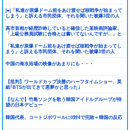
|●|「私達が原爆ドーム前をあけ渡せば核戦争が始まって
しまう」と訴える市民団体、それを聞いた被爆3世の人
が……
高市首相が経歴詐称していると確信した某映画評論家、
「上級公務員試験に合格とは書いてないんですが…」と
ツッコミを受けまくり……
「私達が原爆ドーム前をあけ渡せば核戦争が始まってし
まう」と訴える市民団体、それを聞いた被爆3世の人
が……
中国の海水浴場の映像があまりにも・・・
【批判】ワールドカップ決勝のハーフタイムショー、英
紙｢BTSが出てきて悪夢かと思った｣
【なんで】竹島ソングを歌う韓国アイドルグループが待
望の日本デビュー
韓国代表、コートジボワールに0対4で完敗＝韓国の反応