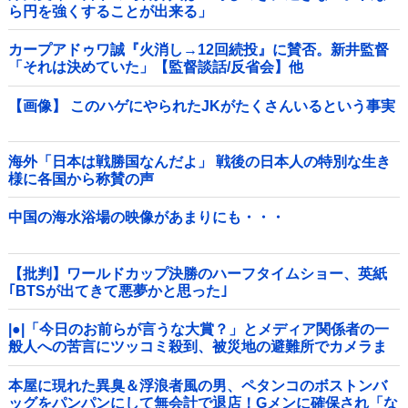
ら円を強くすることが出来る」
カープアドゥワ誠『火消し→12回続投』に賛否。新井監督
「それは決めていた」【監督談話/反省会】他
【画像】 このハゲにやられたJKがたくさんいるという事実
海外「日本は戦勝国なんだよ」 戦後の日本人の特別な生き
様に各国から称賛の声
中国の海水浴場の映像があまりにも・・・
【批判】ワールドカップ決勝のハーフタイムショー、英紙
｢BTSが出てきて悪夢かと思った｣
|●|「今日のお前らが言うな大賞？」とメディア関係者の一
般人への苦言にツッコミ殺到、被災地の避難所でカメラま
わすのは……
本屋に現れた異臭＆浮浪者風の男、ペタンコのボストンバ
ッグをパンパンにして無会計で退店！Gメンに確保され「な