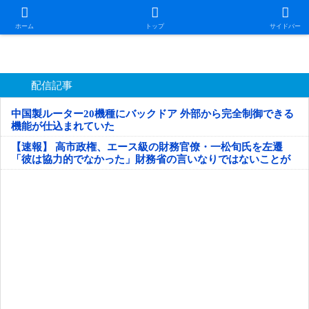
日本第一！ニュース録
ホーム
トップ
サイドバー
配信記事
中国製ルーター20機種にバックドア 外部から完全制御できる
機能が仕込まれていた
【速報】 高市政権、エース級の財務官僚・一松旬氏を左遷
「彼は協力的でなかった」財務省の言いなりではないことが
判明