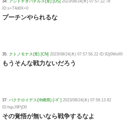
34:
アシドチオバチルス(茸) [US]
2023/08/24(木) 07:57:22.78
ID:s+T4d0X+0
プーチンやられるな
35:
クトノモナス(茸) [CN]
2023/08/24(木) 07:57:56.22 ID:92j0WoIf0
もうそんな戦力ないだろう
37:
バクテロイデス(沖縄県) [ﾆﾀﾞ]
2023/08/24(木) 07:58:13.82
ID:hqsJ9PjD0
その覚悟が無いなら戦争するなよ