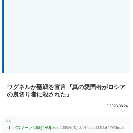
ワグネルが聖戦を宣言『真の愛国者がロシア
の裏切り者に殺された』
2023.08.24
1:
パスツーレラ(騒) [RU]
2023/08/24(木) 07:47:03.33 ID:iUiYP3ma0