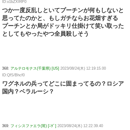
ID:o1bZXIRP0
つか一度反乱しといてプーチンが何もしないと
思ってたのかと、もしガチならお花畑すぎる
プーチンとか局がドッキリ仕掛けて笑い取った
としてもやったやつ全員殺しそう
368:
アルテロモナス(千葉県) [US]
2023/08/24(木) 12:19:15.00
ID:QfS/Bhcf0
ワグネルの兵ってどこに固まってるの？ロシア
国内？ベラルーシ？
369:
フィシスファエラ(茸) [ﾆﾀﾞ]
2023/08/24(木) 12:22:39.40