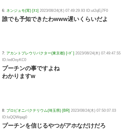
6:
ネンジュモ(茸) [ﾇｺ]
2023/08/24(木) 07:49:29.93 ID:ut2qEj7F0
誰でも予知できたわwww遅いくらいだよ
7:
アカントプレウリバクター(東京都) [ﾆﾀﾞ]
2023/08/24(木) 07:49:47.55
ID:/edOoyKC0
プーチンの事ですよね
わかりますw
8:
プロピオニバクテリウム(埼玉県) [BR]
2023/08/24(木) 07:50:07.03
ID:luQQWqag0
プーチンを信じるやつがアホなだけだろ