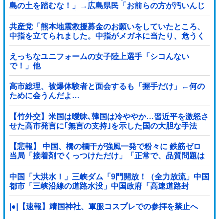
島の土を踏むな！」→広島県民「お前らの方が汚いんじ
ゃ！」「ワシらが広島県民じゃ」
共産党「熊本地震救援募金のお願いをしていたところ、
中指を立てられました。中指がメガネに当たり、危うく
怪我をするところでした」
えっちなユニフォームの女子陸上選手「シコんない
で！」他
高市総理、被爆体験者と面会するも「握手だけ」←何の
ために会うんだよ…
【竹外交】米国は曖昧､韓国は冷ややか…習近平を激怒さ
せた高市発言に｢無言の支持｣を示した国の大胆な手法
【悲報】 中国、橋の欄干が強風一発で粉々に 鉄筋ゼロ
当局「接着剤でくっつけただけ」「正常で、品質問題は
ない」
中国「大洪水！」三峡ダム「9門開放！（全力放流」中国
都市「三峡沿線の道路水没」中国政府「高速道路封
鎖！」中国ダム「緊急放流に合わせて開門（土砂崩れ発
生」→
|●|【速報】靖国神社、軍服コスプレでの参拝を禁止へ