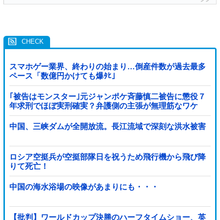
スマホゲー業界、終わりの始まり…倒産件数が過去最多
ペース「数億円かけても爆ﾀﾋ」
｢被告はモンスター｣元ジャンポケ斉藤慎二被告に懲役７
年求刑でほぼ実刑確実？弁護側の主張が無理筋なワケ
中国、三峡ダムが全開放流。長江流域で深刻な洪水被害
ロシア空挺兵が空挺部隊日を祝うため飛行機から飛び降
りて死亡！
中国の海水浴場の映像があまりにも・・・
【批判】ワールドカップ決勝のハーフタイムショー、英