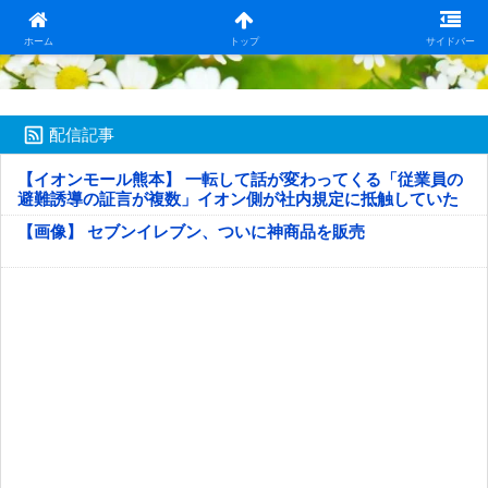
日本第一！ニュース録
ホーム
トップ
サイドバー
配信記事
【イオンモール熊本】 一転して話が変わってくる「従業員の
避難誘導の証言が複数」イオン側が社内規定に抵触していた
疑い
【画像】 セブンイレブン、ついに神商品を販売