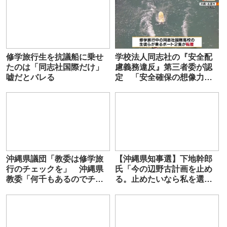
修学旅行生を抗議船に乗せ
学校法人同志社の『安全配
たのは「同志社国際だけ」
慮義務違反』第三者委が認
嘘だとバレる
定 「安全確保の想像力欠
如」「他人任せの組織風
土」指摘も 沖縄・辺野古
沖転覆事故
沖縄県議団「教委は修学旅
【沖縄県知事選】下地幹郎
行のチェックを」 沖縄県
氏「今の辺野古計画を止め
教委「何千もあるのでチェ
る。止めたいなら私を選ん
ックなんて無理でーす♪」
でほしい」