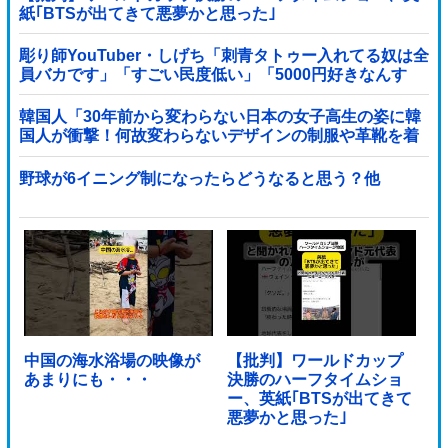
紙｢BTSが出てきて悪夢かと思った｣
彫り師YouTuber・しげち「刺青タトゥー入れてる奴は全
員バカです」「すごい民度低い」「5000円好きなんす
よ、バカって」
韓国人「30年前から変わらない日本の女子高生の姿に韓
国人が衝撃！何故変わらないデザインの制服や革靴を着
用し続けるのか？」
野球が6イニング制になったらどうなると思う？他
中国の海水浴場の映像が
【批判】ワールドカップ
あまりにも・・・
決勝のハーフタイムショ
ー、英紙｢BTSが出てきて
悪夢かと思った｣