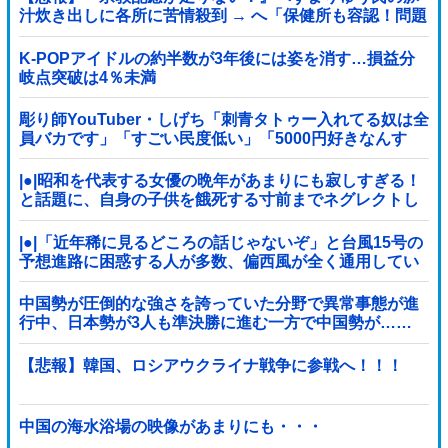
汁炊き出しに各所に苦情殺到 → へ「保健所も容認！問題
なし！」ｗｗｗｗｗｗｗｗｗｗｗｗｗｗ
K-POPアイドルの約半数が3年後には姿を消す…損益分
岐点突破は4％未満
彫り師YouTuber・しげち「刺青タトゥー入れてる奴は全
員バカです」「すごい民度低い」「5000円好きなんす
よ、バカって」
|●|昭和を代表する女優の晩年があまりにも寂しすぎる！
と話題に、自身の子供を餓死する寸前までネグレクトし
た挙句……
|●|「近年稀に見るどころの話じゃないぞ」と台風15号の
予想進路に困惑する人が多数、偏西風が全く通用してい
ないんだけど……
中国勢が圧倒的な強さを誇っていた分野で異常事態が進
行中、日本勢が3人も準決勝に進む一方で中国勢が……
【悲報】韓国、ロシアウクライナ戦争に参戦へ！！！
中国の海水浴場の映像があまりにも・・・