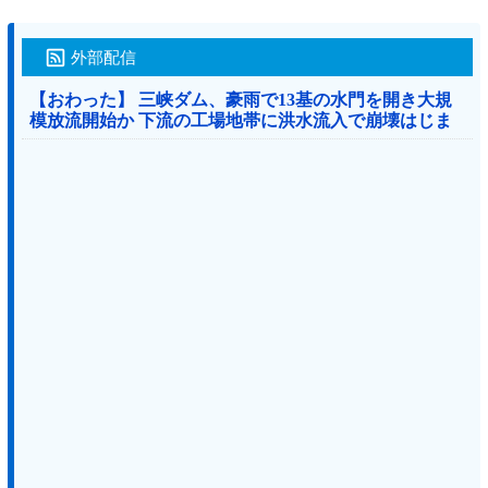
外部配信
【おわった】 三峡ダム、豪雨で13基の水門を開き大規
模放流開始か 下流の工場地帯に洪水流入で崩壊はじま
る