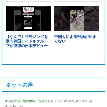
【なんで】竹島ソングを
中国人による密漁が止ま
歌う韓国アイドルグルー
らない
プが待望の日本デビュー
ネットの声
3:
あなたの1票は無駄になりました
2023/08/24(木) 00:04:10.37
ID:VqFs3p/a0