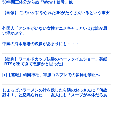
50年間正体分からぬ「Wow！信号」他
【画像】 このハゲにやられたJKがたくさんいるという事実
外国人「アンチがいない女性アニメキャラといえば誰が思
い浮かぶ？」
中国の海水浴場の映像があまりにも・・・
【批判】ワールドカップ決勝のハーフタイムショー、英紙
｢BTSが出てきて悪夢かと思った｣
|●|【速報】靖国神社、軍服コスプレでの参拝を禁止へ
しょっぱいラーメンの汁を残したら隣のおっさんに「何故
残す！」と怒鳴られた……友人にも「スープが本体だろあ
り得ない」と説教されたんだが、塩分過剰だし味の好みは
自由だろ！