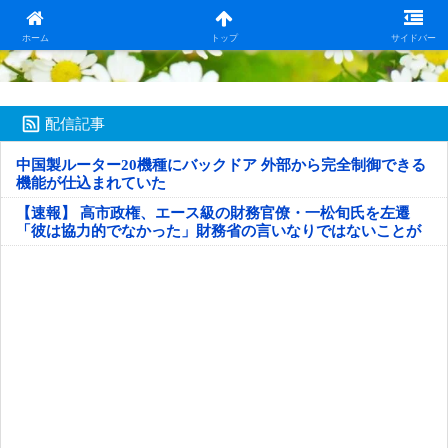
日本第一！ニュース録
ホーム
トップ
サイドバー
配信記事
中国製ルーター20機種にバックドア 外部から完全制御できる
機能が仕込まれていた
【速報】 高市政権、エース級の財務官僚・一松旬氏を左遷
「彼は協力的でなかった」財務省の言いなりではないことが
判明