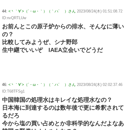
44:
<丶｀∀´>（´・ω・｀）（｀ハ´ ）さん
2023/08/24(木) 01:51:08.72
ID:nvQRTLUw
お前んとこの原子炉からの排水、そんなに薄い
の？
比較してみようぜ、シナ野郎
生中継でいいぞ IAEA立会いでどうだ
46:
<丶｀∀´>（´・ω・｀）（｀ハ´ ）さん
2023/08/24(木) 02:02:37.46
ID:T68TFSg1
中国韓国の処理水はキレイな処理水なの？
日本海に到達するのは数年後で更に希釈されて
るだろ
今から塩の買い占めとか非科学的なんだよなあ