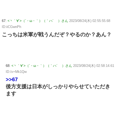
67:
<丶｀∀´>（´・ω・｀）（｀ハ´ ）さん
2023/08/24(木) 02:55:55.68
ID:iiCGwnPh
こっちは米軍が戦うんだぞ？やるのか？あん？
68:
<丶｀∀´>（´・ω・｀）（｀ハ´ ）さん
2023/08/24(木) 02:58:14.61
ID:/x+Mk1Qw
>>67
後方支援は日本がしっかりやらせていただき
ます