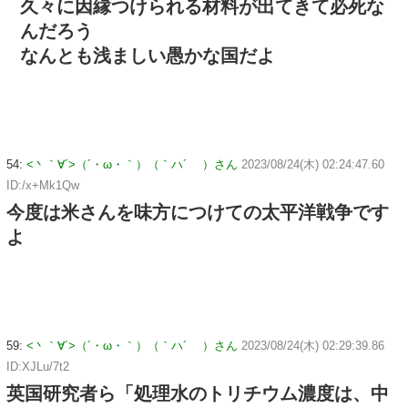
久々に因縁つけられる材料が出てきて必死な
んだろう
なんとも浅ましい愚かな国だよ
54:
<丶｀∀´>（´・ω・｀）（｀ハ´ ）さん
2023/08/24(木) 02:24:47.60
ID:/x+Mk1Qw
今度は米さんを味方につけての太平洋戦争です
よ
59:
<丶｀∀´>（´・ω・｀）（｀ハ´ ）さん
2023/08/24(木) 02:29:39.86
ID:XJLu/7t2
英国研究者ら「処理水のトリチウム濃度は、中