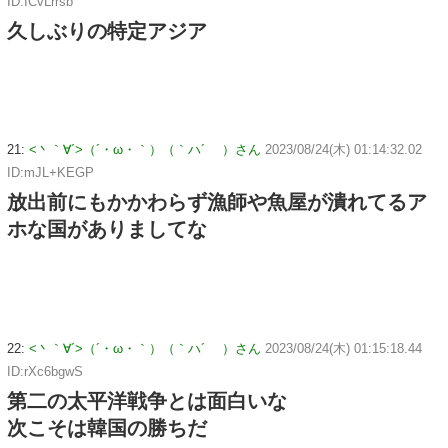
ID:ICvLrrsb
久しぶりの特定アジア
21:
<丶｀∀´>（´・ω・｀）（｀ハ´ ）さん
2023/08/24(木) 01:14:32.02
ID:mJL+KEGP
放出前にもかかわらず漁師や魚屋が潰れてるア
ホな国がありましてな
22:
<丶｀∀´>（´・ω・｀）（｀ハ´ ）さん
2023/08/24(木) 01:15:18.44
ID:rXc6bgwS
第二の太平洋戦争とは面白いな
次こそは韓国の勝ちだ