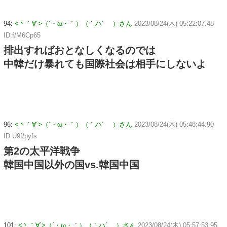
94:
<丶｀∀´>（´・ω・｀）（｀ハ´ ）さん
2023/08/24(木) 05:22:07.48
ID:f/M6Cp65
排出すればおとなしくなるのでは
中韓だけ暴れても国際社会は相手にしないよ
96:
<丶｀∀´>（´・ω・｀）（｀ハ´ ）さん
2023/08/24(木) 05:48:44.90
ID:U9f/pyfs
第2の太平洋戦争
韓国中国以外の国vs.韓国中国
101:
<丶｀∀´>（´・ω・｀）（｀ハ´ ）さん
2023/08/24(木) 05:57:53.95