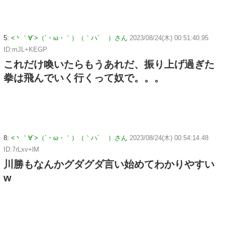
5:
<丶｀∀´>（´・ω・｀）（｀ハ´ ）さん
2023/08/24(木) 00:51:40.95
ID:mJL+KEGP
これだけ喚いたらもうあれだ、振り上げ過ぎた
拳は飛んでいく行くって奴で。。。
8:
<丶｀∀´>（´・ω・｀）（｀ハ´ ）さん
2023/08/24(木) 00:54:14.48
ID:7rLxv+lM
川勝もなんかグダグダ言い始めてわかりやすい
w