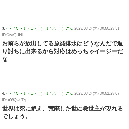
3:
<丶｀∀´>（´・ω・｀）（｀ハ´ ）さん
2023/08/24(木) 00:50:29.31
ID:6vwQUldH
お前らが放出してる原発排水はどうなんだで返
り討ちに出来るから対応はめっちゃイージーだ
な
4:
<丶｀∀´>（´・ω・｀）（｀ハ´ ）さん
2023/08/24(木) 00:51:29.07
ID:uO8QwuTq
世界は死に絶え、荒廃した世に救世主が現れる
でしょう。