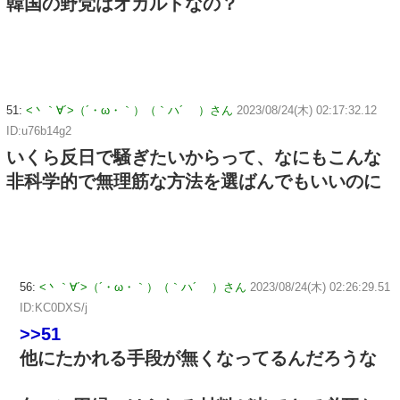
韓国の野党はオカルトなの？
51:
<丶｀∀´>（´・ω・｀）（｀ハ´ ）さん
2023/08/24(木) 02:17:32.12
ID:u76b14g2
いくら反日で騒ぎたいからって、なにもこんな
非科学的で無理筋な方法を選ばんでもいいのに
56:
<丶｀∀´>（´・ω・｀）（｀ハ´ ）さん
2023/08/24(木) 02:26:29.51
ID:KC0DXS/j
>>51
他にたかれる手段が無くなってるんだろうな