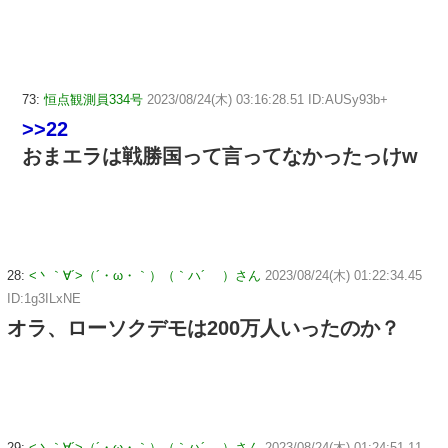
73:
恒点観測員334号
2023/08/24(木) 03:16:28.51 ID:AUSy93b+
>>22
おまエラは戦勝国って言ってなかったっけw
28:
<丶｀∀´>（´・ω・｀）（｀ハ´ ）さん
2023/08/24(木) 01:22:34.45
ID:1g3ILxNE
オラ、ローソクデモは200万人いったのか？
29:
<丶｀∀´>（´・ω・｀）（｀ハ´ ）さん
2023/08/24(木) 01:24:51.11