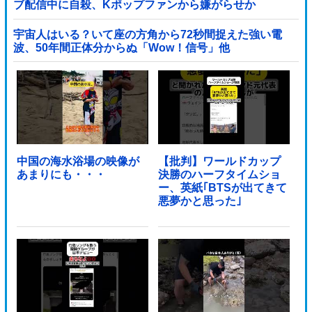
ブ配信中に自殺、Kポップファンから嫌がらせか
宇宙人はいる？いて座の方角から72秒間捉えた強い電
波、50年間正体分からぬ「Wow！信号」他
中国の海水浴場の映像が
【批判】ワールドカップ
あまりにも・・・
決勝のハーフタイムショ
ー、英紙｢BTSが出てきて
悪夢かと思った｣