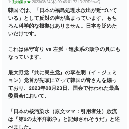
1:
動物園φ ★
2023/08/24(木) 00:46:01.72 ID:2RDftnwQ
韓国では、「日本の福島処理水放出が近づいて
いる」として反対の声が高まっています。もち
ろん科学的な根拠はありません。日本を貶めた
いだけです。
これは保守寄り vs 左派・進歩系の政争の具にも
なっています。
最大野党『共に民主党』の李在明（イ・ジェミ
ョン）党首が先頭に立って韓国の皆さんを煽っ
ており、2023年08月23日、国会で行われた最高
委員会において、
「日本の核汚染水（原文ママ：引用者注）放流
は『第2の太平洋戦争』と記録されそうだ」と述
べました。