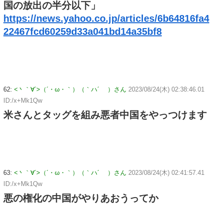
国の放出の半分以下」
https://news.yahoo.co.jp/articles/6b64816fa4
22467fcd60259d33a041bd14a35bf8
62:
<丶｀∀´>（´・ω・｀）（｀ハ´ ）さん
2023/08/24(木) 02:38:46.01
ID:/x+Mk1Qw
米さんとタッグを組み悪者中国をやっつけます
63:
<丶｀∀´>（´・ω・｀）（｀ハ´ ）さん
2023/08/24(木) 02:41:57.41
ID:/x+Mk1Qw
悪の権化の中国がやりあおうってか