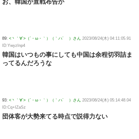
お、韓国が宣戦布告か
89:
<丶｀∀´>（´・ω・｀）（｀ハ´ ）さん
2023/08/24(木) 04:11:05.91
ID:YwyzInp4
韓国はいつもの事にしても中国は余程切羽詰ま
ってるんだろうな
93:
<丶｀∀´>（´・ω・｀）（｀ハ´ ）さん
2023/08/24(木) 05:14:48.04
ID:Cq+IZaSz
団体客が大勢来てる時点で説得力ない