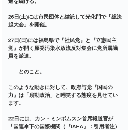
進を続ける。
26日(土)には市民団体と結託して光化門で「総決
起大会」を開催。
27日(日)には福島県で『社民党』と『立憲民主
党』が開く原発汚染水放流反対集会に党所属議
員を派遣。
――とのこと。
このような動きに対して、政府与党『国民の
力』は「扇動政治」と嘲笑する態度を見せてい
ます。
22日には、カン・ミンボムスン首席報道官が
「国連傘下の国際機関（『IAEA』：引用者注）