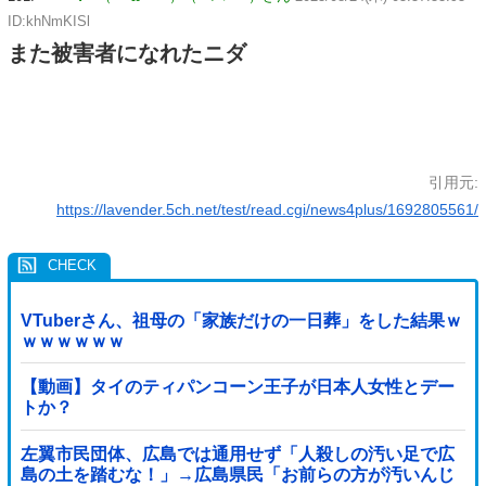
ID:khNmKISl
また被害者になれたニダ
引用元:
https://lavender.5ch.net/test/read.cgi/news4plus/1692805561/
VTuberさん、祖母の「家族だけの一日葬」をした結果ｗ
ｗｗｗｗｗｗ
【動画】タイのティパンコーン王子が日本人女性とデー
トか？
左翼市民団体、広島では通用せず「人殺しの汚い足で広
島の土を踏むな！」→広島県民「お前らの方が汚いんじ