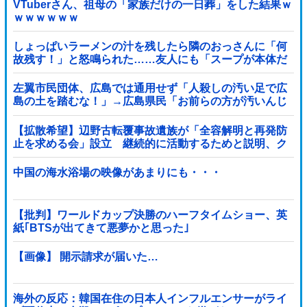
VTuberさん、祖母の「家族だけの一日葬」をした結果ｗ
ｗｗｗｗｗｗ
しょっぱいラーメンの汁を残したら隣のおっさんに「何
故残す！」と怒鳴られた……友人にも「スープが本体だ
ろあり得ない」と説教されたんだが、塩分過剰だし味の
好みは自由だろ！
左翼市民団体、広島では通用せず「人殺しの汚い足で広
島の土を踏むな！」→広島県民「お前らの方が汚いんじ
ゃ！」「ワシらが広島県民じゃ」
【拡散希望】辺野古転覆事故遺族が「全容解明と再発防
止を求める会」設立 継続的に活動するためと説明、ク
ラファン立ち上げも準備
中国の海水浴場の映像があまりにも・・・
【批判】ワールドカップ決勝のハーフタイムショー、英
紙｢BTSが出てきて悪夢かと思った｣
【画像】 開示請求が届いた…
海外の反応：韓国在住の日本人インフルエンサーがライ