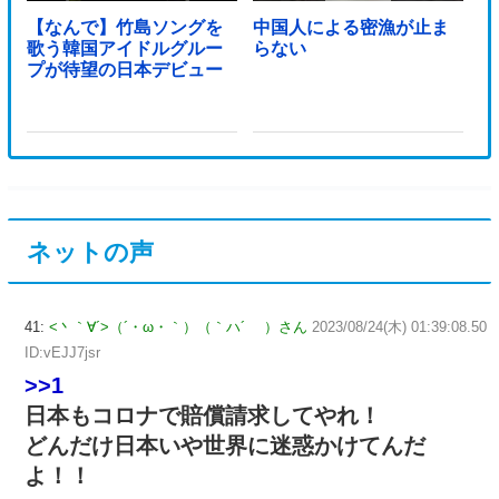
【なんで】竹島ソングを
中国人による密漁が止ま
歌う韓国アイドルグルー
らない
プが待望の日本デビュー
ネットの声
41:
<丶｀∀´>（´・ω・｀）（｀ハ´ ）さん
2023/08/24(木) 01:39:08.50
ID:vEJJ7jsr
>>1
日本もコロナで賠償請求してやれ！
どんだけ日本いや世界に迷惑かけてんだ
よ！！