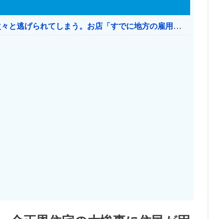
日本のお店、時給1500円でもミャンマー人に次々と逃げられてしまう。お店「すでに地方の雇用は崩壊」