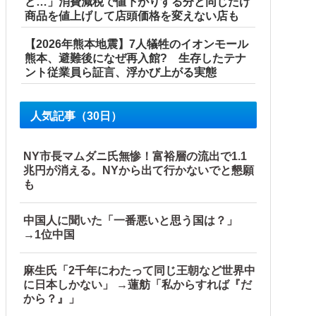
ど…」消費減税で値下がりする分と同じだけ
商品を値上げして店頭価格を変えない店も
【2026年熊本地震】7人犠牲のイオンモール
熊本、避難後になぜ再入館? 生存したテナ
ント従業員ら証言、浮かび上がる実態
人気記事（30日）
NY市長マムダニ氏無惨！富裕層の流出で1.1
兆円が消える。NYから出て行かないでと懇願
も
中国人に聞いた「一番悪いと思う国は？」
→1位中国
麻生氏「2千年にわたって同じ王朝など世界中
に日本しかない」 →蓮舫「私からすれば『だ
から？』」