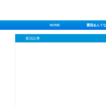
日本第一！ニュース録
HOME
憂国あんて
配信記事