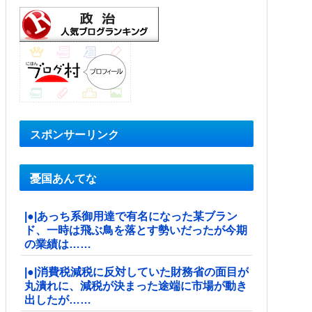
スポンサーリンク
憂国あんてな
|●|あっち系御用達で有名になった某ブラン
ド、一時は飛ぶ鳥を落とす勢いだったが今期
の業績は……
|●|消費税減税に反対していた財務省の面目が
丸潰れに、減税が決まった途端に市場が動き
出したが……