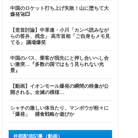
中国のロケット打ち上げ失敗！山に堕ちて大
爆発🚀💥
【党首討論】中革連・小川「カンペ読みなが
らの答弁、残念」 高市首相「ご自身もメモ見
てる」 議場爆笑
中国のバス、乗客が我先にと押し合いへし合
い激突…『多数の国ではもう見られない光
景』
【動画】イオンモール爆発の瞬間の映像が公
開される。全滅の模様…
シャチの激しい体当たり、マンボウが粉々に
「爆発」 捕食戦略か遊びか
外部配信記事（動画）