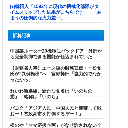
|●|韓国人「1592年に現代の機械化部隊がタ
イムスリップした結果がこちらです」→「あ
まりの圧倒的な火力差‥」
新着記事
中国製ルーター20機種にバックドア 外部か
ら完全制御できる機能が仕込まれていた
【財務省人事】エース級の財務官僚・一松旬
氏が”異例転出”へ 官邸幹部「協力的でなか
ったから」
れいわ新選組、新たな党名は「いのちの
党」 略称は「いのち」
パヨク「アジア人民、中国人民と連帯して戦
おー！悪政高市を打倒するぞー！」
松のや「ママ応援企画」がなぜ許されない？