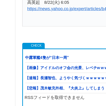
高英起 8/22(火) 6:05
https://news.yahoo.co.jp/expert/articl
中露軍艦4隻が“日本一周”
【画像】アイドルのオフ会の光景、レベチw w w w w
【速報】長瀬智也、ようやく気づくｗｗｗｗｗ
【悲報】茂木敏充外相、『大炎上』してしまう
RSSフィードを取得できません