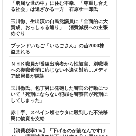
「窮屈な世の中」に住む不幸、「尊重し合え
る社会」は遠ざかる一方 石原壮一郎氏
玉川徹、生出演の自民党議員に「全面的に大
賛成、おっしゃる通り」 消費減税への主張
めぐり
ブランドいちご「いちごさん」の苗2000株
盗まれる
ＮＨＫ職員が番組出演者から性被害、別職場
への復職希望に応じない不適切対応…メディ
ア総局長が陳謝
玉川徹氏、包丁男に発砲した警官の行動につ
いて「死刑にならない犯罪を警察官が死刑に
してしまった」
赤十字、スペイン領セウタに殺到した不法移
民に物資を支給
【消費税率1％】「下げるのが筋なんですけ