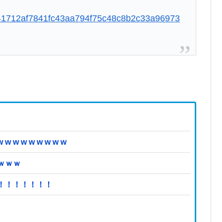
es/b41712af7841fc43aa794f75c48c8b2c33a96973
 w w w w w w
ｗｗｗ
！！！！！！！