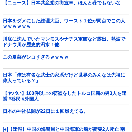
【ニュース】日本共産党の街宣車、ほんと碌でもないな
日本をダメにした総理大臣、ワースト１位が同点でこの人
ｗｗｗｗｗｗ
川底に沈んでいたマンモスやナチス軍艦など露出、熱波で
ドナウ川が歴史的渇水！他
この夏菜がシコすぎるｗｗｗｗ
日本「俺は有名な武士の家系だけど世界のみんなは先祖に
偉人っている？」
【ヤバい】100件以上の窃盗をしたトルコ国籍の男3人を逮
捕 #移民 #外国人
日本の神社仏閣が22日に１回燃えてる。
|●|【速報】中国の海警局と中国海軍の船が衝突2人死亡 南