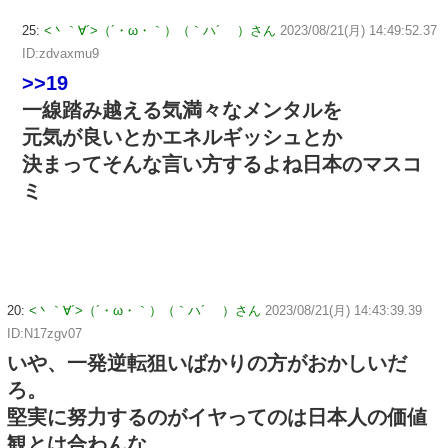
25:
<丶｀∀´>（´・ω・｀）（｀ハ´ ）さん
2023/08/21(月) 14:49:52.37
ID:zdvaxmu9
>>19
一線踏み越える気満々なメンタルを
元気が良いとかエネルギッシュとか
決まってそんな言い方するよね日本のマスコ
ミ
20:
<丶｀∀´>（´・ω・｀）（｀ハ´ ）さん
2023/08/21(月) 14:43:39.39
ID:N17zgv07
いや、一発逆転狙いばかりの方がおかしいだ
ろ。
堅実に努力するのがイヤってのは日本人の価値
観とは合わんな。