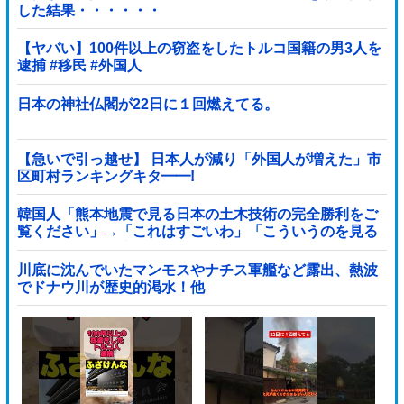
した結果・・・・・・
【ヤバい】100件以上の窃盗をしたトルコ国籍の男3人を
逮捕 #移民 #外国人
日本の神社仏閣が22日に１回燃えてる。
【急いで引っ越せ】 日本人が減り「外国人が増えた」市
区町村ランキングキタ━━!
韓国人「熊本地震で見る日本の土木技術の完全勝利をご
覧ください」→「これはすごいわ」「こういうのを見る
と日本人は何か適当に作る感じがしない・...
川底に沈んでいたマンモスやナチス軍艦など露出、熱波
でドナウ川が歴史的渇水！他