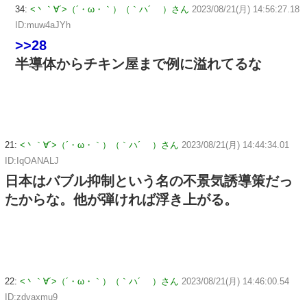
34:
<丶｀∀´>（´・ω・｀）（｀ハ´ ）さん
2023/08/21(月) 14:56:27.18
ID:muw4aJYh
>>28
半導体からチキン屋まで例に溢れてるな
21:
<丶｀∀´>（´・ω・｀）（｀ハ´ ）さん
2023/08/21(月) 14:44:34.01
ID:IqOANALJ
日本はバブル抑制という名の不景気誘導策だっ
たからな。他が弾ければ浮き上がる。
22:
<丶｀∀´>（´・ω・｀）（｀ハ´ ）さん
2023/08/21(月) 14:46:00.54
ID:zdvaxmu9