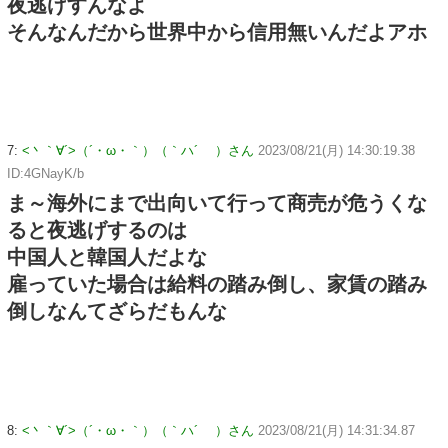
夜逃げすんなよ
そんなんだから世界中から信用無いんだよアホ
7:
<丶｀∀´>（´・ω・｀）（｀ハ´ ）さん
2023/08/21(月) 14:30:19.38
ID:4GNayK/b
ま～海外にまで出向いて行って商売が危うくな
ると夜逃げするのは
中国人と韓国人だよな
雇っていた場合は給料の踏み倒し、家賃の踏み
倒しなんてざらだもんな
8:
<丶｀∀´>（´・ω・｀）（｀ハ´ ）さん
2023/08/21(月) 14:31:34.87