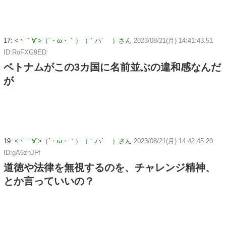
17:
<丶｀∀´>（´・ω・｀）（｀ハ´ ）さん
2023/08/21(月) 14:41:43.51
ID:RoFXG9ED
ベトナムがこの3カ国に名前並ぶの違和感なんだ
が
19:
<丶｀∀´>（´・ω・｀）（｀ハ´ ）さん
2023/08/21(月) 14:42:45.20
ID:gA6zhJFf
道徳や法律を無視するのを、チャレンジ精神、
とか言っていいの？