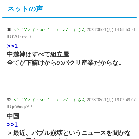
ネットの声
39:
<丶｀∀´>（´・ω・｀）（｀ハ´ ）さん
2023/08/21(月) 14:58:50.71
ID:tWJKeys0
>>1
中越韓はすべて組立屋
全てが下請けからのパクリ産業だからな。
62:
<丶｀∀´>（´・ω・｀）（｀ハ´ ）さん
2023/08/21(月) 16:02:46.07
ID:jaWmq7AP
中国
>>1
＞最近、バブル崩壊というニュースを聞かな