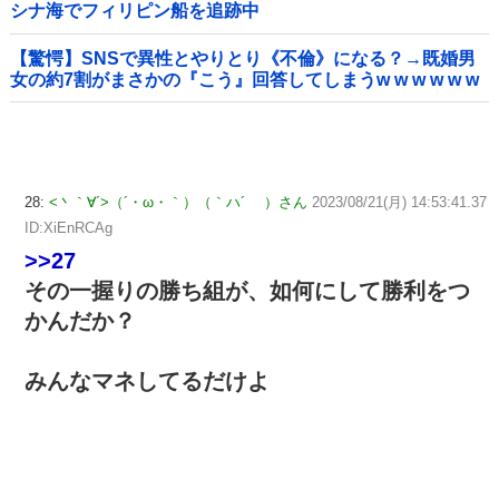
シナ海でフィリピン船を追跡中
【驚愕】SNSで異性とやりとり《不倫》になる？→既婚男
女の約7割がまさかの『こう』回答してしまうw w w w w w
w w
28:
<丶｀∀´>（´・ω・｀）（｀ハ´ ）さん
2023/08/21(月) 14:53:41.37
ID:XiEnRCAg
>>27
その一握りの勝ち組が、如何にして勝利をつ
かんだか？
みんなマネしてるだけよ