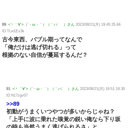
89:
<丶｀∀´>（´・ω・｀）（｀ハ´ ）さん
2023/08/21(月) 19:45:25.66
ID:TLw1Ex3k
古今東西、バブル期ってなんで
「俺だけは逃げ切れる」って
根拠のない自信が蔓延するんだ？
91:
<丶｀∀´>（´・ω・｀）（｀ハ´ ）さん
2023/08/21(月) 19:51:18.30
ID:N17zgv07
>>89
初動がうまくいつやつが多いからじゃね？
「上手に波に乗れた嗅覚の鋭い俺なら下り坂
の時も当然うまく逃げられるさ」と。