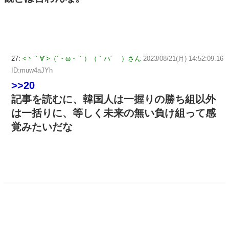
27:
<丶｀∀´>（´・ω・｀）（｀ハ´ ）さん
2023/08/21(月) 14:52:09.16
ID:muw4aJYh
>>20
記事を読むに、韓国人は一握りの勝ち組以外
は一括りに、等しく未来の無い負け組って感
覚みたいだな