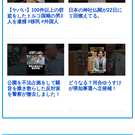
【ヤバい】100件以上の窃
日本の神社仏閣が22日に
盗をしたトルコ国籍の男3
１回燃えてる。
人を逮捕 #移民 #外国人
公園を不法占拠をして騒
どうなる？河合ゆうすけ
音を撒き散らした反対派
が県知事選へ立候補！
を警察が撤去しました！