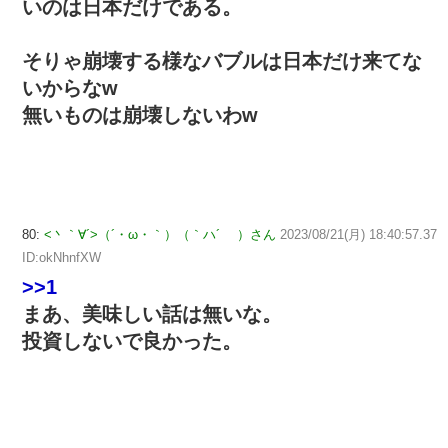
いのは日本だけである。
そりゃ崩壊する様なバブルは日本だけ来てな
いからなw
無いものは崩壊しないわw
80:
<丶｀∀´>（´・ω・｀）（｀ハ´ ）さん
2023/08/21(月) 18:40:57.37
ID:okNhnfXW
>>1
まあ、美味しい話は無いな。
投資しないで良かった。