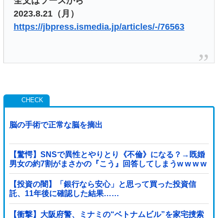
全文はソースから
2023.8.21（月）
https://jbpress.ismedia.jp/articles/-/76563
脳の手術で正常な脳を摘出
【驚愕】SNSで異性とやりとり《不倫》になる？→既婚
男女の約7割がまさかの『こう』回答してしまうw w w w
w w w w
【投資の闇】「銀行なら安心」と思って買った投資信
託、11年後に確認した結果……
【衝撃】大阪府警、ミナミの“ベトナムビル”を家宅捜索