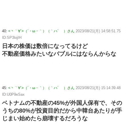
40:
<丶｀∀´>（´・ω・｀）（｀ハ´ ）さん
2023/08/21(月) 14:58:51.75
ID:SP3lojIH
日本の株価は数倍になってるけど
不動産価格みたいなバブルにはならんからな
45:
<丶｀∀´>（´・ω・｀）（｀ハ´ ）さん
2023/08/21(月) 15:14:39.48
ID:U0P9eSax
ベトナムの不動産の45%が外国人保有で、その
うちの80%が投資目的だから中韓台あたりが手
じまい始めたら崩壊するだろうな