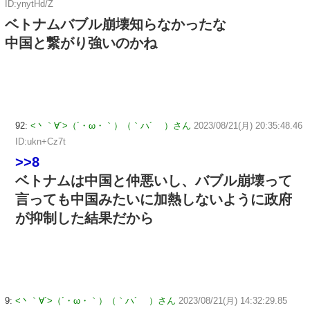
ID:ynytHd/Z
ベトナムバブル崩壊知らなかったな
中国と繋がり強いのかね
92:
<丶｀∀´>（´・ω・｀）（｀ハ´ ）さん
2023/08/21(月) 20:35:48.46
ID:ukn+Cz7t
>>8
ベトナムは中国と仲悪いし、バブル崩壊って
言っても中国みたいに加熱しないように政府
が抑制した結果だから
9:
<丶｀∀´>（´・ω・｀）（｀ハ´ ）さん
2023/08/21(月) 14:32:29.85