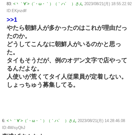
83:
<丶｀∀´>（´・ω・｀）（｀ハ´ ）さん
2023/08/21(月) 18:55:22.92
ID:EKjnzdlf
>>1
やたら朝鮮人が多かったのはこれが理由だっ
たのか。
どうしてこんなに朝鮮人がいるのかと思っ
た。
タイもそうだが、例のオデン文字で店やって
るんだよな。
人使いが荒くてタイ人従業員が定着しない。
しょっちゅう募集してる。
6:
<丶｀∀´>（´・ω・｀）（｀ハ´ ）さん
2023/08/21(月) 14:28:46.08
ID:4M/syQhJ