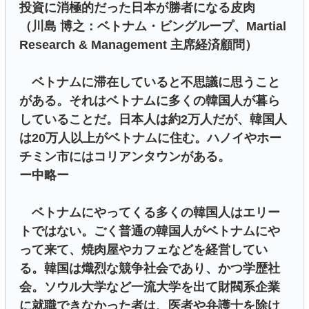
投資に消極的だった日本が勝者になる皮肉
（川島 博之：ベトナム・ビングループ、Martial
Research & Management 主席経済顧問）
ベトナムに滞在していると不思議に思うこと
がある。それはベトナムに多くの韓国人が暮ら
していることだ。日本人は約2万人だが、韓国人
は20万人以上がベトナムに住む。ハノイやホー
チミン市にはコリアンタウンがある。
ー中略ー
ベトナムにやってくる多くの韓国人はエリー
トではない。ごく普通の韓国人がベトナムにや
って来て、焼肉屋やカフェなどを経営してい
る。韓国は熾烈な競争社会であり、かつ学歴社
会。ソウル大学など一流大学を出て財閥系企業
に就職できなかった者は、医者や弁護士を除け