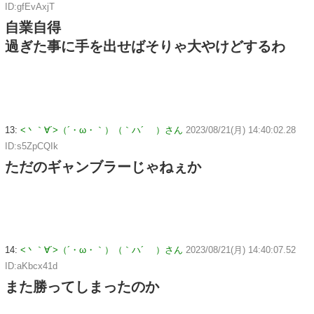
ID:gfEvAxjT
自業自得
過ぎた事に手を出せばそりゃ大やけどするわ
13:
<丶｀∀´>（´・ω・｀）（｀ハ´ ）さん
2023/08/21(月) 14:40:02.28
ID:s5ZpCQIk
ただのギャンブラーじゃねぇか
14:
<丶｀∀´>（´・ω・｀）（｀ハ´ ）さん
2023/08/21(月) 14:40:07.52
ID:aKbcx41d
また勝ってしまったのか