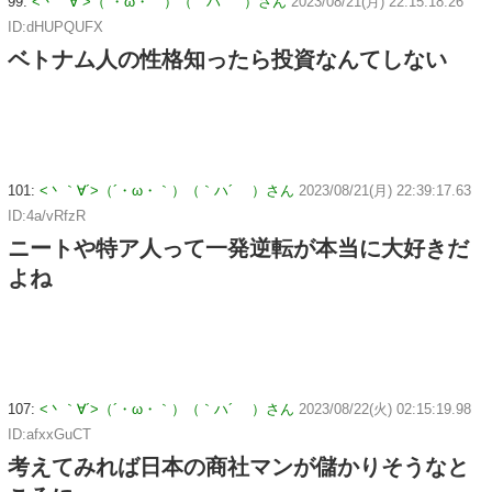
99:
<丶｀∀´>（´・ω・｀）（｀ハ´ ）さん
2023/08/21(月) 22:15:18.26
ID:dHUPQUFX
ベトナム人の性格知ったら投資なんてしない
101:
<丶｀∀´>（´・ω・｀）（｀ハ´ ）さん
2023/08/21(月) 22:39:17.63
ID:4a/vRfzR
ニートや特ア人って一発逆転が本当に大好きだ
よね
107:
<丶｀∀´>（´・ω・｀）（｀ハ´ ）さん
2023/08/22(火) 02:15:19.98
ID:afxxGuCT
考えてみれば日本の商社マンが儲かりそうなと