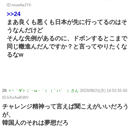
ID:muw4aJYh
>>24
まあ良くも悪くも日本が先に行ってるのはそ
うなんだけど
そんな先例があるのに、ドボンするとこまで
同じ轍進んだんですか？と言ってやりたくな
るなw
29:
<丶｀∀´>（´・ω・｀）（｀ハ´ ）さん
2023/08/21(月) 14:53:55.60
ID:kXvAwKWV
チャレンジ精神って言えば聞こえがいいだろう
が、
韓国人のそれは夢想だろ