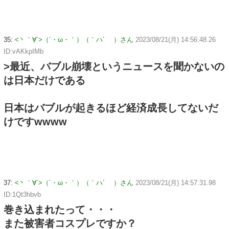
35:
<丶｀∀´>（´・ω・｀）（｀ハ´ ）さん
2023/08/21(月) 14:56:48.26
ID:vAKkpIMb
>最近、バブル崩壊というニュースを聞かないの
は日本だけである
日本はバブルが起きるほど経済成長してないだ
けですwwww
37:
<丶｀∀´>（´・ω・｀）（｀ハ´ ）さん
2023/08/21(月) 14:57:31.98
ID:1Qt3hbvb
巻き込まれたって・・・
また被害者コスプレですか？