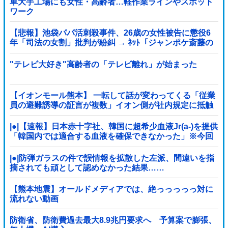
車大手工場にも女性・高齢者…軽作業ラインやスポット
ワーク
【悲報】池袋パパ活刺殺事件、26歳の女性被告に懲役6
年「司法の女割」批判が紛糾 → ﾈｯﾄ「ジャンポケ斎藤の
罪より軽くて草」ｗｗｗｗｗｗｗｗｗｗｗｗｗｗｗｗ
"テレビ大好き"高齢者の「テレビ離れ」が始まった
【イオンモール熊本】 一転して話が変わってくる「従業
員の避難誘導の証言が複数」イオン側が社内規定に抵触
していた疑い
|●|【速報】日本赤十字社、韓国に超希少血液Jr(a-)を提供
「韓国内では適合する血液を確保できなかった」※今回
で4回目
|●|防弾ガラスの件で誤情報を拡散した左派、間違いを指
摘されても頑として認めなかった結果……
【熊本地震】オールドメディアでは、絶っっっっっ対に
流れない動画
防衛省、防衛費過去最大8.9兆円要求へ 予算案で膨張、