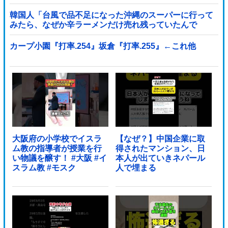
韓国人「台風で品不足になった沖縄のスーパーに行って
みたら、なぜか辛ラーメンだけ売れ残っていたんで
す…」
カープ小園『打率.254』坂倉『打率.255』←これ他
大阪府の小学校でイスラ
【なぜ？】中国企業に取
ム教の指導者が授業を行
得されたマンション、日
い物議を醸す！ #大阪 #イ
本人が出ていきネパール
スラム教 #モスク
人で埋まる