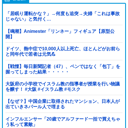
「居眠り運転かな？」→何度も追突→夫婦「これは事故
じゃない」と気付く…
【鳴潮】Animester「リンネー」フィギュア【原型公
開】
ドイツ、熱中症で10,000人以上死亡、ほとんどがお前ら
と同年代で若者は元気💪
【戦慄】毎日新聞記者（47）、ペンではなく「包丁」を
握ってしまった結果・・・・・
大阪府の小学校でイスラム教の指導者が授業を行い物議
を醸す！ #大阪 #イスラム教 #モスク
【なぜ？】中国企業に取得されたマンション、日本人が
出ていきネパール人で埋まる
インフルエンサー「20歳でアルファード一括で買えちゃ
う私って素敵」