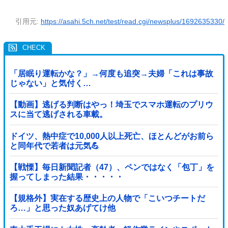
引用元:
https://asahi.5ch.net/test/read.cgi/newsplus/1692635330/
「居眠り運転かな？」→何度も追突→夫婦「これは事故
じゃない」と気付く…
【動画】逃げる判断はやっ！埼玉でスマホ運転のプリウ
スに当て逃げされる車載。
ドイツ、熱中症で10,000人以上死亡、ほとんどがお前ら
と同年代で若者は元気💪
【戦慄】毎日新聞記者（47）、ペンではなく「包丁」を
握ってしまった結果・・・・・
【規格外】実在する歴史上の人物で「こいつチートだ
ろ…」と思った奴あげてけ他