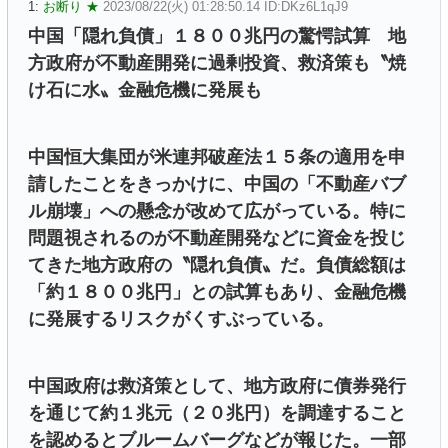
1:
お断り ★
2023/08/22(火) 01:28:50.14 ID:DKz6L1qJ9
中国「隠れ負債」１８００兆円の驚愕試算 地
方政府が不動産開発に過剰投資、救済策も〝焼
け石に水〟金融危機に発展も
中国恒大集団が米連邦破産法１５条の適用を申
請したことをきっかけに、中国の「不動産バブ
ル崩壊」への懸念が改めて広がっている。特に
問題視されるのが不動産開発などに資金を投じ
てきた地方政府の〝隠れ負債〟だ。負債総額は
「約１８００兆円」との試算もあり、金融危機
に発展するリスクがくすぶっている。
中国政府は救済策として、地方政府に債券発行
を通じて約１兆元（２０兆円）を調達すること
を認めるとブルームバーグなどが報じた。一部