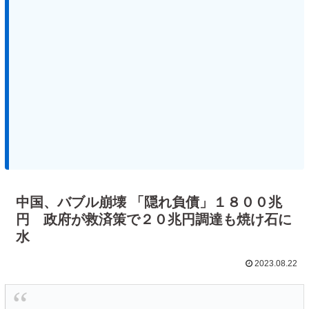
中国、バブル崩壊 「隠れ負債」１８００兆
円 政府が救済策で２０兆円調達も焼け石に
水
2023.08.22