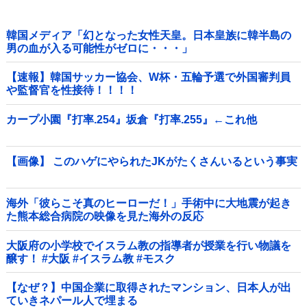
韓国メディア「幻となった女性天皇。日本皇族に韓半島の
男の血が入る可能性がゼロに・・・」
【速報】韓国サッカー協会、W杯・五輪予選で外国審判員
や監督官を性接待！！！！
カープ小園『打率.254』坂倉『打率.255』←これ他
【画像】 このハゲにやられたJKがたくさんいるという事実
海外「彼らこそ真のヒーローだ！」手術中に大地震が起き
た熊本総合病院の映像を見た海外の反応
大阪府の小学校でイスラム教の指導者が授業を行い物議を
醸す！ #大阪 #イスラム教 #モスク
【なぜ？】中国企業に取得されたマンション、日本人が出
ていきネパール人で埋まる