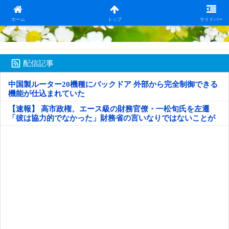
日本第一！ニュース録
ホーム
トップ
サイドバー
配信記事
中国製ルーター20機種にバックドア 外部から完全制御できる
機能が仕込まれていた
【速報】 高市政権、エース級の財務官僚・一松旬氏を左遷
「彼は協力的でなかった」財務省の言いなりではないことが
判明