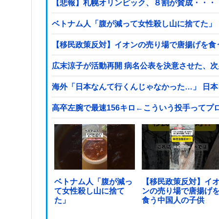
【悲報】札幌オリンピック、８割が賛成・・・
ベトナム人「腹が減って女性殺し山に捨てた」
【移民政策反対】イオンの売り場で唐揚げを食
広末涼子が活動再開 病名公表を決意させた、
海外「日本なんて行くんじゃなかった…」 日
高卒左腕で最速156キロ←こういう投手ってプ
ベトナム人「腹が減っ
【移民政策反対】イ
て女性殺し山に捨て
ンの売り場で唐揚げ
た」
食う中国人の子供