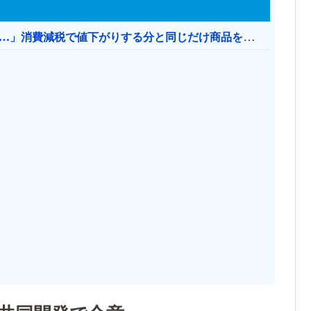
【消費税率1％】 「下げるのが筋なんですけど…」消費減税で値下がりする分と同じだけ商品を値上げして店頭価格を変えない店も