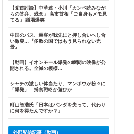
【党首討論】中革連・小川「カンペ読みなが
らの答弁、残念」 高市首相「ご自身もメモ見
てる」 議場爆笑
中国のバス、乗客が我先にと押し合いへし合
い激突…『多数の国ではもう見られない光
景』
事態に
【動画】イオンモール爆発の瞬間の映像が公
開される。全滅の模様…
シャチの激しい体当たり、マンボウが粉々に
「爆発」 捕食戦略か遊びか
町山智浩氏「日本はパンダを失って、代わり
に何を得たんですか？」
外部配信記事（動画）