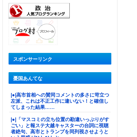
スポンサーリンク
憂国あんてな
|●|高市首相への賛同コメントの多さに苛立つ
左派、これは不正工作に違いない！と確信し
てしまった結果……
|●|「マスコミの立ち位置の勘違いっぷりがす
ごい」と報ステ大越キャスターの台詞に視聴
者絶句、高市とトランプを同列視させようと