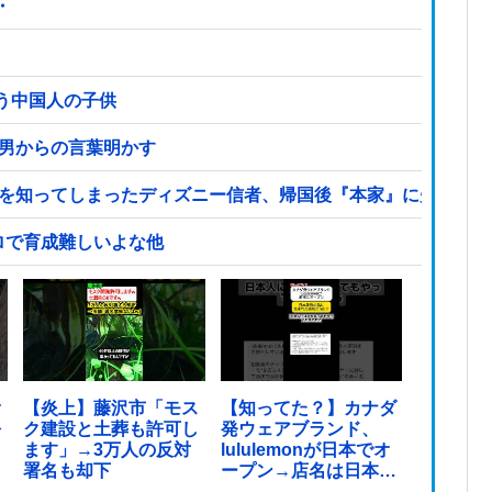
・
う中国人の子供
次男からの言葉明かす
本を知ってしまったディズニー信者、帰国後『本家』に失望する
ロで育成難しいよな他
オ
【炎上】藤沢市「モス
【知ってた？】カナダ
を
ク建設と土葬も許可し
発ウェアブランド、
ます」→3万人の反対
lululemonが日本でオ
署名も却下
ープン→店名は日本差
別からできた？