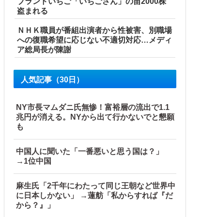
ブランドいちご「いちごさん」の苗2000株
盗まれる
ＮＨＫ職員が番組出演者から性被害、別職場
への復職希望に応じない不適切対応…メディ
ア総局長が陳謝
人気記事（30日）
NY市長マムダニ氏無惨！富裕層の流出で1.1
兆円が消える。NYから出て行かないでと懇願
も
中国人に聞いた「一番悪いと思う国は？」
→1位中国
麻生氏「2千年にわたって同じ王朝など世界中
に日本しかない」 →蓮舫「私からすれば『だ
パーティション、人手、宿泊施設の不足や、...
から？』」