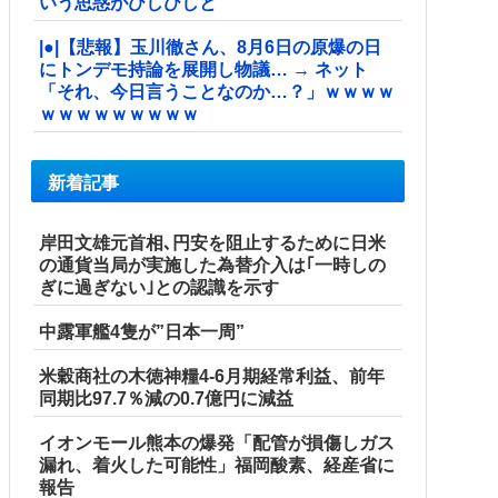
いう思惑がひしひしと
|●|【悲報】玉川徹さん、8月6日の原爆の日
にトンデモ持論を展開し物議… → ネット
「それ、今日言うことなのか…？」ｗｗｗｗ
ｗｗｗｗｗｗｗｗｗ
新着記事
岸田文雄元首相､円安を阻止するために日米
の通貨当局が実施した為替介入は｢一時しの
ぎに過ぎない｣との認識を示す
中露軍艦4隻が”日本一周”
米穀商社の木徳神糧4-6月期経常利益、前年
同期比97.7％減の0.7億円に減益
イオンモール熊本の爆発「配管が損傷しガス
漏れ、着火した可能性」福岡酸素、経産省に
報告