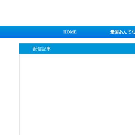
日本第一！ニュース録
HOME
憂国あんて
配信記事