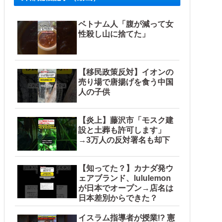
ベトナム人「腹が減って女
性殺し山に捨てた」
【移民政策反対】イオンの
売り場で唐揚げを食う中国
人の子供
【炎上】藤沢市「モスク建
設と土葬も許可します」
→3万人の反対署名も却下
【知ってた？】カナダ発ウ
ェアブランド、lululemon
が日本でオープン→店名は
日本差別からできた？
イスラム指導者が授業!? 憲