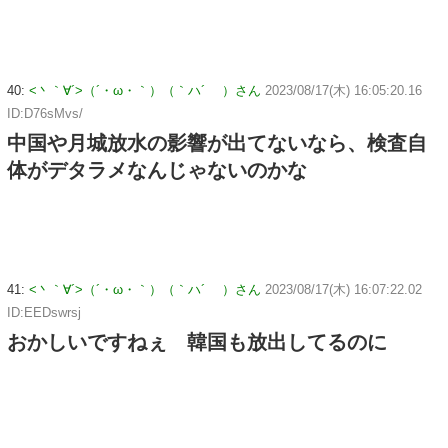
40:
<丶｀∀´>（´・ω・｀）（｀ハ´ ）さん
2023/08/17(木) 16:05:20.16
ID:D76sMvs/
中国や月城放水の影響が出てないなら、検査自
体がデタラメなんじゃないのかな
41:
<丶｀∀´>（´・ω・｀）（｀ハ´ ）さん
2023/08/17(木) 16:07:22.02
ID:EEDswrsj
おかしいですねぇ 韓国も放出してるのに