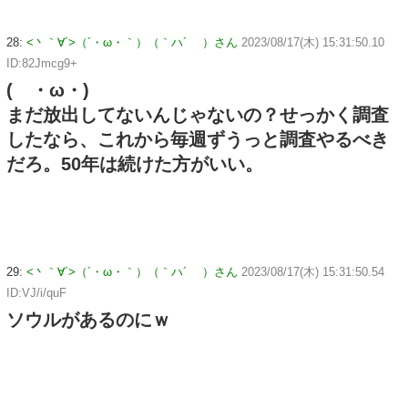
28:
<丶｀∀´>（´・ω・｀）（｀ハ´ ）さん
2023/08/17(木) 15:31:50.10
ID:82Jmcg9+
( ・ω・)
まだ放出してないんじゃないの？せっかく調査
したなら、これから毎週ずうっと調査やるべき
だろ。50年は続けた方がいい。
29:
<丶｀∀´>（´・ω・｀）（｀ハ´ ）さん
2023/08/17(木) 15:31:50.54
ID:VJ/i/quF
ソウルがあるのにｗ