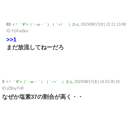
83:
<丶｀∀´>（´・ω・｀）（｀ハ´ ）さん
2023/08/17(木) 21:21:13.88
ID:YGFw2kiz
>>1
まだ放流してねーだろ
3:
<丶｀∀´>（´・ω・｀）（｀ハ´ ）さん
2023/08/17(木) 14:53:30.19
ID:jZBoyTnR
なぜか塩素37の割合が高く・・