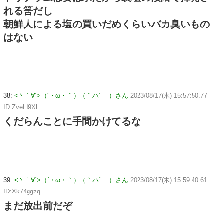
れる筈だし
朝鮮人による塩の買いだめくらいバカ臭いもの
はない
38:
<丶｀∀´>（´・ω・｀）（｀ハ´ ）さん
2023/08/17(木) 15:57:50.77
ID:ZveLI9Xl
くだらんことに手間かけてるな
39:
<丶｀∀´>（´・ω・｀）（｀ハ´ ）さん
2023/08/17(木) 15:59:40.61
ID:Xk74ggzq
まだ放出前だぞ