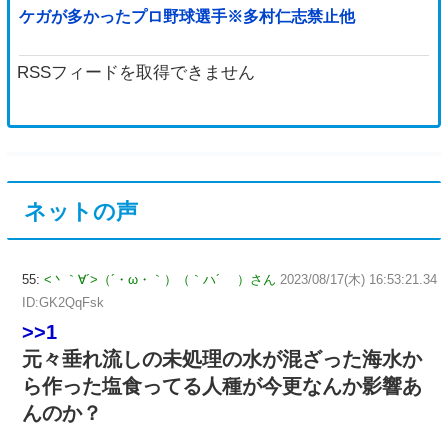
ケガが多かったプロ野球選手※多村仁志禁止他
RSSフィードを取得できません
ネットの声
55:
<丶｀∀´>（´・ω・｀）（｀ハ´ ）さん
2023/08/17(木) 16:53:21.34
ID:GK2QqFsk
>>1
元々垂れ流しの未処理の水が混ざった海水か
ら作った塩食ってる人種が今更なんか影響あ
んのか？