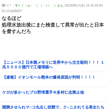
30:
<丶｀∀´>（´・ω・｀）（｀ハ´ ）さん
2023/08/17(木) 15:32:03.83
ID:oTubWbEP
なるほど
処理水放出後にまた検査して異常が出たと日本
を脅すんだろ
【ニュース】日本製メモリに世界中から注文殺到！！！ １
兆５０００億円で工場増築へ
【速報】イオンモール熊本の爆発原因が判明！！！！
ケガが多かったプロ野球選手※多村仁志禁止他
開脚させられマ○コ丸出し状態で、ク○ニされてる美女たち