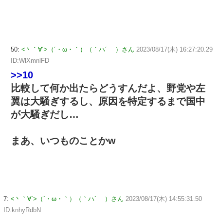
50:
<丶｀∀´>（´・ω・｀）（｀ハ´ ）さん
2023/08/17(木) 16:27:20.29
ID:WlXmnlFD
>>10
比較して何か出たらどうすんだよ、野党や左
翼は大騒ぎするし、原因を特定するまで国中
が大騒ぎだし…
まあ、いつものことかw
7:
<丶｀∀´>（´・ω・｀）（｀ハ´ ）さん
2023/08/17(木) 14:55:31.50
ID:knhyRdbN