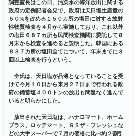
調整室長はこの日、汚染水の海洋放出に関する
政府の定例記者会見で、政府は天日塩生産量の
５０%を占める１５０カ所の塩田に対する放射
性物質検査を４月から実施しており、これ以外
の塩田６８７カ所も民間検査機関に委託して８
月末から検査を進めると説明した。韓国にある
８３７カ所の塩田全てについて、年末までに３
回以上検査を行うという。
全氏は、天日塩が品薄となっていることを受
けて今月１０日から来月２７日まで行われる政
府の備蓄塩４００トンの放出も問題なく進んで
いると明らかにした。
放出された天日塩は、ハナロマート、ホーム
プラス、ロッテマート、ＧＳザ・フレッシュな
どの大手スーパーで７月の価格に比べ約２割引