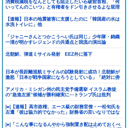
消費税減税をなんとしても阻止したい石破前首相、「何
いってんのこいつ」と有権者をドン引きさせるよな屁理
屈を……
【速報】日本の地震被害に支援したのに「韓国産の水は
水洗トイレに」他
「ジャニーさんとつかこうへい氏は同じ」少年隊・錦織
一清が明かすレジェンドの共通点と我流の演出論
北朝鮮、弾道ミサイル発射 EEZ外に落下
日本が長距離巡航ミサイルの試験発射に成功！北朝鮮が
激怒「日本が戦争国家になろうとしている」「絶対に傍
観しない、必ず後悔させる」
アメリカ・ミシガン州の民主党予備選挙 イスラム教徒
の“急進左派”候補が勝利確実に⋯トランプ氏は批判
|●|【速報】高市政権、エース級の財務官僚・一松旬氏を
左遷「彼は協力的でなかった」財務省の言いなりではな
いことが判明
|●|「こんな事になるんやから強制置き配は止めておくべ