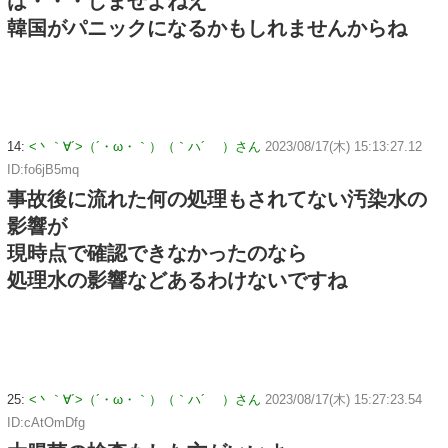
は・・・しませよねえ
韓国がパニックになるかもしれませんからね
14:
<丶｀∀´>（´・ω・｀）（｀ハ´ ）さん
2023/08/17(木) 15:13:27.12
ID:fo6jB5mq
事故後に流れた何の処理もされてない汚染水の
影響が
現時点で確認できなかったのなら
処理水の影響などあるわけないですね
25:
<丶｀∀´>（´・ω・｀）（｀ハ´ ）さん
2023/08/17(木) 15:27:23.54
ID:cAtOmDfg