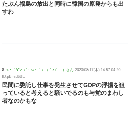
たぶん福島の放出と同時に韓国の原発からも出
すわ
8:
<丶｀∀´>（´・ω・｀）（｀ハ´ ）さん
2023/08/17(木) 14:57:04.20
ID:pBmid6BE
民間に委託し仕事を発生させてGDPの浮揚を狙
っていると考えると騒いでるのも与党のまわし
者なのかもな