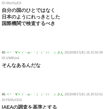
ID:IWxhSyEA
自分の国のひとではなく
日本のようにれっきとした
国際機関で検査するべき
45:
<丶｀∀´>（´・ω・｀）（｀ハ´ ）さん
2023/08/17(木) 16:15:50.09
ID:/i/WBUx6
そんなあるんだな
46:
<丶｀∀´>（´・ω・｀）（｀ハ´ ）さん
2023/08/17(木) 16:20:53.61
ID:F63AzOGd
IAEAの調査を基準とする