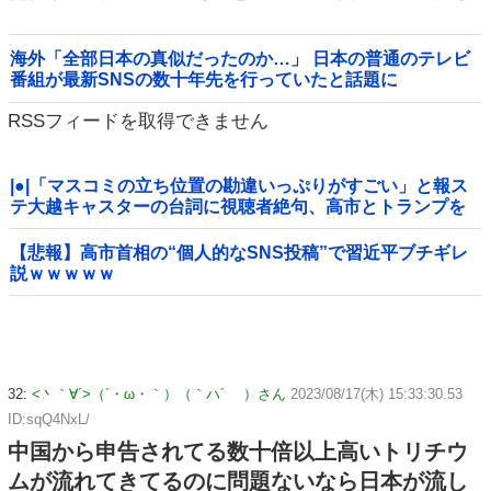
海外「全部日本の真似だったのか…」 日本の普通のテレビ
番組が最新SNSの数十年先を行っていたと話題に
RSSフィードを取得できません
|●|「マスコミの立ち位置の勘違いっぷりがすごい」と報ス
テ大越キャスターの台詞に視聴者絶句、高市とトランプを
同列視させようという思惑がひしひしと
【悲報】高市首相の“個人的なSNS投稿”で習近平ブチギレ
説ｗｗｗｗｗ
32:
<丶｀∀´>（´・ω・｀）（｀ハ´ ）さん
2023/08/17(木) 15:33:30.53
ID:sqQ4NxL/
中国から申告されてる数十倍以上高いトリチウ
ムが流れてきてるのに問題ないなら日本が流し