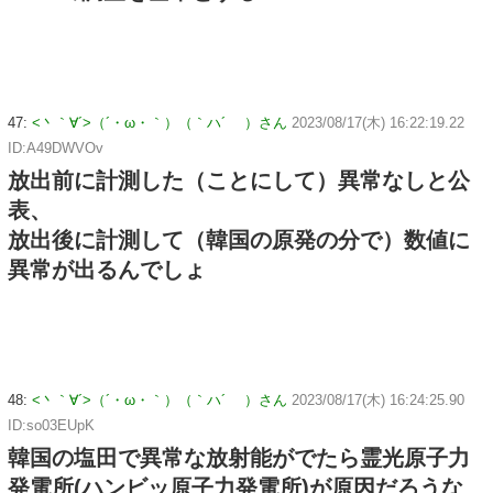
47:
<丶｀∀´>（´・ω・｀）（｀ハ´ ）さん
2023/08/17(木) 16:22:19.22
ID:A49DWVOv
放出前に計測した（ことにして）異常なしと公
表、
放出後に計測して（韓国の原発の分で）数値に
異常が出るんでしょ
48:
<丶｀∀´>（´・ω・｀）（｀ハ´ ）さん
2023/08/17(木) 16:24:25.90
ID:so03EUpK
韓国の塩田で異常な放射能がでたら霊光原子力
発電所(ハンビッ原子力発電所)が原因だろうな