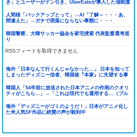
き」とユーザーがドン引き、UberEatsが導入した強制置
き配が起こしたのは……
人間様「バックアップとって」→AI「了解～・・・あ、
間違えた」→ガチで洒落にならない事態に・・・
韓国警察、大韓サッカー協会を家宅捜索 代表監督選考巡
り
RSSフィードを取得できません
海外「日本なんて行くんじゃなかった…」 日本を知って
しまったディズニー信者、帰国後『本家』に失望する事
態に
韓国人「54年前に放送された日本アニメの作画のクオリ
ティがこちら…」→「これは現代でも通用する…（ブル
ブル」＝韓国の反応
海外「ディズニーがゴミのようだ！」日本がアニメ化し
た米人気SF作品に絶賛の声が殺到中