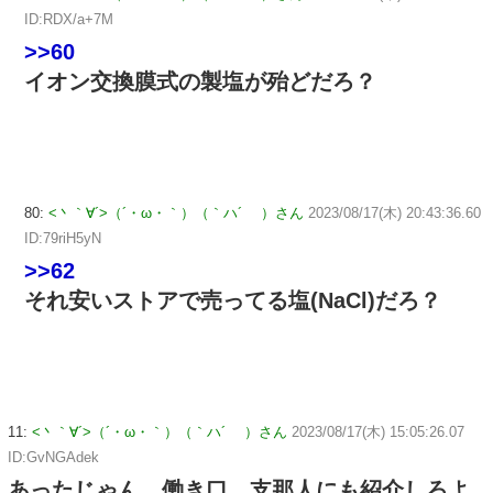
ID:RDX/a+7M
>>60
イオン交換膜式の製塩が殆どだろ？
80:
<丶｀∀´>（´・ω・｀）（｀ハ´ ）さん
2023/08/17(木) 20:43:36.60
ID:79riH5yN
>>62
それ安いストアで売ってる塩(NaCl)だろ？
11:
<丶｀∀´>（´・ω・｀）（｀ハ´ ）さん
2023/08/17(木) 15:05:26.07
ID:GvNGAdek
あったじゃん、働き口。支那人にも紹介しろよ