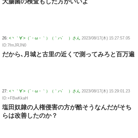
大腸菌の検査もした方がいいよ
26:
<丶｀∀´>（´・ω・｀）（｀ハ´ ）さん
2023/08/17(木) 15:27:57.05
ID:7fmJRJN0
だから､月城と古里の近くで測ってみろと百万遍
27:
<丶｀∀´>（´・ω・｀）（｀ハ´ ）さん
2023/08/17(木) 15:29:01.23
ID:+FBwKkaH
塩田奴隷の人権侵害の方が酷そうなんだがそち
らは改善したのか？