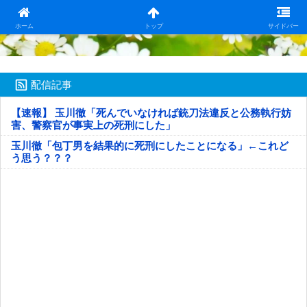
日本第一！ニュース録
ホーム
トップ
サイドバー
配信記事
【速報】 玉川徹「死んでいなければ銃刀法違反と公務執行妨
害、警察官が事実上の死刑にした」
玉川徹「包丁男を結果的に死刑にしたことになる」←これど
う思う？？？