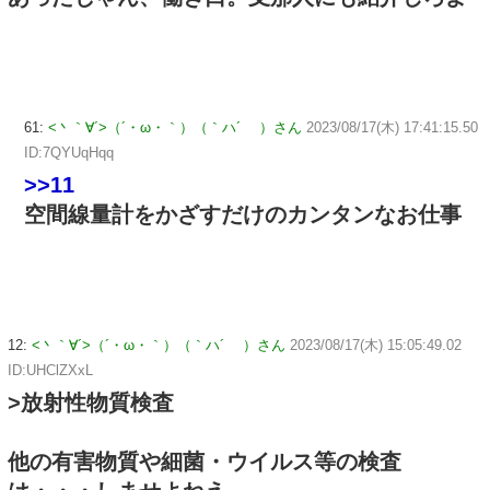
61:
<丶｀∀´>（´・ω・｀）（｀ハ´ ）さん
2023/08/17(木) 17:41:15.50
ID:7QYUqHqq
>>11
空間線量計をかざすだけのカンタンなお仕事
12:
<丶｀∀´>（´・ω・｀）（｀ハ´ ）さん
2023/08/17(木) 15:05:49.02
ID:UHClZXxL
>放射性物質検査
他の有害物質や細菌・ウイルス等の検査