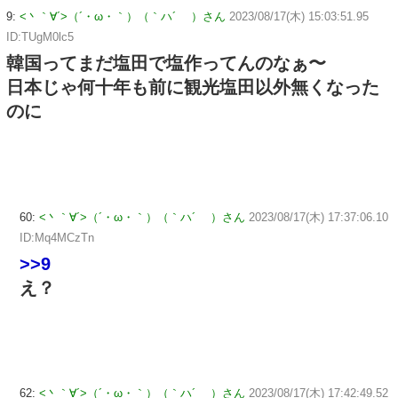
9:
<丶｀∀´>（´・ω・｀）（｀ハ´ ）さん
2023/08/17(木) 15:03:51.95
ID:TUgM0lc5
韓国ってまだ塩田で塩作ってんのなぁ〜
日本じゃ何十年も前に観光塩田以外無くなった
のに
60:
<丶｀∀´>（´・ω・｀）（｀ハ´ ）さん
2023/08/17(木) 17:37:06.10
ID:Mq4MCzTn
>>9
え？
62:
<丶｀∀´>（´・ω・｀）（｀ハ´ ）さん
2023/08/17(木) 17:42:49.52