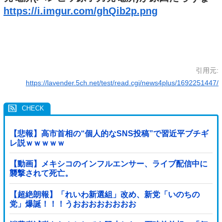
https://i.imgur.com/ghQib2p.png
引用元:
https://lavender.5ch.net/test/read.cgi/news4plus/1692251447/
【悲報】高市首相の“個人的なSNS投稿”で習近平ブチギ
レ説ｗｗｗｗｗ
【動画】メキシコのインフルエンサー、ライブ配信中に
襲撃されて死亡。
【超絶朗報】「れいわ新選組」改め、新党「いのちの
党」爆誕！！！うおおおおおおおお