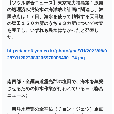
【ソウル聯合ニュース】東京電力福島第１原発
の処理済み汚染水の海洋放出計画に関連し、韓
国政府は１７日、海水を使って精製する天日塩
の塩田１５０カ所のうち９３カ所について検査
を完了し、いずれも異常はなかったと発表し
た。
https://img6.yna.co.kr/photo/yna/YH/2023/08/0
2/PYH2023080206970005400_P4.jpg
南西部・全羅南道霊光郡の塩田で、海水を蒸発
させるための排水作業が行われている＝（聯合
ニュース）
海洋水産部の全宰佑（チョン・ジェウ）企画