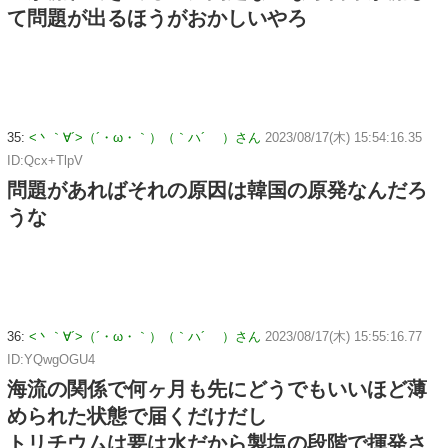
て問題が出るほうがおかしいやろ
35:
<丶｀∀´>（´・ω・｀）（｀ハ´ ）さん
2023/08/17(木) 15:54:16.35
ID:Qcx+TlpV
問題があればそれの原因は韓国の原発なんだろ
うな
36:
<丶｀∀´>（´・ω・｀）（｀ハ´ ）さん
2023/08/17(木) 15:55:16.77
ID:YQwgOGU4
海流の関係で何ヶ月も先にどうでもいいほど薄
められた状態で届くだけだし
トリチウムは要は水だから製塩の段階で揮発さ