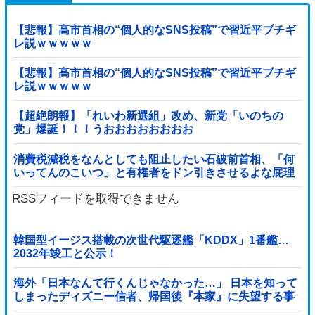
【悲報】高市首相の“個人的なSNS投稿”で習近平ブチギ
レ説ｗｗｗｗｗ
【悲報】高市首相の“個人的なSNS投稿”で習近平ブチギ
レ説ｗｗｗｗｗ
【超絶朗報】「れいわ新選組」改め、新党「いのちの
党」爆誕！！！うおおおおおおおお
消費税減税をなんとしても阻止したい石破前首相、「何
いってんのこいつ」と有権者をドン引きさせるよな屁理
屈を……
RSSフィードを取得できません
韓国型イージス搭載の次世代駆逐艦「KDDX」1番艦…
2032年竣工と公示！
海外「日本なんて行くんじゃなかった…」 日本を知って
しまったディズニー信者、帰国後『本家』に失望する事
態に