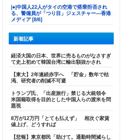
|●|中国人22人がタイの空港で搭乗拒否され
る、警備員が「つり目」ジェスチャー―香港
メディア [8/6]
新着記事
経済大国の日本、世界に売るものがなさすぎ
て史上初めて韓国台湾に輸出額抜かされ
【東大】2年連続赤字へ 「貯金」数年で枯
渇、研究者の削減不可避
トランプ氏、「出産旅行」禁じる大統領令
米国籍取得を目的とした中国人らの渡米を問
題視
8万が12万円「とても払えず」 相次ぐ家賃
値上げ、どうすれば
【悲報】東京都民「助けて。通勤時間減らし