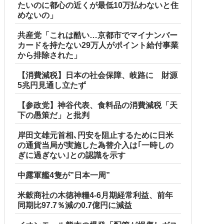
たいのに都心の近くが最低10万払わないと住
めないの」
共産党「これは酷い…京都市でマイナンバー
カードを持たない29万人がポイント給付事業
から排除された」
【消費減税】日本の社会保障、岐路に 財源
5兆円見通し立たず
【参政党】神谷代表、食料品の消費減税「天
下の愚策だ」と批判
岸田文雄元首相､円安を阻止するために日米
の通貨当局が実施した為替介入は｢一時しの
ぎに過ぎない｣との認識を示す
中露軍艦4隻が”日本一周”
米穀商社の木徳神糧4-6月期経常利益、前年
同期比97.7％減の0.7億円に減益