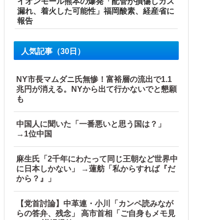
イオンモール熊本の爆発「配管が損傷しガス
漏れ、着火した可能性」福岡酸素、経産省に
報告
人気記事（30日）
NY市長マムダニ氏無惨！富裕層の流出で1.1
兆円が消える。NYから出て行かないでと懇願
も
中国人に聞いた「一番悪いと思う国は？」
→1位中国
麻生氏「2千年にわたって同じ王朝など世界中
に日本しかない」 →蓮舫「私からすれば『だ
から？』」
【党首討論】中革連・小川「カンペ読みなが
らの答弁、残念」 高市首相「ご自身もメモ見