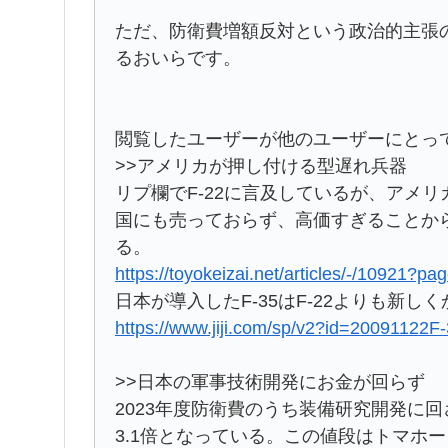
ただ、防衛費増額反対という政治的主張
るおいらです。
閲覧したユーザーが他のユーザーにとっ
>>アメリカが押し付ける型遅れ兵器
リプ欄でF-22に言及しているが、アメリ
国にも売っておらず、高価すぎることから
る。
https://toyokeizai.net/articles/-/10921?pa
日本が導入したF-35はF-22よりも新
https://www.jiji.com/sp/v2?id=20091122F
>>日本の軍事技術開発にお金が回らず
2023年度防衛費のうち装備研究開発に回
3.1倍となっている。この値段はトマホー