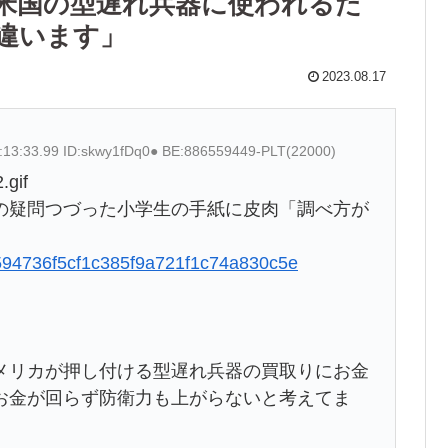
米国の型遅れ兵器に使われるだ
違います」
2023.08.17
:13:33.99 ID:skwy1fDq0● BE:886559449-PLT(22000)
.gif
の疑問つづった小学生の手紙に皮肉「調べ方が
39594736f5cf1c385f9a721f1c74a830c5e
メリカが押し付ける型遅れ兵器の買取りにお金
お金が回らず防衛力も上がらないと考えてま