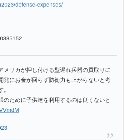
an2023/defense-expenses/
90385152
アメリカが押し付ける型遅れ兵器の買取りに
開発にお金が回らず防衛力も上がらないと考
す。
張のために子供達を利用するのは良くないと
esVVmdM
023