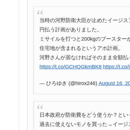
当時の河野防衛大臣が止めたイージスア
円払う計画がありました。
ミサイルを打つと200kgのブースタ
住宅地が含まれるというアホ計画。
河野さんが居なければそのまま全額払
https://t.co/GCHQGkmBK8
https://t.c
— ひろゆき (@hirox246)
August 16, 2
日本政府が防衛費をどう使うか？とい
過去に使えないモノを買った→イージ