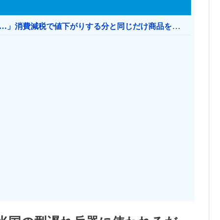
【消費税率1％】 「下げるのが筋なんですけど…」消費減税で値下がりする分と同じだけ商品を値上げして店頭価格を変えない店も