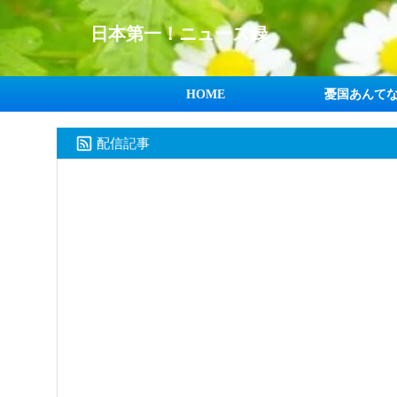
日本第一！ニュース録
HOME
憂国あんて
配信記事