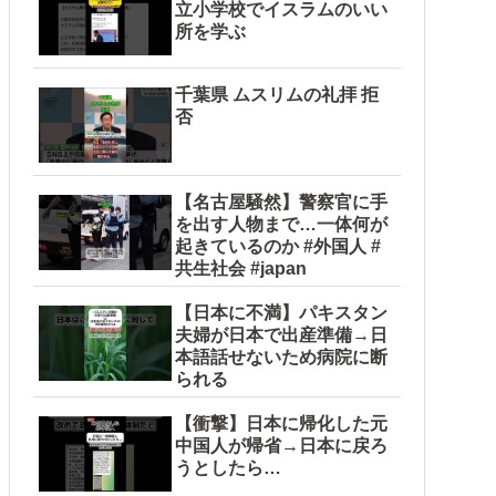
立小学校でイスラムのいい
所を学ぶ
千葉県 ムスリムの礼拝 拒
否
【名古屋騒然】警察官に手
を出す人物まで…一体何が
起きているのか #外国人 #
共生社会 #japan
【日本に不満】パキスタン
夫婦が日本で出産準備→日
本語話せないため病院に断
られる
【衝撃】日本に帰化した元
中国人が帰省→日本に戻ろ
うとしたら…
ルト陰謀妄想漫画しか描けなくなってる」