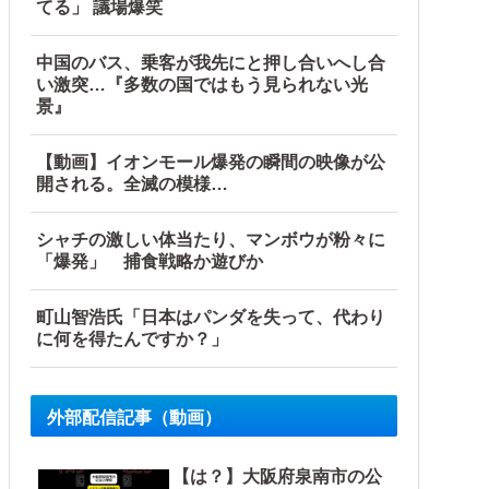
てる」 議場爆笑
中国のバス、乗客が我先にと押し合いへし合
い激突…『多数の国ではもう見られない光
景』
【動画】イオンモール爆発の瞬間の映像が公
開される。全滅の模様…
シャチの激しい体当たり、マンボウが粉々に
「爆発」 捕食戦略か遊びか
町山智浩氏「日本はパンダを失って、代わり
に何を得たんですか？」
外部配信記事（動画）
【は？】大阪府泉南市の公