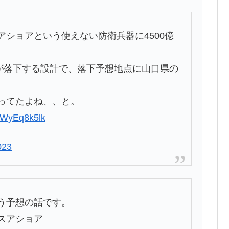
ショアという使えない防衛兵器に4500億
ーが落下する設計で、落下予想地点に山口県の
ってたよね、、と。
o/jWyEq8k5lk
023
う予想の話です。
スアショア