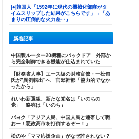
|●|韓国人「1592年に現代の機械化部隊がタ
イムスリップした結果がこちらです」→「あ
まりの圧倒的な火力差‥」
新着記事
中国製ルーター20機種にバックドア 外部か
ら完全制御できる機能が仕込まれていた
【財務省人事】エース級の財務官僚・一松旬
氏が”異例転出”へ 官邸幹部「協力的でなか
ったから」
れいわ新選組、新たな党名は「いのちの
党」 略称は「いのち」
パヨク「アジア人民、中国人民と連帯して戦
おー！悪政高市を打倒するぞー！」
松のや「ママ応援企画」がなぜ許されない？