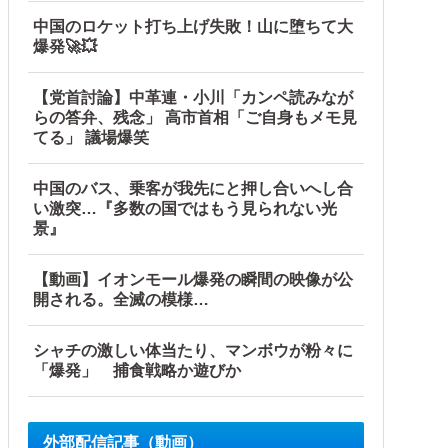
中国のロケット打ち上げ失敗！山に堕ちて大
爆発🚀💥
【党首討論】中革連・小川「カンペ読みなが
らの答弁、残念」 高市首相「ご自身もメモ見
てる」 議場爆笑
中国のバス、乗客が我先にと押し合いへし合
い激突…『多数の国ではもう見られない光
景』
【動画】イオンモール爆発の瞬間の映像が公
開される。全滅の模様…
シャチの激しい体当たり、マンボウが粉々に
「爆発」 捕食戦略か遊びか
外部配信記事（動画）