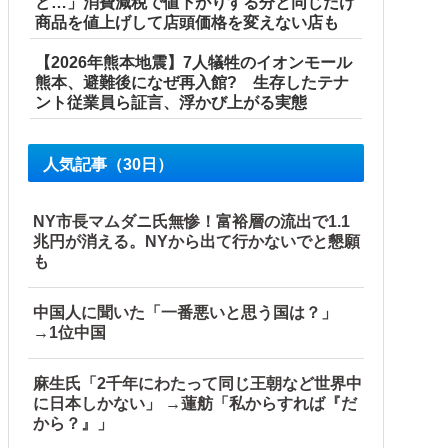
ど…」消費減税で値下がりする分と同じだけ
商品を値上げして店頭価格を変えない店も
【2026年熊本地震】7人犠牲のイオンモール
熊本、避難後になぜ再入館? 生存したテナ
ント従業員ら証言、浮かび上がる実態
人気記事（30日）
NY市長マムダニ氏無惨！富裕層の流出で1.1
兆円が消える。NYから出て行かないでと懇願
も
中国人に聞いた「一番悪いと思う国は？」
→1位中国
麻生氏「2千年にわたって同じ王朝など世界中
に日本しかない」 →蓮舫「私からすれば『だ
から？』」