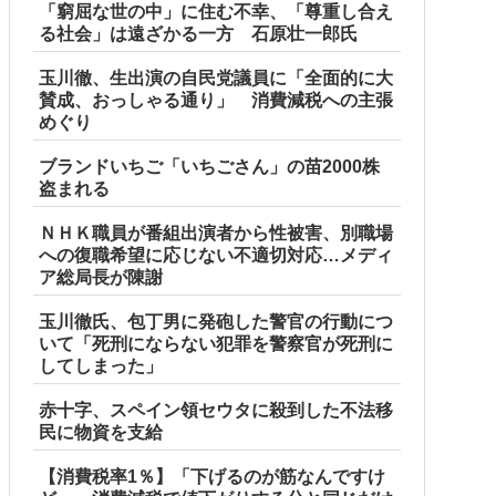
「窮屈な世の中」に住む不幸、「尊重し合え
る社会」は遠ざかる一方 石原壮一郎氏
玉川徹、生出演の自民党議員に「全面的に大
賛成、おっしゃる通り」 消費減税への主張
めぐり
ブランドいちご「いちごさん」の苗2000株
盗まれる
ＮＨＫ職員が番組出演者から性被害、別職場
への復職希望に応じない不適切対応…メディ
ア総局長が陳謝
玉川徹氏、包丁男に発砲した警官の行動につ
いて「死刑にならない犯罪を警察官が死刑に
してしまった」
赤十字、スペイン領セウタに殺到した不法移
民に物資を支給
【消費税率1％】「下げるのが筋なんですけ