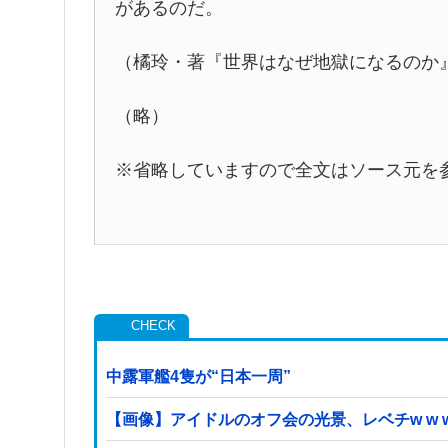
があるのだ。
（橘玲・著『世界はなぜ地獄になるのか
（略）
※省略していますので全文はソース元を
中露軍艦4隻が“日本一周”
【画像】アイドルのオフ会の光景、レベチw w w w w