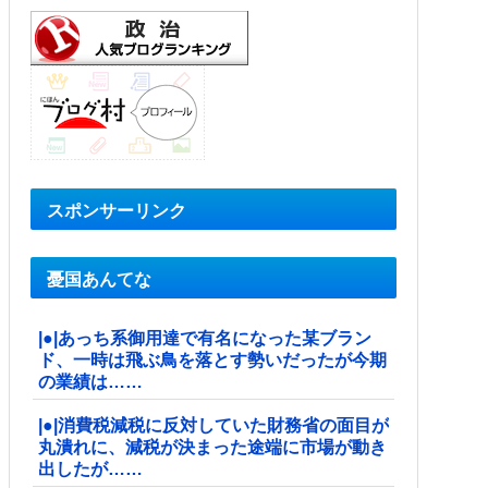
スポンサーリンク
憂国あんてな
|●|あっち系御用達で有名になった某ブラン
ド、一時は飛ぶ鳥を落とす勢いだったが今期
の業績は……
|●|消費税減税に反対していた財務省の面目が
丸潰れに、減税が決まった途端に市場が動き
出したが……