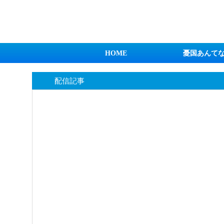
日本第一！ニュース録
HOME
憂国あんて
配信記事