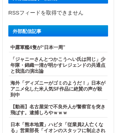
RSSフィードを取得できません
外部配信記事
 共産党が刑事告訴「厳重な処罰を求める」
中露軍艦4隻が“日本一周”
「ジャニーさんとつかこうへい氏は同じ」少
年隊・錦織一清が明かすレジェンドの共通点
と我流の演出論
産省に報告他
海外「ディズニーがゴミのようだ！」日本が
アニメ化した米人気SF作品に絶賛の声が殺
到中
【動画】名古屋栄で不良外人が警察官を突き
飛ばす。逮捕しろやｗｗｗ
日本「熊本地震」ハビタ「従業員2人亡くな
る」営業部長「イオンのスタッフに制止され