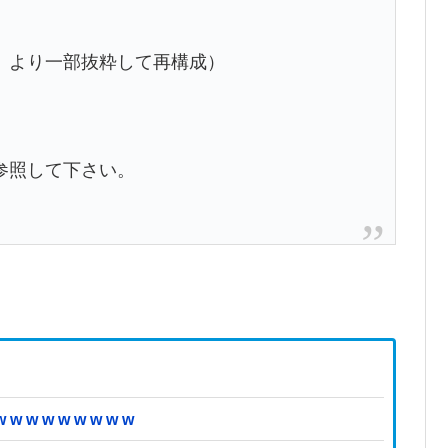
』より一部抜粋して再構成）
参照して下さい。
 w w w w w w