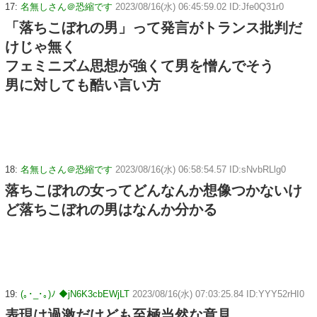
17:
名無しさん＠恐縮です
2023/08/16(水) 06:45:59.02 ID:Jfe0Q31r0
「落ちこぼれの男」って発言がトランス批判だ
けじゃ無く
フェミニズム思想が強くて男を憎んでそう
男に対しても酷い言い方
18:
名無しさん＠恐縮です
2023/08/16(水) 06:58:54.57 ID:sNvbRLlg0
落ちこぼれの女ってどんなんか想像つかないけ
ど落ちこぼれの男はなんか分かる
19:
(｡･_･｡)ﾉ ◆jN6K3cbEWjLT
2023/08/16(水) 07:03:25.84 ID:YYY52rHI0
表現は過激だけども至極当然な意見