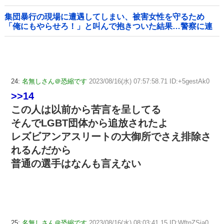
しまい……
集団暴行の現場に遭遇してしまい、被害女性を守るため
「俺にもやらせろ！」と叫んで抱きついた結果…警察に連
行され〇〇扱いされる悲劇へ←機転を利かせた結果が裏目
に出すぎて惨事
24:
名無しさん＠恐縮です
2023/08/16(水) 07:57:58.71 ID:+5gestAk0
>>14
この人は以前から苦言を呈してる
そんでLGBT団体から追放されたよ
レズビアンアスリートの大御所でさえ排除さ
れるんだから
普通の選手はなんも言えない
25:
名無しさん＠恐縮です
2023/08/16(水) 08:03:41.15 ID:WftnZSia0