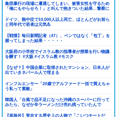
集団暴行の現場に遭遇してしまい、被害女性を守るため
「俺にもやらせろ！」と叫んで抱きついた結果…警察に
連行され〇〇扱いされる悲劇へ←機転を利かせた結果が
裏目に出すぎて惨事
ドイツ、熱中症で10,000人以上死亡、ほとんどがお前ら
と同年代で若者は元気💪
【戦慄】毎日新聞記者（47）、ペンではなく「包丁」を
握ってしまった結果・・・・・
大阪府の小学校でイスラム教の指導者が授業を行い物議
を醸す！ #大阪 #イスラム教 #モスク
【なぜ？】中国企業に取得されたマンション、日本人が
出ていきネパール人で埋まる
インフルエンサー「20歳でアルファード一括で買えちゃ
う私って素敵」
韓国人「台風で品不足になった沖縄のスーパーに行って
みたら、なぜか辛ラーメンだけ売れ残っていたんで
す…」
【規格外】実在する歴史上の人物で「こいつチートだ