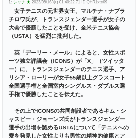
1:
シャチ ★
2023/08/16(水) 01:40:22.71 ID:QHR1xte69
女子テニスの元世界女王、マルチナ・ナブラ
チロワ氏が、トランスジェンダー選手が女子の
大会で優勝したことを受け、全米テニス協会
（USTA）を猛烈に批判した。
英「デーリー・メール」によると、女性スポ
ーツ独立評議会（ICONS）が「X」（ツイッタ
ー）に、トランスジェンダーのテニス選手、ア
リシア・ローリーが女子55歳以上グラスコート
全国選手権と全国室内シングルス・ダブルス選
手権で優勝したことを伝えた。
その上でICONSの共同創設者であるキム・シ
ャスビー・ジョーンズ氏がトランスジェンダー
選手の出場を認めるUSTAについて「テニスへの
愛を発見した女性よりも男性の精神的健康とア