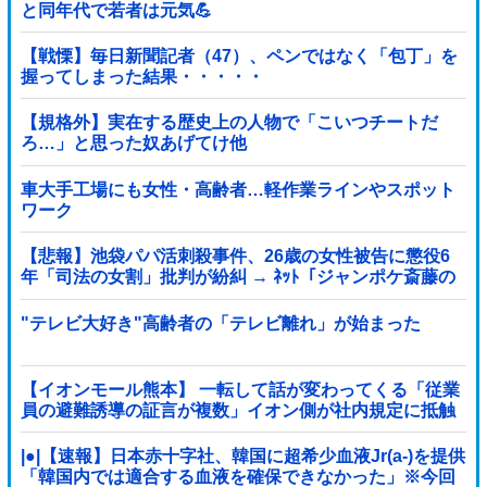
と同年代で若者は元気💪
【戦慄】毎日新聞記者（47）、ペンではなく「包丁」を
握ってしまった結果・・・・・
【規格外】実在する歴史上の人物で「こいつチートだ
ろ…」と思った奴あげてけ他
車大手工場にも女性・高齢者…軽作業ラインやスポット
ワーク
【悲報】池袋パパ活刺殺事件、26歳の女性被告に懲役6
年「司法の女割」批判が紛糾 → ﾈｯﾄ「ジャンポケ斎藤の
罪より軽くて草」ｗｗｗｗｗｗｗｗｗｗｗｗｗｗｗｗ
"テレビ大好き"高齢者の「テレビ離れ」が始まった
【イオンモール熊本】 一転して話が変わってくる「従業
員の避難誘導の証言が複数」イオン側が社内規定に抵触
していた疑い
|●|【速報】日本赤十字社、韓国に超希少血液Jr(a-)を提供
「韓国内では適合する血液を確保できなかった」※今回