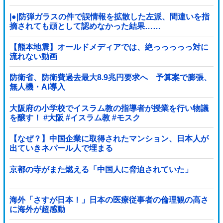
で4回目
|●|防弾ガラスの件で誤情報を拡散した左派、間違いを指
摘されても頑として認めなかった結果……
【熊本地震】オールドメディアでは、絶っっっっっ対に
流れない動画
防衛省、防衛費過去最大8.9兆円要求へ 予算案で膨張、
無人機・AI導入
大阪府の小学校でイスラム教の指導者が授業を行い物議
を醸す！ #大阪 #イスラム教 #モスク
【なぜ？】中国企業に取得されたマンション、日本人が
出ていきネパール人で埋まる
京都の寺がまた燃える「中国人に脅迫されていた」
海外「さすが日本！」日本の医療従事者の倫理観の高さ
に海外が超感動