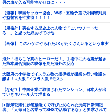
男の血が入る可能性がゼロに・・・」
【速報】韓国サッカー協会、W杯・五輪予選で外国審判員
や監督官を性接待！！！！
【規格外】実在する歴史上の人物で「こいつチートだ
ろ…」と思った奴あげてけ他
【画像】 このハゲにやられたJKがたくさんいるという事実
海外「彼らこそ真のヒーローだ！」手術中に大地震が起き
た熊本総合病院の映像を見た海外の反応
大阪府の小学校でイスラム教の指導者が授業を行い物議を
醸す！ #大阪 #イスラム教 #モスク
【なぜ？】中国企業に取得されたマンション、日本人が出
ていきネパール人で埋まる
|●|後輩記者に歩道橋近くで呼び止められた元毎日新聞記
者、「元毎日と名乗ってSNSで活動するな」と要求されて