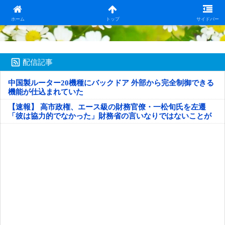
日本第一！ニュース録
ホーム
トップ
サイドバー
配信記事
中国製ルーター20機種にバックドア 外部から完全制御できる
機能が仕込まれていた
【速報】 高市政権、エース級の財務官僚・一松旬氏を左遷
「彼は協力的でなかった」財務省の言いなりではないことが
判明