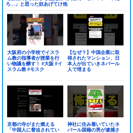
ろ…」と思った奴あげてけ他
大阪府の小学校でイスラ
【なぜ？】中国企業に取
ム教の指導者が授業を行
得されたマンション、日
い物議を醸す！ #大阪 #イ
本人が出ていきネパール
スラム教 #モスク
人で埋まる
京都の寺がまた燃える
神社に住み着いていたネ
「中国人に脅迫されてい
パール国籍の男が逮捕さ