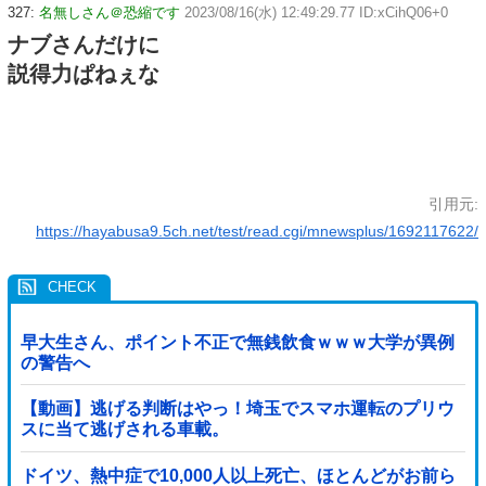
327:
名無しさん＠恐縮です
2023/08/16(水) 12:49:29.77 ID:xCihQ06+0
ナブさんだけに
説得力ぱねぇな
引用元:
https://hayabusa9.5ch.net/test/read.cgi/mnewsplus/1692117622/
早大生さん、ポイント不正で無銭飲食ｗｗｗ大学が異例
の警告へ
【動画】逃げる判断はやっ！埼玉でスマホ運転のプリウ
スに当て逃げされる車載。
ドイツ、熱中症で10,000人以上死亡、ほとんどがお前ら