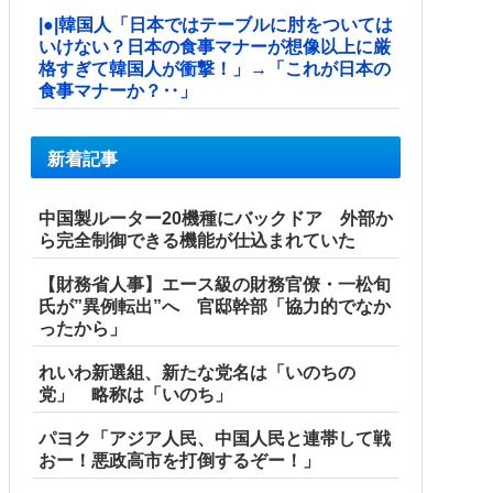
|●|韓国人「日本ではテーブルに肘をついては
いけない？日本の食事マナーが想像以上に厳
格すぎて韓国人が衝撃！」→「これが日本の
食事マナーか？‥」
新着記事
中国製ルーター20機種にバックドア 外部か
ら完全制御できる機能が仕込まれていた
【財務省人事】エース級の財務官僚・一松旬
氏が”異例転出”へ 官邸幹部「協力的でなか
ったから」
れいわ新選組、新たな党名は「いのちの
党」 略称は「いのち」
パヨク「アジア人民、中国人民と連帯して戦
おー！悪政高市を打倒するぞー！」