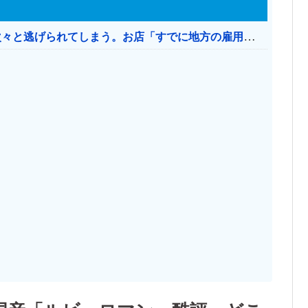
日本のお店、時給1500円でもミャンマー人に次々と逃げられてしまう。お店「すでに地方の雇用は崩壊」