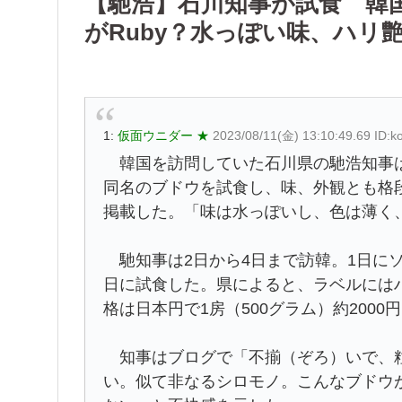
【馳浩】石川知事が試食 韓
がRuby？水っぽい味、ハリ
1:
仮面ウニダー ★
2023/08/11(金) 13:10:49.69 ID:k
韓国を訪問していた石川県の馳浩知事は
同名のブドウを試食し、味、外観とも格
掲載した。「味は水っぽいし、色は薄く、
馳知事は2日から4日まで訪韓。1日にソ
日に試食した。県によると、ラベルには
格は日本円で1房（500グラム）約2000
知事はブログで「不揃（ぞろ）いで、粒
い。似て非なるシロモノ。こんなブドウ