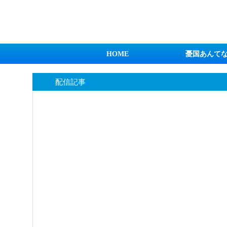
日本第一！ニュース録
HOME
憂国あんて
配信記事