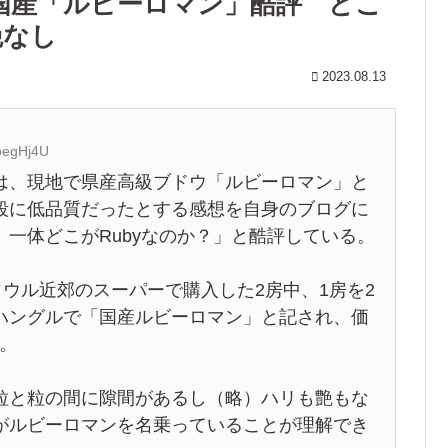
国産「ルビーロマン」酷評 どこ
艶なし
2023.08.13
oegHj4U
、現地で県産高級ブドウ「ルビーロマン」と
段に低品質だったとする感想を自身のブログに
一体どこがRubyなのか？」と酷評している。
ウル近郊のスーパーで購入した2房中、1房を2
ハングルで「国産ルビーロマン」と記され、価
円。
と粒の間に隙間があるし（略）ハリも艶もな
がルビーロマンを名乗っていることが理解でき