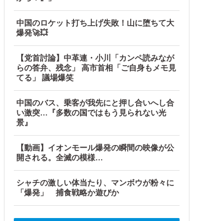
中国のロケット打ち上げ失敗！山に堕ちて大
爆発🚀💥
【党首討論】中革連・小川「カンペ読みなが
らの答弁、残念」 高市首相「ご自身もメモ見
てる」 議場爆笑
中国のバス、乗客が我先にと押し合いへし合
い激突…『多数の国ではもう見られない光
景』
【動画】イオンモール爆発の瞬間の映像が公
開される。全滅の模様…
シャチの激しい体当たり、マンボウが粉々に
「爆発」 捕食戦略か遊びか