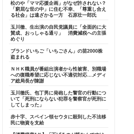
松のや「ママ応援企画」がなぜ許されない？
「窮屈な世の中」に住む不幸、「尊重し合え
る社会」は遠ざかる一方 石原壮一郎氏
玉川徹、生出演の自民党議員に「全面的に大
賛成、おっしゃる通り」 消費減税への主張
めぐり
ブランドいちご「いちごさん」の苗2000株
盗まれる
ＮＨＫ職員が番組出演者から性被害、別職場
への復職希望に応じない不適切対応…メディ
ア総局長が陳謝
玉川徹氏、包丁男に発砲した警官の行動につ
いて「死刑にならない犯罪を警察官が死刑に
してしまった」
赤十字、スペイン領セウタに殺到した不法移
民に物資を支給