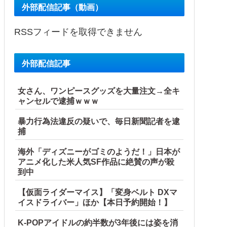
外部配信記事（動画）
RSSフィードを取得できません
外部配信記事
女さん、ワンピースグッズを大量注文→全キ
ャンセルで逮捕ｗｗｗ
暴力行為法違反の疑いで、毎日新聞記者を逮
捕
海外「ディズニーがゴミのようだ！」日本が
アニメ化した米人気SF作品に絶賛の声が殺
到中
【仮面ライダーマイス】「変身ベルト DXマ
イスドライバー」ほか【本日予約開始！】
K-POPアイドルの約半数が3年後には姿を消