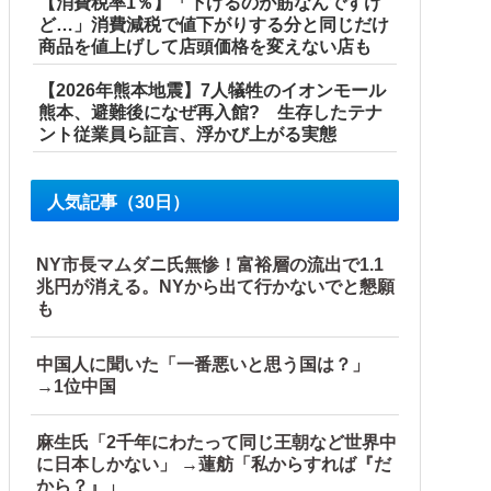
【消費税率1％】「下げるのが筋なんですけ
ど…」消費減税で値下がりする分と同じだけ
商品を値上げして店頭価格を変えない店も
【2026年熊本地震】7人犠牲のイオンモール
熊本、避難後になぜ再入館? 生存したテナ
ント従業員ら証言、浮かび上がる実態
人気記事（30日）
NY市長マムダニ氏無惨！富裕層の流出で1.1
兆円が消える。NYから出て行かないでと懇願
も
 共産党が刑事告訴「厳重な処罰を求める」
中国人に聞いた「一番悪いと思う国は？」
→1位中国
麻生氏「2千年にわたって同じ王朝など世界中
に日本しかない」 →蓮舫「私からすれば『だ
から？』」