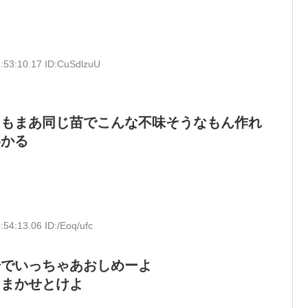
:53:10.17 ID:CuSdlzuU
くもまあ同じ苗でこんな不味そうなもん作れ
わかる
54:13.06 ID:/Eoq/ufc
場でいっちゃあおしめーよ
にまかせとけよ