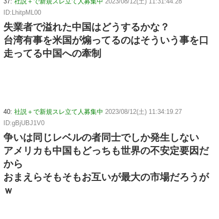
37:
社説＋で新規スレ立て人募集中
2023/08/12(土) 11:31:44.28
ID:LhitpML00
失業者で溢れた中国はどうするかな？
台湾有事を米国が煽ってるのはそういう事を口
走ってる中国への牽制
40:
社説＋で新規スレ立て人募集中
2023/08/12(土) 11:34:19.27
ID:gBjUBJ1V0
争いは同じレベルの者同士でしか発生しない
アメリカも中国もどっちも世界の不安定要因だ
から
おまえらそもそもお互いが最大の市場だろうが
ｗ