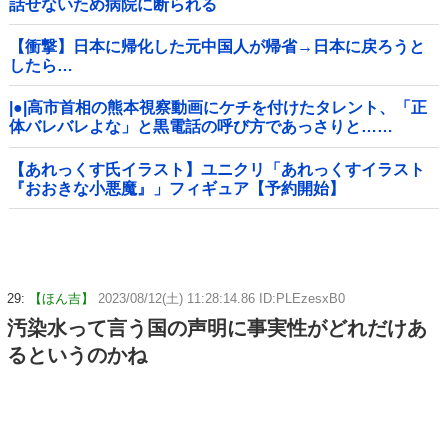
話せないため病院に断られる
【衝撃】日本に帰化した元中国人が帰省→日本に戻ろうと
したら…
|●|高市首相の熊本視察動画にケチを付けたタレント、「正
体バレバレよな」と黒電話の呼び方であっさりと……
【あれっくす氏イラスト】ユニクリ「あれっくすイラスト
『おおきな小悪魔』」フィギュア【予約開始】
29:
【ほん吉】
2023/08/12(土) 11:28:14.86 ID:PLEzesxB0
汚染水って言う国の声明に事実性がどれだけあ
るというのかね