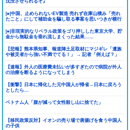
沈没させられるぞ』
|●|中国、止められないEV製造 売れず在庫山積み「売れ
たこと」にして補助金を騙し取る事案を思いつきが横行
|●|非現実的なリベラル政策をゴリ押しした東京大学、貯
金から無駄金を垂れ流しまくった結果……
【悲報】熊本県知事、報道陣土足取材にマジギレ「遺族
や被災者から強い不満でてる！」 → 記者「例えば？」
→ 知事、怒り通り越して呆れてしまう …...
【速報】外人の医療費未払いが多すぎたので病院が外人
の治療を断るようになってしまう
【衝撃】日本に帰化した元中国人が帰省→日本に戻ろう
としたら…
ベトナム人「腹が減って女性殺し山に捨てた」
【移民政策反対】イオンの売り場で唐揚げを食う中国人
の子供