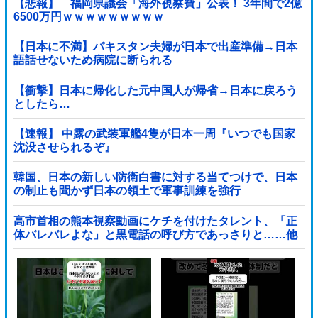
【悲報】 福岡県議会「海外視察費」公表！ 3年間で2億
6500万円ｗｗｗｗｗｗｗｗｗ
【日本に不満】パキスタン夫婦が日本で出産準備→日本
語話せないため病院に断られる
【衝撃】日本に帰化した元中国人が帰省→日本に戻ろう
としたら…
【速報】 中露の武装軍艦4隻が日本一周『いつでも国家
沈没させられるぞ』
韓国、日本の新しい防衛白書に対する当てつけで、日本
の制止も聞かず日本の領土で軍事訓練を強行
高市首相の熊本視察動画にケチを付けたタレント、「正
体バレバレよな」と黒電話の呼び方であっさりと……他