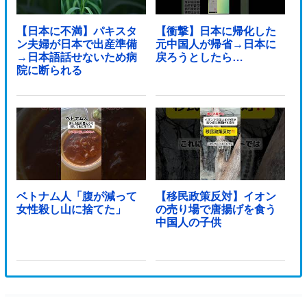
【日本に不満】パキスタ
【衝撃】日本に帰化した
ン夫婦が日本で出産準備
元中国人が帰省→日本に
→日本語話せないため病
戻ろうとしたら…
院に断られる
ベトナム人「腹が減って
【移民政策反対】イオン
女性殺し山に捨てた」
の売り場で唐揚げを食う
中国人の子供