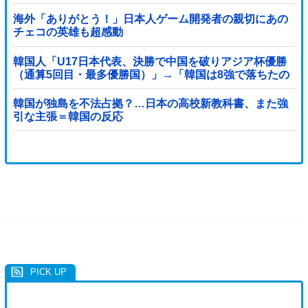
海外「ありがとう！」日本人ゲーム開発者の親切にあの
チェコの英雄も超感動
韓国人「U17日本代表、決勝で中国を破りアジア杯優勝
（通算5回目・最多優勝国）」→「韓国は8強で落ちたの
に・・・もう越えられない壁になってしまったね」「韓
国は監督の問題が大きい」「日本はもうどんなに精神勝
韓国が独島を不法占拠？…日本の高校新教科書、また強
利したところで超えられない壁である」
引な主張＝韓国の反応