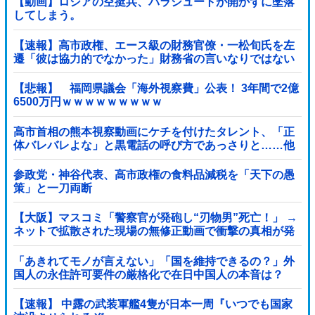
【動画】ロシアの空挺兵、パラシュートが開かずに墜落
してしまう。
【速報】高市政権、エース級の財務官僚・一松旬氏を左
遷「彼は協力的でなかった」財務省の言いなりではない
ことが判明
【悲報】 福岡県議会「海外視察費」公表！ 3年間で2億
6500万円ｗｗｗｗｗｗｗｗｗ
高市首相の熊本視察動画にケチを付けたタレント、「正
体バレバレよな」と黒電話の呼び方であっさりと……他
参政党・神谷代表、高市政権の食料品減税を「天下の愚
策」と一刀両断
【大阪】マスコミ「警察官が発砲し“刃物男”死亡！」 →
ネットで拡散された現場の無修正動画で衝撃の真相が発
覚 → ………
「あきれてモノが言えない」「国を維持できるの？」外
国人の永住許可要件の厳格化で在日中国人の本音は？
【速報】 中露の武装軍艦4隻が日本一周『いつでも国家