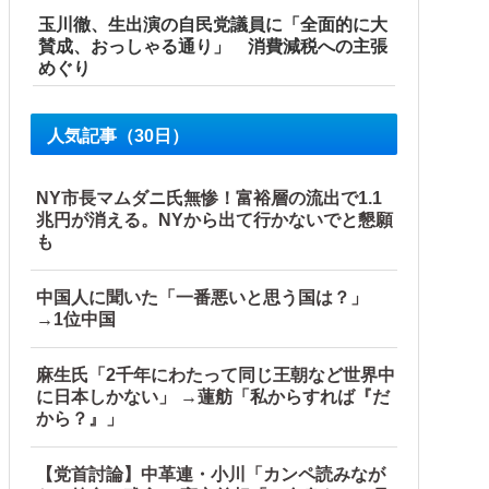
玉川徹、生出演の自民党議員に「全面的に大
賛成、おっしゃる通り」 消費減税への主張
めぐり
人気記事（30日）
NY市長マムダニ氏無惨！富裕層の流出で1.1
兆円が消える。NYから出て行かないでと懇願
も
中国人に聞いた「一番悪いと思う国は？」
→1位中国
麻生氏「2千年にわたって同じ王朝など世界中
に日本しかない」 →蓮舫「私からすれば『だ
から？』」
【党首討論】中革連・小川「カンペ読みなが