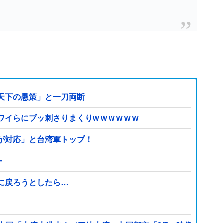
天下の愚策」と一刀両断
にブッ刺さりまくりw w w w w w
が対応」と台湾軍トップ！
・
に戻ろうとしたら…