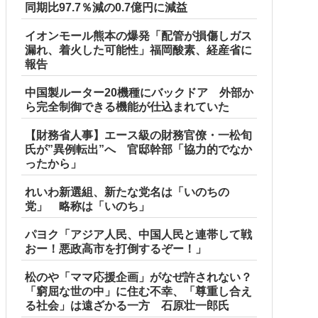
同期比97.7％減の0.7億円に減益
イオンモール熊本の爆発「配管が損傷しガス
漏れ、着火した可能性」福岡酸素、経産省に
報告
中国製ルーター20機種にバックドア 外部か
ら完全制御できる機能が仕込まれていた
【財務省人事】エース級の財務官僚・一松旬
氏が”異例転出”へ 官邸幹部「協力的でなか
ったから」
れいわ新選組、新たな党名は「いのちの
党」 略称は「いのち」
パヨク「アジア人民、中国人民と連帯して戦
おー！悪政高市を打倒するぞー！」
松のや「ママ応援企画」がなぜ許されない？
「窮屈な世の中」に住む不幸、「尊重し合え
る社会」は遠ざかる一方 石原壮一郎氏