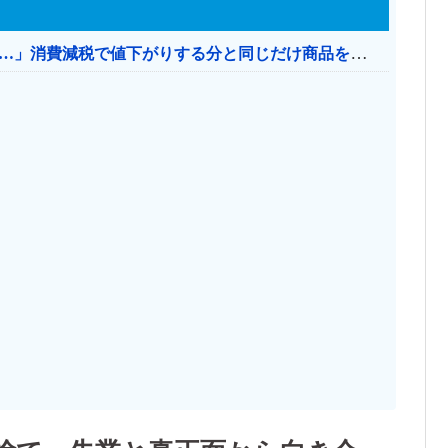
【消費税率1％】 「下げるのが筋なんですけど…」消費減税で値下がりする分と同じだけ商品を値上げして店頭価格を変えない店も