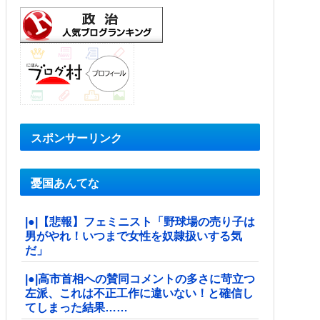
スポンサーリンク
憂国あんてな
|●|【悲報】フェミニスト「野球場の売り子は
男がやれ！いつまで女性を奴隷扱いする気
だ」
|●|高市首相への賛同コメントの多さに苛立つ
左派、これは不正工作に違いない！と確信し
てしまった結果……