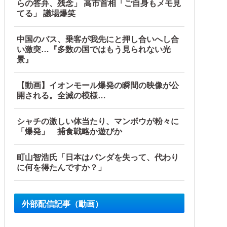
らの答弁、残念」 高市首相「ご自身もメモ見
てる」 議場爆笑
中国のバス、乗客が我先にと押し合いへし合
い激突…『多数の国ではもう見られない光
景』
【動画】イオンモール爆発の瞬間の映像が公
開される。全滅の模様…
シャチの激しい体当たり、マンボウが粉々に
「爆発」 捕食戦略か遊びか
町山智浩氏「日本はパンダを失って、代わり
に何を得たんですか？」
外部配信記事（動画）