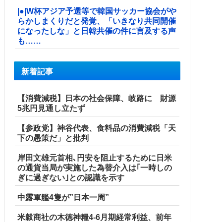
|●|W杯アジア予選等で韓国サッカー協会がや
らかしまくりだと発覚、「いきなり共同開催
になったしな」と日韓共催の件に言及する声
も……
新着記事
【消費減税】日本の社会保障、岐路に 財源
5兆円見通し立たず
【参政党】神谷代表、食料品の消費減税「天
下の愚策だ」と批判
岸田文雄元首相､円安を阻止するために日米
の通貨当局が実施した為替介入は｢一時しの
ぎに過ぎない｣との認識を示す
中露軍艦4隻が”日本一周”
米穀商社の木徳神糧4-6月期経常利益、前年