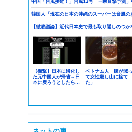
中国「台風接近！」台風13号「三峡直撃予測」
韓国人「現在の日本の沖縄のスーパーは台風の
【徹底議論】近代日本史で最も取り返しのつか
【衝撃】日本に帰化し
ベトナム人「腹が減
た元中国人が帰省→日
て女性殺し山に捨て
本に戻ろうとしたら…
た」
ネットの声