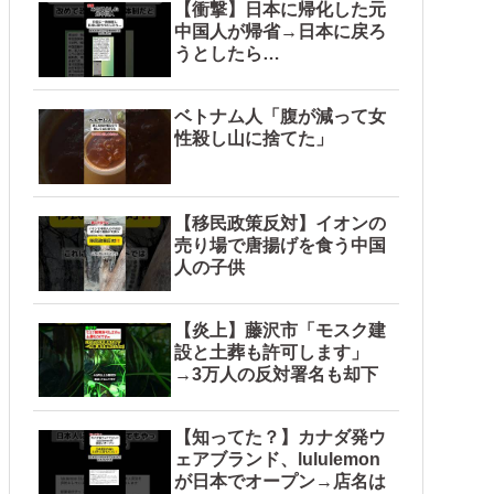
画」三峡ダム「緊急放流（決壊危機」中国「下流大水害（震え声
【衝撃】日本に帰化した元
中国人が帰省→日本に戻ろ
うとしたら…
ベトナム人「腹が減って女
性殺し山に捨てた」
【移民政策反対】イオンの
売り場で唐揚げを食う中国
人の子供
【炎上】藤沢市「モスク建
設と土葬も許可します」
→3万人の反対署名も却下
【知ってた？】カナダ発ウ
ェアブランド、lululemon
が日本でオープン→店名は