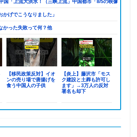
中国「上流大洪水！（三峡上流」中国都市「8/5の映像（動
おかげでこうなりました」
なかった失敗って何？他
っ
【移民政策反対】イオ
【炎上】藤沢市「モス
ンの売り場で唐揚げを
ク建設と土葬も許可し
食う中国人の子供
ます」→3万人の反対
署名も却下