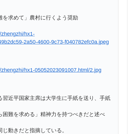
難を求めて」農村に行くよう奨励
/zhengzhi/hx1-
9b2dc59-2a50-4600-9c73-f040782efc0a.jpeg
o/zhengzhi/hx1-05052023091007.html/2.jpg
る習近平国家主席は大学生に手紙を送り、手紙
ら困難を求める」精神力を持つべきだと述べ
同じ動きだと指摘している。