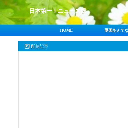
日本第一！ニュース録
HOME
憂国あんて
配信記事