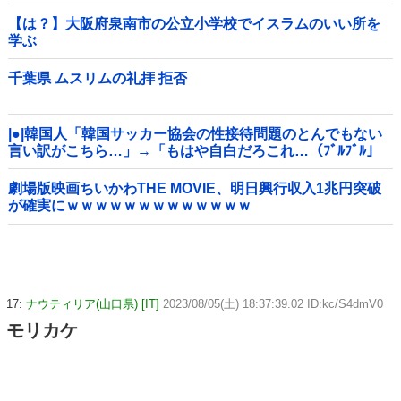
【は？】大阪府泉南市の公立小学校でイスラムのいい所を
学ぶ
千葉県 ムスリムの礼拝 拒否
|●|韓国人「韓国サッカー協会の性接待問題のとんでもない
言い訳がこちら…」→「もはや自白だろこれ…（ﾌﾞﾙﾌﾞﾙ」
＝韓国の反応
劇場版映画ちいかわTHE MOVIE、明日興行収入1兆円突破
が確実にｗｗｗｗｗｗｗｗｗｗｗｗｗ
17:
ナウティリア(山口県) [IT]
2023/08/05(土) 18:37:39.02 ID:kc/S4dmV0
モリカケ