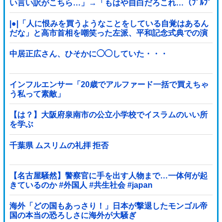
い言い訳がこちら…」→「もはや自白だろこれ…（ﾌﾞﾙﾌﾞ
ﾙ」＝韓国の反応
|●|「人に恨みを買うようなことをしている自覚はあるん
だな」と高市首相を嘲笑った左派、平和記念式典での演
説にケチを付けるも……
中居正広さん、ひそかに◯◯していた・・・
インフルエンサー「20歳でアルファード一括で買えちゃ
う私って素敵」
【は？】大阪府泉南市の公立小学校でイスラムのいい所
を学ぶ
千葉県 ムスリムの礼拝 拒否
【名古屋騒然】警察官に手を出す人物まで…一体何が起
きているのか #外国人 #共生社会 #japan
海外「どの国もあっさり！」日本が撃退したモンゴル帝
国の本当の恐ろしさに海外が大騒ぎ