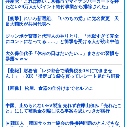
共産党「これは酷い…京都市でマイナンバーカードを持
たない29万人がポイント給付事業から排除された」
【衝撃】れいわ新選組、「いのちの党」に党名変更 天
畠大輔氏が共同代表へ
ジャンポケ斎藤と代理人のやりとり、「地獄すぎて完全
にコントになってる……」と衝撃を受ける人が続出中他
大久保佳代子「休みの日はだいたい…」まさかの習慣を
暴露ｗｗｗ
【悲報】財務省「レジ都合で消費税を0％にできませ
ん！」 → X民「指定ゴミ袋を買ってレシート見たら消費
税はゼロになるんだけど？」ｗｗｗｗｗｗｗｗｗｗｗｗ
ｗｗ
【画像】 松屋、食器の仕分けまでセルフに
中国、止められないEV製造 売れず在庫山積み「売れたこ
と」にして補助金を騙し取る事案を思いつきが横行
|●|韓国人「韓国サッカー協会の性接待問題のとんでもな