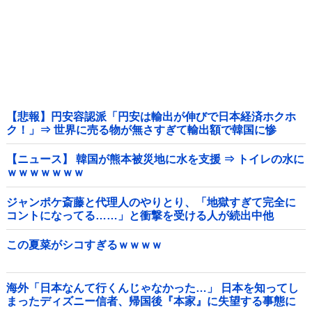
【悲報】円安容認派「円安は輸出が伸びで日本経済ホクホ
ク！」⇒ 世界に売る物が無さすぎて輸出額で韓国に惨
敗・・・
【ニュース】 韓国が熊本被災地に水を支援 ⇒ トイレの水に
ｗｗｗｗｗｗｗ
ジャンポケ斎藤と代理人のやりとり、「地獄すぎて完全に
コントになってる……」と衝撃を受ける人が続出中他
この夏菜がシコすぎるｗｗｗｗ
海外「日本なんて行くんじゃなかった…」 日本を知ってし
まったディズニー信者、帰国後『本家』に失望する事態に