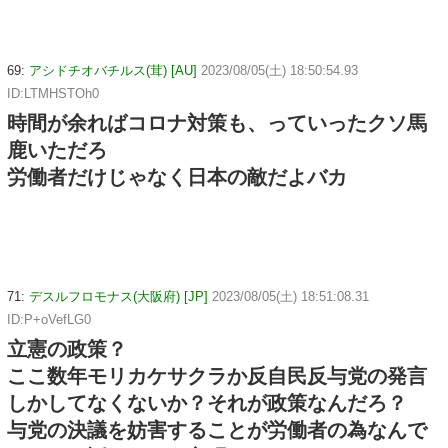
69:
アシドチオバチルス(茸) [AU]
2023/08/05(土) 18:50:54.93
ID:LTMHSTOh0
時間が余ればコロナ対策も、っていったクソ馬
鹿いただろ
労働者だけじゃなく日本の敵だよバカ
71:
デスルフロモナス(大阪府) [JP]
2023/08/05(土) 18:51:08.31
ID:P+oVefLG0
立憲の政策？
ここ数年モリカケサクラか反自民反与党の発言
しかしてなくないか？それが政策なんだろ？
与党の決議を妨害することが労働者の為なんで