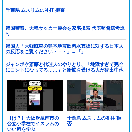
千葉県 ムスリムの礼拝 拒否
韓国警察、大韓サッカー協会を家宅捜索 代表監督選考巡
り
韓国人「大韓航空の熊本地震飲料水支援に対する日本人
の反応をご覧ください・・・」→「」
ジャンポケ斎藤と代理人のやりとり、「地獄すぎて完全
にコントになってる……」と衝撃を受ける人が続出中他
【は？】大阪府泉南市の
千葉県 ムスリムの礼拝 拒
公立小学校でイスラムの
否
いい所を学ぶ