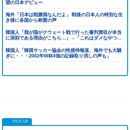
望の日本デビュー
海外「日本は戦勝国なんだよ」 戦後の日本人の特別な生
き様に各国から称賛の声
韓国人「我が国がクウェート戦で行った審判買収が本当
に深刻である理由がこちら…」→「これはダメなやつ…
（ブルブル」＝韓国の反応
韓国人「韓国サッカー協会の性接待報道、海外でも大騒
ぎに・・・2002年W杯4強の記録取り消しの声も」
→「マジで国の恥だ」「2002年まで疑う価値がある」
「国民や国が築いた国格をサッカー選手が足で蹴り飛ば
すね」