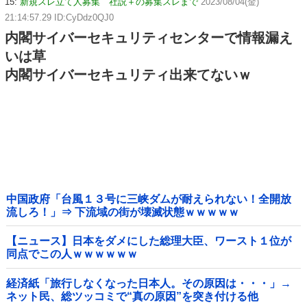
15:
新規スレ立て人募集 社説＋の募集スレまで
2023/08/04(金)
21:14:57.29 ID:CyDdz0QJ0
内閣サイバーセキュリティセンターで情報漏え
いは草
内閣サイバーセキュリティ出来てないｗ
中国政府「台風１３号に三峡ダムが耐えられない！全開放
流しろ！」⇒ 下流域の街が壊滅状態ｗｗｗｗｗ
【ニュース】日本をダメにした総理大臣、ワースト１位が
同点でこの人ｗｗｗｗｗｗ
経済紙「旅行しなくなった日本人。その原因は・・・」→
ネット民、総ツッコミで“真の原因”を突き付ける他