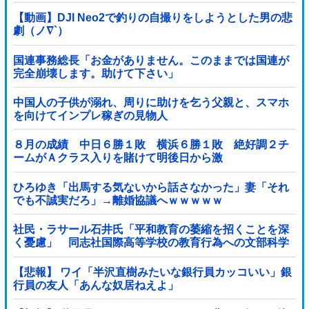
【動画】DJI Neo2で釣りの自撮りをしようとした男の悲
劇（ノ∇`）
国連事務総長「お金がありません。このままでは国連が
完全崩壊します。助けて下さい」
中国人の子供が溺れ、周りに助けを乞う父親と、スマホ
を向けてインプレ稼ぎの見物人
８月の成績 中日６勝１敗 横浜６勝１敗 絶好調２チ
ームがＡクラス入りを賭けて明後日から激
突！！！！！！！！！他
ひろゆき「出馬する気ないから話さなかった」妻「それ
でも不誠実だろ」→離婚協議へｗｗｗｗｗ
社民・ラサール石井氏「平和教育の萎縮を招くことを深
く憂慮」 同志社国際高等学校の教育行為への文部科学
省の対応に関する質問主意書 [少考さん★]
【悲報】 ワイ「半沢直樹みたいな銀行員カッコいい」銀
行員の友人「あんな奴居ねえよ」