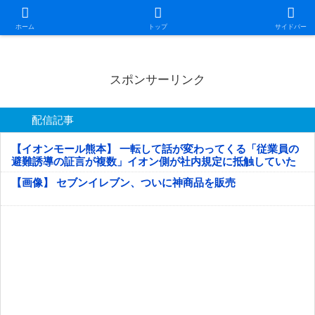
日本第一！ニュース録
ホーム
トップ
サイドバー
スポンサーリンク
配信記事
【イオンモール熊本】 一転して話が変わってくる「従業員の
避難誘導の証言が複数」イオン側が社内規定に抵触していた
疑い
【画像】 セブンイレブン、ついに神商品を販売