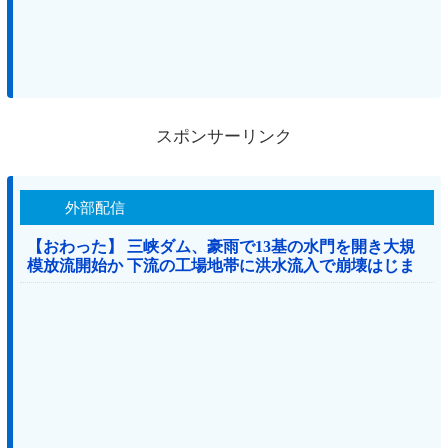
スポンサーリンク
外部配信
【おわった】 三峡ダム、豪雨で13基の水門を開き大規
模放流開始か 下流の工場地帯に洪水流入で崩壊はじま
る