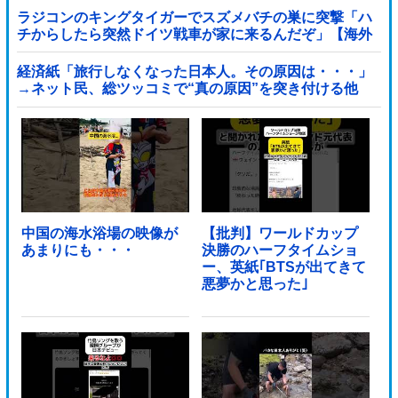
ラジコンのキングタイガーでスズメバチの巣に突撃「ハ
チからしたら突然ドイツ戦車が家に来るんだぞ」【海外
の反応】
経済紙「旅行しなくなった日本人。その原因は・・・」
→ネット民、総ツッコミで“真の原因”を突き付ける他
中国の海水浴場の映像が
【批判】ワールドカップ
あまりにも・・・
決勝のハーフタイムショ
ー、英紙｢BTSが出てきて
悪夢かと思った｣