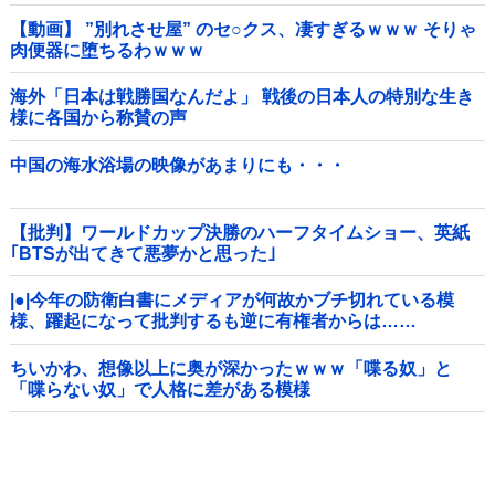
【動画】 ”別れさせ屋” のセ○クス、凄すぎるｗｗｗ そりゃ
肉便器に堕ちるわｗｗｗ
海外「日本は戦勝国なんだよ」 戦後の日本人の特別な生き
様に各国から称賛の声
中国の海水浴場の映像があまりにも・・・
【批判】ワールドカップ決勝のハーフタイムショー、英紙
｢BTSが出てきて悪夢かと思った｣
|●|今年の防衛白書にメディアが何故かブチ切れている模
様、躍起になって批判するも逆に有権者からは……
ちいかわ、想像以上に奥が深かったｗｗｗ「喋る奴」と
「喋らない奴」で人格に差がある模様