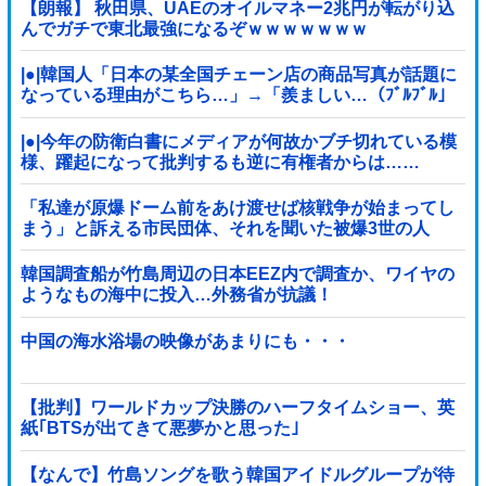
【朗報】 秋田県、UAEのオイルマネー2兆円が転がり込
んでガチで東北最強になるぞｗｗｗｗｗｗｗ
|●|韓国人「日本の某全国チェーン店の商品写真が話題に
なっている理由がこちら…」→「羨ましい…（ﾌﾞﾙﾌﾞﾙ」
＝韓国の反応
|●|今年の防衛白書にメディアが何故かブチ切れている模
様、躍起になって批判するも逆に有権者からは……
「私達が原爆ドーム前をあけ渡せば核戦争が始まってし
まう」と訴える市民団体、それを聞いた被爆3世の人
が……
韓国調査船が竹島周辺の日本EEZ内で調査か、ワイヤの
ようなもの海中に投入…外務省が抗議！
中国の海水浴場の映像があまりにも・・・
【批判】ワールドカップ決勝のハーフタイムショー、英
紙｢BTSが出てきて悪夢かと思った｣
【なんで】竹島ソングを歌う韓国アイドルグループが待