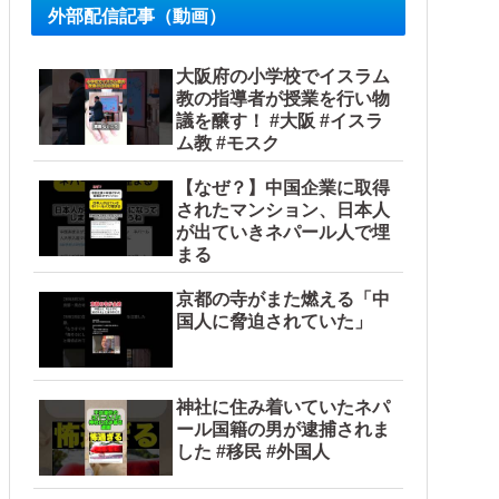
外部配信記事（動画）
大阪府の小学校でイスラム
教の指導者が授業を行い物
議を醸す！ #大阪 #イスラ
ム教 #モスク
【なぜ？】中国企業に取得
されたマンション、日本人
が出ていきネパール人で埋
まる
京都の寺がまた燃える「中
国人に脅迫されていた」
…（ブルブル」＝韓国の反応
神社に住み着いていたネパ
ール国籍の男が逮捕されま
した #移民 #外国人