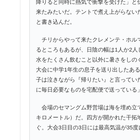
降りると同時に熱気で衝撃を受けた」と
来たみたいだ。テントで煮え上がらない
と書き込んだ。
チリからやって来たクレメンテ・ホルマ
るところもあるが、日陰の幅は1人か2
水をたくさん飲むこと以外に暑さをしの
大会に中学1年生の息子を送り出したある
子は泣きながら『帰りたい』と言ってい
に毎日必要なものを宅配便で送っている
会場のセマングム野営場は海を埋め立てた
キロメートル）だ。四方が開かれた干拓
ぐ。大会3日目の3日には最高気温が35