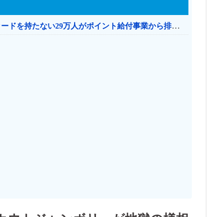
共産党「これは酷い…京都市でマイナンバーカードを持たない29万人がポイント給付事業から排除された」