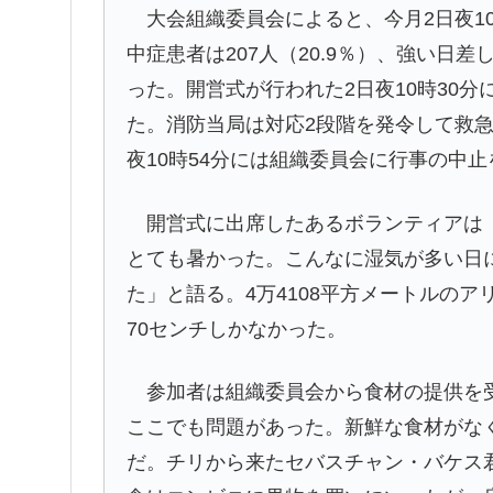
大会組織委員会によると、今月2日夜10
中症患者は207人（20.9％）、強い日差
った。開営式が行われた2日夜10時30
た。消防当局は対応2段階を発令して救急
夜10時54分には組織委員会に行事の中
開営式に出席したあるボランティアは「
とても暑かった。こんなに湿気が多い日
た」と語る。4万4108平方メートルのア
70センチしかなかった。
参加者は組織委員会から食材の提供を受
ここでも問題があった。新鮮な食材がな
だ。チリから来たセバスチャン・バケス