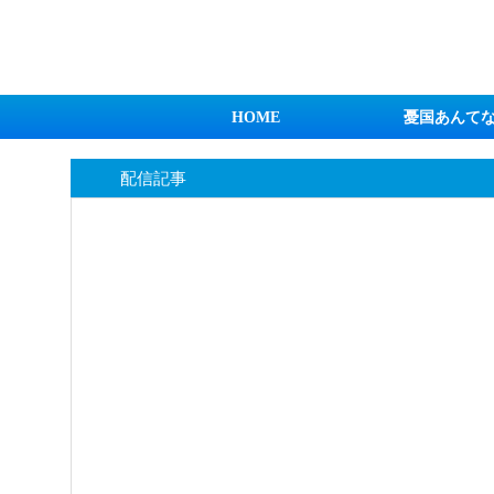
日本第一！ニュース録
HOME
憂国あんて
配信記事