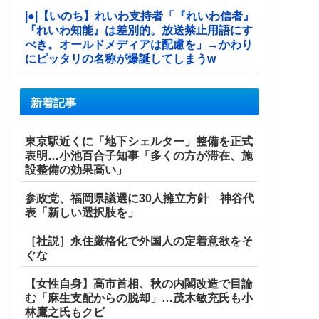
|●|【いのち】れいわ支持者「『れいわ信者』
『れいわ知能』は差別的。放送禁止用語にす
べき。オールドメディアは配慮を」→かわり
にピッタリの名称が爆誕してしまうw
新着記事
東京駅近くに「地下シェルター」整備を正式
表明…小池百合子知事「多くの方が滞在、施
設整備の効果高い」
参政党、福岡県議選に30人擁立方針 神谷代
表「新しい選択肢を」
［社説］永住厳格化で外国人の定着意欲をそ
ぐな
【女性自身】高市首相、秋の内閣改造で目論
む「麻生支配からの脱却」…茂木敏充氏も小
林鷹之氏もクビ