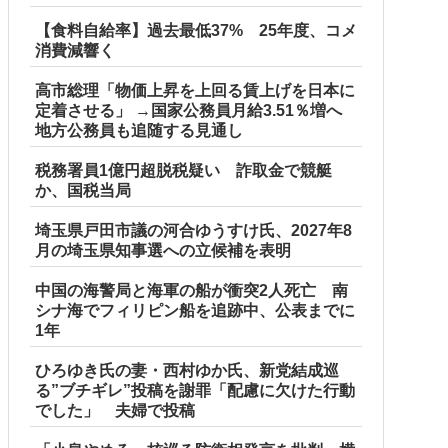
【食料自給率】過去最低37% 25年度、コメ
消費減響く
高市総理「物価上昇を上回る賃上げを日本に
定着させる」 →国家公務員月給3.51％増へ
地方公務員も追随する見通し
税務署員1億円超脱税疑い 詐取金で競艇
か、国税当局
埼玉県戸田市議の河合ゆうすけ氏、2027年8
月の埼玉県知事選への立候補を表明
中国の海警局と海軍の船が衝突2人死亡 南
シナ海でフィリピン船を追跡中、公表までに
1年
ひろゆき氏の妻・西村ゆか氏、新党結成巡
る”ブチギレ”投稿を謝罪「配慮に欠けた行動
でした」 夫婦で投稿