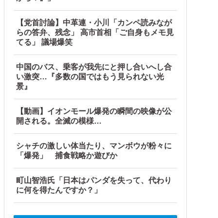
【党首討論】中革連・小川「カンペ読みなが
らの答弁、残念」 高市首相「ご自身もメモ見
てる」 議場爆笑
中国のバス、乗客が我先にと押し合いへし合
い激突…『多数の国ではもう見られない光
景』
【動画】イオンモール爆発の瞬間の映像が公
開される。全滅の模様…
シャチの激しい体当たり、マンボウが粉々に
「爆発」 捕食戦略か遊びか
町山智浩氏「日本はパンダを失って、代わり
に何を得たんですか？」