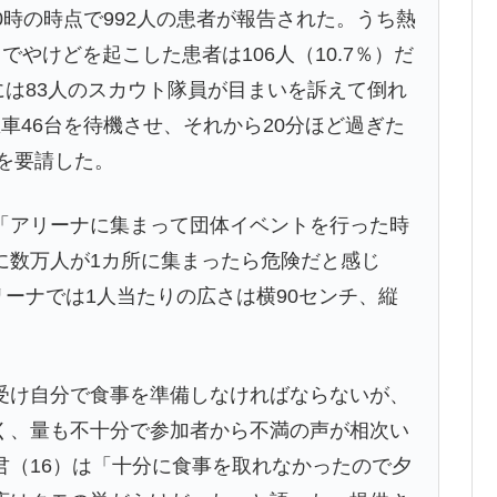
時の時点で992人の患者が報告された。うち熱
しでやけどを起こした患者は106人（10.7％）だ
分には83人のスカウト隊員が目まいを訴えて倒れ
車46台を待機させ、それから20分ほど過ぎた
止を要請した。
アリーナに集まって団体イベントを行った時
に数万人が1カ所に集まったら危険だと感じ
リーナでは1人当たりの広さは横90センチ、縦
け自分で食事を準備しなければならないが、
く、量も不十分で参加者から不満の声が相次い
君（16）は「十分に食事を取れなかったので夕