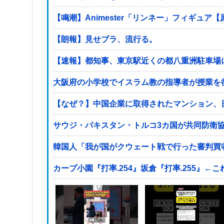
【鳴潮】Animester「リンネー」フィギュア
【朗報】見せブラ、流行る。
【速報】都知事、東京駅近くの都八重洲駐車場
【なぜ？】中国企業に取得されたマンション、
サウジ・パキスタン・トルコ3カ国が共同防衛協
韓国人「我が国がクウェート戦で行った審判買
カープ小園『打率.254』坂倉『打率.255』←こ