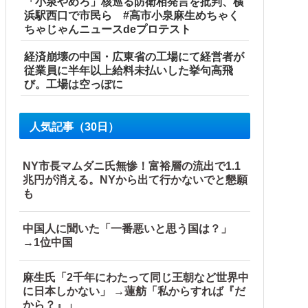
「小泉やめろ」核巡る防衛相発言を批判、横
浜駅西口で市民ら #高市小泉麻生めちゃく
ちゃじゃんニュースdeプロテスト
経済崩壊の中国・広東省の工場にて経営者が
従業員に半年以上給料未払いした挙句高飛
び。工場は空っぽに
人気記事（30日）
NY市長マムダニ氏無惨！富裕層の流出で1.1
兆円が消える。NYから出て行かないでと懇願
も
中国人に聞いた「一番悪いと思う国は？」
→1位中国
麻生氏「2千年にわたって同じ王朝など世界中
に日本しかない」 →蓮舫「私からすれば『だ
から？』」