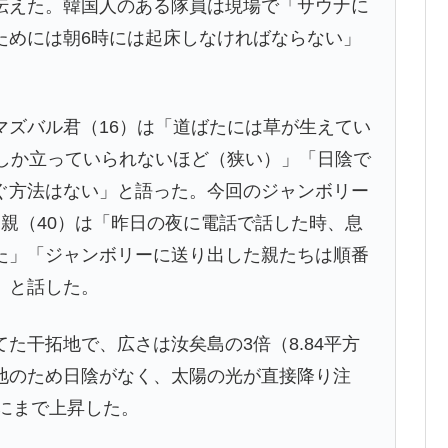
伝えた。韓国人のある隊員は現場で「サウナに
ためには朝6時には起床しなければならない」
ズバル君（16）は「道ばたには草が生えてい
人しか立っていられないほど（狭い）」「日陰で
ぐ方法はない」と語った。今回のジャンボリー
親（40）は「昨日の夜に電話で話した時、息
た」「ジャンボリーに送り出した親たちは順番
」と話した。
干拓地で、広さは汝矣島の3倍（8.84平方
地のため日陰がなく、太陽の光が直接降り注
度にまで上昇した。