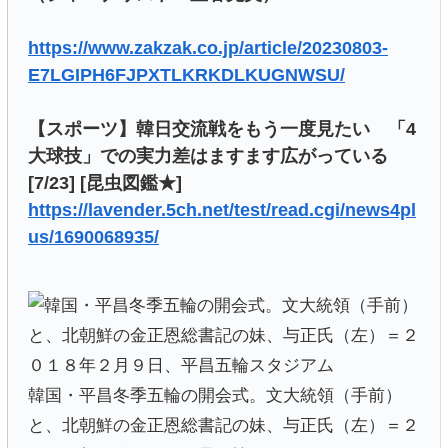
https://www.zakzak.co.jp/article/20230803-
E7LGIPH6FJPXTLKRKDLKUGNWSU/
【スポーツ】韓日交流戦をもう一度見たい 「4
大球技」での実力差はますます広がっている
[7/23] [昆虫図鑑★]
https://lavender.5ch.net/test/read.cgi/news4pl
us/1690068935/
韓国・平昌冬季五輪の開会式。文大統領（手前）
と、北朝鮮の金正恩総書記の妹、与正氏（左）＝２