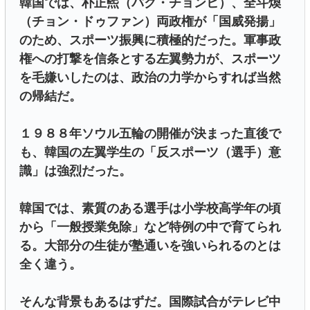
韓国では、朴正煕（パク・チョンヒ）、全斗煥
（チョン・ドゥファン）両政権が「国威発揚」
のため、スポーツ振興に積極的だった。軍事政
権への打撃を信条とする左翼勢力が、スポーツ
を毛嫌いしたのは、政治の力学からすれば当然
の帰結だ。
１９８８年ソウル五輪の開催が決まった直後で
も、韓国の左翼学生の「反スポーツ（選手）意
識」は強烈だった。
韓国では、素質のある選手は小学校高学年の頃
から「一般授業免除」など特例の中で育てられ
る。大部分の生徒が塾通いを強いられるのとは
全く違う。
そんな背景もあるはずだ。国際試合がテレビ中