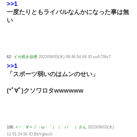
>>1
一度たりともライバルなんかになった事は無
い
62:
イカ焼き@虎
2023/08/03(木) 09:46:54.69 ID:suA738vT
>>1
「スポーツ弱いのはムンのせい」
(*ﾟ∀ﾟ)クソワロタwwwwww
106:
<丶｀∀´>（´・ω・｀）（｀ハ´ ）さん
2023/08/03(木)
11:01:24.56 ID:BbYgbsz0