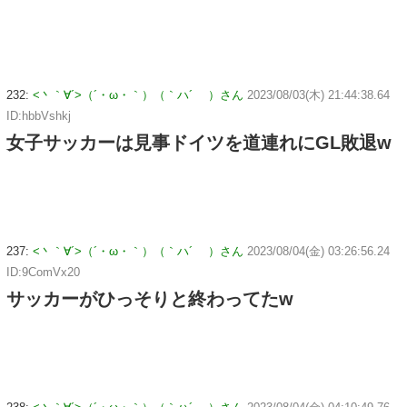
232:
<丶｀∀´>（´・ω・｀）（｀ハ´ ）さん
2023/08/03(木) 21:44:38.64
ID:hbbVshkj
女子サッカーは見事ドイツを道連れにGL敗退w
237:
<丶｀∀´>（´・ω・｀）（｀ハ´ ）さん
2023/08/04(金) 03:26:56.24
ID:9ComVx20
サッカーがひっそりと終わってたw