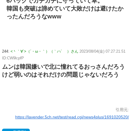
6バックでガチガチに守っていて草。
韓国も突破は諦めていて大敗だけは避けたか
ったんだろうなwww
244:
<丶｀∀´>（´・ω・｀）（｀ハ´ ）さん
2023/08/04(金) 07:27:21.51
ID:CW9lcpfP
ムンは韓国嫌いで北に憧れてるおっさんだろう
けど弱いのはそれだけの問題じゃないだろう
引用元:
https://lavender.5ch.net/test/read.cgi/news4plus/1691020520/