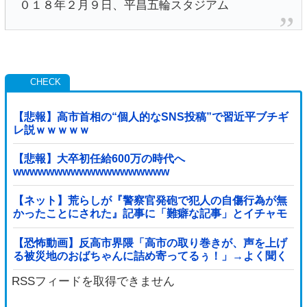
０１８年２月９日、平昌五輪スタジアム
【悲報】高市首相の“個人的なSNS投稿”で習近平ブチギ
レ説ｗｗｗｗｗ
【悲報】大卒初任給600万の時代へ
wwwwwwwwwwwwwwwwwww
【ネット】荒らしが『警察官発砲で犯人の自傷行為が無
かったことにされた』記事に「難癖な記事」とイチャモ
ン→自傷行為の動画が拡散してマスゴミの偏向報...
【恐怖動画】反高市界隈「高市の取り巻きが、声を上げ
る被災地のおばちゃんに詰め寄ってるぅ！」→よく聞く
と何やらヤバいことを言っていると話題に…
RSSフィードを取得できません