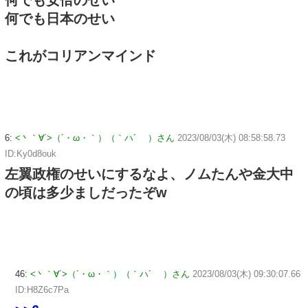
何でも日本のせい
これがコリアンマインド
6:
<丶｀∀´>（´・ω・｀）（｀ハ´ ）さん
2023/08/03(木) 08:58:58.73
ID:Ky0d8ouk
左翼政権のせいにするなよ、ノムたんや金大中
の頃は多少ましだったぞw
46:
<丶｀∀´>（´・ω・｀）（｀ハ´ ）さん
2023/08/03(木) 09:30:07.66
ID:H8Z6c7Pa