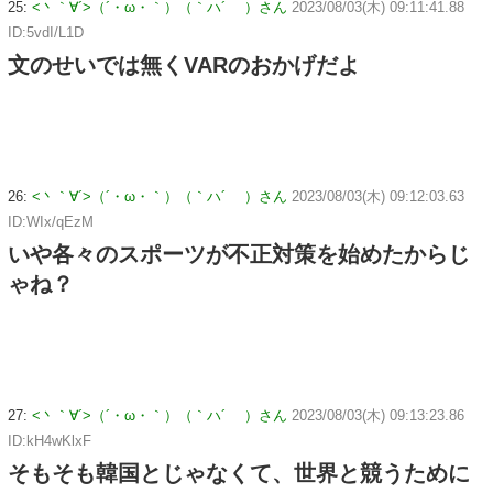
25:
<丶｀∀´>（´・ω・｀）（｀ハ´ ）さん
2023/08/03(木) 09:11:41.88
ID:5vdI/L1D
文のせいでは無くVARのおかげだよ
26:
<丶｀∀´>（´・ω・｀）（｀ハ´ ）さん
2023/08/03(木) 09:12:03.63
ID:WIx/qEzM
いや各々のスポーツが不正対策を始めたからじ
ゃね？
27:
<丶｀∀´>（´・ω・｀）（｀ハ´ ）さん
2023/08/03(木) 09:13:23.86
ID:kH4wKlxF
そもそも韓国とじゃなくて、世界と競うために