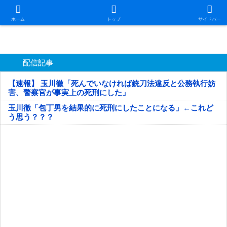
日本第一！ニュース録
ホーム
トップ
サイドバー
配信記事
【速報】 玉川徹「死んでいなければ銃刀法違反と公務執行妨
害、警察官が事実上の死刑にした」
玉川徹「包丁男を結果的に死刑にしたことになる」←これど
う思う？？？