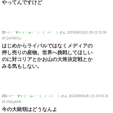
やってんですけど
33:
<丶｀∀´>（´・ω・｀）（｀ハ´ ）さん
2023/08/03(木) 09:22:33.09
ID:QvF697cu
はじめからライバルではなくメディアの
押し売りの産物。世界へ挑戦してほしい
のに対コリアとかお山の大将決定戦とか
みる気もしない。
231:
<丶｀∀´>（´・ω・｀）（｀ハ´ ）さん
2023/08/03(木) 21:33:53.26
ID:V9Qq4rNh
今の大統領はどうなんよ