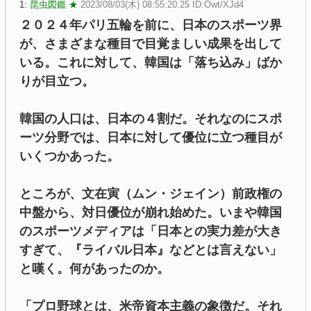
1:
昆虫図鑑 ★
2023/08/03(木) 08:55:20.25 ID:Owt/XJd4
２０２４年パリ五輪を前に、日本のスポーツ界
が、さまざまな種目で目覚ましい成果を出して
いる。これに対して、韓国は「落ち込み」ばか
りが目立つ。
韓国の人口は、日本の４割だ。それなのにスポ
ーツ分野では、日本に対して優位に立つ種目が
いくつかあった。
ところが、文在寅（ムン・ジェイン）前政権の
中盤から、対日優位が崩れ始めた。いまや韓国
のスポーツメディアは「日本との実力差が大き
すぎて、『ライバル日本』などとは言えない」
と嘆く。何があったのか。
「プロ野球とは、米帝資本主義の象徴だ。それ