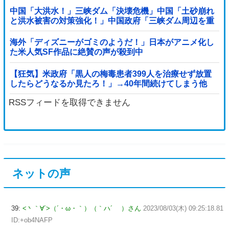
中国「大洪水！」三峡ダム「決壊危機」中国「土砂崩れ
と洪水被害の対策強化！」中国政府「三峡ダム周辺を重
点強化」中国ダム「決壊」中国「現場封鎖！（空撮削
除」→
海外「ディズニーがゴミのようだ！」日本がアニメ化し
た米人気SF作品に絶賛の声が殺到中
【狂気】米政府「黒人の梅毒患者399人を治療せず放置
したらどうなるか見たろ！」→40年間続けてしまう他
RSSフィードを取得できません
ネットの声
39:
<丶｀∀´>（´・ω・｀）（｀ハ´ ）さん
2023/08/03(木) 09:25:18.81
ID:+ob4NAFP