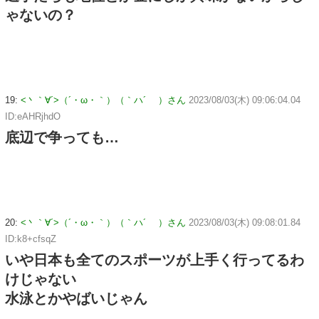
ゃないの？
19:
<丶｀∀´>（´・ω・｀）（｀ハ´ ）さん
2023/08/03(木) 09:06:04.04
ID:eAHRjhdO
底辺で争っても…
20:
<丶｀∀´>（´・ω・｀）（｀ハ´ ）さん
2023/08/03(木) 09:08:01.84
ID:k8+cfsqZ
いや日本も全てのスポーツが上手く行ってるわ
けじゃない
水泳とかやばいじゃん