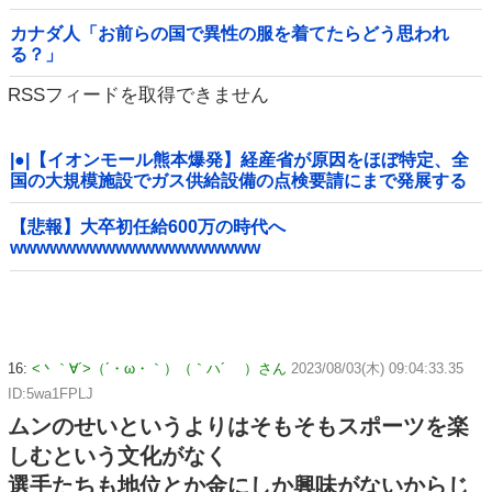
カナダ人「お前らの国で異性の服を着てたらどう思われ
る？」
RSSフィードを取得できません
|●|【イオンモール熊本爆発】経産省が原因をほぼ特定、全
国の大規模施設でガス供給設備の点検要請にまで発展する
事態に・・・【PICKUP】
【悲報】大卒初任給600万の時代へ
wwwwwwwwwwwwwwwwwww
16:
<丶｀∀´>（´・ω・｀）（｀ハ´ ）さん
2023/08/03(木) 09:04:33.35
ID:5wa1FPLJ
ムンのせいというよりはそもそもスポーツを楽
しむという文化がなく
選手たちも地位とか金にしか興味がないからじ