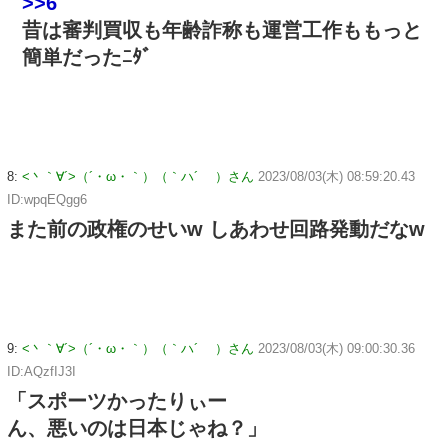
>>6
昔は審判買収も年齢詐称も運営工作ももっと
簡単だったﾆﾀﾞ
8:
<丶｀∀´>（´・ω・｀）（｀ハ´ ）さん
2023/08/03(木) 08:59:20.43
ID:wpqEQgg6
また前の政権のせいw しあわせ回路発動だなw
9:
<丶｀∀´>（´・ω・｀）（｀ハ´ ）さん
2023/08/03(木) 09:00:30.36
ID:AQzfIJ3I
「スポーツかったりぃー
ん、悪いのは日本じゃね？」