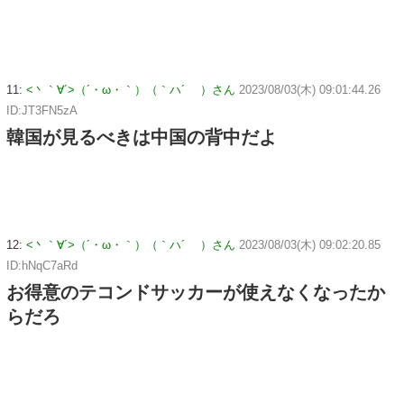
11:
<丶｀∀´>（´・ω・｀）（｀ハ´ ）さん
2023/08/03(木) 09:01:44.26
ID:JT3FN5zA
韓国が見るべきは中国の背中だよ
12:
<丶｀∀´>（´・ω・｀）（｀ハ´ ）さん
2023/08/03(木) 09:02:20.85
ID:hNqC7aRd
お得意のテコンドサッカーが使えなくなったか
らだろ