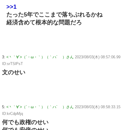
>>1
たった5年でここまで落ちぶれるかね
経済含めて根本的な問題だろ
3:
<丶｀∀´>（´・ω・｀）（｀ハ´ ）さん
2023/08/03(木) 08:57:06.99
ID:srTSlPsT
文のせい
5:
<丶｀∀´>（´・ω・｀）（｀ハ´ ）さん
2023/08/03(木) 08:58:33.15
ID:krCdpMjq
何でも政権のせい
何でも安倍のせい