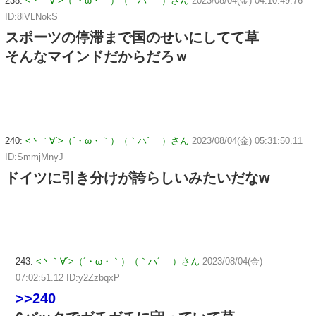
238:
<丶｀∀´>（´・ω・｀）（｀ハ´ ）さん
2023/08/04(金) 04:10:49.76
ID:8lVLNokS
スポーツの停滞まで国のせいにしてて草
そんなマインドだからだろｗ
240:
<丶｀∀´>（´・ω・｀）（｀ハ´ ）さん
2023/08/04(金) 05:31:50.11
ID:SmmjMnyJ
ドイツに引き分けが誇らしいみたいだなw
243:
<丶｀∀´>（´・ω・｀）（｀ハ´ ）さん
2023/08/04(金)
07:02:51.12 ID:y2ZzbqxP
>>240