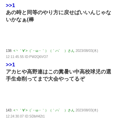
>>1
あの時と同等のやり方に戻せばいいんじゃな
いかなぁ(棒
138:
<丶｀∀´>（´・ω・｀）（｀ハ´ ）さん
2023/08/03(木)
12:11:45.55 ID:PW2Q6VO7
>>1
アカヒや高野連はこの糞暑い中高校球児の選
手生命削ってまで大会やってるぞ
143:
<丶｀∀´>（´・ω・｀）（｀ハ´ ）さん
2023/08/03(木)
12:24:30.07 ID:SDbH42t1