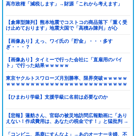
高市政権「減税します」→財源「これから考えます」
【倉庫型陳列】熊本地震でコストコの商品落下「重く受
け止めております」地震大国で「高積み陳列」が心
配...IKEAにも聞いた
【画像あり】えっ、ワイ氏の「貯金」・・・多す
ぎ・・・？
【画像あり】タイミーで行った会社に「直雇用のバイ
ト」で行った結果ｗｗｗｗｗ
東京ヤクルトスワローズ月別勝率、限界突破ｗｗｗｗｗ
ｗｗｗｗｗｗｗｗｗｗｗｗｗｗｗｗｗｗｗｗｗｗｗｗｗ
ｗｗｗｗｗｗｗｗｗｗｗｗｗ他
【ひまわり学級】支援学級に名前は必要なのか
【悲報】蓮舫さん、官邸の被災地訪問広報動画に「あり
えない！作成費用は、あなたの税金です！」と猛批判 →
ネットからは巨大ブーメランを指摘する声 ｗｗｗｗｗｗ
ｗ
「コンビニ、馬鹿にすんなよ」→あのオーナー夫婦、不