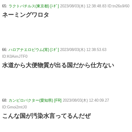
65:
ラクトバチルス(東京都) [ﾆﾀﾞ]
2023/08/03(木) 12:38:48.83 ID:tn26s9/60
ネーミングワロタ
66:
ハロアナエロビウム(茸) [ﾆﾀﾞ]
2023/08/03(木) 12:38:53.63
ID:K0AimJTF0
水道から大便物質が出る国だから仕方ない
68:
カンピロバクター(愛知県) [FR]
2023/08/03(木) 12:40:09.27
ID:Gmoi2mtJ0
こんな国が汚染水言ってるんだぜ