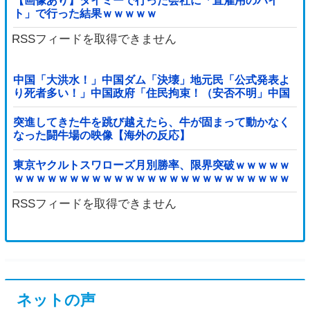
【画像あり】タイミーで行った会社に「直雇用のバイ
ト」で行った結果ｗｗｗｗｗ
RSSフィードを取得できません
中国「大洪水！」中国ダム「決壊」地元民「公式発表よ
り死者多い！」中国政府「住民拘束！（安否不明」中国
当局「救助隊動画も削除」台風13号「三峡ダム接近中」
→
突進してきた牛を跳び越えたら、牛が固まって動かなく
なった闘牛場の映像【海外の反応】
東京ヤクルトスワローズ月別勝率、限界突破ｗｗｗｗｗ
ｗｗｗｗｗｗｗｗｗｗｗｗｗｗｗｗｗｗｗｗｗｗｗｗｗ
ｗｗｗｗｗｗｗｗｗｗｗｗｗ他
RSSフィードを取得できません
ネットの声