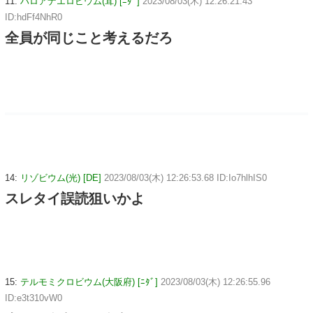
11:
ハロアナエロビウム(茸) [ﾆﾀﾞ]
2023/08/03(木) 12:26:21.43
ID:hdFf4NhR0
全員が同じこと考えるだろ
14:
リゾビウム(光) [DE]
2023/08/03(木) 12:26:53.68 ID:Io7hlhIS0
スレタイ誤読狙いかよ
15:
テルモミクロビウム(大阪府) [ﾆﾀﾞ]
2023/08/03(木) 12:26:55.96
ID:e3t310vW0