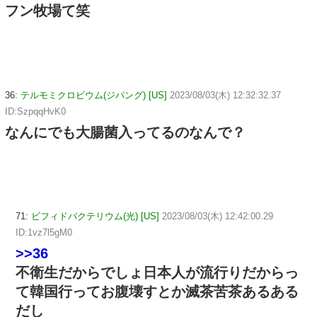
フン牧場て笑
36:
テルモミクロビウム(ジパング) [US]
2023/08/03(木) 12:32:32.37
ID:SzpqqHvK0
なんにでも大腸菌入ってるのなんで？
71:
ビフィドバクテリウム(光) [US]
2023/08/03(木) 12:42:00.29
ID:1vz7l5gM0
>>36
不衛生だからでしょ日本人が流行りだからっ
て韓国行ってお腹壊すとか滅茶苦茶あるある
だし