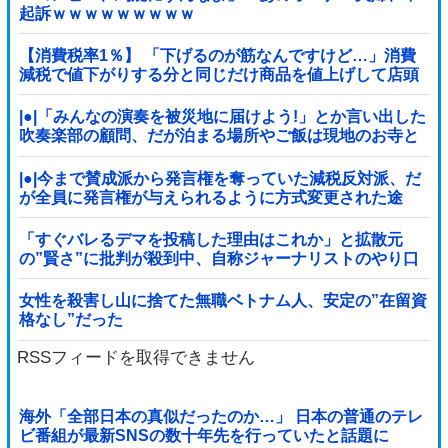
起訴ｗｗｗｗｗｗｗｗｗ
【消費税率1％】 「下げるのが筋なんですけど…」消費
減税で値下がりする分と同じだけ商品を値上げして店頭
価格を変えない店も
|●|「みんなの演奏を被災地に届けよう!」とか言い出した
吹奏楽部の顧問、だが泊まる場所やご飯は現地のお寺と
かホテルとか……
|●|今まで賛成派から発言権を奪っていた減税反対派、だ
が全員に発言権が与えられるように方式変更された途
端……
「すぐバレるデマを投稿した理由はこれか」と拡散元
の”賢さ”に批判が殺到中、自称ジャーナリストのやり口
というのが……
女性を殺害し山に捨てた無職ベトナム人、安定の”在留資
格なし”だった
RSSフィードを取得できません
海外「全部日本の真似だったのか…」 日本の普通のテレ
ビ番組が最新SNSの数十年先を行っていたと話題に