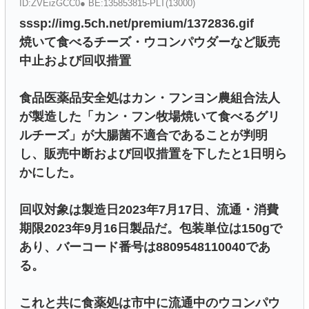
ID:ZVEizGCC0● BE:135853815-PLT(13000)
sssp://img.5ch.net/premium/1372836.gif
焼いて食べるチーズ・ウコンパウダーなど販売
中止および回収措置
食品医薬品安全処はカン・フンヨン農組合法人
が製造した「カン・フン牧場焼いて食べるグリ
ルチーズ」が大腸菌不適合であることが判明
し、販売中断および回収措置を下したと1日明ら
かにした。
回収対象は製造日2023年7月17日、流通・消費
期限2023年9月16日製品だ。包装単位は150gで
あり、バーコード番号は8809548110040であ
る。
これと共に食薬処は市中に流通​​中のウコンパウ