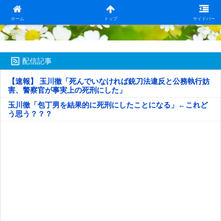
日本第一！ニュース録
ホーム
トップ
サイドバー
配信記事
【速報】 玉川徹「死んでいなければ銃刀法違反と公務執行妨
害、警察官が事実上の死刑にした」
玉川徹「包丁男を結果的に死刑にしたことになる」←これど
う思う？？？