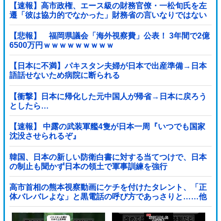
【速報】高市政権、エース級の財務官僚・一松旬氏を左
遷「彼は協力的でなかった」財務省の言いなりではない
ことが判明
【悲報】 福岡県議会「海外視察費」公表！ 3年間で2億
6500万円ｗｗｗｗｗｗｗｗｗ
【日本に不満】パキスタン夫婦が日本で出産準備→日本
語話せないため病院に断られる
【衝撃】日本に帰化した元中国人が帰省→日本に戻ろう
としたら…
【速報】 中露の武装軍艦4隻が日本一周『いつでも国家
沈没させられるぞ』
韓国、日本の新しい防衛白書に対する当てつけで、日本
の制止も聞かず日本の領土で軍事訓練を強行
高市首相の熊本視察動画にケチを付けたタレント、「正
体バレバレよな」と黒電話の呼び方であっさりと……他