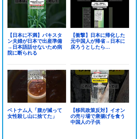
【日本に不満】パキスタ
【衝撃】日本に帰化した
ン夫婦が日本で出産準備
元中国人が帰省→日本に
→日本語話せないため病
戻ろうとしたら…
院に断られる
ベトナム人「腹が減って
【移民政策反対】イオン
女性殺し山に捨てた」
の売り場で唐揚げを食う
中国人の子供