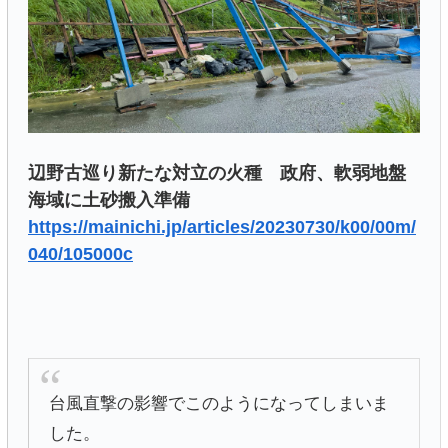
辺野古巡り新たな対立の火種 政府、軟弱地盤
海域に土砂搬入準備
https://mainichi.jp/articles/20230730/k00/00m/
040/105000c
台風直撃の影響でこのようになってしまいま
した。