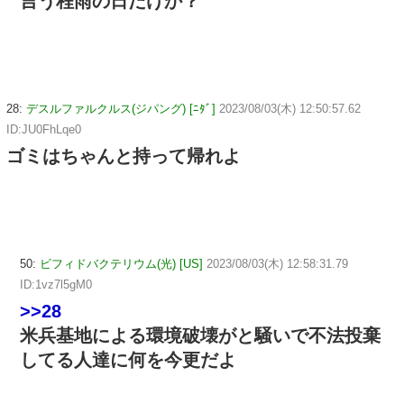
言う程雨の日だけか？
28:
デスルファルクルス(ジパング) [ﾆﾀﾞ]
2023/08/03(木) 12:50:57.62
ID:JU0FhLqe0
ゴミはちゃんと持って帰れよ
50:
ビフィドバクテリウム(光) [US]
2023/08/03(木) 12:58:31.79
ID:1vz7l5gM0
>>28
米兵基地による環境破壊がと騒いで不法投棄
してる人達に何を今更だよ