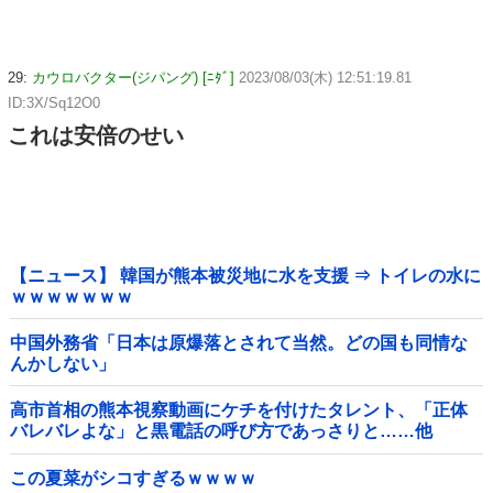
29:
カウロバクター(ジパング) [ﾆﾀﾞ]
2023/08/03(木) 12:51:19.81
ID:3X/Sq12O0
これは安倍のせい
【ニュース】 韓国が熊本被災地に水を支援 ⇒ トイレの水に
ｗｗｗｗｗｗｗ
中国外務省「日本は原爆落とされて当然。どの国も同情な
んかしない」
高市首相の熊本視察動画にケチを付けたタレント、「正体
バレバレよな」と黒電話の呼び方であっさりと……他
この夏菜がシコすぎるｗｗｗｗ