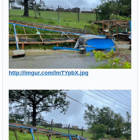
http://imgur.com/lmTYpbX.jpg