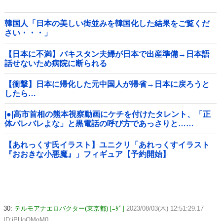
韓国人「日本の美しい街並みを韓国化した結果をご覧くだ
さい・・・」
【日本に不満】パキスタン夫婦が日本で出産準備→日本語
話せないため病院に断られる
【衝撃】日本に帰化した元中国人が帰省→日本に戻ろうと
したら…
|●|高市首相の熊本視察動画にケチを付けたタレント、「正
体バレバレよな」と黒電話の呼び方であっさりと……
【あれっくす氏イラスト】ユニクリ「あれっくすイラスト
『おおきな小悪魔』」フィギュア【予約開始】
30:
テルモアナエロバクター(東京都) [ﾆﾀﾞ]
2023/08/03(木) 12:51:29.17
ID:iPUoOMqM0