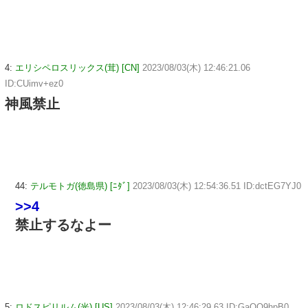
4:
エリシペロスリックス(茸) [CN]
2023/08/03(木) 12:46:21.06
ID:CUimv+ez0
神風禁止
44:
テルモトガ(徳島県) [ﾆﾀﾞ]
2023/08/03(木) 12:54:36.51 ID:dctEG7YJ0
>>4
禁止するなよー
5:
ロドスピリルム(光) [US]
2023/08/03(木) 12:46:29.63 ID:GaOQ9hpB0