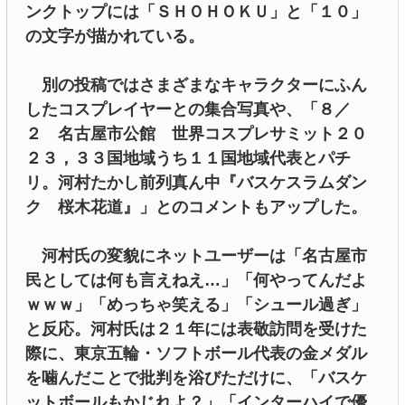
ンクトップには「ＳＨＯＨＯＫＵ」と「１０」
の文字が描かれている。
別の投稿ではさまざまなキャラクターにふん
したコスプレイヤーとの集合写真や、「８／
２ 名古屋市公館 世界コスプレサミット２０
２３，３３国地域うち１１国地域代表とパチ
リ。河村たかし前列真ん中『バスケスラムダン
ク 桜木花道』」とのコメントもアップした。
河村氏の変貌にネットユーザーは「名古屋市
民としては何も言えねえ…」「何やってんだよ
ｗｗｗ」「めっちゃ笑える」「シュール過ぎ」
と反応。河村氏は２１年には表敬訪問を受けた
際に、東京五輪・ソフトボール代表の金メダル
を噛んだことで批判を浴びただけに、「バスケ
ットボールもかじれよ？」「インターハイで優