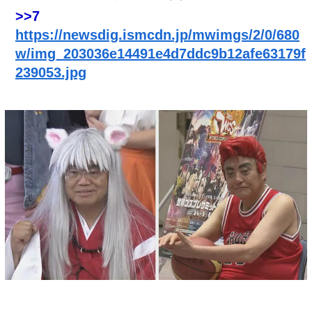
>>7
https://newsdig.ismcdn.jp/mwimgs/2/0/680
w/img_203036e14491e4d7ddc9b12afe63179f
239053.jpg