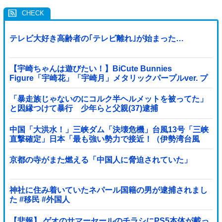
テレビ大好き高齢者の｢テレビ離れ｣が始まった…
【宇崎ちゃんは遊びたい！】BiCute Bunnies
Figure「宇崎花」「宇崎月」メタリックパープルver. プ
ライズフィギュア【ラウンドワン限定で展開決定】
「暴走族じゃないのにコルク半ヘルメットを被ってた」
と因縁つけて暴行 少年らと父親(37)逮捕
中国「大洪水！」三峡ダム「決壊危機」台風13号「三峡
直撃確定」日本「最も強い勢力で接近！（伊勢湾台風
級」台風13号と15号「中国本土でぶつかり合...
京都の寺がまた燃える「中国人に脅迫されていた」
神社に住み着いていたネパール国籍の男が逮捕されまし
た #移民 #外国人
【悲報】 ゲオのサマーセールのチラシにPS5本体が載っ