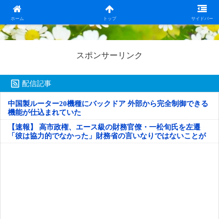
日本第一！ニュース録
ホーム
トップ
サイドバー
スポンサーリンク
配信記事
中国製ルーター20機種にバックドア 外部から完全制御できる
機能が仕込まれていた
【速報】 高市政権、エース級の財務官僚・一松旬氏を左遷
「彼は協力的でなかった」財務省の言いなりではないことが
判明