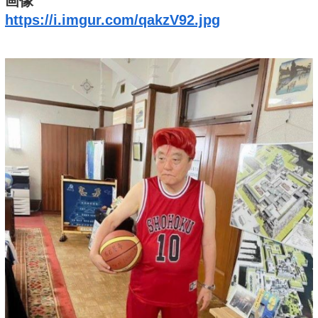
画像
https://i.imgur.com/qakzV92.jpg