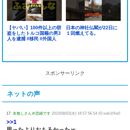
【ヤバい】100件以上の窃
日本の神社仏閣が22日に
盗をしたトルコ国籍の男3
１回燃えてる。
人を逮捕 #移民 #外国人
スポンサーリンク
ネットの声
17:
名無しさん＠恐縮です
2023/08/02(水) 18:57:56.54 ID:solo1fXe0
>>1
思ったよりおもろかったｗ