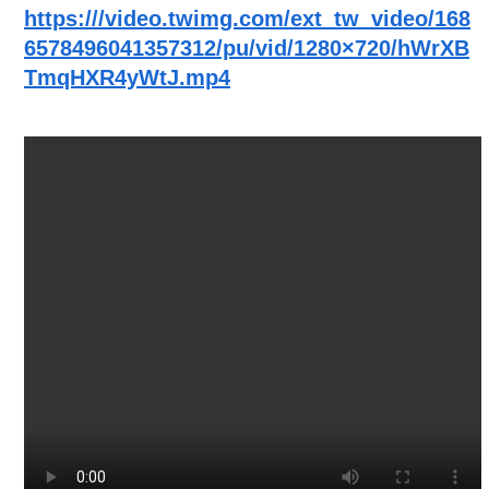
https:///video.twimg.com/ext_tw_video/168
6578496041357312/pu/vid/1280×720/hWrXB
TmqHXR4yWtJ.mp4