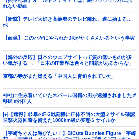
【熊本地震】オールドメディアでは、絶っっっっっ対に流
れない動画
【衝撃】テレビ大好き高齢者のテレビ離れ、遂に始まる…
他
【画像】 このハゲにやられたJKがたくさんいるという事実
【海外の反応】日本のウェブサイトって質の低いものが多
い気がする → 「日本のIT業界は色々と問題があるからな」
「ゲームのUIは優れてるのに不思議」
京都の寺がまた燃える「中国人に脅迫されていた」
神社に住み着いていたネパール国籍の男が逮捕されました #
移民 #外国人
|●|【速報】岐阜のF-2戦闘機に正体不明の大型ミサイル確認
迎撃火器回避を備えた1000km級の変態ミサイルか
【宇崎ちゃんは遊びたい！】BiCute Bunnies Figure「宇崎