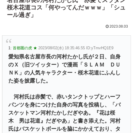
桜木花道コス「何やってんだｗｗｗ」「シュ
ール過ぎ」
2023.08.03
1:
首都圏の虎 ★
2023/08/02(水) 18:35:46.55 ID:yTmvHQ1E9
愛知県名古屋市長の河村たかし氏が２日、自身
のＸ（旧ツイッター）で漫画「ＳＬＡＭ ＤＵ
ＮＫ」の人気キャラクター・桜木花道にふんし
た姿を披露した。
河村氏は赤髪で、赤いタンクトップとハーフ
パンツを身につけた自身の写真を投稿し、「バ
スケットマン河村たかしだぎやあ。『花は桜
木 男は花道』だぎやあ」と書き添えた。河村
氏はバスケットボールを脇にかかえており、タ