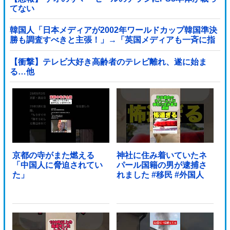
てない
韓国人「日本メディアが2002年ワールドカップ韓国準決
勝も調査すべきと主張！」→「英国メディアも一斉に指
摘‥」
【衝撃】テレビ大好き高齢者のテレビ離れ、遂に始ま
る…他
京都の寺がまた燃える
神社に住み着いていたネ
「中国人に脅迫されてい
パール国籍の男が逮捕さ
た」
れました #移民 #外国人