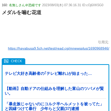
160:
名無しさん＠恐縮です
2023/08/03(木) 07:36:16.31 ID:cOj6XK5G0
メダルを噛む花道
引用元:
https://hayabusa9.5ch.net/test/read.cgi/mnewsplus/1690968946/
テレビ大好き高齢者の｢テレビ離れ｣が始まった…
【動画】自動ドアの仕組みを理解した富山のツバメが賢
い。
「暴走族じゃないのにコルク半ヘルメットを被ってた」
と因縁つけて暴行 少年らと父親(37)逮捕