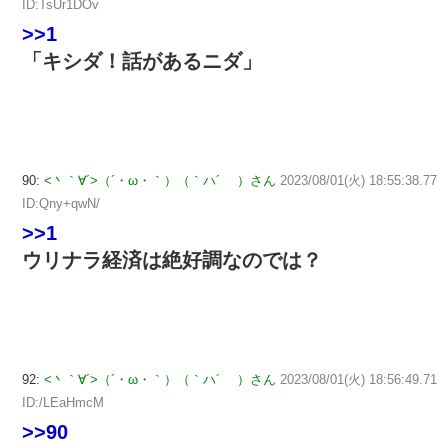
ID:TsUr1DOv
>>1
「キシダ！話があるニダ」
90:
<丶｀∀´>（´・ω・｀）（｀ハ´ ）さん
2023/08/01(火) 18:55:38.77
ID:Qny+qwN/
>>1
ウリナラ経済は絶好調なのでは？
92:
<丶｀∀´>（´・ω・｀）（｀ハ´ ）さん
2023/08/01(火) 18:56:49.71
ID:/LEaHmcM
>>90