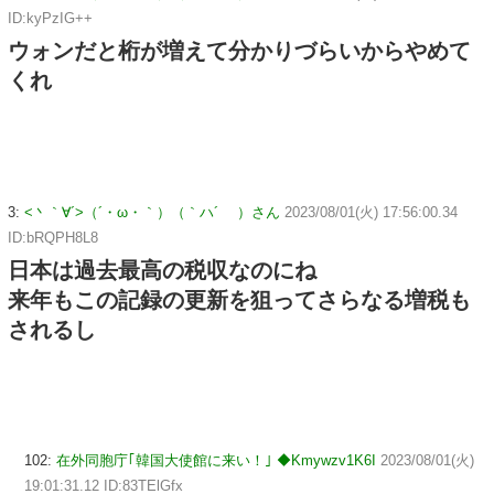
ID:kyPzIG++
ウォンだと桁が増えて分かりづらいからやめて
くれ
3:
<丶｀∀´>（´・ω・｀）（｀ハ´ ）さん
2023/08/01(火) 17:56:00.34
ID:bRQPH8L8
日本は過去最高の税収なのにね
来年もこの記録の更新を狙ってさらなる増税も
されるし
102:
在外同胞庁｢韓国大使館に来い！｣ ◆Kmywzv1K6I
2023/08/01(火)
19:01:31.12 ID:83TElGfx