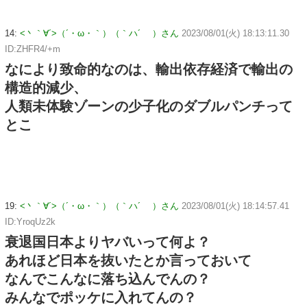
14:
<丶｀∀´>（´・ω・｀）（｀ハ´ ）さん
2023/08/01(火) 18:13:11.30
ID:ZHFR4/+m
なにより致命的なのは、輸出依存経済で輸出の
構造的減少、
人類未体験ゾーンの少子化のダブルパンチって
とこ
19:
<丶｀∀´>（´・ω・｀）（｀ハ´ ）さん
2023/08/01(火) 18:14:57.41
ID:YroqUz2k
衰退国日本よりヤバいって何よ？
あれほど日本を抜いたとか言っておいて
なんでこんなに落ち込んでんの？
みんなでポッケに入れてんの？