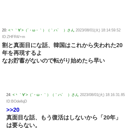
20:
<丶｀∀´>（´・ω・｀）（｀ハ´ ）さん
2023/08/01(火) 18:14:59.52
ID:ZHFR4/+m
割と真面目にな話、韓国はこれから失われた20
年を再現するよ
なお貯蓄がないので転がり始めたら早い
24:
<丶｀∀´>（´・ω・｀）（｀ハ´ ）さん
2023/08/01(火) 18:16:31.85
ID:BOdellqD
>>20
真面目な話、もう復活はしないから「20年」
は要らない。