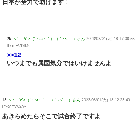
日本が全力で助けます！
25:
<丶｀∀´>（´・ω・｀）（｀ハ´ ）さん
2023/08/01(火) 18:17:00.55
ID:ruEVDIMs
>>12
いつまでも属国気分ではいけませんよ
13:
<丶｀∀´>（´・ω・｀）（｀ハ´ ）さん
2023/08/01(火) 18:12:23.49
ID:9JTYVe0Y
あきらめたらそこで試合終了ですよ