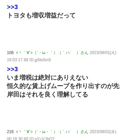
>>3
トヨタも増収増益だって
108:
<丶｀∀´>（´・ω・｀）（｀ハ´ ）さん
2023/08/01(火)
19:03:17.68 ID:jp5lo5m5
>>3
いま増税は絶対にありえない
恒久的な賃上げムーブを作り出すのが先
岸田はそれを良く理解してる
218:
<丶｀∀´>（´・ω・｀）（｀ハ´ ）さん
2023/08/02(水)
00:18:30.68 ID:nYcVJbQ2