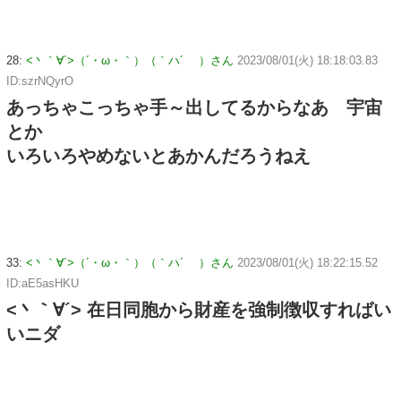
28:
<丶｀∀´>（´・ω・｀）（｀ハ´ ）さん
2023/08/01(火) 18:18:03.83
ID:szrNQyrO
あっちゃこっちゃ手～出してるからなあ 宇宙
とか
いろいろやめないとあかんだろうねえ
33:
<丶｀∀´>（´・ω・｀）（｀ハ´ ）さん
2023/08/01(火) 18:22:15.52
ID:aE5asHKU
<丶｀∀´> 在日同胞から財産を強制徴収すればい
いニダ