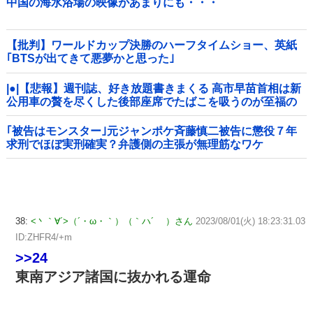
中国の海水浴場の映像があまりにも・・・
【批判】ワールドカップ決勝のハーフタイムショー、英紙
｢BTSが出てきて悪夢かと思った｣
|●|【悲報】週刊誌、好き放題書きまくる 高市早苗首相は新
公用車の贅を尽くした後部座席でたばこを吸うのが至福の
時間「どんどん延びる乗車時間」
｢被告はモンスター｣元ジャンポケ斉藤慎二被告に懲役７年
求刑でほぼ実刑確実？弁護側の主張が無理筋なワケ
38:
<丶｀∀´>（´・ω・｀）（｀ハ´ ）さん
2023/08/01(火) 18:23:31.03
ID:ZHFR4/+m
>>24
東南アジア諸国に抜かれる運命