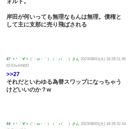
ォルト。
岸田が何いっても無理なもんは無理。債権と
して主に支那に売り飛ばされる
47:
<丶｀∀´>（´・ω・｀）（｀ハ´ ）さん
2023/08/01(火) 18:28:51.85
ID:EhvAiN0O
>>27
それだといわゆる為替スワップになっちゃう
けどいいのか？w
44:
<丶｀∀´>（´・ω・｀）（｀ハ´ ）さん
2023/08/01(火) 18:28:32.54