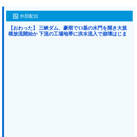
外部配信
【おわった】 三峡ダム、豪雨で13基の水門を開き大規
模放流開始か 下流の工場地帯に洪水流入で崩壊はじま
る