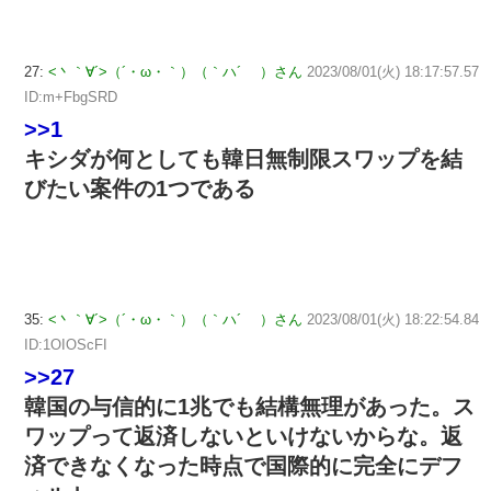
27:
<丶｀∀´>（´・ω・｀）（｀ハ´ ）さん
2023/08/01(火) 18:17:57.57
ID:m+FbgSRD
>>1
キシダが何としても韓日無制限スワップを結
びたい案件の1つである
35:
<丶｀∀´>（´・ω・｀）（｀ハ´ ）さん
2023/08/01(火) 18:22:54.84
ID:1OIOScFI
>>27
韓国の与信的に1兆でも結構無理があった。ス
ワップって返済しないといけないからな。返
済できなくなった時点で国際的に完全にデフ