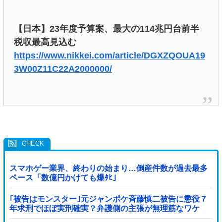
【日本】23年度予算案、最大の114兆円台前半
税収最高見込む
https://www.nikkei.com/article/DGXZQOUA19
3W00Z11C22A2000000/
スマホゲー業界、終わりの始まり…倒産件数が過去最多
ペース「数億円かけても爆ﾀﾋ」
｢被告はモンスター｣元ジャンポケ斉藤慎二被告に懲役７
年求刑でほぼ実刑確実？弁護側の主張が無理筋なワケ