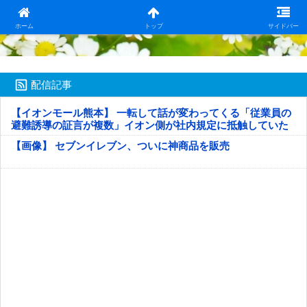
日本第一！ニュース録
ホーム
トップ
サイドバー
配信記事
【イオンモール熊本】 一転して話が変わってくる「従業員の
避難誘導の証言が複数」イオン側が社内規定に抵触していた
疑い
【画像】 セブンイレブン、ついに神商品を販売