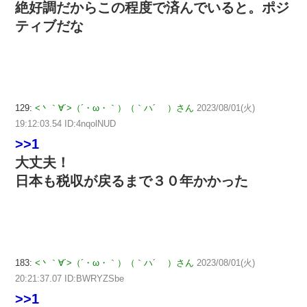
絶好調だからこの程度で済んでいると。ポジ
ティブだな
129:
<丶｀∀´>（´・ω・｀）（｀ハ´ ）さん
2023/08/01(火)
19:12:03.54 ID:4nqolNUD
>>1
大丈夫！
日本も税収が戻るまで３０年かかった
183:
<丶｀∀´>（´・ω・｀）（｀ハ´ ）さん
2023/08/01(火)
20:21:37.07 ID:BWRYZSbe
>>1