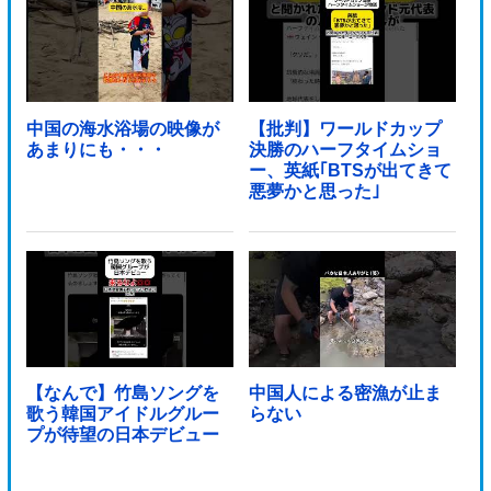
中国の海水浴場の映像が
【批判】ワールドカップ
あまりにも・・・
決勝のハーフタイムショ
ー、英紙｢BTSが出てきて
悪夢かと思った｣
【なんで】竹島ソングを
中国人による密漁が止ま
歌う韓国アイドルグルー
らない
プが待望の日本デビュー