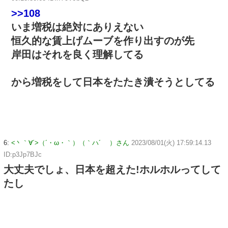
>>108
いま増税は絶対にありえない
恒久的な賃上げムーブを作り出すのが先
岸田はそれを良く理解してる
から増税をして日本をたたき潰そうとしてる
6:
<丶｀∀´>（´・ω・｀）（｀ハ´ ）さん
2023/08/01(火) 17:59:14.13
ID:p3Jp7BJc
大丈夫でしょ、日本を超えた!ホルホルってして
たし