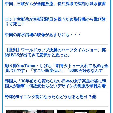
中国、三峡ダムが全開放流。長江流域で深刻な洪水被害
ロシア空挺兵が空挺部隊日を祝うため飛行機から飛び降
りて死亡！
中国の海水浴場の映像があまりにも・・・
【批判】ワールドカップ決勝のハーフタイムショー、英
紙｢BTSが出てきて悪夢かと思った｣
彫り師YouTuber・しげち「刺青タトゥー入れてる奴は全
員バカです」「すごい民度低い」「5000円好きなんす
よ、バカって」
韓国人「30年前から変わらない日本の女子高生の姿に韓
国人が衝撃！何故変わらないデザインの制服や革靴を着
用し続けるのか？」
野球が6イニング制になったらどうなると思う？他