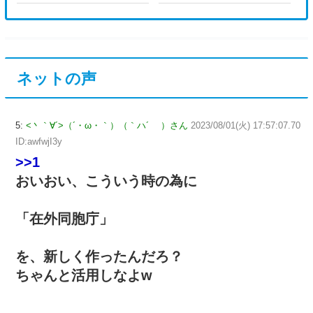
ネットの声
5:
<丶｀∀´>（´・ω・｀）（｀ハ´ ）さん
2023/08/01(火) 17:57:07.70
ID:awfwjI3y
>>1
おいおい、こういう時の為に
「在外同胞庁」
を、新しく作ったんだろ？
ちゃんと活用しなよw