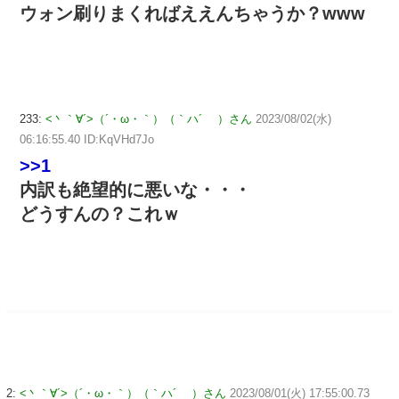
ウォン刷りまくればええんちゃうか？ᴡᴡᴡ
233:
<丶｀∀´>（´・ω・｀）（｀ハ´ ）さん
2023/08/02(水)
06:16:55.40 ID:KqVHd7Jo
>>1
内訳も絶望的に悪いな・・・
どうすんの？これｗ
2:
<丶｀∀´>（´・ω・｀）（｀ハ´ ）さん
2023/08/01(火) 17:55:00.73