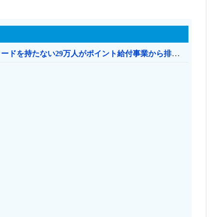
共産党「これは酷い…京都市でマイナンバーカードを持たない29万人がポイント給付事業から排除された」