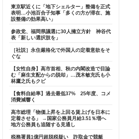
東京駅近くに「地下シェルター」整備を正式
表明…小池百合子知事「多くの方が滞在、施
設整備の効果高い」
参政党、福岡県議選に30人擁立方針 神谷代
表「新しい選択肢を」
［社説］永住厳格化で外国人の定着意欲をそ
ぐな
【女性自身】高市首相、秋の内閣改造で目論
む「麻生支配からの脱却」…茂木敏充氏も小
林鷹之氏もクビ
【食料自給率】過去最低37% 25年度、コメ
消費減響く
高市総理「物価上昇を上回る賃上げを日本に
定着させる」 →国家公務員月給3.51％増へ
地方公務員も追随する見通し
税務署員1億円超脱税疑い 詐取金で競艇