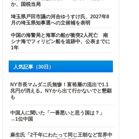
か、国税当局
埼玉県戸田市議の河合ゆうすけ氏、2027年8
月の埼玉県知事選への立候補を表明
中国の海警局と海軍の船が衝突2人死亡 南
シナ海でフィリピン船を追跡中、公表までに
1年
人気記事（30日）
NY市長マムダニ氏無惨！富裕層の流出で1.1
兆円が消える。NYから出て行かないでと懇願
も
中国人に聞いた「一番悪いと思う国は？」
→1位中国
麻生氏「2千年にわたって同じ王朝など世界中
核！」