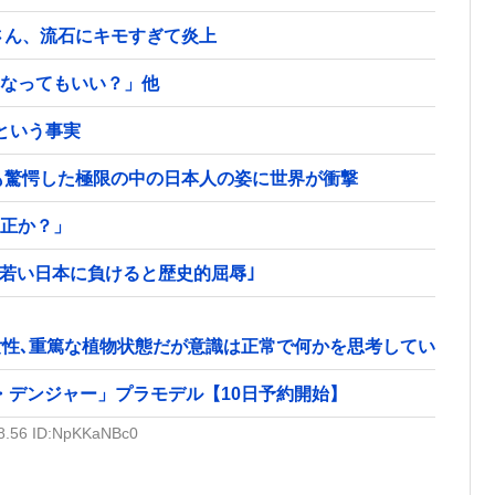
さん、流石にキモすぎて炎上
うなってもいい？」他
という事実
も驚愕した極限の中の日本人の姿に世界が衝撃
正か？」
歳若い日本に負けると歴史的屈辱｣
女性､重篤な植物状態だが意識は正常で何かを思考していると判
ー・デンジャー」プラモデル【10日予約開始】
38.56 ID:NpKKaNBc0