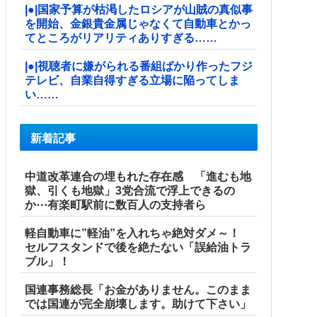
|●|国家予算が枯渇したロシアが山賊の真似事
を開始、金銀貴金属じゃなくて自動車とかっ
てところがリアリティありすぎる……
|●|視聴者に嫌がられる番組ばかり作ったフジ
テレビ、自業自得すぎる立場に陥ってしま
い……
新着記事
中道改革連合の埋もれた存在感 「進むも地
獄、引くも地獄」3党合流で浮上できるの
か⋯有楽町駅前に数百人の支持者ら
軽自動車に”軽油”を入れちゃ絶対ダメ～！
セルフスタンドで後を絶たない「誤給油トラ
ブル」！
国連事務総長「お金がありません。このまま
では国連が完全崩壊します。助けて下さい」