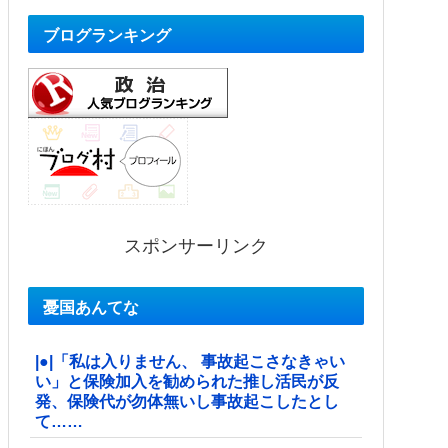
ブログランキング
スポンサーリンク
憂国あんてな
|●|「私は入りません、 事故起こさなきゃい
い」と保険加入を勧められた推し活民が反
発、保険代が勿体無いし事故起こしたとし
て……