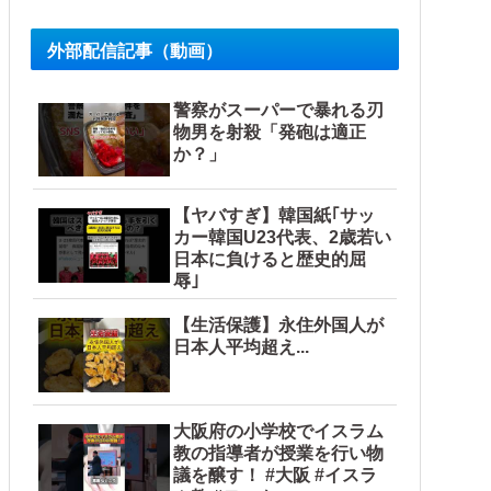
外部配信記事（動画）
警察がスーパーで暴れる刃
物男を射殺「発砲は適正
か？」
【ヤバすぎ】韓国紙｢サッ
カー韓国U23代表、2歳若い
日本に負けると歴史的屈
辱｣
【生活保護】永住外国人が
日本人平均超え...
大阪府の小学校でイスラム
教の指導者が授業を行い物
議を醸す！ #大阪 #イスラ