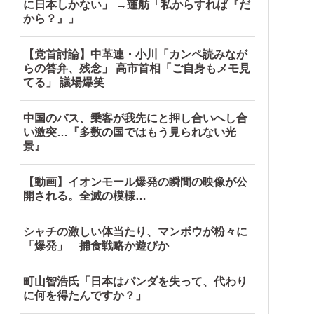
に日本しかない」 →蓮舫「私からすれば『だ
から？』」
【党首討論】中革連・小川「カンペ読みなが
らの答弁、残念」 高市首相「ご自身もメモ見
てる」 議場爆笑
中国のバス、乗客が我先にと押し合いへし合
い激突…『多数の国ではもう見られない光
景』
【動画】イオンモール爆発の瞬間の映像が公
開される。全滅の模様…
明
シャチの激しい体当たり、マンボウが粉々に
「爆発」 捕食戦略か遊びか
町山智浩氏「日本はパンダを失って、代わり
に何を得たんですか？」