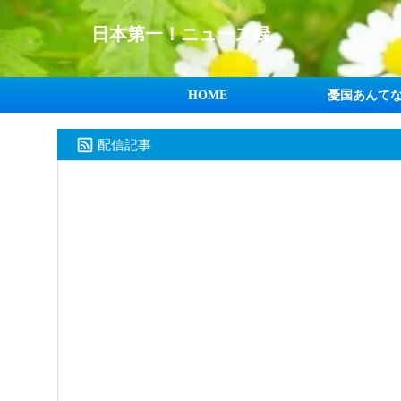
日本第一！ニュース録
HOME
憂国あんて
配信記事