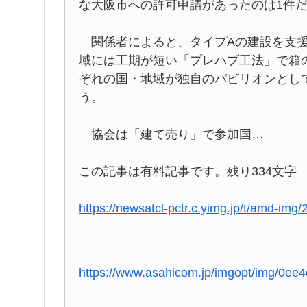
な大阪市への許可申請があったのは1件
関係者によると、タイプAの建設を支援
域には工期が短い「プレハブ工法」で箱
ぞれの国・地域が独自のパビリオンとし
う。
協会は「建て売り」で参加国…
この記事は有料記事です。残り334文字
https://newsatcl-pctr.c.yimg.jp/t/amd-im
https://www.asahicom.jp/imgopt/img/0e