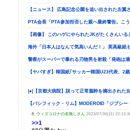
【ニュース】 広島記念公園を追い出された左翼
PTA会長「PTA参加拒否した親へ最終警告。こ
【画像】 このハゲにやられたJKがたくさんいる
海外「日本人はなんて気高いんだ！」 英高級紙
警察がスーパーで暴れる刃物男を射殺「発砲は適
【ヤバすぎ】韓国紙｢サッカー韓国U23代表、2
|●|【京都大病院】誤って正常脳幹を摘出された
【パシフィック・リム】MODEROID「ジプシ
8:
ウィズコロナの名無しさん
2023/07/30(日) 22:13:
>>1