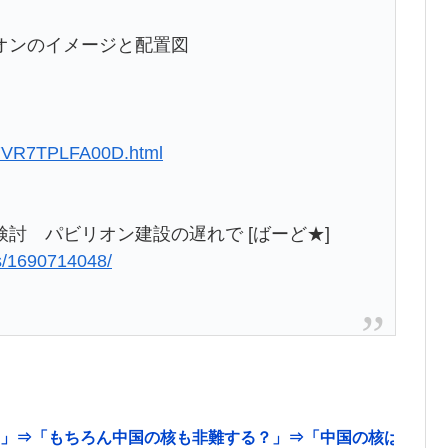
オンのイメージと配置図
527VR7TPLFA00D.html
討 パビリオン建設の遅れで [ばーど★]
us/1690714048/
」⇒「もちろん中国の核も非難する？」⇒「中国の核は綺麗な