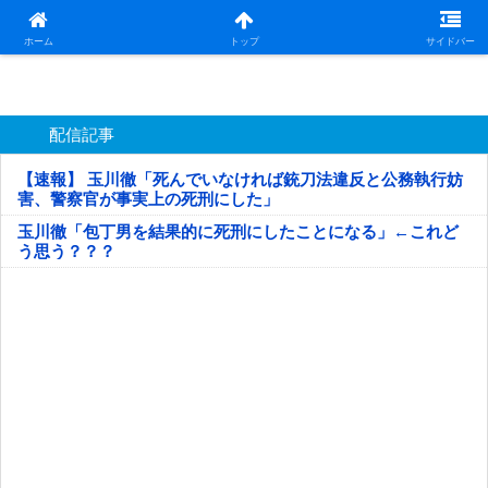
日本第一！ニュース録
ホーム
トップ
サイドバー
配信記事
【速報】 玉川徹「死んでいなければ銃刀法違反と公務執行妨
害、警察官が事実上の死刑にした」
玉川徹「包丁男を結果的に死刑にしたことになる」←これど
う思う？？？