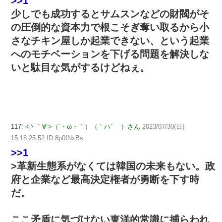
>>1
少しでも成功するとサムスンなどの財閥がそ
の圧倒的な資本力で根こそぎ奪い取るから小
さなチキン屋しか起業できない、という起業
へのモチベーションを下げる問題を解決しな
いと駄目な気がするけどねぇ。
117:
<丶｀∀´>（´・ω・｀）（｀ハ´ ）さん
2023/07/30(日)
15:18:25.52 ID:8p0INxBs
>>1
>革新生態系がなくては韓国の未来もない。政
府と企業など最高決定権者が勇断を下す時
だ。
ここ矛盾に気づけない東洋的常識に捕らわれ