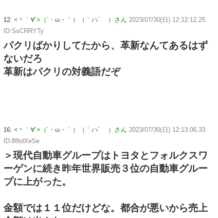
12:
<丶｀∀´>（´・ω・｀）（｀ハ´ ）さん
2023/07/30(日) 12:12:12.25
ID:SsCRRYTy
パクリばかりしてたから、革新なんてあるはず
ないだろ
革新はパクリの対義語だぞ
16:
<丶｀∀´>（´・ω・｀）（｀ハ´ ）さん
2023/07/30(日) 12:13:06.33
ID:88tdXeSe
＞現代自動車グループはトヨタとフォルクスワ
ーゲンに続き昨年世界販売３位の自動車グルー
プに上がった。
金額では１１位だけどな。都合が悪いから売上