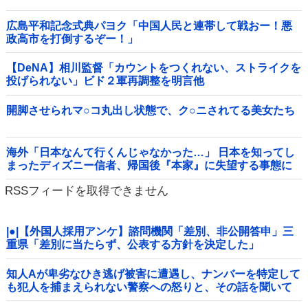
広島平和記念式典パヨク「中国人民と連帯して戦おー！悪
政高市を打倒するぞー！」
【DeNA】相川監督「カウントをつくれない、ストライクを
投げられない」ビド２軍再調整を明言他
開脚させられマ○コ丸出し状態で、ク○ニされてる美女たち
海外「日本なんて行くんじゃなかった…」 日本を知ってし
まったディズニー信者、帰国後『本家』に失望する事態に
RSSフィードを取得できません
|●|【外国人採用アンケ】諮問機関「差別、非公開答申」三
重県「差別に当たらず、公表する方針を決定した」
知人Aが卑劣なひき逃げ被害に遭遇し、ナンバーを特定して
も犯人を捕まえられない警察への怒りと、その話を聞いて
「逃げた方が得じゃん」と言い放ったBの神経がわからん