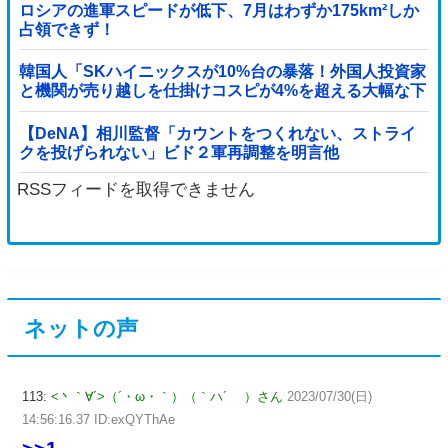
ロシアの進軍スピードが低下、7月はわずか175km²しか
占領できず！
韓国人「SKハイニックスが10%台の暴落！外国人投資家
と機関が売り越しを仕掛けコスピが4%を超える大幅な下
落‥」
【DeNA】相川監督「カウントをつくれない、ストライ
クを投げられない」ビド２軍再調整を明言他
RSSフィードを取得できません
ネットの声
113:
<丶｀∀´>（´・ω・｀）（｀ハ´ ）さん
2023/07/30(日)
14:56:16.37 ID:exQYThAe