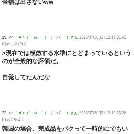
金額は出さないww
19:
<丶｀∀´>（´・ω・｀）（｀ハ´ ）さん
2023/07/30(日) 12:17:01.92
ID:muUhpPuC
>現在では模倣する水準にとどまっているという
のが全般的な評価だ。
自覚してたんだな
22:
<丶｀∀´>（´・ω・｀）（｀ハ´ ）さん
2023/07/30(日) 12:19:25.38
ID:a/GBy4tU
韓国の場合、完成品をパクって一時的にでもい