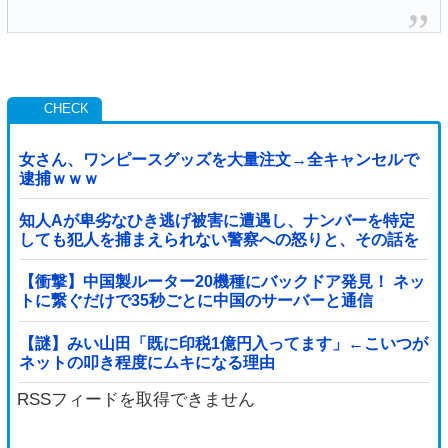
女さん、ワンピースグッズを大量注文→全キャンセルで
逮捕ｗｗｗ
知人Aが卑劣なひき逃げ被害に遭遇し、ナンバーを特定
しても犯人を捕まえられない警察への怒りと、その話を
聞いて「逃げた方が得じゃん」と言い放ったBの神経が
わからん
【衝撃】中国製ルーター20機種にバックドア発見！ ネッ
トに繋ぐだけで35秒ごとに中国のサーバーと通信
【謎】みい山田「既に印税1億円入ってます」←こいつが
ネットの叩き程度にムキになる理由
RSSフィードを取得できません