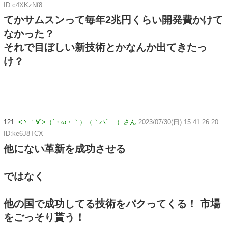
ID:c4XKzNf8
てかサムスンって毎年2兆円くらい開発費かけて
なかった？
それで目ぼしい新技術とかなんか出てきたっ
け？
121:
<丶｀∀´>（´・ω・｀）（｀ハ´ ）さん
2023/07/30(日) 15:41:26.20
ID:ke6J8TCX
他にない革新を成功させる
ではなく
他の国で成功してる技術をパクってくる！ 市場
をごっそり貰う！