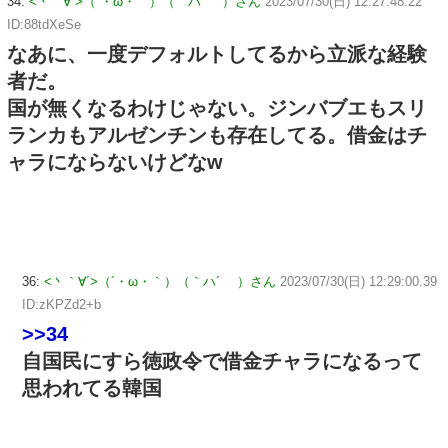
34:
<丶｀∀´>（´・ω・｀）（｀ハ´ ）さん
2023/07/30(日) 12:27:48.22
ID:88tdXeSe
なあに、一度デフォルトしてるから立派な経験
者だ。
国が無くなるわけじゃない。ジンバブエもスリ
ランカもアルゼンチンも存在してる。借金はチ
ャラにならないけどなw
36:
<丶｀∀´>（´・ω・｀）（｀ハ´ ）さん
2023/07/30(日) 12:29:00.39
ID:zKPZd2+b
>>34
自国民にすら徳政令で借金チャラになるって
思われてる韓国