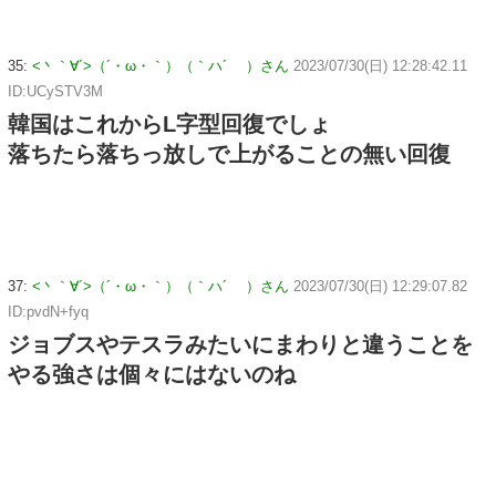
35:
<丶｀∀´>（´・ω・｀）（｀ハ´ ）さん
2023/07/30(日) 12:28:42.11
ID:UCySTV3M
韓国はこれからL字型回復でしょ
落ちたら落ちっ放しで上がることの無い回復
37:
<丶｀∀´>（´・ω・｀）（｀ハ´ ）さん
2023/07/30(日) 12:29:07.82
ID:pvdN+fyq
ジョブスやテスラみたいにまわりと違うことを
やる強さは個々にはないのね