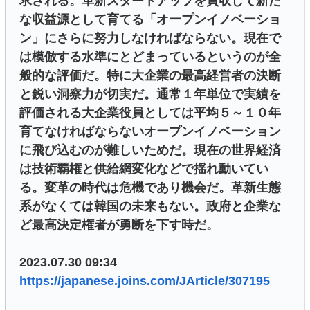
求される。革新スタートアップを買収して新た
な収益源として育てる「オープンイノベーショ
ン」にさらに努力しなければならない。現在で
は模倣する水準にとどまっているというのが全
般的な評価だ。特に大企業の最高経営者の決断
と鋭い洞察力が切実だ。通常１年単位で実績を
評価される大企業役員としては平均５～１０年
育てなければならないオープンイノベーション
に飛び込むのが難しいためだ。現在の世界経済
は技術覇権と供給網変化などで揺れ動いてい
る。変革の時代は危機であり機会だ。革新生態
系がなくては韓国の未来もない。政府と企業な
ど最高決定権者が勇断を下す時だ。
2023.07.30 09:34
https://japanese.joins.com/JArticle/307195