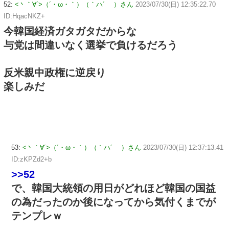
52:
<丶｀∀´>（´・ω・｀）（｀ハ´ ）さん
2023/07/30(日) 12:35:22.70
ID:HqacNKZ+
今韓国経済ガタガタだからな
与党は間違いなく選挙で負けるだろう
反米親中政権に逆戻り
楽しみだ
53:
<丶｀∀´>（´・ω・｀）（｀ハ´ ）さん
2023/07/30(日) 12:37:13.41
ID:zKPZd2+b
>>52
で、韓国大統領の用日がどれほど韓国の国益
の為だったのか後になってから気付くまでが
テンプレｗ