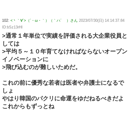
102:
<丶｀∀´>（´・ω・｀）（｀ハ´ ）さん
2023/07/30(日) 14:14:37.84
ID:bSz13rHI
>通常１年単位で実績を評価される大企業役員と
しては
>平均５～１０年育てなければならないオープン
イノベーションに
>飛び込むのが難しいためだ。
これの前に優秀な若者は医者や弁護士になるで
しょ
やはり韓国のパクリに命運をゆだねるべきだよ
これからもずっとね