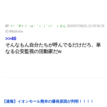
47:
<丶｀∀´>（´・ω・｀）（｀ハ´ ）さん
2023/07/30(日) 12:33:56.35
ID:88tdXeSe
>>40
そんなもん自分たちが呼んでるだけだろ、単
なる公安監視の活動家だw
【速報】イオンモール熊本の爆発原因が判明！！！！