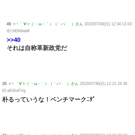
49:
<丶｀∀´>（´・ω・｀）（｀ハ´ ）さん
2023/07/30(日) 12:34:13.63
ID:/hDIWwbK
>>40
それは自称革新政党だ
28:
<丶｀∀´>（´・ω・｀）（｀ハ´ ）さん
2023/07/30(日) 12:21:24.38
ID:alOAoFVg
朴るっていうな！ベンチマークﾆﾀﾞ