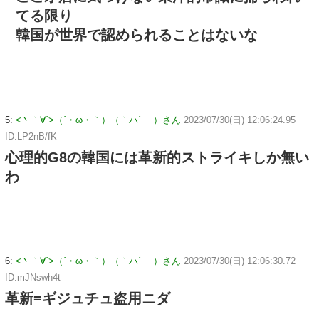
てる限り
韓国が世界で認められることはないな
5:
<丶｀∀´>（´・ω・｀）（｀ハ´ ）さん
2023/07/30(日) 12:06:24.95
ID:LP2nB/fK
心理的G8の韓国には革新的ストライキしか無い
わ
6:
<丶｀∀´>（´・ω・｀）（｀ハ´ ）さん
2023/07/30(日) 12:06:30.72
ID:mJNswh4t
革新=ギジュチュ盗用ニダ