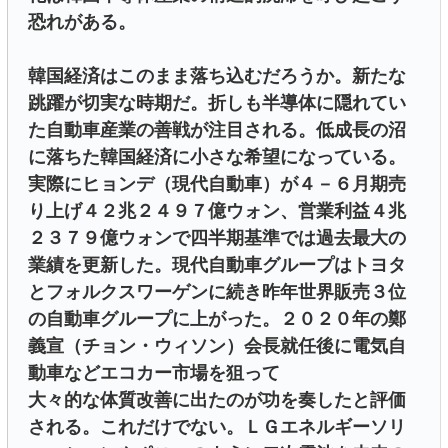
恐れがある。
韓国経済はこのまま落ち込むだろうか。新たな
跳躍が切実な時期だ。折しも半導体に隠れてい
た自動車産業の善戦が注目される。低成長の沼
に落ちた韓国経済に小さな希望になっている。
実際にヒョンデ（現代自動車）が４－６月期売
り上げ４２兆２４９７億ウォン、営業利益４兆
２３７９億ウォンで四半期基準では過去最大の
業績を更新した。現代自動車グループはトヨタ
とフォルクスワーゲンに続き昨年世界販売３位
の自動車グループに上がった。２０２０年の鄭
義宣（チョン・ウィソン）会長就任後に電気自
動車などエコカー市場を狙って
大々的な体質改善に出たのが功を奏したと評価
される。これだけでない。ＬＧエネルギーソリ