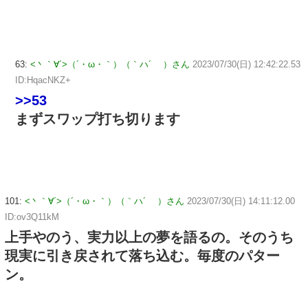
63:
<丶｀∀´>（´・ω・｀）（｀ハ´ ）さん
2023/07/30(日) 12:42:22.53
ID:HqacNKZ+
>>53
まずスワップ打ち切ります
101:
<丶｀∀´>（´・ω・｀）（｀ハ´ ）さん
2023/07/30(日) 14:11:12.00
ID:ov3Q11kM
上手やのう、実力以上の夢を語るの。そのうち
現実に引き戻されて落ち込む。毎度のパター
ン。