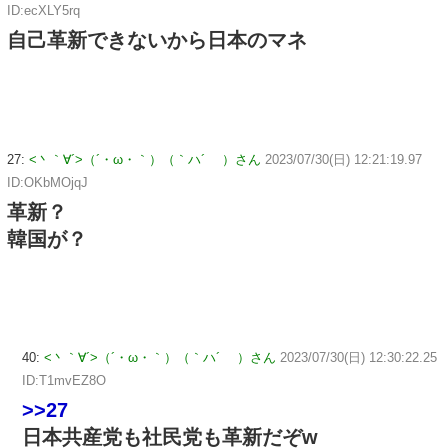
ID:ecXLY5rq
自己革新できないから日本のマネ
27:
<丶｀∀´>（´・ω・｀）（｀ハ´ ）さん
2023/07/30(日) 12:21:19.97
ID:OKbMOjqJ
革新？
韓国が？
40:
<丶｀∀´>（´・ω・｀）（｀ハ´ ）さん
2023/07/30(日) 12:30:22.25
ID:T1mvEZ8O
>>27
日本共産党も社民党も革新だぞw