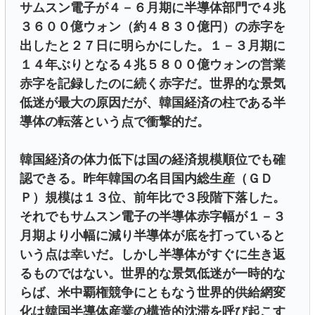
サムスン電子が４－６月期に半導体部門で４兆
３６００億ウォン（約４８３０億円）の赤字を
出したと２７日に明らかにした。１－３月期に
１４年ぶりとなる４兆５８００億ウォンの営業
赤字を記録したのに続く赤字だ。世界的な景気
低迷が最大の原因だが、韓国経済の柱である半
導体の転落という点で衝撃的だ。
韓国経済の体力低下は国の経済規模順位でも確
認できる。昨年韓国の名目国内総生産（ＧＤ
Ｐ）規模は１３位、前年比で３段階下落した。
それでもサムスン電子の半導体赤字幅が１－３
月期より小幅に減り半導体が底を打っていると
いう点は幸いだ。しかし半導体がすぐに生き返
るものではない。世界的な景気低迷が一時的な
らば、米中覇権競争にともなう世界的供給網変
化は韓国半導体産業の構造的沈滞を呼び起こす