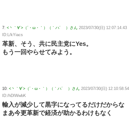
7:
<丶｀∀´>（´・ω・｀）（｀ハ´ ）さん
2023/07/30(日) 12:07:14.43
ID:L/kYiacs
革新、そう、共に民主党にYes。
もう一回やらせてみよう。
10:
<丶｀∀´>（´・ω・｀）（｀ハ´ ）さん
2023/07/30(日) 12:10:58.54
ID:/hDIWwbK
輸入が減少して黒字になってるだけだからな
まあ今更革新で経済が助かるわけもなく