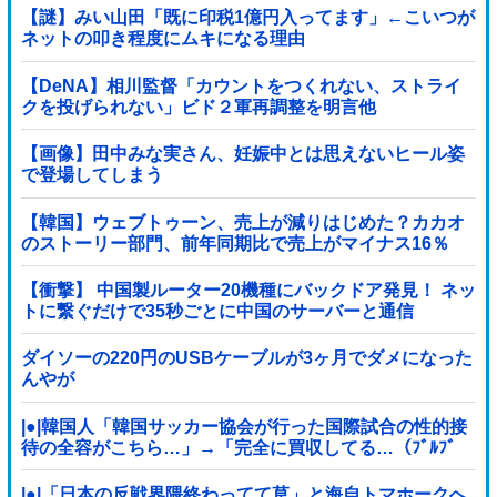
【謎】みい山田「既に印税1億円入ってます」←こいつが
ネットの叩き程度にムキになる理由
【DeNA】相川監督「カウントをつくれない、ストライ
クを投げられない」ビド２軍再調整を明言他
【画像】田中みな実さん、妊娠中とは思えないヒール姿
で登場してしまう
【韓国】ウェブトゥーン、売上が減りはじめた？カカオ
のストーリー部門、前年同期比で売上がマイナス16％
【衝撃】 中国製ルーター20機種にバックドア発見！ ネッ
トに繋ぐだけで35秒ごとに中国のサーバーと通信
ダイソーの220円のUSBケーブルが3ヶ月でダメになった
んやが
|●|韓国人「韓国サッカー協会が行った国際試合の性的接
待の全容がこちら…」→「完全に買収してる…（ﾌﾞﾙﾌﾞ
ﾙ」＝韓国の反応
|●|「日本の反戦界隈終わってて草」と海自トマホークへ