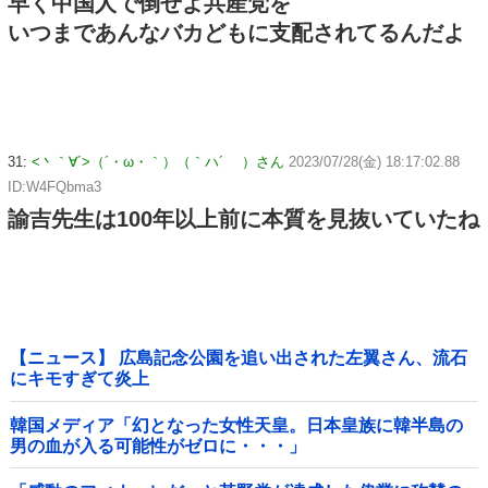
早く中国人で倒せよ共産党を
いつまであんなバカどもに支配されてるんだよ
31:
<丶｀∀´>（´・ω・｀）（｀ハ´ ）さん
2023/07/28(金) 18:17:02.88
ID:W4FQbma3
諭吉先生は100年以上前に本質を見抜いていたね
【ニュース】 広島記念公園を追い出された左翼さん、流石
にキモすぎて炎上
韓国メディア「幻となった女性天皇。日本皇族に韓半島の
男の血が入る可能性がゼロに・・・」