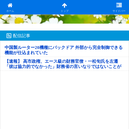
日本第一！ニュース録
ホーム
トップ
サイドバー
配信記事
中国製ルーター20機種にバックドア 外部から完全制御できる
機能が仕込まれていた
【速報】 高市政権、エース級の財務官僚・一松旬氏を左遷
「彼は協力的でなかった」財務省の言いなりではないことが
判明