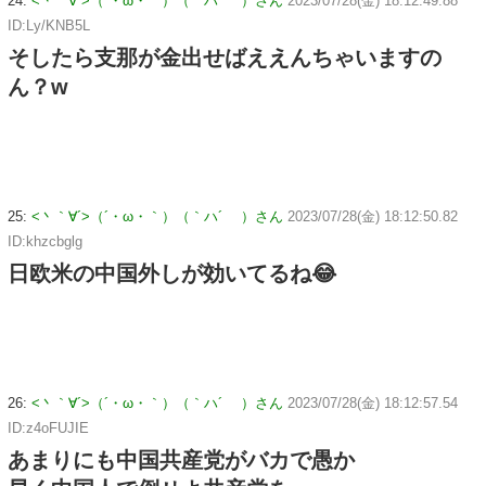
24:
<丶｀∀´>（´・ω・｀）（｀ハ´ ）さん
2023/07/28(金) 18:12:49.88
ID:Ly/KNB5L
そしたら支那が金出せばええんちゃいますの
ん？w
25:
<丶｀∀´>（´・ω・｀）（｀ハ´ ）さん
2023/07/28(金) 18:12:50.82
ID:khzcbglg
日欧米の中国外しが効いてるね😂
26:
<丶｀∀´>（´・ω・｀）（｀ハ´ ）さん
2023/07/28(金) 18:12:57.54
ID:z4oFUJIE
あまりにも中国共産党がバカで愚か