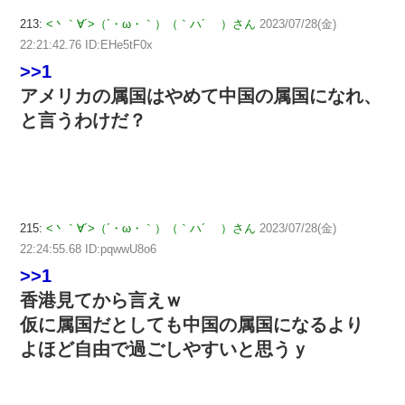
213:
<丶｀∀´>（´・ω・｀）（｀ハ´ ）さん
2023/07/28(金)
22:21:42.76 ID:EHe5tF0x
>>1
アメリカの属国はやめて中国の属国になれ、
と言うわけだ？
215:
<丶｀∀´>（´・ω・｀）（｀ハ´ ）さん
2023/07/28(金)
22:24:55.68 ID:pqwwU8o6
>>1
香港見てから言えｗ
仮に属国だとしても中国の属国になるより
よほど自由で過ごしやすいと思うｙ