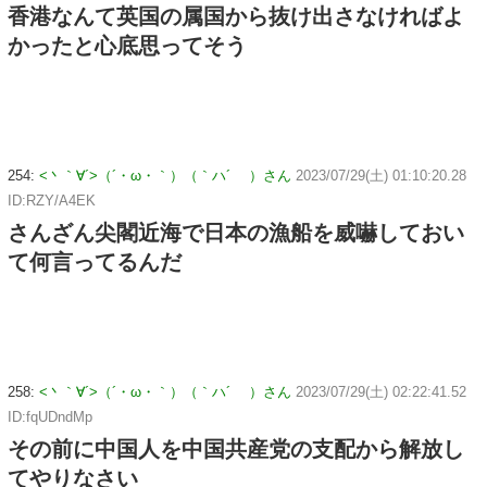
香港なんて英国の属国から抜け出さなければよ
かったと心底思ってそう
254:
<丶｀∀´>（´・ω・｀）（｀ハ´ ）さん
2023/07/29(土) 01:10:20.28
ID:RZY/A4EK
さんざん尖閣近海で日本の漁船を威嚇しておい
て何言ってるんだ
258:
<丶｀∀´>（´・ω・｀）（｀ハ´ ）さん
2023/07/29(土) 02:22:41.52
ID:fqUDndMp
その前に中国人を中国共産党の支配から解放し
てやりなさい