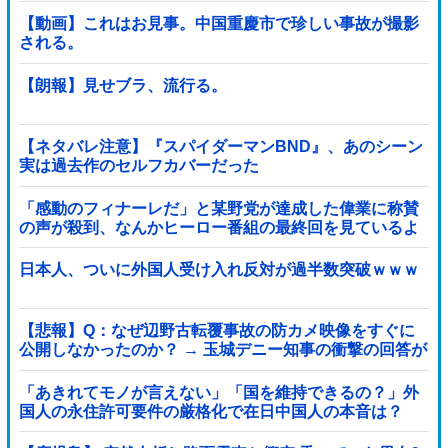
【動画】これはお見事。中国重慶市で珍しい事故が撮影
される。
【朗報】見せブラ、流行る。
【ネタバレ注意】『スパイダーマンBND』、あのシーン
実は過去作のセルフカバーだった
「感動のフィナーレだ」と某野党が達成した偉業に称賛
の声が殺到、なんかヒーロー番組の最終回を見ているよ
うな気分に……他
日本人、ついに外国人受け入れ反対が過半数突破ｗｗｗ
【悲報】Q：なぜ辺野古転覆事故の防カメ映像をすぐに
公開しなかったのか？ → 玉城デニー知事の衝撃の回答が
コチラ → ｗｗｗｗｗｗｗｗｗｗｗｗｗｗｗ
「あきれてモノが言えない」「国を維持できるの？」外
国人の永住許可要件の厳格化で在日中国人の本音は？