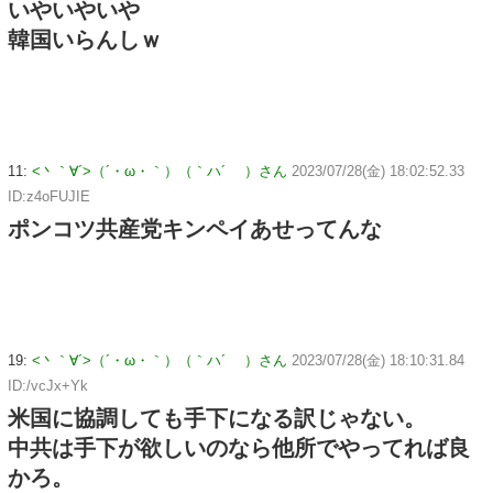
いやいやいや
韓国いらんしｗ
11:
<丶｀∀´>（´・ω・｀）（｀ハ´ ）さん
2023/07/28(金) 18:02:52.33
ID:z4oFUJIE
ポンコツ共産党キンペイあせってんな
19:
<丶｀∀´>（´・ω・｀）（｀ハ´ ）さん
2023/07/28(金) 18:10:31.84
ID:/vcJx+Yk
米国に協調しても手下になる訳じゃない。
中共は手下が欲しいのなら他所でやってれば良
かろ。