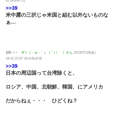
ID:2k0HfcTQ
>>39
米中露の三択じゃ米国と組む以外ないものな
ぁ…
105:
<丶｀∀´>（´・ω・｀）（｀ハ´ ）さん
2023/07/28(金)
19:31:23.87 ID:Kr8ruFrB
>>39
日本の周辺国って台湾除くと、
ロシア、中国、北朝鮮、韓国、にアメリカ
だからねぇ・・・ ひどくね？