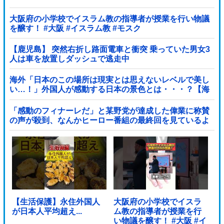
大阪府の小学校でイスラム教の指導者が授業を行い物議
を醸す！ #大阪 #イスラム教 #モスク
【鹿児島】 突然右折し路面電車と衝突 乗っていた男女3
人は車を放置しダッシュで逃走中
海外「日本のこの場所は現実とは思えないレベルで美し
い…！」外国人が感動する日本の景色とは・・・？【海
外の反応】
「感動のフィナーレだ」と某野党が達成した偉業に称賛
の声が殺到、なんかヒーロー番組の最終回を見ているよ
うな気分に……他
【生活保護】永住外国人
大阪府の小学校でイスラ
が日本人平均超え...
ム教の指導者が授業を行
い物議を醸す！ #大阪 #イ