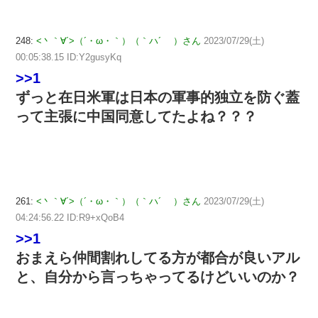
248:
<丶｀∀´>（´・ω・｀）（｀ハ´ ）さん
2023/07/29(土)
00:05:38.15 ID:Y2gusyKq
>>1
ずっと在日米軍は日本の軍事的独立を防ぐ蓋
って主張に中国同意してたよね？？？
261:
<丶｀∀´>（´・ω・｀）（｀ハ´ ）さん
2023/07/29(土)
04:24:56.22 ID:R9+xQoB4
>>1
おまえら仲間割れしてる方が都合が良いアル
と、自分から言っちゃってるけどいいのか？