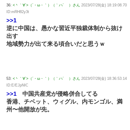
36:
<丶｀∀´>（´・ω・｀）（｀ハ´ ）さん
2023/07/28(金) 18:19:08.70
ID:mRH82y3t
>>1
逆に中国は、愚かな習近平独裁体制から抜け
出す
地域勢力が出て来る頃合いだと思うｗ
53:
<丶｀∀´>（´・ω・｀）（｀ハ´ ）さん
2023/07/28(金) 18:36:53.14
ID:E/EJpNIC
>>1
中国共産党が侵略併合してる
香港、チベット、ウィグル、内モンゴル、満
州〜他開放が先。