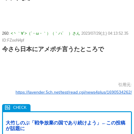
260:
<丶｀∀´>（´・ω・｀）（｀ハ´ ）さん
2023/07/29(土) 04:13:52.35
ID:FZooN4pf
今さら日本にアメポチ言うたところで
引用元:
https://lavender.5ch.net/test/read.cgi/news4plus/1690534262/
大竹しのぶ「戦争放棄の国であり続けよう」←この投稿
が話題に