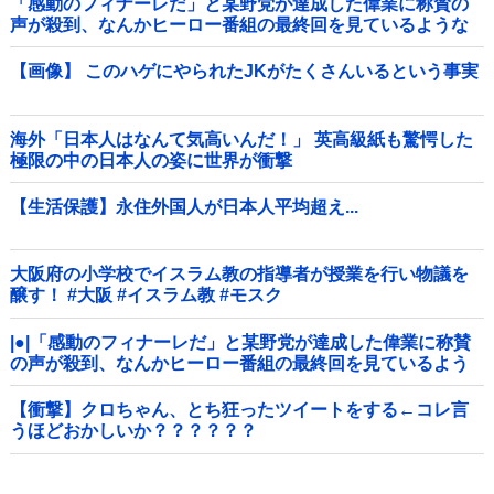
「感動のフィナーレだ」と某野党が達成した偉業に称賛の
声が殺到、なんかヒーロー番組の最終回を見ているような
気分に……他
【画像】 このハゲにやられたJKがたくさんいるという事実
海外「日本人はなんて気高いんだ！」 英高級紙も驚愕した
極限の中の日本人の姿に世界が衝撃
【生活保護】永住外国人が日本人平均超え...
大阪府の小学校でイスラム教の指導者が授業を行い物議を
醸す！ #大阪 #イスラム教 #モスク
|●|「感動のフィナーレだ」と某野党が達成した偉業に称賛
の声が殺到、なんかヒーロー番組の最終回を見ているよう
な気分に……
【衝撃】クロちゃん、とち狂ったツイートをする←コレ言
うほどおかしいか？？？？？？