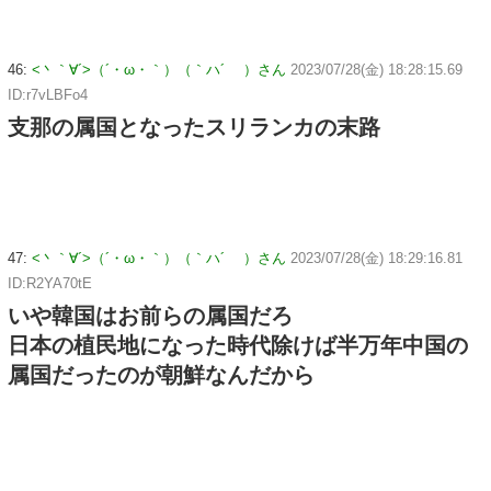
46:
<丶｀∀´>（´・ω・｀）（｀ハ´ ）さん
2023/07/28(金) 18:28:15.69
ID:r7vLBFo4
支那の属国となったスリランカの末路
47:
<丶｀∀´>（´・ω・｀）（｀ハ´ ）さん
2023/07/28(金) 18:29:16.81
ID:R2YA70tE
いや韓国はお前らの属国だろ
日本の植民地になった時代除けば半万年中国の
属国だったのが朝鮮なんだから