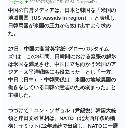
1:
ばーど ★
2023/07/28(金) 17:51:02.64 ID:xqgtwnDg
中国の官営メディアは、日本と韓国を「米国の
地域属国（US vassals in region）」と表現し、
日韓両国が米国の圧力から抜け出すよう求め
た。
27日、中国の官営英字紙“グローバルタイム
ズ”は「この3年間、日韓間における緊張の解氷
は米国を満足させ、中国に立ち向かう米国のア
ジア・太平洋戦略にも役立った」とし「一方、
中日（日中）・中韓関係は、米国の地域属国の
働きをしている日韓の意志のため弱まった」と
主張した。
つづけて「ユン・ソギョル（尹錫悦）韓国大統
領と岸田文雄首相は、NATO（北大西洋条約機
構）サミットに2年連続で出席し、NATOに一層