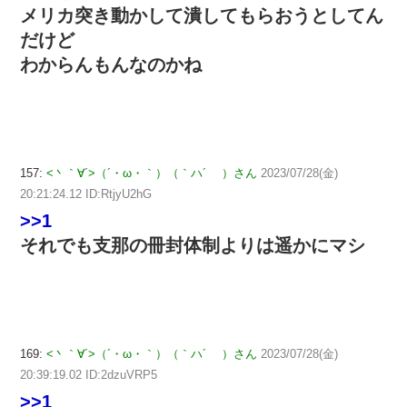
メリカ突き動かして潰してもらおうとしてん
だけど
わからんもんなのかね
157:
<丶｀∀´>（´・ω・｀）（｀ハ´ ）さん
2023/07/28(金)
20:21:24.12 ID:RtjyU2hG
>>1
それでも支那の冊封体制よりは遥かにマシ
169:
<丶｀∀´>（´・ω・｀）（｀ハ´ ）さん
2023/07/28(金)
20:39:19.02 ID:2dzuVRP5
>>1