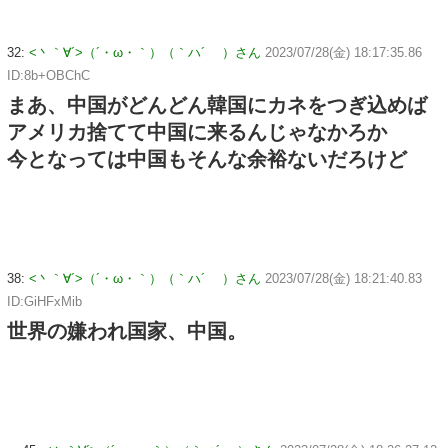
32:
<丶｀∀´>（´・ω・｀）（｀ハ´ ）さん
2023/07/28(金) 18:17:35.86
ID:8b+OBChC
まあ、中国がどんどん韓国にカネをつぎ込めば
アメリカ捨てて中国に来るんじゃなかろか
今となっては中国もそんな余裕ないだろけど
38:
<丶｀∀´>（´・ω・｀）（｀ハ´ ）さん
2023/07/28(金) 18:21:40.83
ID:GiHFxMib
世界の嫌われ国家、中国。