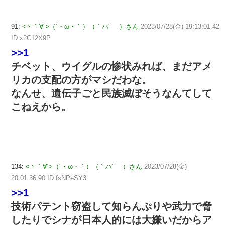
91:
<丶｀∀´>（´・ω・｀）（｀ハ´ ）さん
2023/07/28(金) 19:13:01.42
ID:x2C12X9P
>>1
チベット、ウイグルの惨状みれば、まだアメ
リカの支配の方がマシだわな。
なんせ、遺伝子ごと民族滅ぼそうなんてして
こねえから。
134:
<丶｀∀´>（´・ω・｀）（｀ハ´ ）さん
2023/07/28(金)
20:01:36.90 ID:fsNPeSY3
>>1
技術パテント窃盗して知らんぷりや武力で脅
したりでシナが日本人的には大嫌いだからア