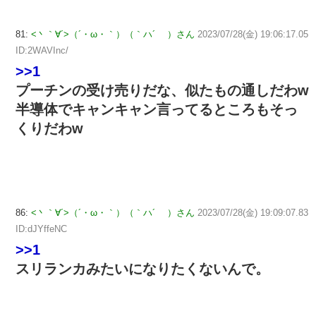
81:
<丶｀∀´>（´・ω・｀）（｀ハ´ ）さん
2023/07/28(金) 19:06:17.05
ID:2WAVInc/
>>1
プーチンの受け売りだな、似たもの通しだわw
半導体でキャンキャン言ってるところもそっ
くりだわw
86:
<丶｀∀´>（´・ω・｀）（｀ハ´ ）さん
2023/07/28(金) 19:09:07.83
ID:dJYffeNC
>>1
スリランカみたいになりたくないんで。