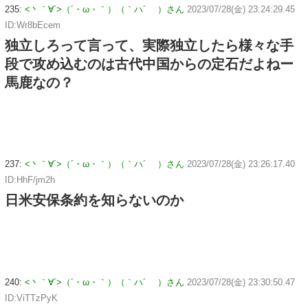
235:
<丶｀∀´>（´・ω・｀）（｀ハ´ ）さん
2023/07/28(金) 23:24:29.45
ID:Wr8bEcem
独立しろって言って、実際独立したら様々な手
段で攻め込むのは古代中国からの定石だよねー
馬鹿なの？
237:
<丶｀∀´>（´・ω・｀）（｀ハ´ ）さん
2023/07/28(金) 23:26:17.40
ID:HhF/jm2h
日米安保条約を知らないのか
240:
<丶｀∀´>（´・ω・｀）（｀ハ´ ）さん
2023/07/28(金) 23:30:50.47
ID:ViTTzPyK