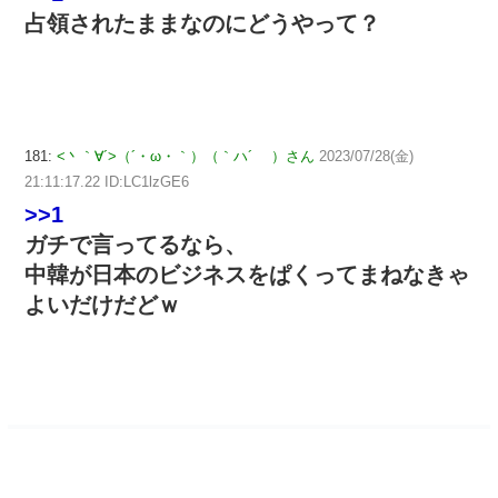
占領されたままなのにどうやって？
181:
<丶｀∀´>（´・ω・｀）（｀ハ´ ）さん
2023/07/28(金)
21:11:17.22 ID:LC1lzGE6
>>1
ガチで言ってるなら、
中韓が日本のビジネスをぱくってまねなきゃ
よいだけだどｗ