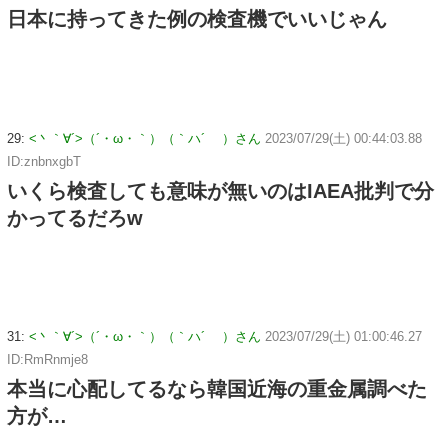
日本に持ってきた例の検査機でいいじゃん
29:
<丶｀∀´>（´・ω・｀）（｀ハ´ ）さん
2023/07/29(土) 00:44:03.88
ID:znbnxgbT
いくら検査しても意味が無いのはIAEA批判で分
かってるだろw
31:
<丶｀∀´>（´・ω・｀）（｀ハ´ ）さん
2023/07/29(土) 01:00:46.27
ID:RmRnmje8
本当に心配してるなら韓国近海の重金属調べた
方が…