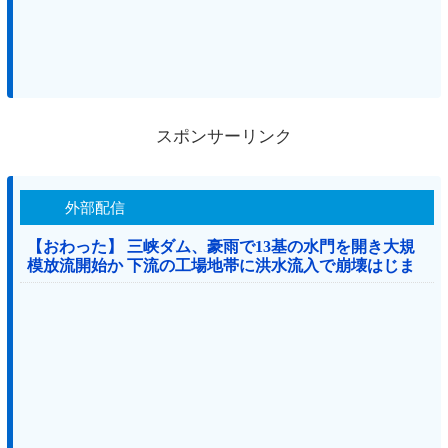
スポンサーリンク
外部配信
【おわった】 三峡ダム、豪雨で13基の水門を開き大規
模放流開始か 下流の工場地帯に洪水流入で崩壊はじま
る