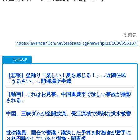
引用元:
https://lavender.5ch.net/test/read.cgi/news4plus/1690556137/
【悲報】盆踊り「楽しい！夏を感じる！」→近隣住民
「うるさい」→開催場所半減
【動画】これはお見事。中国重慶市で珍しい事故が撮影
される。
中国、三峡ダムが全開放流。長江流域で深刻な洪水被害
世耕議員、国会で審議・議決した予算を財務省が勝手に
３兆円動かしていると指摘・問題視