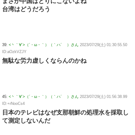
まさか中国はとりにこないよね
台湾はどうだろう
39:
<丶｀∀´>（´・ω・｀）（｀ハ´ ）さん
2023/07/29(土) 01:30:55.50
ID:aOzkVZJY
無駄な労力虚しくならんのかね
45:
<丶｀∀´>（´・ω・｀）（｀ハ´ ）さん
2023/07/29(土) 01:56:38.99
ID:+rNooCs4
日本のテレビはなぜ支那朝鮮の処理水を採取し
て測定しないんだ