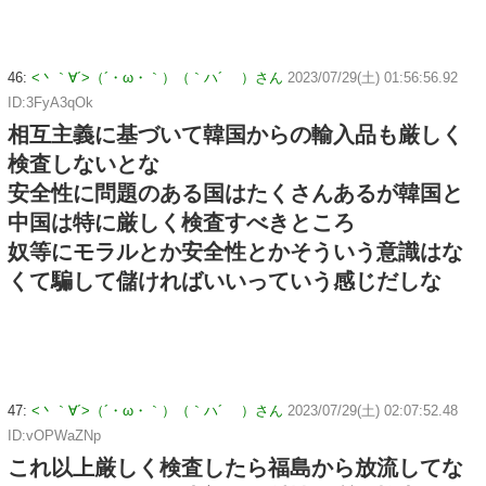
46:
<丶｀∀´>（´・ω・｀）（｀ハ´ ）さん
2023/07/29(土) 01:56:56.92
ID:3FyA3qOk
相互主義に基づいて韓国からの輸入品も厳しく
検査しないとな
安全性に問題のある国はたくさんあるが韓国と
中国は特に厳しく検査すべきところ
奴等にモラルとか安全性とかそういう意識はな
くて騙して儲ければいいっていう感じだしな
47:
<丶｀∀´>（´・ω・｀）（｀ハ´ ）さん
2023/07/29(土) 02:07:52.48
ID:vOPWaZNp
これ以上厳しく検査したら福島から放流してな