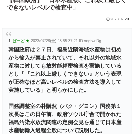
できないレベルで検査中」
2023.07.29
1:
ばーど ★
2023/07/28(金) 23:55:37.21 ID:xqgtwnDg
韓国政府は２７日、福島近隣海域水産物は初め
から輸入が禁止されていて、それ以外の地域水
産物に対しても放射能精密検査を実施している
とし「『これ以上厳しくできない』という表現
が正確なほど高いレベルの検査方法を導入して
実施している」と明らかにした。
国務調整室の朴購然（パク・グヨン）国務第１
次長はこの日午前、政府ソウル庁舎で開かれた
福島汚染水放流関連の定例会見を通じて日本産
水産物輸入過程全般について説明した。