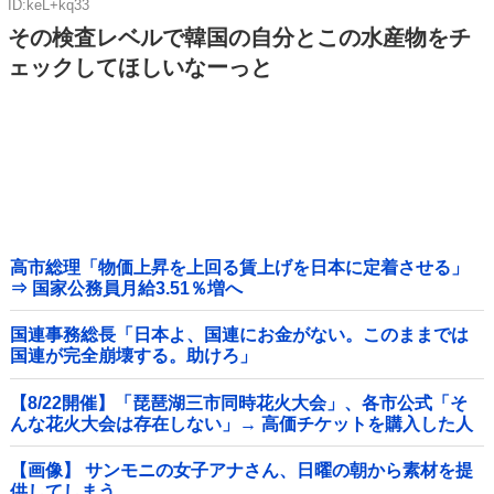
ID:keL+kq33
その検査レベルで韓国の自分とこの水産物をチ
ェックしてほしいなーっと
高市総理「物価上昇を上回る賃上げを日本に定着させる」
⇒ 国家公務員月給3.51％増へ
国連事務総長「日本よ、国連にお金がない。このままでは
国連が完全崩壊する。助けろ」
【8/22開催】「琵琶湖三市同時花火大会」、各市公式「そ
んな花火大会は存在しない」→ 高価チケットを購入した人
達がSNS阿鼻叫喚他
【画像】 サンモニの女子アナさん、日曜の朝から素材を提
供してしまう