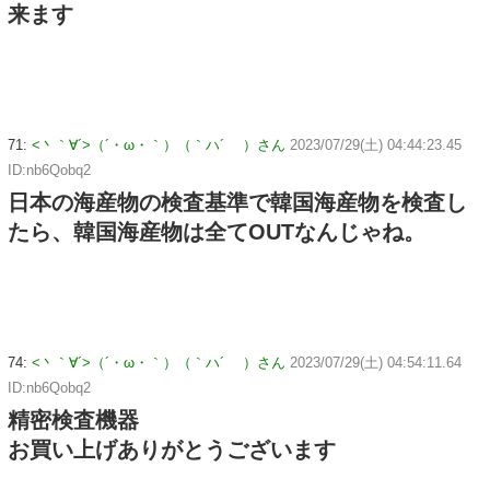
来ます
71:
<丶｀∀´>（´・ω・｀）（｀ハ´ ）さん
2023/07/29(土) 04:44:23.45
ID:nb6Qobq2
日本の海産物の検査基準で韓国海産物を検査し
たら、韓国海産物は全てOUTなんじゃね。
74:
<丶｀∀´>（´・ω・｀）（｀ハ´ ）さん
2023/07/29(土) 04:54:11.64
ID:nb6Qobq2
精密検査機器
お買い上げありがとうございます