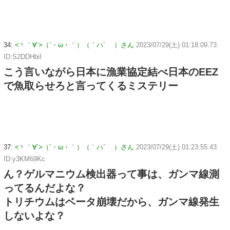
34:
<丶｀∀´>（´・ω・｀）（｀ハ´ ）さん
2023/07/29(土) 01:18:09.73
ID:S2DDHbiI
こう言いながら日本に漁業協定結べ日本のEEZ
で魚取らせろと言ってくるミステリー
37:
<丶｀∀´>（´・ω・｀）（｀ハ´ ）さん
2023/07/29(土) 01:23:55.43
ID:y3KM69Kc
ん？ゲルマニウム検出器って事は、ガンマ線測
ってるんだよな？
トリチウムはベータ崩壊だから、ガンマ線発生
しないよな？