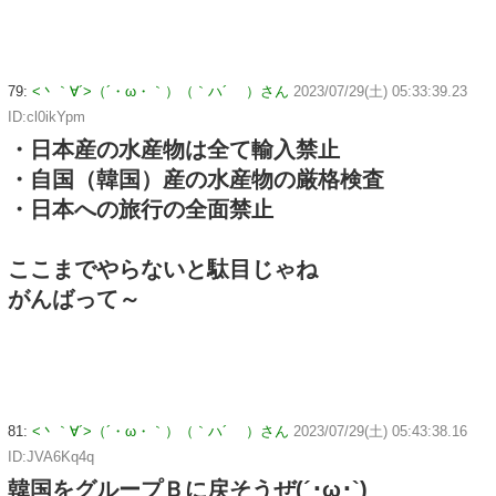
79:
<丶｀∀´>（´・ω・｀）（｀ハ´ ）さん
2023/07/29(土) 05:33:39.23
ID:cl0ikYpm
・日本産の水産物は全て輸入禁止
・自国（韓国）産の水産物の厳格検査
・日本への旅行の全面禁止
ここまでやらないと駄目じゃね
がんばって～
81:
<丶｀∀´>（´・ω・｀）（｀ハ´ ）さん
2023/07/29(土) 05:43:38.16
ID:JVA6Kq4q
韓国をグループＢに戻そうぜ(´･ω･`)