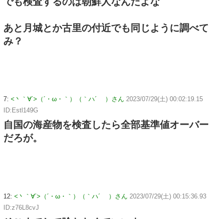
でも検査するのは朝鮮人なんだよな
あと月城とか古里の付近でも同じように調べて
み？
7:
<丶｀∀´>（´・ω・｀）（｀ハ´ ）さん
2023/07/29(土) 00:02:19.15
ID:Estl149G
自国の海産物を検査したら全部基準値オーバー
だろが。
12:
<丶｀∀´>（´・ω・｀）（｀ハ´ ）さん
2023/07/29(土) 00:15:36.93
ID:z76L8cvJ