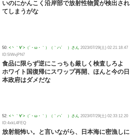
いのにかんこく沿岸部で放射性物質が検出され
てしまうがな
50:
<丶｀∀´>（´・ω・｀）（｀ハ´ ）さん
2023/07/29(土) 02:21:18.47
ID:5IWvjPN7
食品に限らず逆にこっちも厳しく検査しろよ
ホワイト国復帰にスワップ再開、ほんと今の日
本政府はダメだな
52:
<丶｀∀´>（´・ω・｀）（｀ハ´ ）さん
2023/07/29(土) 02:33:12.20
ID:4xkL4FEQ
放射能怖い。と言いながら、日本海に密漁しに