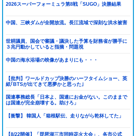
2026スーパーフォーミュラ第8戦「SUGO」決勝結果
中国、三峡ダムが全開放流。長江流域で深刻な洪水被害
世耕議員、国会で審議・議決した予算を財務省が勝手に
３兆円動かしていると指摘・問題視
中国の海水浴場の映像があまりにも・・・
【批判】ワールドカップ決勝のハーフタイムショー、英
紙｢BTSが出てきて悪夢かと思った｣
国連事務総長「日本よ、国連にお金がない。このままで
は国連が完全崩壊する。助けろ」
【衝撃】 韓国人「箱根駅伝、走りながら乾杯してた」
【8/22開催】「琵琶湖三市同時花火大会」、各市公式