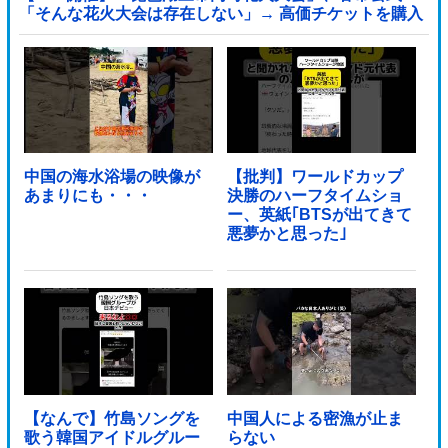
「そんな花火大会は存在しない」→ 高価チケットを購入
した人達がSNS阿鼻叫喚他
中国の海水浴場の映像が
【批判】ワールドカップ
あまりにも・・・
決勝のハーフタイムショ
ー、英紙｢BTSが出てきて
悪夢かと思った｣
【なんで】竹島ソングを
中国人による密漁が止ま
歌う韓国アイドルグルー
らない