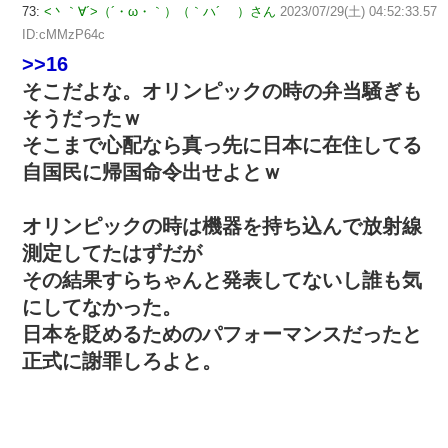
73:
<丶｀∀´>（´・ω・｀）（｀ハ´ ）さん
2023/07/29(土) 04:52:33.57
ID:cMMzP64c
>>16
そこだよな。オリンピックの時の弁当騒ぎも
そうだったｗ
そこまで心配なら真っ先に日本に在住してる
自国民に帰国命令出せよとｗ
オリンピックの時は機器を持ち込んで放射線
測定してたはずだが
その結果すらちゃんと発表してないし誰も気
にしてなかった。
日本を貶めるためのパフォーマンスだったと
正式に謝罪しろよと。