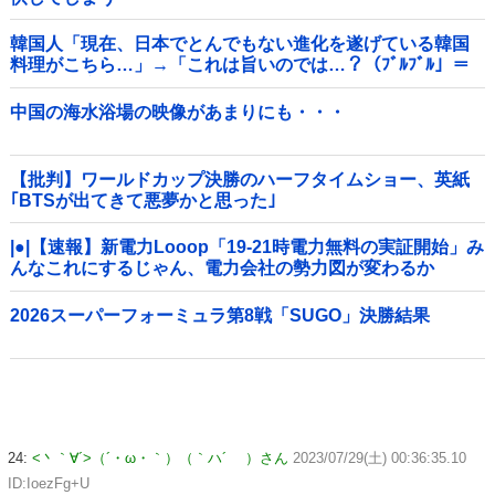
韓国人「現在、日本でとんでもない進化を遂げている韓国
料理がこちら…」→「これは旨いのでは…？（ﾌﾞﾙﾌﾞﾙ」＝
韓国の反応
中国の海水浴場の映像があまりにも・・・
【批判】ワールドカップ決勝のハーフタイムショー、英紙
｢BTSが出てきて悪夢かと思った｣
|●|【速報】新電力Looop「19-21時電力無料の実証開始」み
んなこれにするじゃん、電力会社の勢力図が変わるか
2026スーパーフォーミュラ第8戦「SUGO」決勝結果
24:
<丶｀∀´>（´・ω・｀）（｀ハ´ ）さん
2023/07/29(土) 00:36:35.10
ID:IoezFg+U