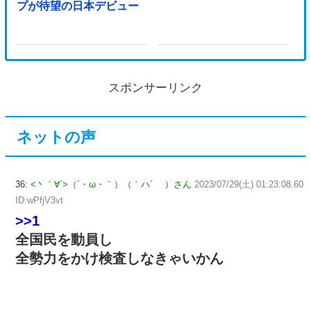
プが待望の日本デビュー
スポンサーリンク
ネットの声
36:
<丶｀∀´>（´・ω・｀）（｀ハ´ ）さん
2023/07/29(土) 01:23:08.60
ID:wPfjV3vt
>>1
全国民を動員し
全勢力をかけ検査しなきゃいかん