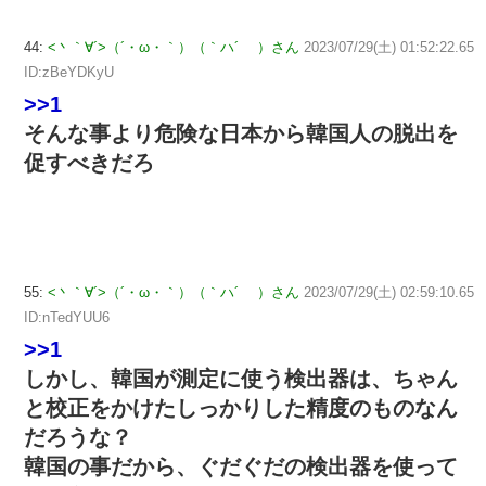
44:
<丶｀∀´>（´・ω・｀）（｀ハ´ ）さん
2023/07/29(土) 01:52:22.65
ID:zBeYDKyU
>>1
そんな事より危険な日本から韓国人の脱出を
促すべきだろ
55:
<丶｀∀´>（´・ω・｀）（｀ハ´ ）さん
2023/07/29(土) 02:59:10.65
ID:nTedYUU6
>>1
しかし、韓国が測定に使う検出器は、ちゃん
と校正をかけたしっかりした精度のものなん
だろうな？
韓国の事だから、ぐだぐだの検出器を使って