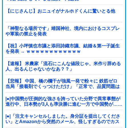
【にじさんじ】おニュイがナルホドくんに驚いとる他
「神聖なる場所です」靖国神社、境内におけるコスプレ
や軍装の禁止を発表
【祝】小坪慎也市議と添田詩織市議、結婚＆第一子誕生
を発表 → ｗｗｗｗｗｗｗｗｗｗｗｗ
【速報】 米農家「流石にこんな値段じゃ、米作り辞める
人、出るんじゃないかなあ？？」
【悲報】 中国、橋の欄干が強風一発で粉々に 鉄筋ゼロ
当局「接着剤でくっつけただけ」「正常で、品質問題は
ない」
|●|中国勢が圧倒的な強さを誇っていた分野で異常事態が
進行中、日本勢が3人も準決勝に進む一方で中国勢が……
|●|「注文キャンセルしました。身分証を提出してくださ
い」とAmazonから突然のメール、怪しすぎるのでカス
タマーに確認したら……