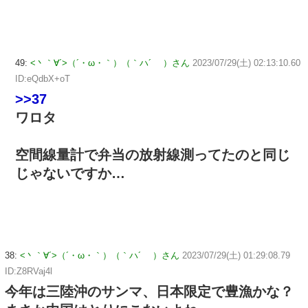
49:
<丶｀∀´>（´・ω・｀）（｀ハ´ ）さん
2023/07/29(土) 02:13:10.60
ID:eQdbX+oT
>>37
ワロタ
空間線量計で弁当の放射線測ってたのと同じ
じゃないですか…
38:
<丶｀∀´>（´・ω・｀）（｀ハ´ ）さん
2023/07/29(土) 01:29:08.79
ID:Z8RVaj4l
今年は三陸沖のサンマ、日本限定で豊漁かな？