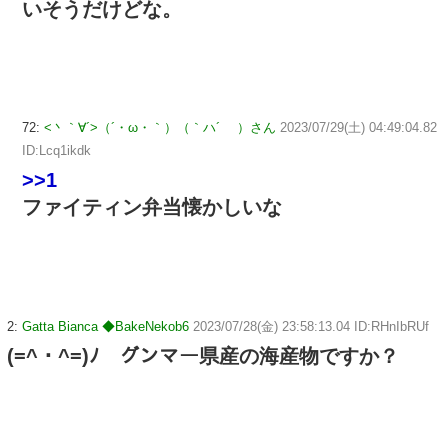
いそうだけどな。
72:
<丶｀∀´>（´・ω・｀）（｀ハ´ ）さん
2023/07/29(土) 04:49:04.82
ID:Lcq1ikdk
>>1
ファイティン弁当懐かしいな
2:
Gatta Bianca ◆BakeNekob6
2023/07/28(金) 23:58:13.04 ID:RHnIbRUf
(=^・^=)ﾉ グンマー県産の海産物ですか？