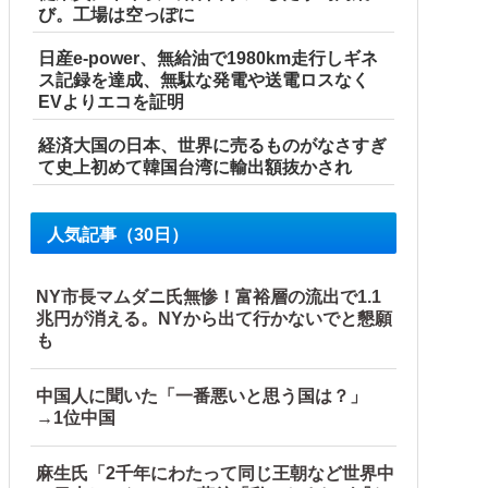
び。工場は空っぽに
日産e-power、無給油で1980km走行しギネ
ス記録を達成、無駄な発電や送電ロスなく
EVよりエコを証明
経済大国の日本、世界に売るものがなさすぎ
て史上初めて韓国台湾に輸出額抜かされ
人気記事（30日）
NY市長マムダニ氏無惨！富裕層の流出で1.1
兆円が消える。NYから出て行かないでと懇願
も
中国人に聞いた「一番悪いと思う国は？」
→1位中国
麻生氏「2千年にわたって同じ王朝など世界中