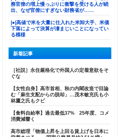
務官僚の増上慢っぷりに衝撃を受ける人が続
出、なぜ官僚にすぎない財務省が……
|●|高値で米を大量に仕入れた米卸大手、米価
下落によって決算が凄まじいことになってい
る模様
新着記事
［社説］永住厳格化で外国人の定着意欲をそ
ぐな
【女性自身】高市首相、秋の内閣改造で目論
む「麻生支配からの脱却」…茂木敏充氏も小
林鷹之氏もクビ
【食料自給率】過去最低37% 25年度、コメ
消費減響く
高市総理「物価上昇を上回る賃上げを日本に