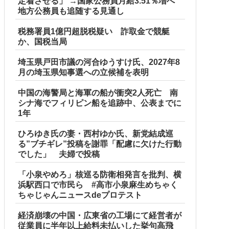
定着させる」 →国家公務員月給3.51％増へ
地方公務員も追随する見通し
税務署員1億円超脱税疑い 詐取金で競艇
か、国税当局
埼玉県戸田市議の河合ゆうすけ氏、2027年8
月の埼玉県知事選への立候補を表明
中国の海警局と海軍の船が衝突2人死亡 南
シナ海でフィリピン船を追跡中、公表までに
1年
ひろゆき氏の妻・西村ゆか氏、新党結成巡
る”ブチギレ”投稿を謝罪「配慮に欠けた行動
でした」 夫婦で投稿
「小泉やめろ」核巡る防衛相発言を批判、横
浜駅西口で市民ら #高市小泉麻生めちゃく
ちゃじゃんニュースdeプロテスト
経済崩壊の中国・広東省の工場にて経営者が
従業員に半年以上給料未払いした挙句高飛