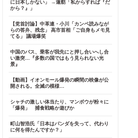
に日本しかない」 →蓮舫「私からすれば『だ
から？』」
【党首討論】中革連・小川「カンペ読みなが
らの答弁、残念」 高市首相「ご自身もメモ見
てる」 議場爆笑
中国のバス、乗客が我先にと押し合いへし合
い激突…『多数の国ではもう見られない光
景』
【動画】イオンモール爆発の瞬間の映像が公
開される。全滅の模様…
シャチの激しい体当たり、マンボウが粉々に
「爆発」 捕食戦略か遊びか
町山智浩氏「日本はパンダを失って、代わり
に何を得たんですか？」