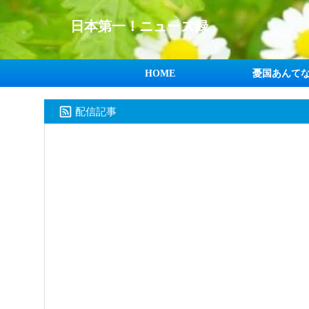
日本第一！ニュース録
HOME
憂国あんて
配信記事