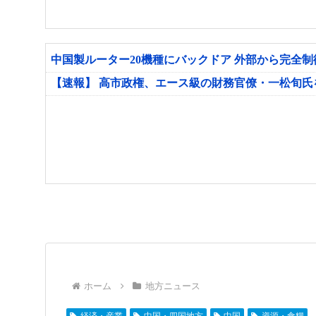
中国製ルーター20機種にバックドア 外部から完全
【速報】 高市政権、エース級の財務官僚・一松旬
ホーム
地方ニュース
経済・産業
中国・四国地方
中国
資源・食糧