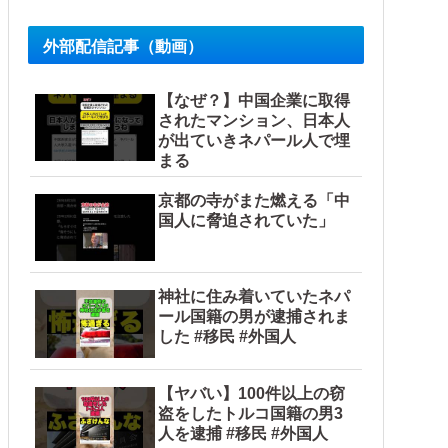
外部配信記事（動画）
【なぜ？】中国企業に取得
されたマンション、日本人
が出ていきネパール人で埋
まる
京都の寺がまた燃える「中
国人に脅迫されていた」
神社に住み着いていたネパ
ール国籍の男が逮捕されま
した #移民 #外国人
【ヤバい】100件以上の窃
盗をしたトルコ国籍の男3
人を逮捕 #移民 #外国人