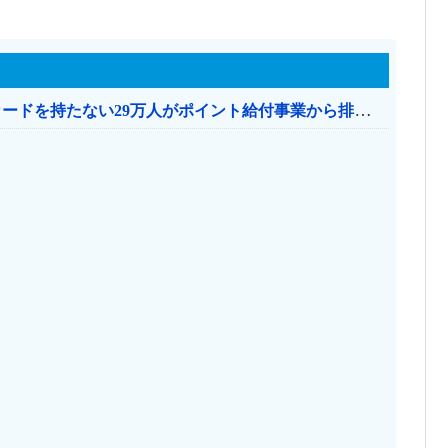
共産党「これは酷い…京都市でマイナンバーカードを持たない29万人がポイント給付事業から排除された」