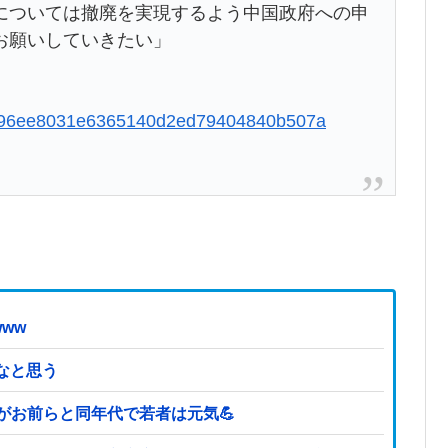
については撤廃を実現するよう中国政府への申
お願いしていきたい」
20d996ee8031e6365140d2ed79404840b507a
ww
なと思う
どがお前らと同年代で若者は元気💪