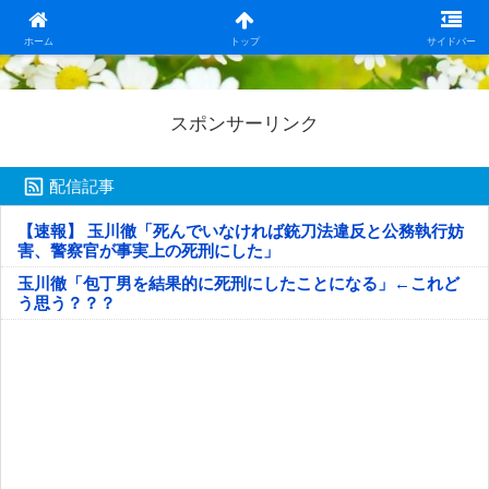
日本第一！ニュース録
ホーム
トップ
サイドバー
スポンサーリンク
配信記事
【速報】 玉川徹「死んでいなければ銃刀法違反と公務執行妨
害、警察官が事実上の死刑にした」
玉川徹「包丁男を結果的に死刑にしたことになる」←これど
う思う？？？