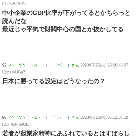
ID:I9vH2BXV
中小企業のGDP比率が下がってるとかちらっと
読んだな
最近じゃ平気で財閥中心の国とか抜かしてる
92:
<丶｀∀´>（´・ω・｀）（｀ハ´ ）さん
2023/07/25(火) 23:26:48.07
ID:p+ryUGq7
日本に勝ってる設定はどうなったの？
96:
<丶｀∀´>（´・ω・｀）（｀ハ´ ）さん
2023/07/26(水) 05:12:37.18
ID:xHBRm4OB
若者が起業家精神にあふれているとはすばらし