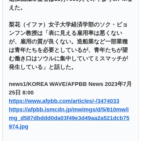
えた。
梨花（イファ）女子大学経済学部のソク・ビョ
ンフン教授は「表に見える雇用率は悪くない
が、雇用の質が良くない。造船業など一部業種
は青年たちを必要としているが、青年たちが望
む働き口はソウルに集中していてミスマッチが
発生している」と話した。
news1/KOREA WAVE/AFPBB News 2023年7月
25日 8:00
https://www.afpbb.com/articles/-/3474033
https://afpbb.ismcdn.jp/mwimgs/d/5/810mw/i
mg_d587dbddd0da03f49e3d49aa2a521dcb75
974.jpg