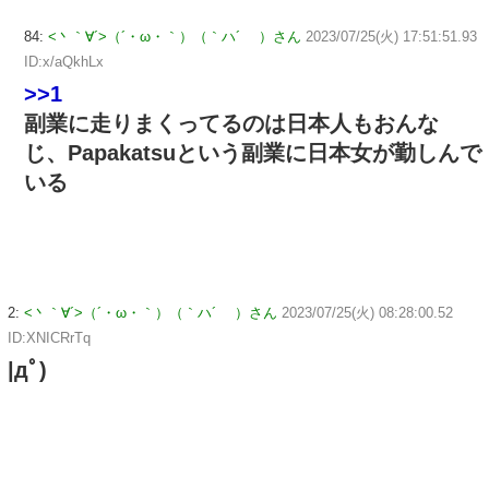
84:
<丶｀∀´>（´・ω・｀）（｀ハ´ ）さん
2023/07/25(火) 17:51:51.93
ID:x/aQkhLx
>>1
副業に走りまくってるのは日本人もおんな
じ、Papakatsuという副業に日本女が勤しんで
いる
2:
<丶｀∀´>（´・ω・｀）（｀ハ´ ）さん
2023/07/25(火) 08:28:00.52
ID:XNICRrTq
|дﾟ)