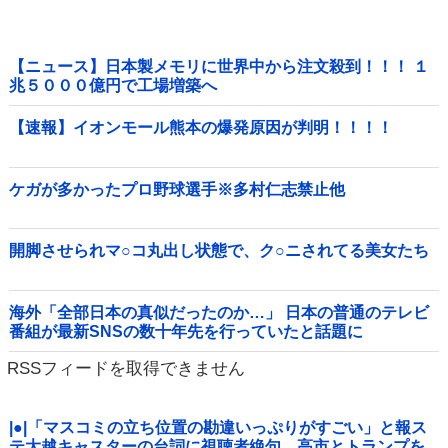
【ニュース】日本製メモリに世界中から注文殺到！！！ １
兆５０００億円で工場増築へ
【速報】イオンモール熊本の爆発原因が判明！！！！
ケガが多かったプロ野球選手※多村仁志禁止他
開脚させられマ○コ丸出し状態で、ク○ニされてる美女たち
海外「全部日本の真似だったのか…」 日本の普通のテレビ
番組が最新SNSの数十年先を行っていたと話題に
RSSフィードを取得できません
|●|「マスコミの立ち位置の勘違いっぷりがすごい」と報ス
テ大越キャスターの台詞に視聴者絶句、高市とトランプを