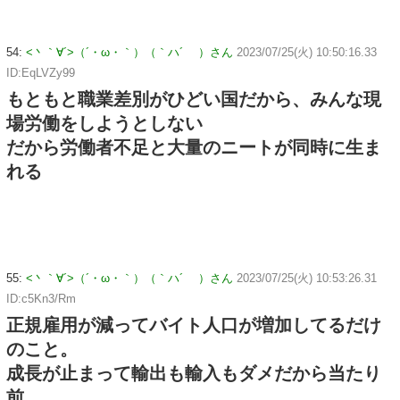
54:
<丶｀∀´>（´・ω・｀）（｀ハ´ ）さん
2023/07/25(火) 10:50:16.33
ID:EqLVZy99
もともと職業差別がひどい国だから、みんな現
場労働をしようとしない
だから労働者不足と大量のニートが同時に生ま
れる
55:
<丶｀∀´>（´・ω・｀）（｀ハ´ ）さん
2023/07/25(火) 10:53:26.31
ID:c5Kn3/Rm
正規雇用が減ってバイト人口が増加してるだけ
のこと。
成長が止まって輸出も輸入もダメだから当たり
前。