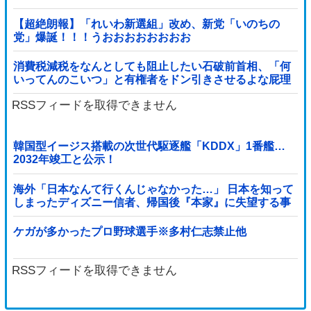
【超絶朗報】「れいわ新選組」改め、新党「いのちの
党」爆誕！！！うおおおおおおおお
消費税減税をなんとしても阻止したい石破前首相、「何
いってんのこいつ」と有権者をドン引きさせるよな屁理
屈を……
RSSフィードを取得できません
韓国型イージス搭載の次世代駆逐艦「KDDX」1番艦…
2032年竣工と公示！
海外「日本なんて行くんじゃなかった…」 日本を知って
しまったディズニー信者、帰国後『本家』に失望する事
態に
ケガが多かったプロ野球選手※多村仁志禁止他
RSSフィードを取得できません