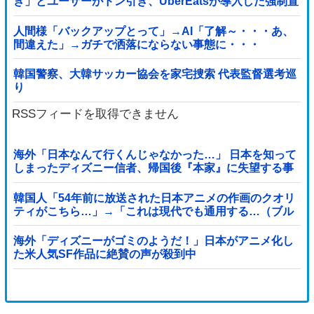
き」とユーザーがドン引き、UberEatsが導入した強制置
き配が起こしたのは……
人間様「バックアップとって」→AI「了解～・・・あ、
間違えた」→ガチで洒落にならない事態に・・・
韓国警察、大韓サッカー協会を家宅捜索 代表監督選考巡
り
RSSフィードを取得できません
海外「日本なんて行くんじゃなかった…」 日本を知って
しまったディズニー信者、帰国後『本家』に失望する事
態に
韓国人「54年前に放送された日本アニメの作画のクオリ
ティがこちら…」→「これは現代でも通用する…（ブル
ブル」＝韓国の反応
海外「ディズニーがゴミのようだ！」日本がアニメ化し
た米人気SF作品に絶賛の声が殺到中