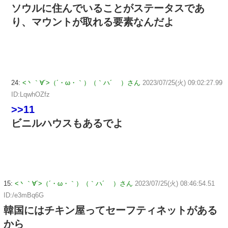
ソウルに住んでいることがステータスであ
り、マウントが取れる要素なんだよ
24:
<丶｀∀´>（´・ω・｀）（｀ハ´ ）さん
2023/07/25(火) 09:02:27.99
ID:LqwhOZfz
>>11
ビニルハウスもあるでよ
15:
<丶｀∀´>（´・ω・｀）（｀ハ´ ）さん
2023/07/25(火) 08:46:54.51
ID:/e3mBq6G
韓国にはチキン屋ってセーフティネットがある
から