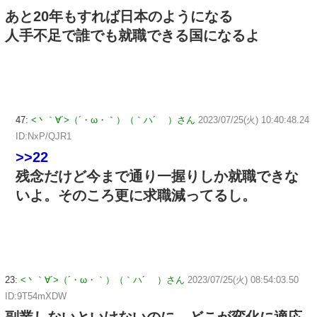
あと20年もすれば日本のようになる
人手不足で誰でも就職できる国になるよ
47:
<丶｀∀´>（´・ω・｀）（｀ハ´ ）さん
2023/07/25(火) 10:40:48.24
ID:NxP/QJR1
>>22
残念だけど今まで通り一握りしか就職できな
いよ。そのころ更に求職減ってるし。
23:
<丶｀∀´>（´・ω・｀）（｀ハ´ ）さん
2023/07/25(火) 08:54:03.50
ID:9T54mXDW
副業しないといけないのに、どこが変化に適応