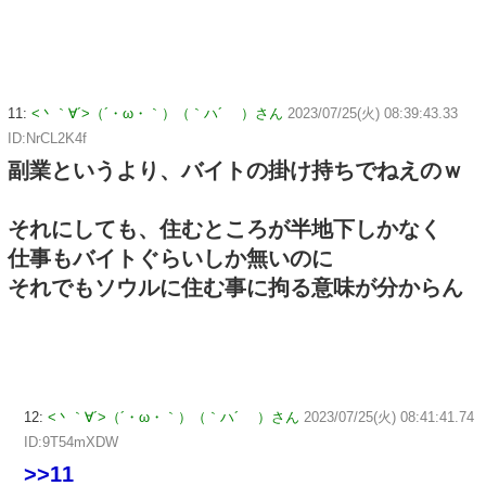
11:
<丶｀∀´>（´・ω・｀）（｀ハ´ ）さん
2023/07/25(火) 08:39:43.33
ID:NrCL2K4f
副業というより、バイトの掛け持ちでねえのｗ
それにしても、住むところが半地下しかなく
仕事もバイトぐらいしか無いのに
それでもソウルに住む事に拘る意味が分からん
12:
<丶｀∀´>（´・ω・｀）（｀ハ´ ）さん
2023/07/25(火) 08:41:41.74
ID:9T54mXDW
>>11