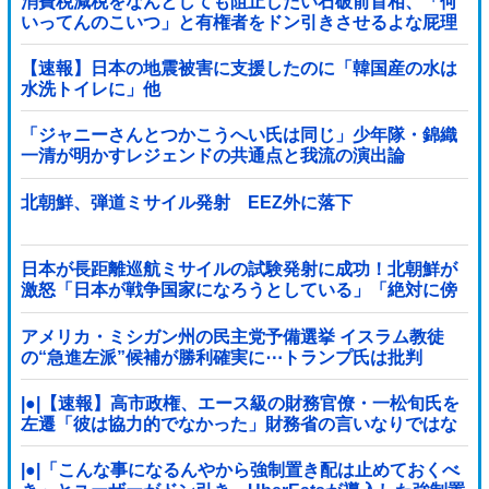
消費税減税をなんとしても阻止したい石破前首相、「何
いってんのこいつ」と有権者をドン引きさせるよな屁理
屈を……
【速報】日本の地震被害に支援したのに「韓国産の水は
水洗トイレに」他
「ジャニーさんとつかこうへい氏は同じ」少年隊・錦織
一清が明かすレジェンドの共通点と我流の演出論
北朝鮮、弾道ミサイル発射 EEZ外に落下
日本が長距離巡航ミサイルの試験発射に成功！北朝鮮が
激怒「日本が戦争国家になろうとしている」「絶対に傍
観しない、必ず後悔させる」
アメリカ・ミシガン州の民主党予備選挙 イスラム教徒
の“急進左派”候補が勝利確実に⋯トランプ氏は批判
|●|【速報】高市政権、エース級の財務官僚・一松旬氏を
左遷「彼は協力的でなかった」財務省の言いなりではな
いことが判明
|●|「こんな事になるんやから強制置き配は止めておくべ