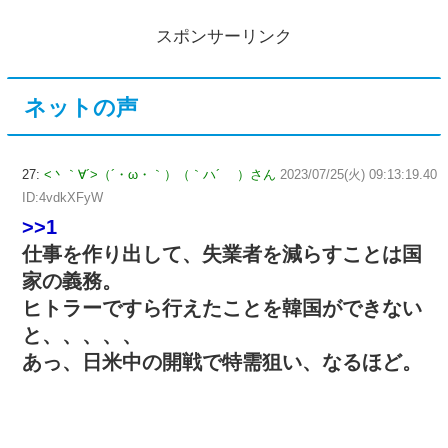
スポンサーリンク
ネットの声
27:
<丶｀∀´>（´・ω・｀）（｀ハ´ ）さん
2023/07/25(火) 09:13:19.40
ID:4vdkXFyW
>>1
仕事を作り出して、失業者を減らすことは国
家の義務。
ヒトラーですら行えたことを韓国ができない
と、、、、、
あっ、日米中の開戦で特需狙い、なるほど。