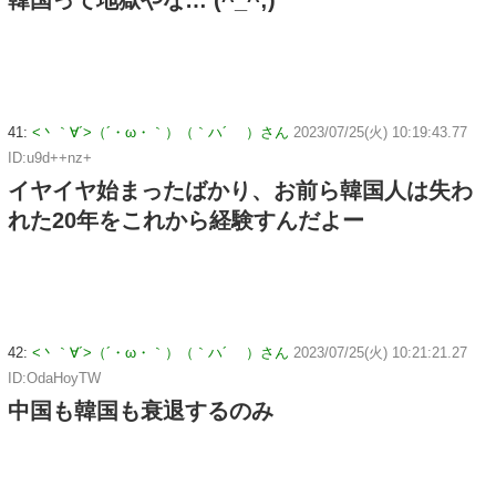
41:
<丶｀∀´>（´・ω・｀）（｀ハ´ ）さん
2023/07/25(火) 10:19:43.77
ID:u9d++nz+
イヤイヤ始まったばかり、お前ら韓国人は失わ
れた20年をこれから経験すんだよー
42:
<丶｀∀´>（´・ω・｀）（｀ハ´ ）さん
2023/07/25(火) 10:21:21.27
ID:OdaHoyTW
中国も韓国も衰退するのみ