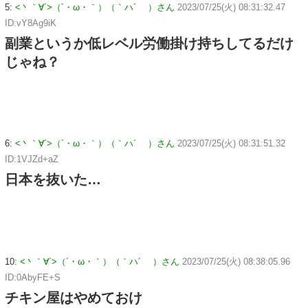
5:
<丶｀∀´>（´・ω・｀）（｀ハ´ ）さん
2023/07/25(火) 08:31:32.47
ID:vY8Ag9iK
副業というか低レベル労働掛け持ちしてるだけ
じゃね？
6:
<丶｀∀´>（´・ω・｀）（｀ハ´ ）さん
2023/07/25(火) 08:31:51.32
ID:1VJZd+aZ
日本を抜いた…
10:
<丶｀∀´>（´・ω・｀）（｀ハ´ ）さん
2023/07/25(火) 08:38:05.96
ID:0AbyFE+S
チキン屋はやめておけ