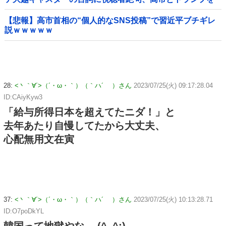
同列視させようという思惑がひしひしと
【悲報】高市首相の“個人的なSNS投稿”で習近平ブチギレ
説ｗｗｗｗｗ
28:
<丶｀∀´>（´・ω・｀）（｀ハ´ ）さん
2023/07/25(火) 09:17:28.04
ID:CAiyKyw3
「給与所得日本を超えてたニダ！」と
去年あたり自慢してたから大丈夫、
心配無用文在寅
37:
<丶｀∀´>（´・ω・｀）（｀ハ´ ）さん
2023/07/25(火) 10:13:28.71
ID:O7poDkYL
韓国って地獄やな… (^_^;)