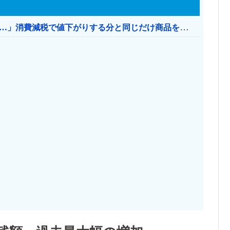
【消費税率1％】 「下げるのが筋なんですけど…」消費減税で値下がりする分と同じだけ商品を値上げして店頭価格を変えない店も