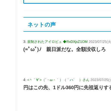
ネットの声
3:
規制されたアイロビュ ◆RxDXjsZ1OM
2023/07/25(火
(=ﾟωﾟ)ﾉ 親日派だな。全額没収しろ
4:
<丶｀∀´>（´・ω・｀）（｀ハ´ ）さん
2023/07/25(火
円はこの先、1ドル360円に先祖返り