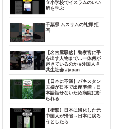
立小学校でイスラムのいい
所を学ぶ
千葉県 ムスリムの礼拝 拒
否
【名古屋騒然】警察官に手
を出す人物まで…一体何が
起きているのか #外国人 #
共生社会 #japan
【日本に不満】パキスタン
夫婦が日本で出産準備→日
本語話せないため病院に断
られる
【衝撃】日本に帰化した元
中国人が帰省→日本に戻ろ
うとしたら…