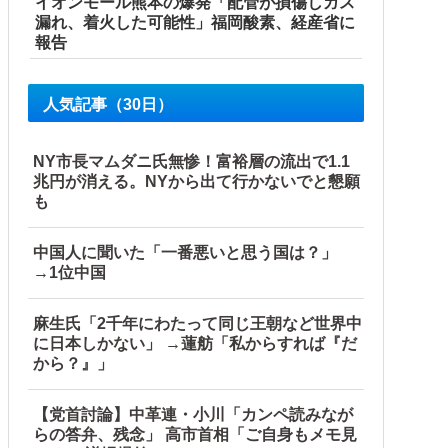
イオンモール熊本の爆発「配管が損傷しガス
漏れ、着火した可能性」福岡酸素、経産省に
報告
人気記事（30日）
NY市長マムダニ氏無惨！富裕層の流出で1.1
兆円が消える。NYから出て行かないでと懇願
も
中国人に聞いた「一番悪いと思う国は？」
→1位中国
麻生氏「2千年にわたって同じ王朝など世界中
に日本しかない」 →蓮舫「私からすれば『だ
から？』」
ルト陰謀妄想漫画しか描けなくなってる」
【党首討論】中革連・小川「カンペ読みなが
らの答弁、残念」 高市首相「ご自身もメモ見