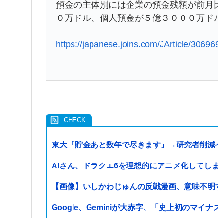
預金の主体別には企業の預金残額が前月
０万ドル、個人預金が５億３０００万ド
https://japanese.joins.com/JArticle/30696
東大「貯金あと数年で尽きます」→研究者削減
AIさん、ドラクエ6を理想的にアニメ化してし
【画像】いしかわじゅんの反戦漫画、意味不明
Google、Geminiが大赤字、「史上初のマ