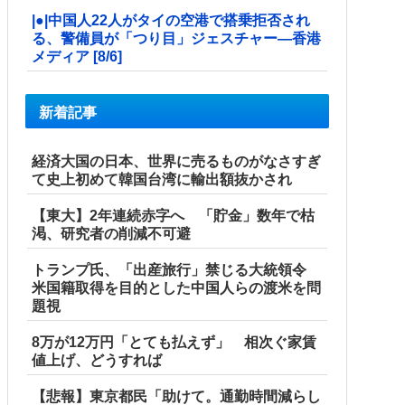
|●|中国人22人がタイの空港で搭乗拒否され
る、警備員が「つり目」ジェスチャー―香港
メディア [8/6]
新着記事
経済大国の日本、世界に売るものがなさすぎ
て史上初めて韓国台湾に輸出額抜かされ
【東大】2年連続赤字へ 「貯金」数年で枯
渇、研究者の削減不可避
トランプ氏、「出産旅行」禁じる大統領令
米国籍取得を目的とした中国人らの渡米を問
題視
8万が12万円「とても払えず」 相次ぐ家賃
値上げ、どうすれば
【悲報】東京都民「助けて。通勤時間減らし