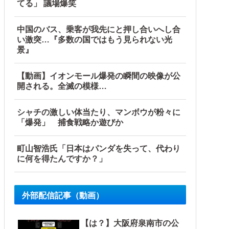
てる」 議場爆笑
中国のバス、乗客が我先にと押し合いへし合
い激突…『多数の国ではもう見られない光
景』
」に並ぶペース
【動画】イオンモール爆発の瞬間の映像が公
開される。全滅の模様…
シャチの激しい体当たり、マンボウが粉々に
「爆発」 捕食戦略か遊びか
町山智浩氏「日本はパンダを失って、代わり
に何を得たんですか？」
外部配信記事（動画）
【は？】大阪府泉南市の公