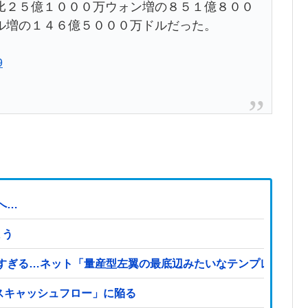
比２５億１０００万ウォン増の８５１億８００
ル増の１４６億５０００万ドルだった。
9
へ…
まう
すぎる…ネット「量産型左翼の最底辺みたいなテンプレ左翼カ
イナスキャッシュフロー」に陥る