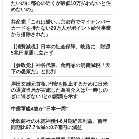
たいのに都心の近くが最低10万払わないと住
めないの」
共産党「これは酷い…京都市でマイナンバー
カードを持たない29万人がポイント給付事業
から排除された」
【消費減税】日本の社会保障、岐路に 財源
5兆円見通し立たず
【参政党】神谷代表、食料品の消費減税「天
下の愚策だ」と批判
岸田文雄元首相､円安を阻止するために日米
の通貨当局が実施した為替介入は｢一時しの
ぎに過ぎない｣との認識を示す
中露軍艦4隻が”日本一周”
米穀商社の木徳神糧4-6月期経常利益、前年
同期比97.7％減の0.7億円に減益