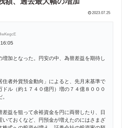
金残額、過去最大幅の増加
2023.07.25
w4wKegcE
6:05
の増加となった。円安の中、為替差益を期待し
居住者外貨預金動向」によると、先月末基準で
万ドル（約１７４０億円）増の７４億８０００
だ。
替差益を狙って余裕資金を円に両替したり、日
置いておくなど、円預金が増えたのにはさまざ
本株式への投資が増え、証券会社の投資家の預