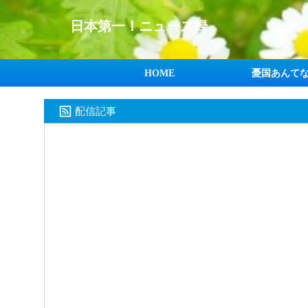
日本第一！ニュース録
HOME
憂国あんて
配信記事