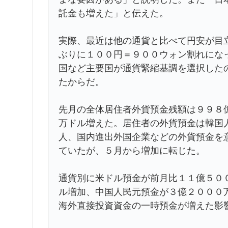
託金も増えた」と伝えた。
実際、最近は他の通貨と比べて円安が目
ぶりに１００円＝９００ウォン割れにな
国など主要国が通貨緊縮基調を選択した
たからだ。
先月の全体居住者外貨預金残額は９９８
万ドル増えた。居住者の外貨預金は韓国
人、国内進出外国企業などの外貨預金を
ていたが、５月から増加に転じた。
通貨別に米ドル預金が前月比１１億５０
ル増加、中国人民元預金が３億２０００
海外直接投資資金の一時預金が増えた影