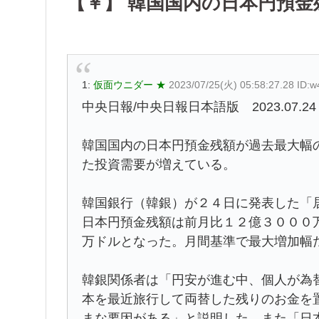
【￥】 韓国国内の日本円預
1:
仮面ウニダー ★
2023/07/25(火) 05:58:27.28 ID:
中央日報/中央日報日本語版 2023.07.24 1
韓国国内の日本円預金残額が過去最大幅
た投資需要が増えている。
韓国銀行（韓銀）が２４日に発表した「
日本円預金残額は前月比１２億３０００
万ドルとなった。月間基準で最大増加幅
韓銀関係者は「円安が進む中、個人が為
本を最近旅行して両替した残りのお金を
まな要因がある」と説明した。また「日