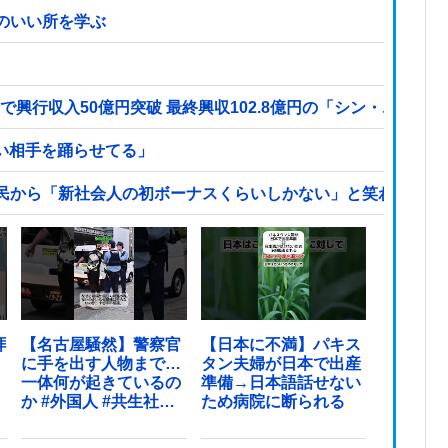
のいい所を学ぶ
で興行収入50億円突破 最終興収102.8億円の「シン・エヴァ
カい相手を踊らせてる」
民から「新社会人の初ボーナスくらいしかない」と笑われる他
拝
【名古屋騒然】警察官
【日本に不満】パキス
に手を出す人物まで…
タン夫婦が日本で出産
一体何が起きているの
準備→日本語話せない
か #外国人 #共生社会
ため病院に断られる
#japan