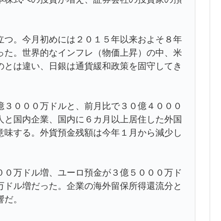
立つ。今月初めには２０１５年以来およそ８年
った。世界的なインフレ（物価上昇）の中、米
のとは違い、日銀は通貨緩和政策を固守してき
億３０００万ドルと、前月比で３０億４０００
人と国内企業、国内に６カ月以上居住した外国
意味する。外貨預金残額は今年１月から減少し
００万ドル増、ユーロ預金が３億５０００万ド
万ドル増だった。企業の海外留保所得還流分と
響だ。