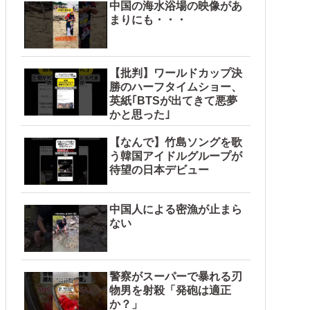
中国の海水浴場の映像があ
まりにも・・・
【批判】ワールドカップ決
勝のハーフタイムショー、
英紙｢BTSが出てきて悪夢
かと思った｣
【なんで】竹島ソングを歌
う韓国アイドルグループが
待望の日本デビュー
中国人による密漁が止まら
ない
警察がスーパーで暴れる刃
物男を射殺「発砲は適正
か？」