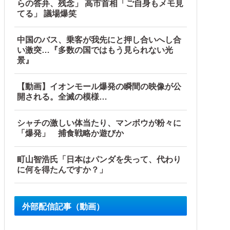
らの答弁、残念」 高市首相「ご自身もメモ見
てる」 議場爆笑
中国のバス、乗客が我先にと押し合いへし合
い激突…『多数の国ではもう見られない光
景』
【動画】イオンモール爆発の瞬間の映像が公
開される。全滅の模様…
シャチの激しい体当たり、マンボウが粉々に
「爆発」 捕食戦略か遊びか
町山智浩氏「日本はパンダを失って、代わり
に何を得たんですか？」
外部配信記事（動画）