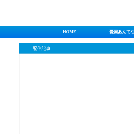
日本第一！ニュース録
HOME
憂国あんて
配信記事