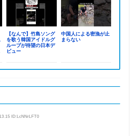
ッ
【なんで】竹島ソング
中国人による密漁が止
ム
を歌う韓国アイドルグ
まらない
ループが待望の日本デ
っ
ビュー
:13.15 ID:LcNNrLFT0