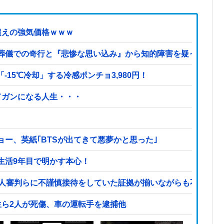
超えの強気価格ｗｗｗ
葬儀での奇行と『悲惨な思い込み』から知的障害を疑った私→
15℃冷却」する冷感ポンチョ3,980円！
てガンになる人生・・・
ー、英紙｢BTSが出てきて悪夢かと思った｣
生活9年目で明かす本心！
国人審判らに不謹慎接待をしていた証拠が揃いながらも不起訴処
生ら2人が死傷、車の運転手を逮捕他