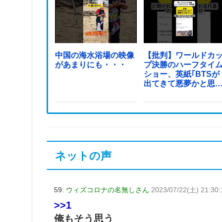
中国の海水浴場の映像
【批判】ワールドカ
があまりにも・・・
プ決勝のハーフタイ
ショー、英紙｢BTSが
出てきて悪夢かと思
た｣
ネットの声
59:
ウィズコロナの名無しさん
2023/07/22(土) 21:30
>>1
俺もそう思う