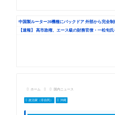
中国製ルーター20機種にバックドア 外部から完全
【速報】 高市政権、エース級の財務官僚・一松旬
ホーム
国内ニュース
政治家（非自民）
沖縄