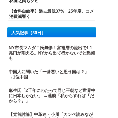
林鷹之氏もクビ
【食料自給率】過去最低37% 25年度、コメ
消費減響く
こっそり病院へ誘導し行政保護させた話
人気記事（30日）
NY市長マムダニ氏無惨！富裕層の流出で1.1
兆円が消える。NYから出て行かないでと懇願
も
中国人に聞いた「一番悪いと思う国は？」
→1位中国
麻生氏「2千年にわたって同じ王朝など世界中
に日本しかない」 →蓮舫「私からすれば『だ
分に成っていた事が明らかに‥」
から？』」
【党首討論】中革連・小川「カンペ読みなが