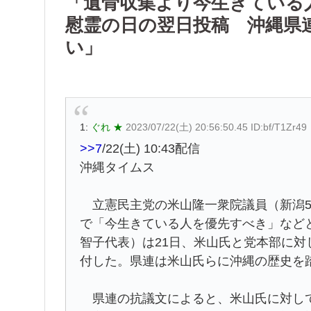
「遺骨収集より今生きている
慰霊の日の翌日投稿 沖縄県
い」
1:
ぐれ ★
2023/07/22(土) 20:56:50.45 ID:bf/T1Zr49
>>7
/22(土) 10:43配信
沖縄タイムス
立憲民主党の米山隆一衆院議員（新潟5
で「今生きている人を優先すべき」など
智子代表）は21日、米山氏と党本部に
付した。県連は米山氏らに沖縄の歴史を
県連の抗議文によると、米山氏に対して