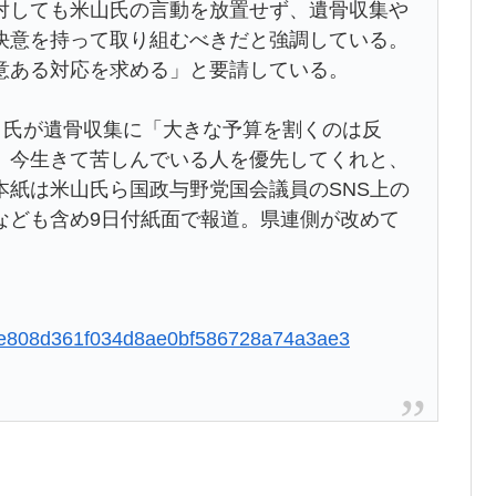
対しても米山氏の言動を放置せず、遺骨収集や
決意を持って取り組むべきだと強調している。
意ある対応を求める」と要請している。
月氏が遺骨収集に「大きな予算を割くのは反
、今生きて苦しんでいる人を優先してくれと、
本紙は米山氏ら国政与野党国会議員のSNS上の
なども含め9日付紙面で報道。県連側が改めて
d099e808d361f034d8ae0bf586728a74a3ae3