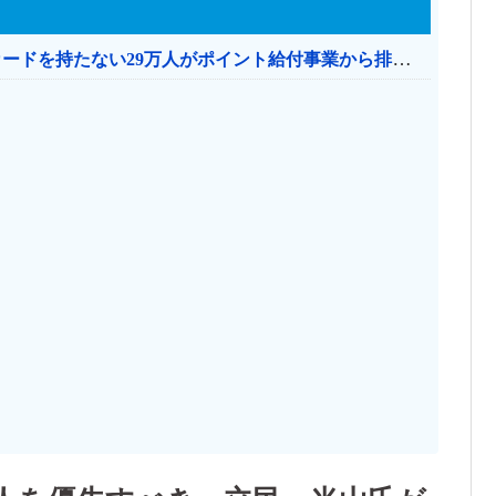
共産党「これは酷い…京都市でマイナンバーカードを持たない29万人がポイント給付事業から排除された」