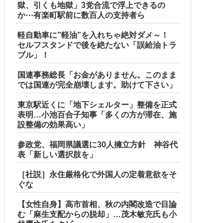
獄、引くも地獄」3党合流で浮上できるの
か⋯有楽町駅前に数百人の支持者ら
軽自動車に”軽油”を入れちゃ絶対ダメ～！
セルフスタンドで後を絶たない「誤給油トラ
ブル」！
国連事務総長「お金がありません。このまま
では国連が完全崩壊します。助けて下さい」
東京駅近くに「地下シェルター」整備を正式
表明…小池百合子知事「多くの方が滞在、施
設整備の効果高い」
参政党、福岡県議選に30人擁立方針 神谷代
表「新しい選択肢を」
［社説］永住厳格化で外国人の定着意欲をそ
ぐな
【女性自身】高市首相、秋の内閣改造で目論
む「麻生支配からの脱却」…茂木敏充氏も小