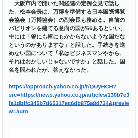
大阪市内で開いた関経連の定例会見で話し
た。松本会長は、万博を準備する日本国際博覧
会協会（万博協会）の副会長も務める。自前の
パビリオンを建てる意向の国が56あるといい、
中には「箸にも棒にもかからないような国だな
というのがありますな」と話した。手続きを進
めない国について「私はビジネスマンやから、
それはおかしいじゃないですか」と話した。国
名を問われたが、答えなかった。
https://approach.yahoo.co.jp/r/QUyHCH?
src=https://news.yahoo.co.jp/articles/130b7e3
fa1dbffc345b7d65317ec6db875a8d734&previe
w=auto