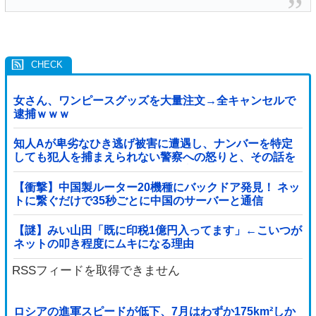
女さん、ワンピースグッズを大量注文→全キャンセルで
逮捕ｗｗｗ
知人Aが卑劣なひき逃げ被害に遭遇し、ナンバーを特定
しても犯人を捕まえられない警察への怒りと、その話を
聞いて「逃げた方が得じゃん」と言い放ったBの神経が
わからん
【衝撃】中国製ルーター20機種にバックドア発見！ ネッ
トに繋ぐだけで35秒ごとに中国のサーバーと通信
【謎】みい山田「既に印税1億円入ってます」←こいつが
ネットの叩き程度にムキになる理由
RSSフィードを取得できません
ロシアの進軍スピードが低下、7月はわずか175km²しか