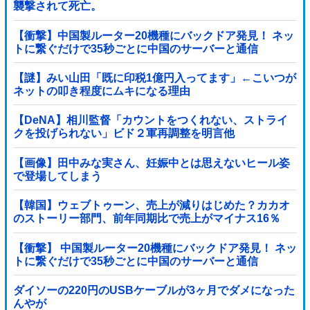
襲撃されて死亡。
【衝撃】中国製ルーター20機種にバックドア発見！ ネッ
トに繋ぐだけで35秒ごとに中国のサーバーと通信
【謎】みい山田「既に印税1億円入ってます」←こいつが
ネットの叩き程度にムキになる理由
【DeNA】相川監督「カウントをつくれない、ストライ
クを投げられない」ビド２軍再調整を明言他
【画像】田中みな実さん、妊娠中とは思えないヒール姿
で登場してしまう
【韓国】ウェブトゥーン、売上が減りはじめた？カカオ
のストーリー部門、前年同期比で売上がマイナス16％
【衝撃】 中国製ルーター20機種にバックドア発見！ ネッ
トに繋ぐだけで35秒ごとに中国のサーバーと通信
ダイソーの220円のUSBケーブルが3ヶ月でダメになった
んやが