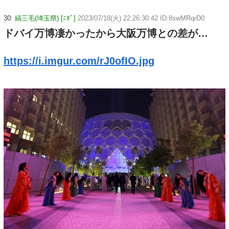
30:
縞三毛(埼玉県) [ﾆﾀﾞ]
2023/07/18(火) 22:26:30.42 ID:8swMRqrD0
ドバイ万博凄かったから大阪万博との差が…
https://i.imgur.com/rJ0ofIO.jpg