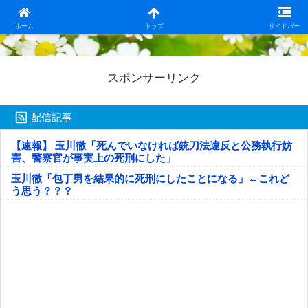
日本第一！ニュース録
ホーム
トップ
サイドバー
スポンサーリンク
配信記事
【速報】 玉川徹「死んでいなければ銃刀法違反と公務執行妨
害、警察官が事実上の死刑にした」
玉川徹「包丁男を結果的に死刑にしたことになる」←これど
う思う？？？