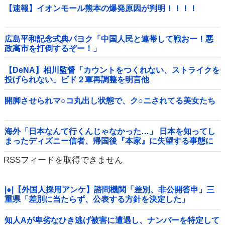
【速報】イオンモール熊本の爆発原因が判明！！！！
広島平和記念式典パヨク「中国人民と連帯して戦おー！悪
政高市を打倒するぞー！」
【DeNA】相川監督「カウントをつくれない、ストライクを
投げられない」ビド２軍再調整を明言他
開脚させられマ○コ丸出し状態で、ク○ニされてる美女たち
海外「日本なんて行くんじゃなかった…」 日本を知ってし
まったディズニー信者、帰国後『本家』に失望する事態に
RSSフィードを取得できません
|●|【外国人採用アンケ】諮問機関「差別、非公開答申」三
重県「差別に当たらず、公表する方針を決定した」
知人Aが卑劣なひき逃げ被害に遭遇し、ナンバーを特定して