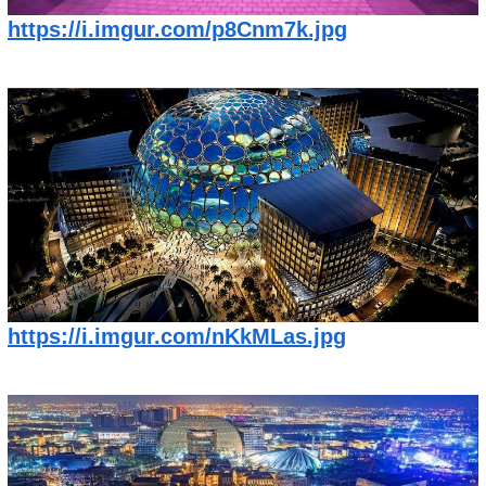
https://i.imgur.com/p8Cnm7k.jpg
https://i.imgur.com/nKkMLas.jpg