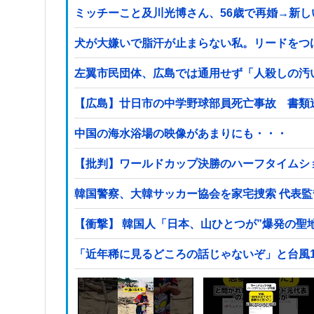
ミッチーこと及川光博さん、56歳で再婚→新
犬が大嫌いで脂汗が止まらない私。リードをつ
左翼市民団体、広島では通用せず「人殺しの汚
【広島】廿日市の中学野球部員死亡事故 書類
中国の海水浴場の映像があまりにも・・・
【批判】ワールドカップ決勝のハーフタイムショ
韓国警察、大韓サッカー協会を家宅捜索 代表
【衝撃】 韓国人「日本、山ひとつが”爆発の聖
「近年稀に見るどころの話じゃないぞ」と台風