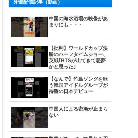
外部配信記事（動画）
中国の海水浴場の映像があ
まりにも・・・
【批判】ワールドカップ決
勝のハーフタイムショー、
英紙｢BTSが出てきて悪夢
かと思った｣
【なんで】竹島ソングを歌
う韓国アイドルグループが
待望の日本デビュー
中国人による密漁が止まら
ない