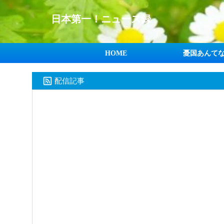
日本第一！ニュース録
HOME
憂国あんて
配信記事