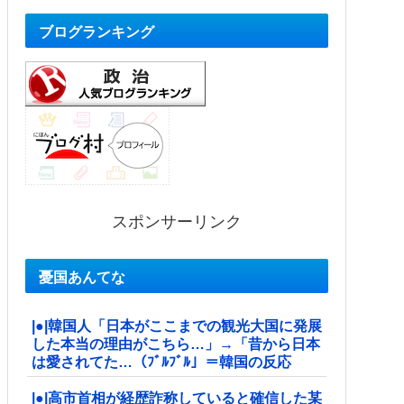
ブログランキング
スポンサーリンク
憂国あんてな
|●|韓国人「日本がここまでの観光大国に発展
した本当の理由がこちら…」→「昔から日本
は愛されてた…（ﾌﾞﾙﾌﾞﾙ」＝韓国の反応
|●|高市首相が経歴詐称していると確信した某