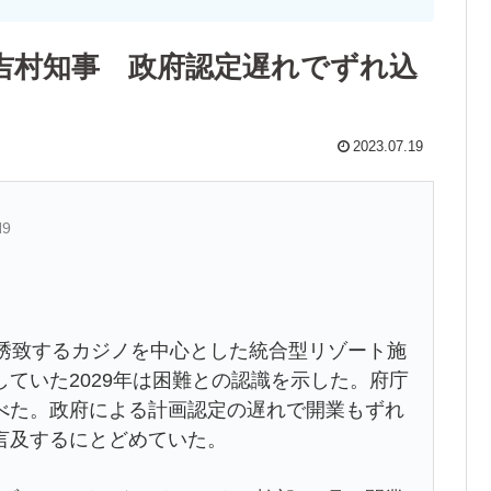
と吉村知事 政府認定遅れでずれ込
2023.07.19
H9
誘致するカジノを中心とした統合型リゾート施
していた2029年は困難との認識を示した。府庁
べた。政府による計画認定の遅れで開業もずれ
言及するにとどめていた。