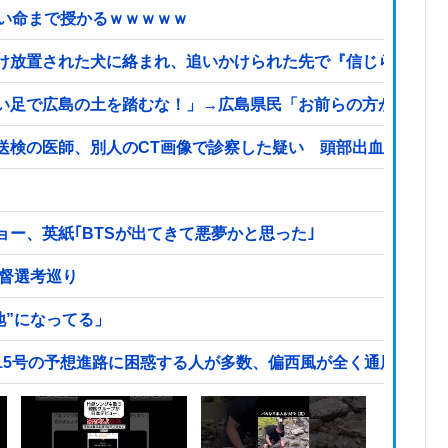
しい命まで授かるｗｗｗｗｗ
け放置された犬に絡まれ、追いかけられた先で『信じられない
い足で広島の土を踏むな！」→広島県民「お前らの方が汚いん
送検の医師、別人のCT画像で診察した疑い 頭部出血に気づ
ー、英紙｢BTSが出てきて悪夢かと思った｣
監督選考巡り
地”になってる」
15号の予想進路に困惑する人が多数、偏西風が全く通用してい