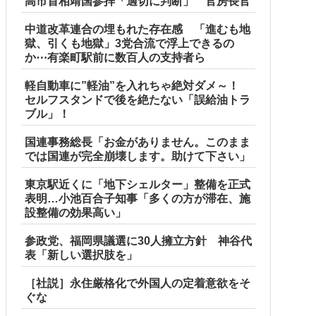
高市首相靖国参拝「適切に判断」 官房長官
中道改革連合の埋もれた存在感 「進むも地
獄、引くも地獄」3党合流で浮上できるの
か⋯有楽町駅前に数百人の支持者ら
軽自動車に”軽油”を入れちゃ絶対ダメ～！
セルフスタンドで後を絶たない「誤給油トラ
ブル」！
国連事務総長「お金がありません。このまま
では国連が完全崩壊します。助けて下さい」
東京駅近くに「地下シェルター」整備を正式
表明…小池百合子知事「多くの方が滞在、施
設整備の効果高い」
参政党、福岡県議選に30人擁立方針 神谷代
表「新しい選択肢を」
［社説］永住厳格化で外国人の定着意欲をそ
ぐな