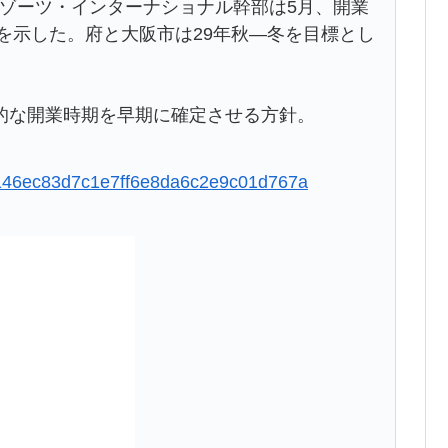
ゾーツ・インターナショナル幹部は5月、開業
しを示した。府と大阪市は29年秋―冬を目標とし
的な開業時期を早期に確定させる方針。
d22146ec83d7c1e7ff6e8da6c2e9c01d767a