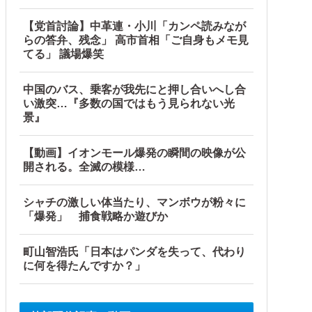
【党首討論】中革連・小川「カンペ読みなが
らの答弁、残念」 高市首相「ご自身もメモ見
光景』を目撃→必死で救急車を呼ぶも犬と取り残されて・・・
てる」 議場爆笑
じゃ！」「ワシらが広島県民じゃ」
中国のバス、乗客が我先にと押し合いへし合
かなかった可能性
い激突…『多数の国ではもう見られない光
景』
【動画】イオンモール爆発の瞬間の映像が公
開される。全滅の模様…
シャチの激しい体当たり、マンボウが粉々に
「爆発」 捕食戦略か遊びか
町山智浩氏「日本はパンダを失って、代わり
ないんだけど……他
に何を得たんですか？」