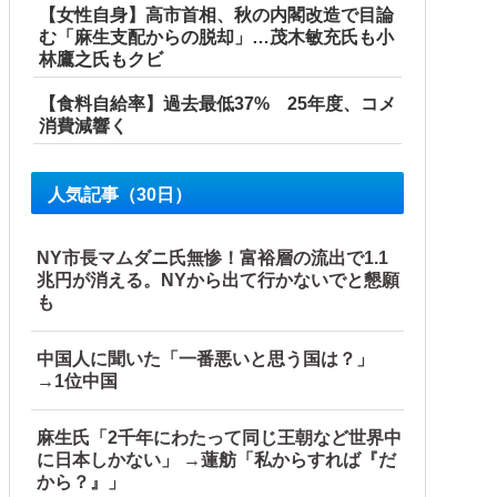
【女性自身】高市首相、秋の内閣改造で目論
む「麻生支配からの脱却」…茂木敏充氏も小
林鷹之氏もクビ
【食料自給率】過去最低37% 25年度、コメ
消費減響く
人気記事（30日）
NY市長マムダニ氏無惨！富裕層の流出で1.1
兆円が消える。NYから出て行かないでと懇願
も
中国人に聞いた「一番悪いと思う国は？」
→1位中国
麻生氏「2千年にわたって同じ王朝など世界中
に日本しかない」 →蓮舫「私からすれば『だ
から？』」