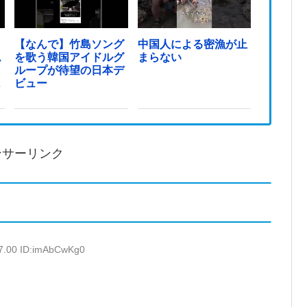
ッ
【なんで】竹島ソング
中国人による密漁が止
ム
を歌う韓国アイドルグ
まらない
ループが待望の日本デ
っ
ビュー
ンサーリンク
47.00 ID:imAbCwKg0