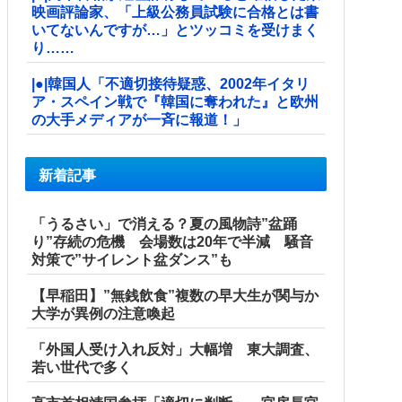
映画評論家、「上級公務員試験に合格とは書
いてないんですが…」とツッコミを受けまく
り……
|●|韓国人「不適切接待疑惑、2002年イタリ
ア・スペイン戦で『韓国に奪われた』と欧州
の大手メディアが一斉に報道！」
新着記事
「うるさい」で消える？夏の風物詩”盆踊
り”存続の危機 会場数は20年で半減 騒音
対策で”サイレント盆ダンス”も
【早稲田】”無銭飲食”複数の早大生が関与か
大学が異例の注意喚起
「外国人受け入れ反対」大幅増 東大調査、
若い世代で多く