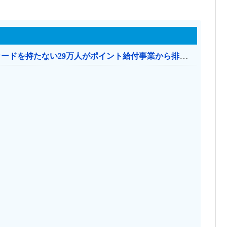
共産党「これは酷い…京都市でマイナンバーカードを持たない29万人がポイント給付事業から排除された」