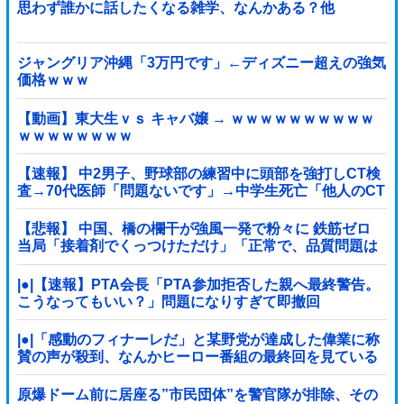
思わず誰かに話したくなる雑学、なんかある？他
ジャングリア沖縄「3万円です」←ディズニー超えの強気
価格ｗｗｗ
【動画】東大生ｖｓ キャバ嬢 → ｗｗｗｗｗｗｗｗｗｗ
ｗｗｗｗｗｗｗｗ
【速報】 中2男子、野球部の練習中に頭部を強打しCT検
査→70代医師「問題ないです」→中学生死亡「他人のCT
画像みてました」
【悲報】 中国、橋の欄干が強風一発で粉々に 鉄筋ゼロ
当局「接着剤でくっつけただけ」「正常で、品質問題は
ない」
|●|【速報】PTA会長「PTA参加拒否した親へ最終警告。
こうなってもいい？」問題になりすぎて即撤回
|●|「感動のフィナーレだ」と某野党が達成した偉業に称
賛の声が殺到、なんかヒーロー番組の最終回を見ている
ような気分に……
原爆ドーム前に居座る”市民団体”を警官隊が排除、その