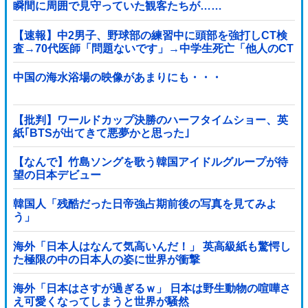
瞬間に周囲で見守っていた観客たちが……
【速報】中2男子、野球部の練習中に頭部を強打しCT検
査→70代医師「問題ないです」→中学生死亡「他人のCT
画像みてました」
中国の海水浴場の映像があまりにも・・・
【批判】ワールドカップ決勝のハーフタイムショー、英
紙｢BTSが出てきて悪夢かと思った｣
【なんで】竹島ソングを歌う韓国アイドルグループが待
望の日本デビュー
韓国人「残酷だった日帝強占期前後の写真を見てみよ
う」
海外「日本人はなんて気高いんだ！」 英高級紙も驚愕し
た極限の中の日本人の姿に世界が衝撃
海外「日本はさすが過ぎるｗ」 日本は野生動物の喧嘩さ
え可愛くなってしまうと世界が騒然