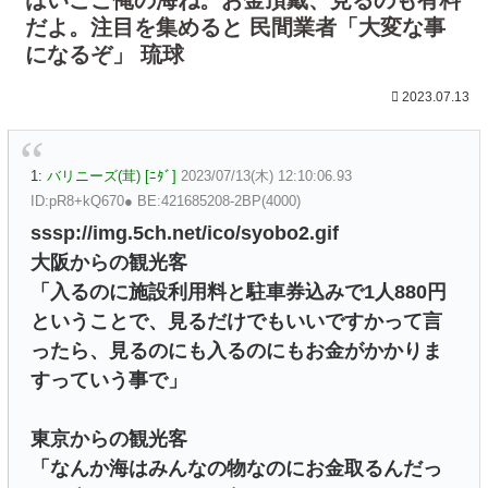
だよ。注目を集めると 民間業者「大変な事
になるぞ」 琉球
2023.07.13
1:
バリニーズ(茸) [ﾆﾀﾞ]
2023/07/13(木) 12:10:06.93
ID:pR8+kQ670● BE:421685208-2BP(4000)
sssp://img.5ch.net/ico/syobo2.gif
大阪からの観光客
「入るのに施設利用料と駐車券込みで1人880円
ということで、見るだけでもいいですかって言
ったら、見るのにも入るのにもお金がかかりま
すっていう事で」
東京からの観光客
「なんか海はみんなの物なのにお金取るんだっ