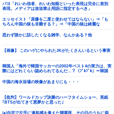
パヨ「れいわ信者、れいわ知能といった表現は完全に差別
表現。メディアは放送禁止用語に指定するべき」
エッセイスト「原爆を二度と使わせてはならない」⇒「も
ちろん中国の核も非難する？」⇒「中国の核は綺麗な
核！」
思わず誰かに話したくなる雑学、なんかある？他
【画像】 このハゲにやられたJKがたくさんいるという事実
韓国人「海外で韓国サッカーの2002年ベスト4の実力は、実
際にはどれくらい認められてるんだ…？（ﾌﾞﾙﾌﾞﾙ」＝韓国
の反応
中国の海水浴場の映像があまりにも・・・
【批判】ワールドカップ決勝のハーフタイムショー、英紙
｢BTSが出てきて悪夢かと思った｣
|●|自宅で左手に違和感を覚えた開業医、その日のうちに両