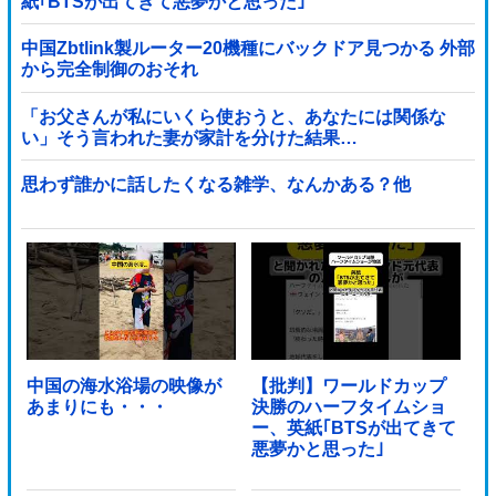
紙｢BTSが出てきて悪夢かと思った｣
中国Zbtlink製ルーター20機種にバックドア見つかる 外部
から完全制御のおそれ
「お父さんが私にいくら使おうと、あなたには関係な
い」そう言われた妻が家計を分けた結果…
思わず誰かに話したくなる雑学、なんかある？他
中国の海水浴場の映像が
【批判】ワールドカップ
あまりにも・・・
決勝のハーフタイムショ
ー、英紙｢BTSが出てきて
悪夢かと思った｣