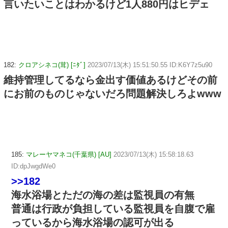
言いたいことはわかるけど1人880円はヒデェ
182:
クロアシネコ(茸) [ﾆﾀﾞ]
2023/07/13(木) 15:51:50.55 ID:K6Y7z5u90
維持管理してるなら金出す価値あるけどその前
にお前のものじゃないだろ問題解決しろよwww
185:
マレーヤマネコ(千葉県) [AU]
2023/07/13(木) 15:58:18.63
ID:dpJwgdWe0
>>182
海水浴場とただの海の差は監視員の有無
普通は行政が負担している監視員を自腹で雇
っているから海水浴場の認可が出る