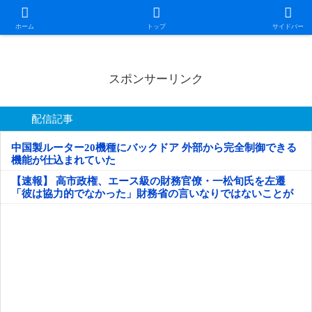
日本第一！ニュース録
ホーム
トップ
サイドバー
スポンサーリンク
配信記事
中国製ルーター20機種にバックドア 外部から完全制御できる
機能が仕込まれていた
【速報】 高市政権、エース級の財務官僚・一松旬氏を左遷
「彼は協力的でなかった」財務省の言いなりではないことが
判明