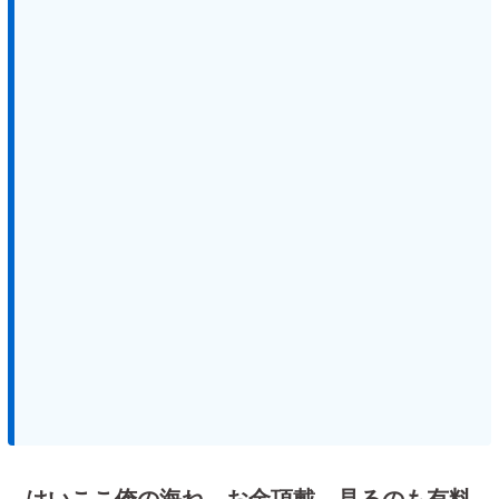
はいここ俺の海ね。お金頂戴、見るのも有料