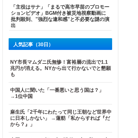
「主役はサナ」「まるで高市早苗のプロモー
ションビデオ」BGM付き被災地視察動画に
批判殺到、”強烈な違和感”と不必要な謎の演
出
人気記事（30日）
NY市長マムダニ氏無惨！富裕層の流出で1.1
兆円が消える。NYから出て行かないでと懇願
も
中国人に聞いた「一番悪いと思う国は？」
→1位中国
麻生氏「2千年にわたって同じ王朝など世界中
に日本しかない」 →蓮舫「私からすれば『だ
から？』」