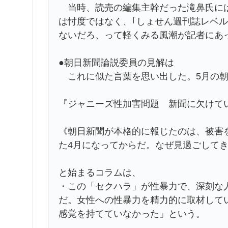
当時、読売の編集主幹だった滝鼻氏には
は忖度ではなく、｢しょせん週刊誌レベ
ないだろ、って軽くみる風潮が記者にあ
●朝日新聞論説委員の見解は
これに似た言葉を思い出した。5月の朝
『ジャニーズ性加害問題 新聞に欠けてい
《朝日新聞が本格的に報じたのは、被害
た4月になってからだ。なぜ見過ごして
と始まるコラムは、
・この「セクハラ」が性暴力で、深刻な
だ。女性への性暴力を精力的に取材して
感覚を持てていなかった」という。