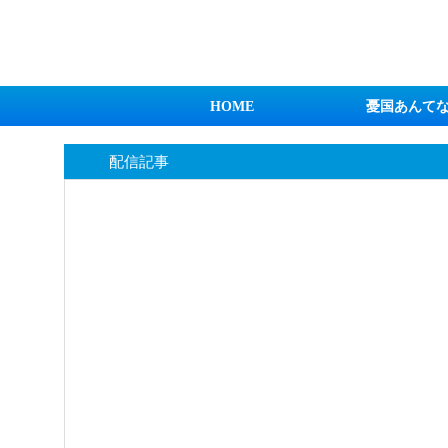
日本第一！ニュース録
HOME
憂国あんて
配信記事