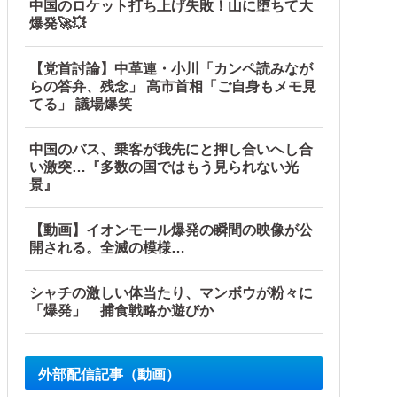
中国のロケット打ち上げ失敗！山に堕ちて大
爆発🚀💥
【党首討論】中革連・小川「カンペ読みなが
らの答弁、残念」 高市首相「ご自身もメモ見
てる」 議場爆笑
中国のバス、乗客が我先にと押し合いへし合
い激突…『多数の国ではもう見られない光
景』
【動画】イオンモール爆発の瞬間の映像が公
開される。全滅の模様…
シャチの激しい体当たり、マンボウが粉々に
「爆発」 捕食戦略か遊びか
外部配信記事（動画）