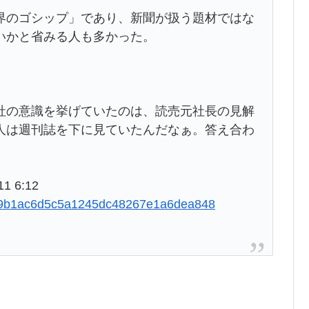
界のゴシップ」であり、新聞が扱う題材ではな
いかと省みる人も多かった。
社の意識を挙げていたのは、読売元社長の見解
人は週刊誌を下に見ていたんだなぁ。答え合わ
 6:12
8dfc9b1ac6d5c5a1245dc48267e1a6dea848