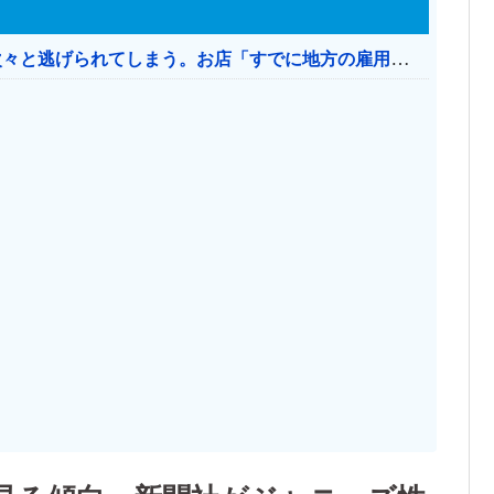
日本のお店、時給1500円でもミャンマー人に次々と逃げられてしまう。お店「すでに地方の雇用は崩壊」