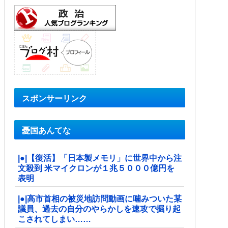
スポンサーリンク
憂国あんてな
|●|【復活】「日本製メモリ」に世界中から注
文殺到 米マイクロンが１兆５０００億円を
表明
|●|高市首相の被災地訪問動画に噛みついた某
議員、過去の自分のやらかしを速攻で掘り起
こされてしまい……