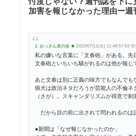
忖度じゃない？週刊誌を下に
加害を報じなかった理由ー週
1:
おっさん友の会 ★
2023/07/11(火) 11:49:57.63 I
私の嫌いな言葉に「文春砲」がある。先
文春砲といちいち騒がれるのは他が報じ
あと文春は別に正義の味方でもなんでも
猟犬は政治ネタだろうが芸能人の不倫ネ
（さが）。スキャンダリズムが得意で刺
だから目の前に出されて問われるのは
●新聞は「なぜ報じなかったのか」