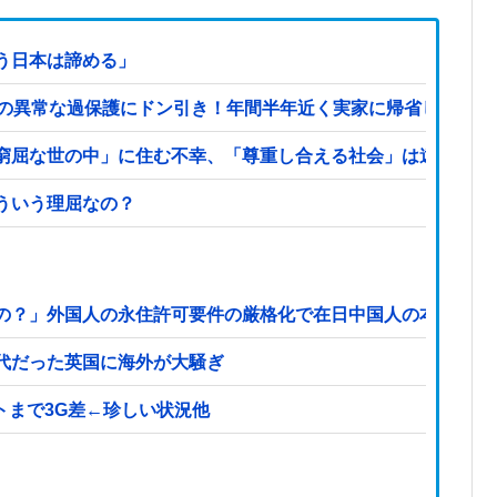
う日本は諦める」
家の異常な過保護にドン引き！年間半年近く実家に帰省して家
窮屈な世の中」に住む不幸、「尊重し合える社会」は遠ざかる
ういう理屈なの？
の？」外国人の永住許可要件の厳格化で在日中国人の本音は？
代だった英国に海外が大騒ぎ
トまで3G差←珍しい状況他