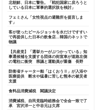
北朝鮮、日本に警告。「戦犯国家に戻ろうと
している日本に軍事的選択肢を検討」
フェミさん「女性視点の避難所を提言しま
す」
客が使ったビールジョッキを水だけですすい
で再提供した日本の飲食店…韓国のネットで
物議
【共産党】「選挙カーがぶつかっている」知
事選候補を支援する団体の街宣車が道路左側
の電柱に衝突 県議と運動員が重傷 長野
防衛省チャーター舶「はくおうⅡ」が入浴や
医療提供 断水や猛暑に苦しむ熊本の被災者
支援
食料品消費減税 閣議決定
消費減税、自民党臨時総務会で全会一致で了
承 宮沢洋一と中谷元は欠席