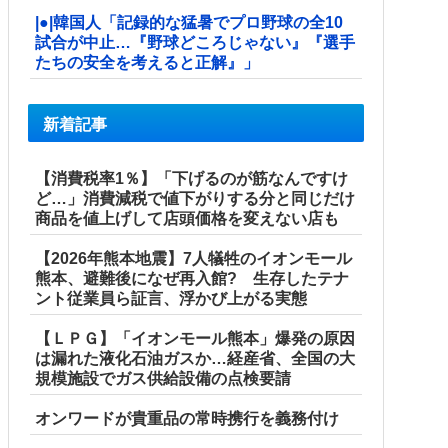
|●|韓国人「記録的な猛暑でプロ野球の全10
試合が中止…『野球どころじゃない』『選手
たちの安全を考えると正解』」
新着記事
【消費税率1％】「下げるのが筋なんですけ
ど…」消費減税で値下がりする分と同じだけ
商品を値上げして店頭価格を変えない店も
【2026年熊本地震】7人犠牲のイオンモール
熊本、避難後になぜ再入館? 生存したテナ
ント従業員ら証言、浮かび上がる実態
【ＬＰＧ】「イオンモール熊本」爆発の原因
は漏れた液化石油ガスか…経産省、全国の大
規模施設でガス供給設備の点検要請
オンワードが貴重品の常時携行を義務付け