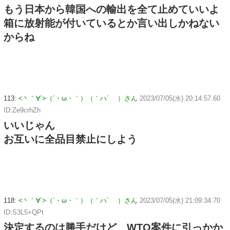
もう日本から韓国への輸出を全て止めていいよ
箱に放射能が付いているとか言い出しかねない
からね
113:
<丶｀∀´>（´・ω・｀）（｀ハ´ ）さん
2023/07/05(水) 20:14:57.60
ID:Ze9crhZh
いいじゃん
お互いに全品目禁止にしよう
118:
<丶｀∀´>（´・ω・｀）（｀ハ´ ）さん
2023/07/05(水) 21:09:34.70
ID:S3L5+QPt
決定するのは勝手だけど、WTO案件に引っかか