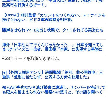
広島平和記念式典パヨク「中国人民と連帯して戦おー！悪
政高市を打倒するぞー！」
【DeNA】相川監督「カウントをつくれない、ストライクを
投げられない」ビド２軍再調整を明言他
開脚させられマ○コ丸出し状態で、ク○ニされてる美女たち
海外「日本なんて行くんじゃなかった…」 日本を知ってし
まったディズニー信者、帰国後『本家』に失望する事態に
RSSフィードを取得できません
|●|【外国人採用アンケ】諮問機関「差別、非公開答申」三
重県「差別に当たらず、公表する方針を決定した」
知人Aが卑劣なひき逃げ被害に遭遇し、ナンバーを特定して
も犯人を捕まえられない警察への怒りと、その話を聞いて
「逃げた方が得じゃん」と言い放ったBの神経がわからん