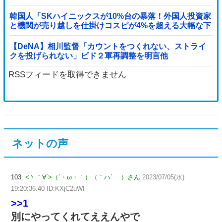
韓国人「SKハイニックスが10%台の暴落！外国人投資家
と機関が売り越しを仕掛けコスピが4%を超える大幅な下
落‥」
【DeNA】相川監督「カウントをつくれない、ストライ
クを投げられない」ビド２軍再調整を明言他
RSSフィードを取得できません
ネットの声
103:
<丶｀∀´>（´・ω・｀）（｀ハ´ ）さん
2023/07/05(水)
19:20:36.40 ID:KXjC2uWI
>>1
別にやってくれてええんやで