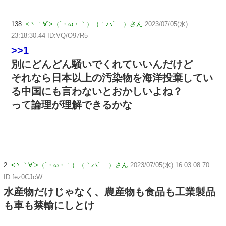
138:
<丶｀∀´>（´・ω・｀）（｀ハ´ ）さん
2023/07/05(水)
23:18:30.44 ID:VQ/O97R5
>>1
別にどんどん騒いでくれていいんだけど
それなら日本以上の汚染物を海洋投棄してい
る中国にも言わないとおかしいよね？
って論理が理解できるかな
2:
<丶｀∀´>（´・ω・｀）（｀ハ´ ）さん
2023/07/05(水) 16:03:08.70
ID:fez0CJcW
水産物だけじゃなく、農産物も食品も工業製品
も車も禁輸にしとけ