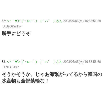
32:
<丶｀∀´>（´・ω・｀）（｀ハ´ ）さん
2023/07/05(水) 16:55:51.59
ID:U9GKuHhF
勝手にどうぞ
33:
<丶｀∀´>（´・ω・｀）（｀ハ´ ）さん
2023/07/05(水) 16:58:56.60
ID:NEkpiI3P
そうかそうか、じゃあ海繋がってるから韓国の
水産物も全部禁輸な！