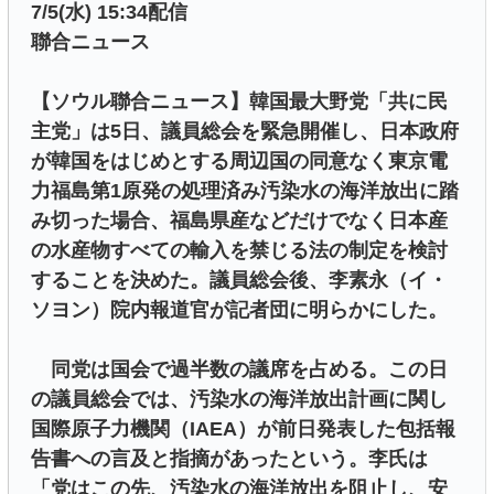
7/5(水) 15:34配信
聯合ニュース
【ソウル聯合ニュース】韓国最大野党「共に民
主党」は5日、議員総会を緊急開催し、日本政府
が韓国をはじめとする周辺国の同意なく東京電
力福島第1原発の処理済み汚染水の海洋放出に踏
み切った場合、福島県産などだけでなく日本産
の水産物すべての輸入を禁じる法の制定を検討
することを決めた。議員総会後、李素永（イ・
ソヨン）院内報道官が記者団に明らかにした。
同党は国会で過半数の議席を占める。この日
の議員総会では、汚染水の海洋放出計画に関し
国際原子力機関（IAEA）が前日発表した包括報
告書への言及と指摘があったという。李氏は
「党はこの先、汚染水の海洋放出を阻止し、安