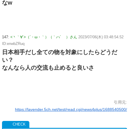
なw
147:
<丶｀∀´>（´・ω・｀）（｀ハ´ ）さん
2023/07/06(木) 03:48:54.52
ID:enwbZRuq
日本相手だし全ての物を対象にしたらどうだ
い？
なんなら人の交流も止めると良いさ
引用元:
https://lavender.5ch.net/test/read.cgi/news4plus/1688540500/