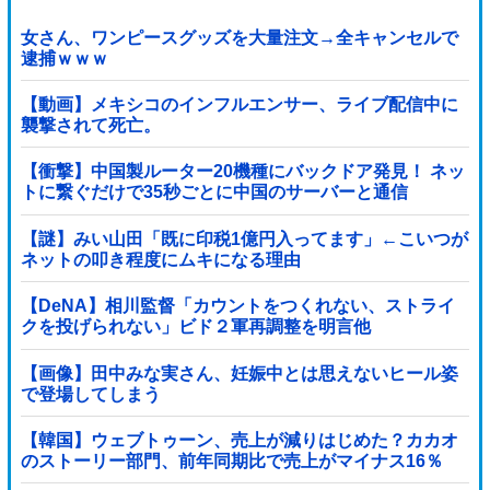
女さん、ワンピースグッズを大量注文→全キャンセルで
逮捕ｗｗｗ
【動画】メキシコのインフルエンサー、ライブ配信中に
襲撃されて死亡。
【衝撃】中国製ルーター20機種にバックドア発見！ ネッ
トに繋ぐだけで35秒ごとに中国のサーバーと通信
【謎】みい山田「既に印税1億円入ってます」←こいつが
ネットの叩き程度にムキになる理由
【DeNA】相川監督「カウントをつくれない、ストライ
クを投げられない」ビド２軍再調整を明言他
【画像】田中みな実さん、妊娠中とは思えないヒール姿
で登場してしまう
【韓国】ウェブトゥーン、売上が減りはじめた？カカオ
のストーリー部門、前年同期比で売上がマイナス16％