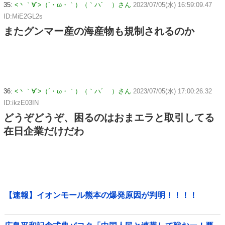
35:
<丶｀∀´>（´・ω・｀）（｀ハ´ ）さん
2023/07/05(水) 16:59:09.47
ID:MiE2GL2s
またグンマー産の海産物も規制されるのか
36:
<丶｀∀´>（´・ω・｀）（｀ハ´ ）さん
2023/07/05(水) 17:00:26.32
ID:ikzE03IN
どうぞどうぞ、困るのはおまエラと取引してる
在日企業だけだわ
【速報】イオンモール熊本の爆発原因が判明！！！！