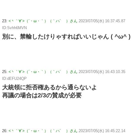
23:
<丶｀∀´>（´・ω・｀）（｀ハ´ ）さん
2023/07/05(水) 16:37:45.87
ID:Svhh6MVN
別に、禁輸したけりゃすればいいじゃん ( ^ω^ )
25:
<丶｀∀´>（´・ω・｀）（｀ハ´ ）さん
2023/07/05(水) 16:43:10.35
ID:dEFU24QP
大統領に拒否権あるから通らないよ
再議の場合は2/3の賛成が必要
26:
<丶｀∀´>（´・ω・｀）（｀ハ´ ）さん
2023/07/05(水) 16:45:22.14