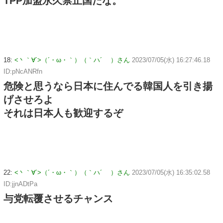
TPP加盟永久禁止国だな。
18:
<丶｀∀´>（´・ω・｀）（｀ハ´ ）さん
2023/07/05(水) 16:27:46.18
ID:pNcANRfn
危険と思うなら日本に住んでる韓国人を引き揚
げさせろよ
それは日本人も歓迎するぞ
22:
<丶｀∀´>（´・ω・｀）（｀ハ´ ）さん
2023/07/05(水) 16:35:02.58
ID:jjnADtPa
与党転覆させるチャンス