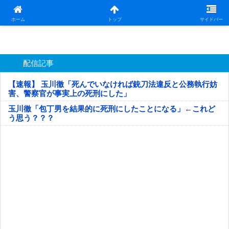
日本第一！ニュース録
ホーム
トップ
サイドバー
配信記事
【速報】 玉川徹「死んでいなければ銃刀法違反と公務執行妨
害、警察官が事実上の死刑にした」
玉川徹「包丁男を結果的に死刑にしたことになる」←これど
う思う？？？