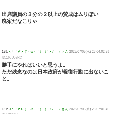
出席議員の３分の２以上の賛成はムリぽい
廃案だなこりゃ
129:
<丶｀∀´>（´・ω・｀）（｀ハ´ ）さん
2023/07/05(水) 23:04:02.29
ID:16cUJeRQ
勝手にやればいいと思うよ。
ただ残念なのは日本政府が報復行動に出ないこ
と。
131:
<丶｀∀´>（´・ω・｀）（｀ハ´ ）さん
2023/07/05(水) 23:07:01.46