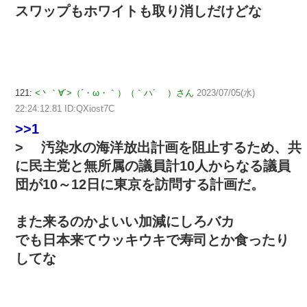
スワップもホワイトも取り消しだけどな
121:
<丶｀∀´>（´・ω・｀）（｀ハ´ ）さん
2023/07/05(水)
22:24:12.81 ID:QXiost7C
>>1
> 汚染水の海洋放出計画を阻止するため、共
に民主党と無所属の議員計10人からなる議員
団が10～12日に東京を訪問する計画だ。
また来るのかよいい加減にしろバカ
でも日本来てウッキウキで寿司とか食ったり
してな