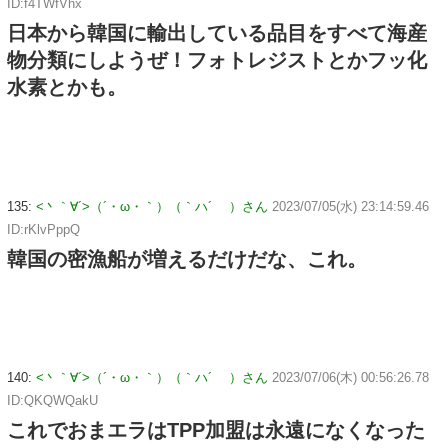
ID:f4TWfVhx
日本から韓国に輸出している品目をすべて海産
物分類にしようぜ！フォトレジストとかフッ化
水素とかも。
135:
<丶｀∀´>（´・ω・｀）（｀ハ´ ）さん
2023/07/05(水) 23:14:59.46
ID:rKlvPppQ
韓国の密漁船が増えるだけだな、これ。
140:
<丶｀∀´>（´・ω・｀）（｀ハ´ ）さん
2023/07/06(木) 00:56:26.78
ID:QKQWQakU
これでおまエラはTPP加盟は永遠になくなった