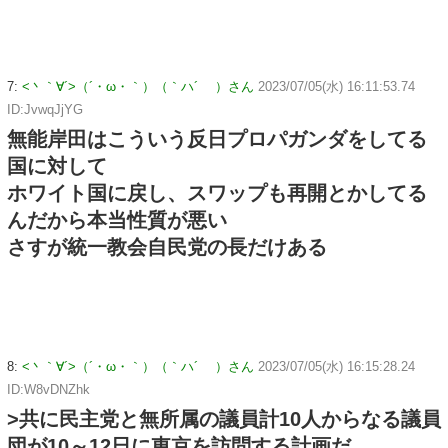
7:
<丶｀∀´>（´・ω・｀）（｀ハ´ ）さん
2023/07/05(水) 16:11:53.74
ID:JvwqJjYG
無能岸田はこういう反日プロパガンダをしてる
国に対して
ホワイト国に戻し、スワップも再開とかしてる
んだから本当性質が悪い
さすが統一教会自民党の長だけある
8:
<丶｀∀´>（´・ω・｀）（｀ハ´ ）さん
2023/07/05(水) 16:15:28.24
ID:W8vDNZhk
>共に民主党と無所属の議員計10人からなる議員
団が10～12日に東京を訪問する計画だ。