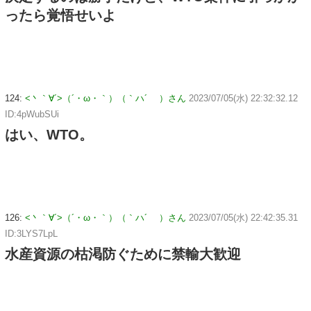
ったら覚悟せいよ
124:
<丶｀∀´>（´・ω・｀）（｀ハ´ ）さん
2023/07/05(水) 22:32:32.12
ID:4pWubSUi
はい、WTO。
126:
<丶｀∀´>（´・ω・｀）（｀ハ´ ）さん
2023/07/05(水) 22:42:35.31
ID:3LYS7LpL
水産資源の枯渇防ぐために禁輸大歓迎