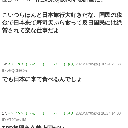
こいつらほんと日本旅行大好きだな、国民の税
金で日本来て寿司天ぷら食って反日国民には絶
賛されて楽な仕事だよ
14:
<丶｀∀´>（´・ω・｀）（｀ハ´ ）さん
2023/07/05(水) 16:24:25.68
ID:vSQGb6Cm
でも日本に来て食べるんでしょ
17:
<丶｀∀´>（´・ω・｀）（｀ハ´ ）さん
2023/07/05(水) 16:27:14.30
ID:AT2CwN1M