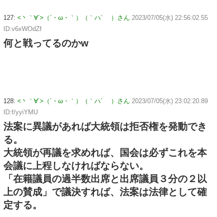
127:
<丶｀∀´>（´・ω・｀）（｀ハ´ ）さん
2023/07/05(水) 22:56:02.55
ID:v6xWOdZf
何と戦ってるのかw
128:
<丶｀∀´>（´・ω・｀）（｀ハ´ ）さん
2023/07/05(水) 23:02:20.89
ID:f/yyiYMU
法案に異議があれば大統領は拒否権を発動でき
る。
大統領が再議を求めれば、国会は必ずこれを本
会議に上程しなければならない。
「在籍議員の過半数出席と出席議員３分の２以
上の賛成」で議決すれば、法案は法律として確
定する。