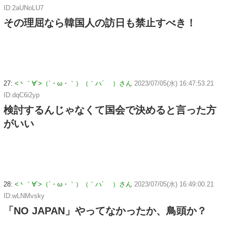
ID:2aUNoLU7
その理屈なら韓国人の訪日も禁止すべき！
27:
<丶｀∀´>（´・ω・｀）（｀ハ´ ）さん
2023/07/05(水) 16:47:53.21
ID:dqC6i2yp
検討するんじゃなくて国会で決めると言った方
がいい
28:
<丶｀∀´>（´・ω・｀）（｀ハ´ ）さん
2023/07/05(水) 16:49:00.21
ID:wLNMvsky
「NO JAPAN」やってなかったか、鳥頭か？