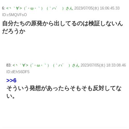
6:
<丶｀∀´>（´・ω・｀）（｀ハ´ ）さん
2023/07/05(水) 16:06:45.33
ID:c5MQVFsO
自分たちの原発から出してるのは検証しないん
だろうか
83:
<丶｀∀´>（´・ω・｀）（｀ハ´ ）さん
2023/07/05(水) 18:33:08.46
ID:dEhS6DF5
>>6
そういう発想があったらそもそも反対してな
い。