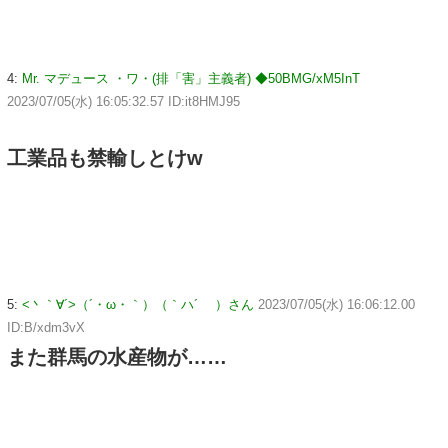
4:
Mr. マデュース ・ワ・(排「害」主義者) ◆50BMG/xM5InT
2023/07/05(水) 16:05:32.57 ID:it8HMJ95
工業品も禁輸しとけw
5:
<丶｀∀´>（´・ω・｀）（｀ハ´ ）さん
2023/07/05(水) 16:06:12.00
ID:B/xdm3vX
また群馬の水産物が……