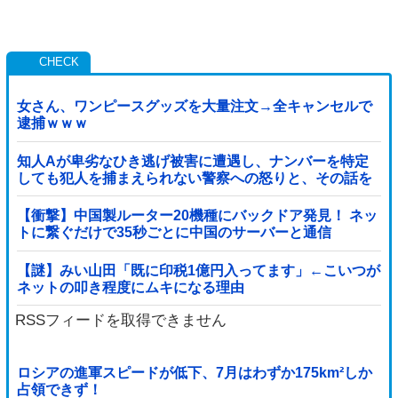
女さん、ワンピースグッズを大量注文→全キャンセルで
逮捕ｗｗｗ
知人Aが卑劣なひき逃げ被害に遭遇し、ナンバーを特定
しても犯人を捕まえられない警察への怒りと、その話を
聞いて「逃げた方が得じゃん」と言い放ったBの神経が
わからん
【衝撃】中国製ルーター20機種にバックドア発見！ ネッ
トに繋ぐだけで35秒ごとに中国のサーバーと通信
【謎】みい山田「既に印税1億円入ってます」←こいつが
ネットの叩き程度にムキになる理由
RSSフィードを取得できません
ロシアの進軍スピードが低下、7月はわずか175km²しか
占領できず！