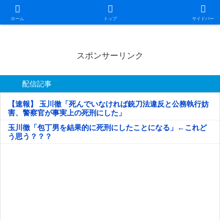
日本第一！ニュース録
ホーム
トップ
サイドバー
スポンサーリンク
配信記事
【速報】 玉川徹「死んでいなければ銃刀法違反と公務執行妨
害、警察官が事実上の死刑にした」
玉川徹「包丁男を結果的に死刑にしたことになる」←これど
う思う？？？