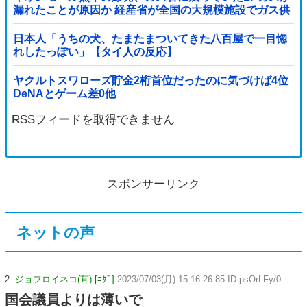
漏れたことが原因か 経産省が全国の大規模施設でガス供
給設備の点検要請
日本人「うちの犬、たまたまついてきた八百屋で一目惚
れしたっぽい」【タイ人の反応】
ヤクルトスワローズ貯金2桁首位だったのに気づけば4位
DeNAとゲーム差0他
RSSフィードを取得できません
スポンサーリンク
ネットの声
2:
ジョフロイネコ(茸) [ﾆﾀﾞ]
2023/07/03(月) 15:16:26.85 ID:psOrLFy/0
国会議員よりは薄いで