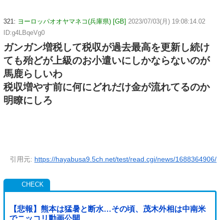
321:
ヨーロッパオオヤマネコ(兵庫県) [GB]
2023/07/03(月) 19:08:14.02
ID:g4LBqeVg0
ガンガン増税して税収が過去最高を更新し続け
ても殆どが上級のお小遣いにしかならないのが
馬鹿らしいわ
税収増やす前に何にどれだけ金が流れてるのか
明瞭にしろ
引用元:
https://hayabusa9.5ch.net/test/read.cgi/news/1688364906/
【悲報】熊本は猛暑と断水…その頃、茂木外相は中南米
でニッコリ動画公開