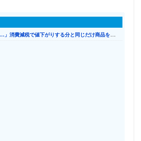
【消費税率1％】 「下げるのが筋なんですけど…」消費減税で値下がりする分と同じだけ商品を値上げして店頭価格を変えない店も