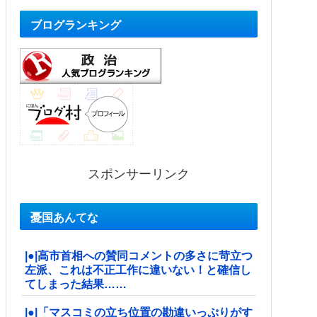
ブログランキング
スポンサーリンク
憂国あんてな
|●|高市首相への賛同コメントの多さに苛立つ
左派、これは不正工作に違いない！と確信し
てしまった結果……
|●|「マスコミの立ち位置の勘違いっぷりがす