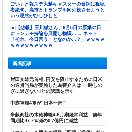
ごい」と報ステ大越キャスターの台詞に視聴
者絶句、高市とトランプを同列視させようと
いう思惑がひしひしと
|●|【悲報】玉川徹さん、8月6日の原爆の日
にトンデモ持論を展開し物議… → ネット
「それ、今日言うことなのか…？」ｗｗｗｗ
ｗｗｗｗｗｗｗｗｗ
新着記事
岸田文雄元首相､円安を阻止するために日米
の通貨当局が実施した為替介入は｢一時しの
ぎに過ぎない｣との認識を示す
中露軍艦4隻が”日本一周”
米穀商社の木徳神糧4-6月期経常利益、前年
同期比97.7％減の0.7億円に減益