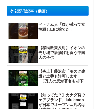
外部配信記事（動画）
ベトナム人「腹が減って女
性殺し山に捨てた」
【移民政策反対】イオンの
売り場で唐揚げを食う中国
人の子供
【炎上】藤沢市「モスク建
設と土葬も許可します」
→3万人の反対署名も却下
【知ってた？】カナダ発ウ
ェアブランド、lululemon
が日本でオープン→店名は