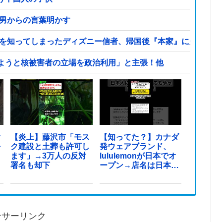
次男からの言葉明かす
本を知ってしまったディズニー信者、帰国後『本家』に失望する
ようと核被害者の立場を政治利用」と主張！他
オ
【炎上】藤沢市「モス
【知ってた？】カナダ
を
ク建設と土葬も許可し
発ウェアブランド、
ます」→3万人の反対
lululemonが日本でオ
署名も却下
ープン→店名は日本差
別からできた？
ンサーリンク