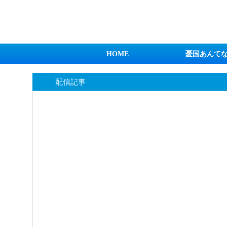
日本第一！ニュース録
HOME
憂国あんて
配信記事