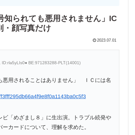
号知られても悪用されません」IC
別・顔写真だけ
2023.07.01
1 ID:rla5yLIs0● BE:971283288-PLT(14001)
も悪用されることはありません」 ＩＣには名
52ff3fff295db66a4f9e8f0a1143ba0c5f3
ビ「めざまし８」に生出演。トラブル続発や
バーカードについて、理解を求めた。