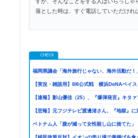
すが、そんなことをする人はいらっしゃ
落とした時は、すぐ電話していただけれ
福岡県議会「海外旅行じゃない、海外活動だ！」
【実況・雑談用】8/6公式戦 横浜DeNAベイ
【速報】影山優佳（25）、『爆弾発言』キタ
【悲報】元フジテレビ渡邊渚さん、『地獄』に
ベトナム人「腹が減って女性殺し山に捨てた」
【移民政策反対】イオンの売り場で唐揚げを食