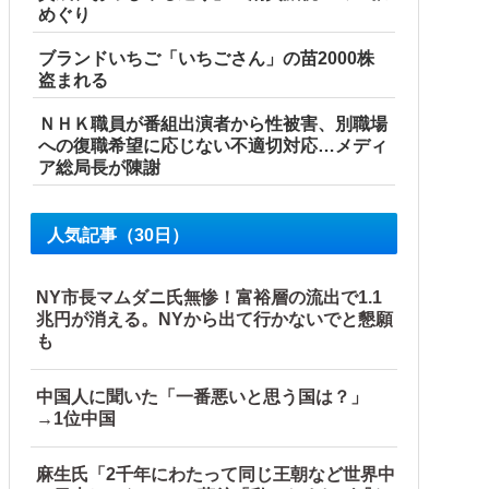
めぐり
ブランドいちご「いちごさん」の苗2000株
盗まれる
ＮＨＫ職員が番組出演者から性被害、別職場
への復職希望に応じない不適切対応…メディ
ア総局長が陳謝
人気記事（30日）
NY市長マムダニ氏無惨！富裕層の流出で1.1
兆円が消える。NYから出て行かないでと懇願
も
中国人に聞いた「一番悪いと思う国は？」
→1位中国
麻生氏「2千年にわたって同じ王朝など世界中