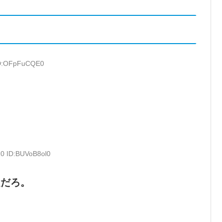
 ID:OFpFuCQE0
10 ID:BUVoB8ol0
題だろ。