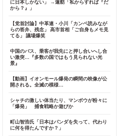
に日本しかない」 →蓮舫「私からすれば『だ
から？』」
【党首討論】中革連・小川「カンペ読みなが
事態に
らの答弁、残念」 高市首相「ご自身もメモ見
てる」 議場爆笑
中国のバス、乗客が我先にと押し合いへし合
い激突…『多数の国ではもう見られない光
景』
【動画】イオンモール爆発の瞬間の映像が公
開される。全滅の模様…
シャチの激しい体当たり、マンボウが粉々に
「爆発」 捕食戦略か遊びか
町山智浩氏「日本はパンダを失って、代わり
に何を得たんですか？」