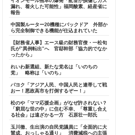
イオンモール熊本の爆発「配管が損傷しガス
漏れ、着火した可能性」福岡酸素、経産省に
報告
中国製ルーター20機種にバックドア 外部か
ら完全制御できる機能が仕込まれていた
【財務省人事】エース級の財務官僚・一松旬
氏が”異例転出”へ 官邸幹部「協力的でなか
ったから」
れいわ新選組、新たな党名は「いのちの
党」 略称は「いのち」
パヨク「アジア人民、中国人民と連帯して戦
おー！悪政高市を打倒するぞー！」
松のや「ママ応援企画」がなぜ許されない？
「窮屈な世の中」に住む不幸、「尊重し合え
る社会」は遠ざかる一方 石原壮一郎氏
玉川徹、生出演の自民党議員に「全面的に大
賛成、おっしゃる通り」 消費減税への主張