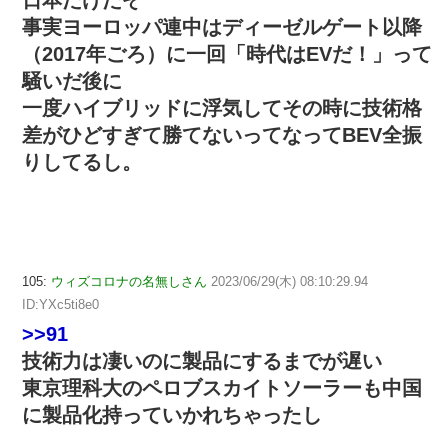
日本だけだぞ
事実ヨーロッパ連中はディーゼルゲート以降
（2017年ごろ）に一回「時代はEVだ！」って
騒いだ後に
一度ハイブリッドに浮気してその時に技術格
差がひどすぎて勝てないってなってBEV全振
りしてるし。
105:
ウィズコロナの名無しさん
2023/06/29(木) 08:10:29.94
ID:YXc5ti8e0
>>91
技術力は凄いのに製品にするまでが遅い
東京理科大のペロブスカイトソーラーも中国
に製品化持っていかれちゃったし