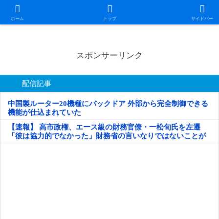
日本第一！ニュース録
ホーム
トップ
サイドバー
スポンサーリンク
配信記事
中国製ルーター20機種にバックドア 外部から完全制御できる
機能が仕込まれていた
【速報】 高市政権、エース級の財務官僚・一松旬氏を左遷
「彼は協力的でなかった」財務省の言いなりではないことが
判明