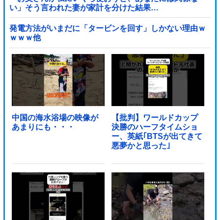
い」そう言われた妻が家計を分けた結果…
発電方法がいまだに「タービンを回す」しかない理由ｗ
ｗｗｗ他
中国の海水浴場の映像が
【批判】ワールドカップ
あまりにも・・・
決勝のハーフタイムショ
ー、英紙｢BTSが出てきて
悪夢かと思った｣