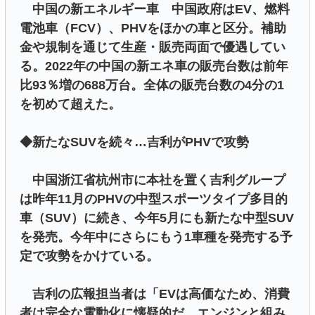
中国の新エネルギー車 中国政府はEV、燃料
電池車（FCV）、PHVをほかの車と区分。補助
金や規制を通じて生産・販売両面で優遇してい
る。2022年の中国の新エネ車の販売台数は前年
比93％増の688万台。全体の販売台数の4分の1
を初めて超えた。
◆新たなSUVを続々…吉利がPHVで攻勢
中国浙江省杭州市に本社を置く吉利グループ
は昨年11月のPHVの中型スポーツタイプ多目的
車（SUV）に続き、今年5月にも新たな中型SUV
を発売。今年中にさらにもう1車種を発売する予
定で攻勢をかけている。
吉利の広報担当者は「EVは高価なため、消費
者は完全な電動化に懐疑的だ。エンジンと組み