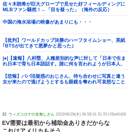
佐々木朗希が巨大グローブで見せた好フィールディングに
MLBファン騒然！←「目を疑った」（海外の反応）
中国の海水浴場の映像があまりにも・・・
【批判】ワールドカップ決勝のハーフタイムショー、英紙
｢BTSが出てきて悪夢かと思った｣
|●|【速報】八村塁、人種差別的な声に対して「日本で生ま
れ日本で育ち日本語話す。誰に何を言われようが日本人、
日本人であるプライドがある」
【悲報】パパ活疑惑のおじさん、待ち合わせに写真と違う
女が来たので逃げようとするも眼鏡を奪われ可哀想なこと
になっているところを激写されてしまう…
32:
ウィズコロナの名無しさん
2023/06/29(木) 06:58:01.51 ID:IJ5brKhD0
EV需要は最初から補助金ありきだからな
これはアメリカもそう