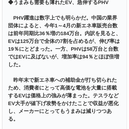
◆うまみも需要も薄れたEV、急伸するPHV
PHV躍進は数字上でも明らかだ。中国の業界
団体によると、今年1～4月の新エネ車販売台数
は前年同期比36％増の184万台。内訳を見ると、
EVは125万台で全体の7割を占めるが、伸び率は
19％にとどまった。一方、PHVは58万台と台数
ではEVに及ばないが、増加率は94％とほぼ倍増
した。
昨年末で新エネ車への補助金が打ち切られた
ため、消費者にとって高価な電池を大量に搭載
するEVは価格上の強みが薄まった。テスラなど
EV大手が値下げ攻勢をかけたことで収益が悪化
し、メーカーにとってもうまみは減りつつあ
る。