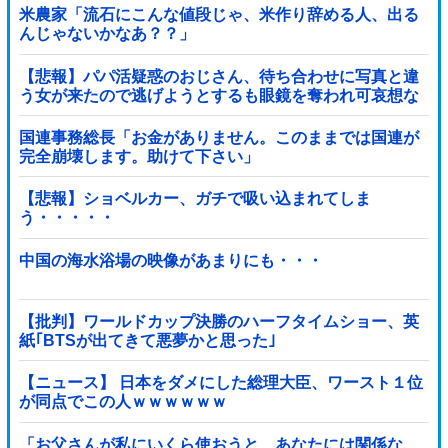
米農家「流石にこんな値段じゃ、米作り辞める人、出る
んじゃないかなあ？？」
【悲報】パパ活疑惑のおじさん、待ち合わせに写真と違
う女が来たので逃げようとするも眼鏡を奪われ可哀想な
ことになっているところを激写されてしまう…
国連事務総長「お金がありません。このままでは国連が
完全崩壊します。助けて下さい」
【悲報】ショベルカー、ガチで吸い込まれてしま
う・・・・・
中国の海水浴場の映像があまりにも・・・
【批判】ワールドカップ決勝のハーフタイムショー、英
紙｢BTSが出てきて悪夢かと思った｣
【ニュース】 日本をダメにした総理大臣、ワースト１位
が同点でこの人ｗｗｗｗｗｗ
「お父さんが私にいくら使おうと、あなたには関係な