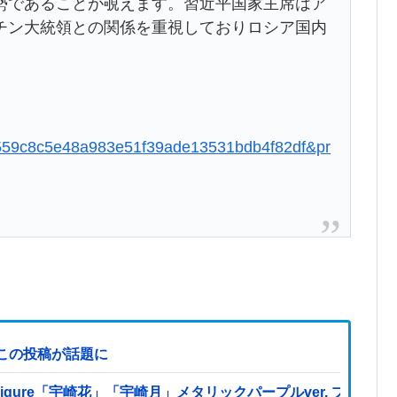
勢であることが覗えます。習近平国家主席はア
チン大統領との関係を重視しておりロシア国内
。
06d559c8c5e48a983e51f39ade13531bdb4f82df&pr
この投稿が話題に
es Figure「宇崎花」「宇崎月」メタリックパープルver. 