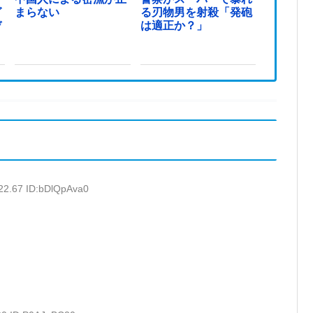
グ
まらない
る刃物男を射殺「発砲
デ
は適正か？」
22.67 ID:bDlQpAva0