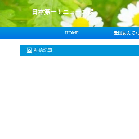
日本第一！ニュース録
HOME
憂国あんて
配信記事