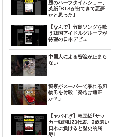
勝のハーフタイムショー、
英紙｢BTSが出てきて悪夢
かと思った｣
【なんで】竹島ソングを歌
う韓国アイドルグループが
待望の日本デビュー
中国人による密漁が止まら
ない
警察がスーパーで暴れる刃
物男を射殺「発砲は適正
か？」
【ヤバすぎ】韓国紙｢サッ
カー韓国U23代表、2歳若い
日本に負けると歴史的屈
辱｣