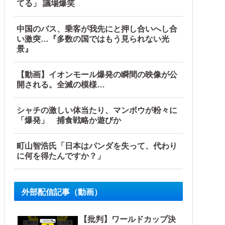
てる」 議場爆笑
中国のバス、乗客が我先にと押し合いへし合
い激突…『多数の国ではもう見られない光
景』
【動画】イオンモール爆発の瞬間の映像が公
開される。全滅の模様…
シャチの激しい体当たり、マンボウが粉々に
「爆発」 捕食戦略か遊びか
町山智浩氏「日本はパンダを失って、代わり
に何を得たんですか？」
外部配信記事（動画）
【批判】ワールドカップ決