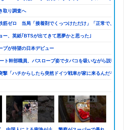
き取り調査へ
鉄筋ゼロ 当局「接着剤でくっつけただけ」「正常で、品質問
ー、英紙｢BTSが出てきて悪夢かと思った｣
ープが待望の日本デビュー
リート幹部職員、バスローブ姿でタバコを吸いながら説明 県が
突撃「ハチからしたら突然ドイツ戦車が家に来るんだぞ」【海
グ
中国人による密漁が止
警察がスーパーで暴れ