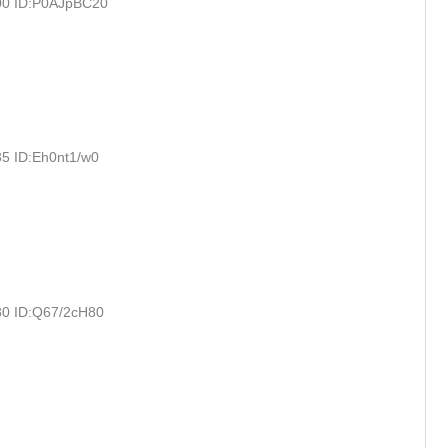
00 ID:P0AJpBC20
35 ID:Eh0nt1/w0
80 ID:Q67/2cH80