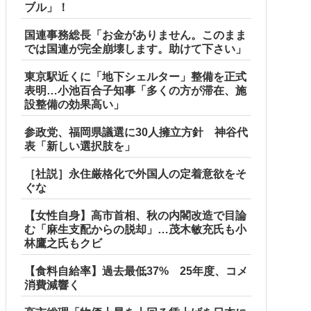
ブル」！
国連事務総長「お金がありません。このまま
では国連が完全崩壊します。助けて下さい」
東京駅近くに「地下シェルター」整備を正式
表明…小池百合子知事「多くの方が滞在、施
設整備の効果高い」
参政党、福岡県議選に30人擁立方針 神谷代
表「新しい選択肢を」
［社説］永住厳格化で外国人の定着意欲をそ
ぐな
【女性自身】高市首相、秋の内閣改造で目論
む「麻生支配からの脱却」…茂木敏充氏も小
林鷹之氏もクビ
【食料自給率】過去最低37% 25年度、コメ
消費減響く
プライズフィギュア【ラウンドワン限定で展開決定】