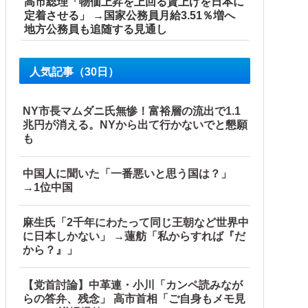
高市総理「物価上昇を上回る賃上げを日本に
定着させる」 →国家公務員月給3.51％増へ
地方公務員も追随する見通し
題はない」
人気記事（30日）
NY市長マムダニ氏無惨！富裕層の流出で1.1
兆円が消える。NYから出て行かないでと懇願
も
聞き取りへ
中国人に聞いた「一番悪いと思う国は？」
外の反応】
→1位中国
麻生氏「2千年にわたって同じ王朝など世界中
に日本しかない」 →蓮舫「私からすれば『だ
から？』」
【党首討論】中革連・小川「カンペ読みなが
らの答弁、残念」 高市首相「ご自身もメモ見