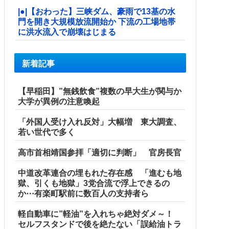
|●|【おわった】三峡ダム、豪雨で13基の水
門を開き大規模放流開始か 下流の工場地帯
に洪水流入で崩壊はじまる
新着記事
【早稲田】”無銭飲食”複数の早大生が関与か
大学が異例の注意喚起
「外国人受け入れ反対」大幅増 東大調査、
若い世代で多く
高市首相靖国参拝「適切に判断」 官房長官
中道改革連合の埋もれた存在感 「進むも地
獄、引くも地獄」3党合流で浮上できるの
か⋯有楽町駅前に数百人の支持者ら
軽自動車に”軽油”を入れちゃ絶対ダメ～！
セルフスタンドで後を絶たない「誤給油トラ