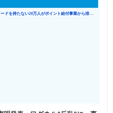
共産党「これは酷い…京都市でマイナンバーカードを持たない29万人がポイント給付事業から排除された」