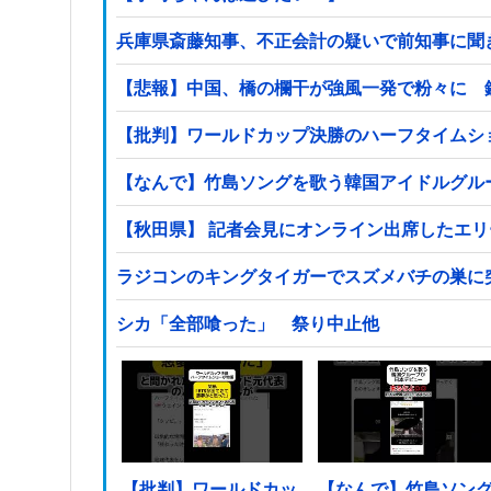
兵庫県斎藤知事、不正会計の疑いで前知事に聞
【悲報】中国、橋の欄干が強風一発で粉々に 
【批判】ワールドカップ決勝のハーフタイムショ
【なんで】竹島ソングを歌う韓国アイドルグル
【秋田県】 記者会見にオンライン出席したエ
ラジコンのキングタイガーでスズメバチの巣に
シカ「全部喰った」 祭り中止他
【批判】ワールドカッ
【なんで】竹島ソン