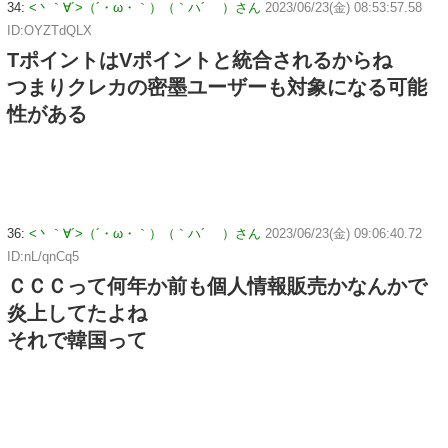
34:
<丶｀∀´>（´・ω・｀）（｀ハ´ ）さん
2023/06/23(金) 08:53:57.58
ID:OYZTdQLX
TポイントはVポイントと統合されるからね
つまりクレカの密墨ユーザーも対象になる可能
性がある
36:
<丶｀∀´>（´・ω・｀）（｀ハ´ ）さん
2023/06/23(金) 09:06:40.72
ID:nL/qnCq5
ＣＣＣって何年か前も個人情報販売かなんかで
炎上してたよね
それで韓国って