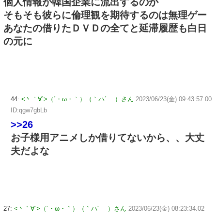
個人情報が韓国企業に流出するのか
そもそも彼らに倫理観を期待するのは無理ゲー
あなたの借りたＤＶＤの全てと延滞履歴も白日
の元に
44:
<丶｀∀´>（´・ω・｀）（｀ハ´ ）さん
2023/06/23(金) 09:43:57.00
ID:qgw7gbLb
>>26
お子様用アニメしか借りてないから、、大丈
夫だよな
27:
<丶｀∀´>（´・ω・｀）（｀ハ´ ）さん
2023/06/23(金) 08:23:34.02