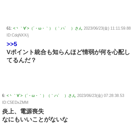
61:
<丶｀∀´>（´・ω・｀）（｀ハ´ ）さん
2023/06/23(金) 11:11:59.88
ID:CdqNXX/j
>>5
Vポイント統合も知らんほど情弱が何を心配し
てるんだ？
6:
<丶｀∀´>（´・ω・｀）（｀ハ´ ）さん
2023/06/23(金) 07:28:38.53
ID:C5EDxZMM
炎上、電源喪失
なにもいいことがないな