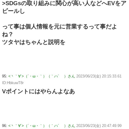
>SDGsの取り組みに関心が高い人などへEVをア
ピールし
って事は個人情報を元に営業するって事だよ
ね？
ツタヤはちゃんと説明を
95:
<丶｀∀´>（´・ω・｀）（｀ハ´ ）さん
2023/06/23(金) 20:15:33.61
ID:HbkuwT8r
Vポイントにはやらんよなあ
96:
<丶｀∀´>（´・ω・｀）（｀ハ´ ）さん
2023/06/23(金) 20:47:49.99