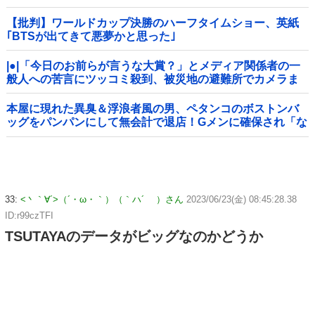
【批判】ワールドカップ決勝のハーフタイムショー、英紙
｢BTSが出てきて悪夢かと思った｣
|●|「今日のお前らが言うな大賞？」とメディア関係者の一
般人への苦言にツッコミ殺到、被災地の避難所でカメラま
わすのは……
本屋に現れた異臭＆浮浪者風の男、ペタンコのボストンバ
ッグをパンパンにして無会計で退店！Gメンに確保され「な
んで？」と本気で困惑ｗｗｗ
33:
<丶｀∀´>（´・ω・｀）（｀ハ´ ）さん
2023/06/23(金) 08:45:28.38
ID:r99czTFI
TSUTAYAのデータがビッグなのかどうか