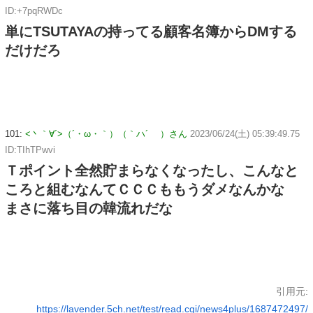
ID:+7pqRWDc
単にTSUTAYAの持ってる顧客名簿からDMする
だけだろ
101:
<丶｀∀´>（´・ω・｀）（｀ハ´ ）さん
2023/06/24(土) 05:39:49.75
ID:TIhTPwvi
Ｔポイント全然貯まらなくなったし、こんなと
ころと組むなんてＣＣＣももうダメなんかな
まさに落ち目の韓流れだな
引用元:
https://lavender.5ch.net/test/read.cgi/news4plus/1687472497/