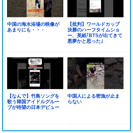
中国の海水浴場の映像が
【批判】ワールドカップ
あまりにも・・・
決勝のハーフタイムショ
ー、英紙｢BTSが出てきて
悪夢かと思った｣
【なんで】竹島ソングを
中国人による密漁が止ま
歌う韓国アイドルグルー
らない
プが待望の日本デビュー