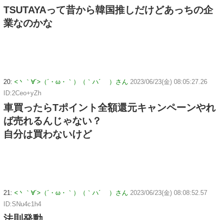
TSUTAYAって昔から韓国推しだけどあっちの企
業なのかな
20:
<丶｀∀´>（´・ω・｀）（｀ハ´ ）さん
2023/06/23(金) 08:05:27.26
ID:2Ceo+yZh
車買ったらTポイント全額還元キャンペーンやれ
ば売れるんじゃない？
自分は買わないけど
21:
<丶｀∀´>（´・ω・｀）（｀ハ´ ）さん
2023/06/23(金) 08:08:52.57
ID:SNu4c1h4
法則発動