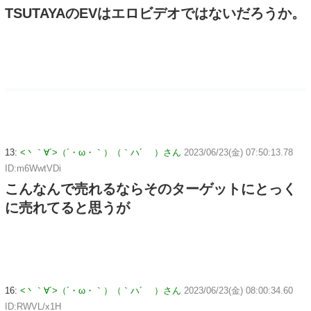
TSUTAYAのEVはエロビデオではないだろうか。
13:
<丶｀∀´>（´・ω・｀）（｀ハ´ ）さん
2023/06/23(金) 07:50:13.78
ID:m6WwtVDi
こんなんで売れるならそのターゲットにとっく
に売れてると思うが
16:
<丶｀∀´>（´・ω・｀）（｀ハ´ ）さん
2023/06/23(金) 08:00:34.60
ID:RWVL/x1H