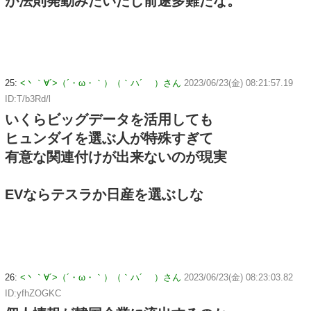
が法則発動みたいだし前途多難だな。
25:
<丶｀∀´>（´・ω・｀）（｀ハ´ ）さん
2023/06/23(金) 08:21:57.19
ID:T/b3Rd/l
いくらビッグデータを活用しても
ヒュンダイを選ぶ人が特殊すぎて
有意な関連付けが出来ないのが現実
EVならテスラか日産を選ぶしな
26:
<丶｀∀´>（´・ω・｀）（｀ハ´ ）さん
2023/06/23(金) 08:23:03.82
ID:yfhZOGKC