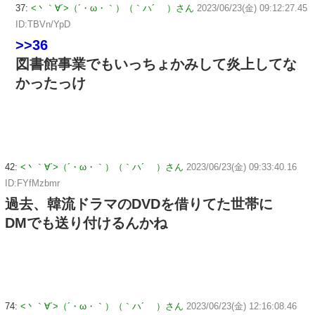
37:
<丶｀∀´>（´・ω・｀）（｀ハ´ ）さん
2023/06/23(金) 09:12:27.45
ID:TBVn/YpD
>>36
図書館事業でもいっちょかみして炎上してな
かったっけ
42:
<丶｀∀´>（´・ω・｀）（｀ハ´ ）さん
2023/06/23(金) 09:33:40.16
ID:FYfMzbmr
過去、韓流ドラマのDVDを借りてた世帯に
DMでも送り付けるんかね
74:
<丶｀∀´>（´・ω・｀）（｀ハ´ ）さん
2023/06/23(金) 12:16:08.46