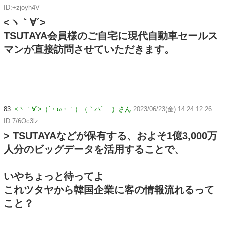
ID:+zjoyh4V
<ヽ｀∀´>
TSUTAYA会員様のご自宅に現代自動車セールス
マンが直接訪問させていただきます。
83:
<丶｀∀´>（´・ω・｀）（｀ハ´ ）さん
2023/06/23(金) 14:24:12.26
ID:7/6Oc3lz
> TSUTAYAなどが保有する、およそ1億3,000万
人分のビッグデータを活用することで、
いやちょっと待ってよ
これツタヤから韓国企業に客の情報流れるって
こと？