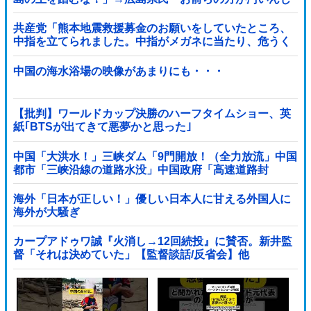
ゃ！」「ワシらが広島県民じゃ」
共産党「熊本地震救援募金のお願いをしていたところ、
中指を立てられました。中指がメガネに当たり、危うく
怪我をするところでした」
中国の海水浴場の映像があまりにも・・・
【批判】ワールドカップ決勝のハーフタイムショー、英
紙｢BTSが出てきて悪夢かと思った｣
中国「大洪水！」三峡ダム「9門開放！（全力放流」中国
都市「三峡沿線の道路水没」中国政府「高速道路封
鎖！」中国ダム「緊急放流に合わせて開門（土砂崩れ発
生」→
海外「日本が正しい！」優しい日本人に甘える外国人に
海外が大騒ぎ
カープアドゥワ誠『火消し→12回続投』に賛否。新井監
督「それは決めていた」【監督談話/反省会】他