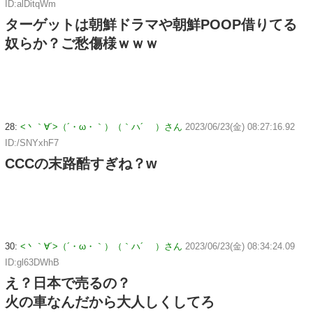
ID:alDitqWm
ターゲットは朝鮮ドラマや朝鮮POOP借りてる
奴らか？ご愁傷様ｗｗｗ
28:
<丶｀∀´>（´・ω・｀）（｀ハ´ ）さん
2023/06/23(金) 08:27:16.92
ID:/SNYxhF7
CCCの末路酷すぎね？w
30:
<丶｀∀´>（´・ω・｀）（｀ハ´ ）さん
2023/06/23(金) 08:34:24.09
ID:gl63DWhB
え？日本で売るの？
火の車なんだから大人しくしてろ