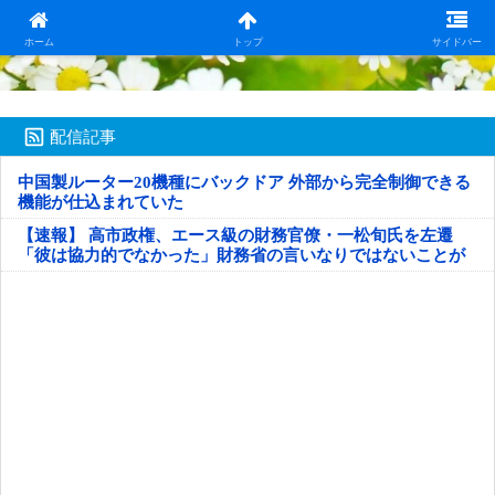
日本第一！ニュース録
ホーム
トップ
サイドバー
配信記事
中国製ルーター20機種にバックドア 外部から完全制御できる
機能が仕込まれていた
【速報】 高市政権、エース級の財務官僚・一松旬氏を左遷
「彼は協力的でなかった」財務省の言いなりではないことが
判明