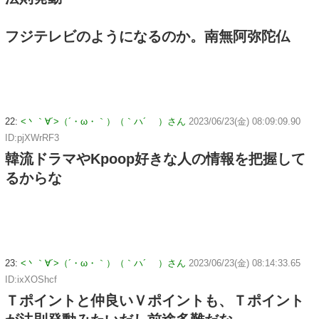
フジテレビのようになるのか。南無阿弥陀仏
22:
<丶｀∀´>（´・ω・｀）（｀ハ´ ）さん
2023/06/23(金) 08:09:09.90
ID:pjXWrRF3
韓流ドラマやKpoop好きな人の情報を把握して
るからな
23:
<丶｀∀´>（´・ω・｀）（｀ハ´ ）さん
2023/06/23(金) 08:14:33.65
ID:ixXOShcf
Ｔポイントと仲良いＶポイントも、Ｔポイント