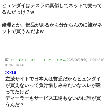
ヒュンダイはテスラの真似してネットで売って
るんだっけ？w
修理とか、部品があるかも分からんのに誰がネ
ットで買うんだよw
57:
<丶｀∀´>（´・ω・｀）（｀ハ´ ）さん
2023/06/23(金) 11:04:42.00
ID:2FmN+iFP
>>16
左派サイトで日本人は貧乏だからヒュンダイ
が買えないって負け惜しみみたいなスレが建
ってたけど
ディーラーもサービス工場もないのに誰が買
うんだ？