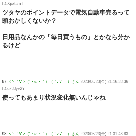
ID:Xjx/tamT
ツタヤのポイントデータで電気自動車売るって
頭おかしくないか？
日用品なんかの「毎日買うもの」とかなら分か
るけど
97:
<丶｀∀´>（´・ω・｀）（｀ハ´ ）さん
2023/06/23(金) 21:16:33.36
ID:ex33yv2Y
使ってもあまり状況変化無いんじゃね
98:
<丶｀∀´>（´・ω・｀）（｀ハ´ ）さん
2023/06/23(金) 21:31:43.83