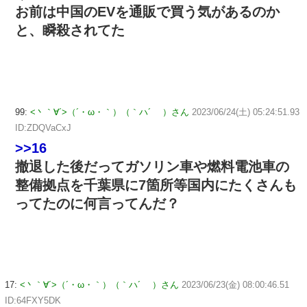
お前は中国のEVを通販で買う気があるのか
と、瞬殺されてた
99:
<丶｀∀´>（´・ω・｀）（｀ハ´ ）さん
2023/06/24(土) 05:24:51.93
ID:ZDQVaCxJ
>>16
撤退した後だってガソリン車や燃料電池車の
整備拠点を千葉県に7箇所等国内にたくさんも
ってたのに何言ってんだ？
17:
<丶｀∀´>（´・ω・｀）（｀ハ´ ）さん
2023/06/23(金) 08:00:46.51
ID:64FXY5DK