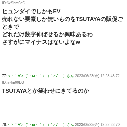
ID:6xShm0cO
ヒュンダイでしかもEV
売れない要素しか無いものをTSUTAYAの販促ご
ときで
どれだけ数字伸ばせるか興味あるわ
さすがにマイナスはないよなw
77:
<丶｀∀´>（´・ω・｀）（｀ハ´ ）さん
2023/06/23(金) 12:28:43.72
ID:nr4m99DB
TSUTAYAとか笑わせにきてるのか
78:
<丶｀∀´>（´・ω・｀）（｀ハ´ ）さん
2023/06/23(金) 12:32:23.70