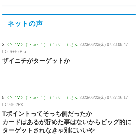
ネットの声
2:
<丶｀∀´>（´・ω・｀）（｀ハ´ ）さん
2023/06/23(金) 07:23:09.47
ID:cS+EzPru
ザイニチがターゲットか
5:
<丶｀∀´>（´・ω・｀）（｀ハ´ ）さん
2023/06/23(金) 07:27:16.17
ID:93Er2RKI
Tポイントってそっち側だったか
カードはあるが貯めた事はないからビッグ的に
ターゲットされなきゃ別にいいや