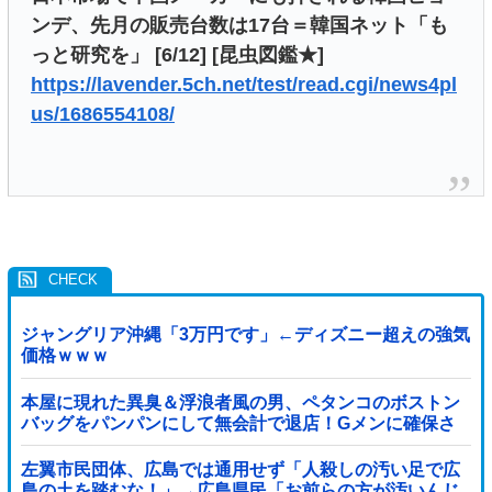
ンデ、先月の販売台数は17台＝韓国ネット「も
っと研究を」 [6/12] [昆虫図鑑★]
https://lavender.5ch.net/test/read.cgi/news4pl
us/1686554108/
ジャングリア沖縄「3万円です」←ディズニー超えの強気
価格ｗｗｗ
本屋に現れた異臭＆浮浪者風の男、ペタンコのボストン
バッグをパンパンにして無会計で退店！Gメンに確保さ
れ「なんで？」と本気で困惑ｗｗｗ
左翼市民団体、広島では通用せず「人殺しの汚い足で広
島の土を踏むな！」→広島県民「お前らの方が汚いんじ