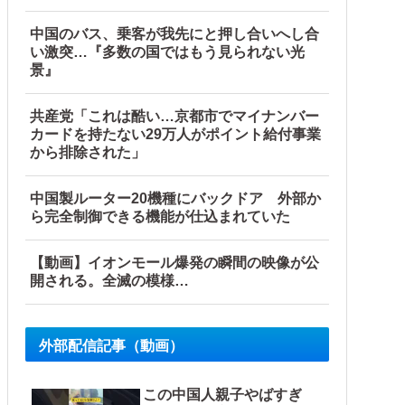
中国のバス、乗客が我先にと押し合いへし合
い激突…『多数の国ではもう見られない光
景』
共産党「これは酷い…京都市でマイナンバー
カードを持たない29万人がポイント給付事業
ア各種【予約開始】
から排除された」
中国製ルーター20機種にバックドア 外部か
ら完全制御できる機能が仕込まれていた
【動画】イオンモール爆発の瞬間の映像が公
開される。全滅の模様…
外部配信記事（動画）
この中国人親子やばすぎ