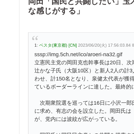
岡田「国民と共闘したい」玉
な感じがする」
1:
ベスタ(東京都) [CN]
2023/06/20(火) 17:56:03.84
sssp://img.5ch.net/ico/aroeri-na32.gif
立憲民主党の岡田克也幹事長は20日、
辻かな子氏（大阪10区）と新人2人の計
わせ、計150名となり、泉健太代表が獲
ているボーダーラインに達した。最終的に
次期衆院選を巡っては16日に小沢一郎
に求め、有志の会を設立した。岡田氏は
が、党内には波紋が広がっている。