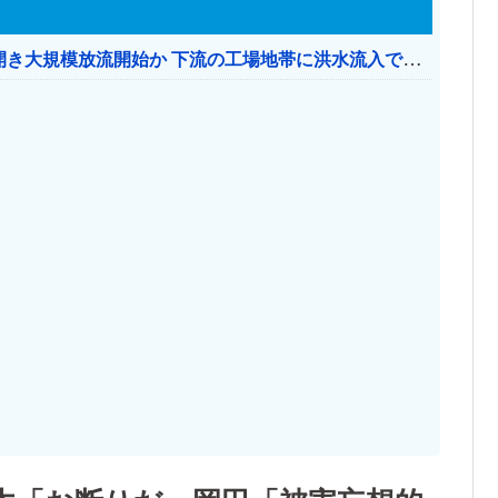
【おわった】 三峡ダム、豪雨で13基の水門を開き大規模放流開始か 下流の工場地帯に洪水流入で崩壊はじまる