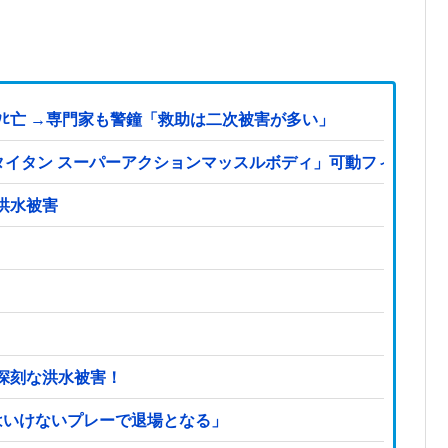
ﾋ亡 →専門家も警鐘「救助は二次被害が多い」
S「タイタン スーパーアクションマッスルボディ」可動フィギュ
洪水被害
深刻な洪水被害！
はいけないプレーで退場となる」