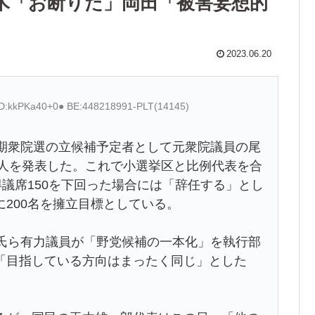
木「お断りだ」岡田「被害妄想的
2023.06.20
 ID:kkPKa40+0● BE:448218991-PLT(14145)
次期衆院選の立候補予定者として元衆院議員の尾
3人を発表した。これで小選挙区と比例代表を合
得議席150を下回った場合には「辞任する」とし
200名を擁立目標としている。
氏ら有力議員が「野党候補の一本化」を執行部
「目指している方向はまったく同じ」とした