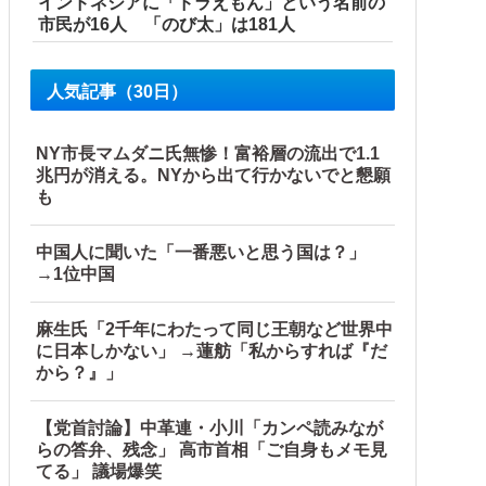
インドネシアに「ドラえもん」という名前の
市民が16人 「のび太」は181人
人気記事（30日）
NY市長マムダニ氏無惨！富裕層の流出で1.1
兆円が消える。NYから出て行かないでと懇願
も
中国人に聞いた「一番悪いと思う国は？」
→1位中国
麻生氏「2千年にわたって同じ王朝など世界中
に日本しかない」 →蓮舫「私からすれば『だ
から？』」
【党首討論】中革連・小川「カンペ読みなが
らの答弁、残念」 高市首相「ご自身もメモ見
てる」 議場爆笑