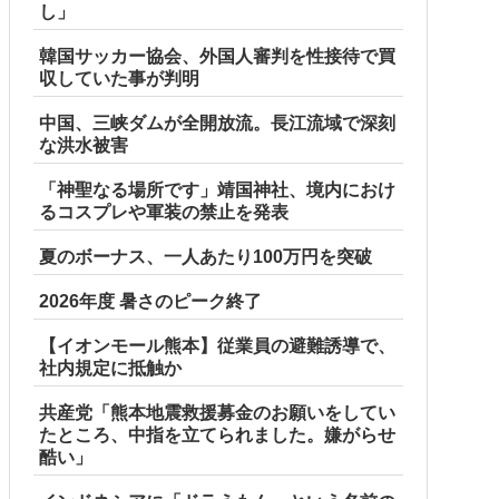
し」
韓国サッカー協会、外国人審判を性接待で買
収していた事が判明
中国、三峡ダムが全開放流。長江流域で深刻
な洪水被害
「神聖なる場所です」靖国神社、境内におけ
るコスプレや軍装の禁止を発表
夏のボーナス、一人あたり100万円を突破
2026年度 暑さのピーク終了
【イオンモール熊本】従業員の避難誘導で、
社内規定に抵触か
共産党「熊本地震救援募金のお願いをしてい
たところ、中指を立てられました。嫌がらせ
酷い」