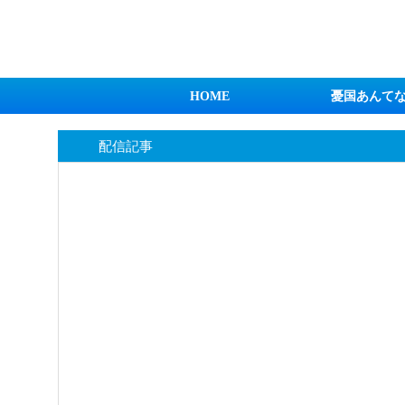
日本第一！ニュース録
HOME
憂国あんて
配信記事