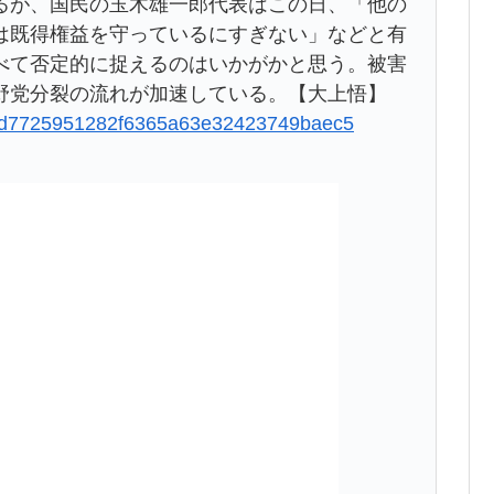
が、国民の玉木雄一郎代表はこの日、「他の
は既得権益を守っているにすぎない」などと有
べて否定的に捉えるのはいかがかと思う。被害
野党分裂の流れが加速している。【大上悟】
a303d7725951282f6365a63e32423749baec5