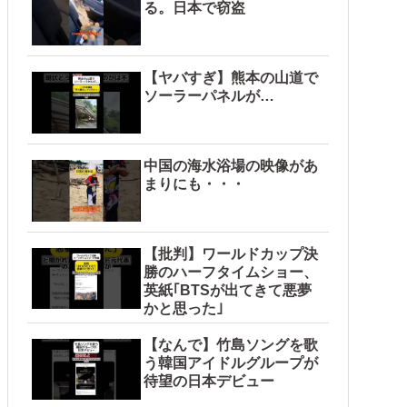
る。日本で窃盗
【ヤバすぎ】熊本の山道で
ソーラーパネルが…
中国の海水浴場の映像があ
まりにも・・・
【批判】ワールドカップ決
勝のハーフタイムショー、
英紙｢BTSが出てきて悪夢
かと思った｣
【なんで】竹島ソングを歌
う韓国アイドルグループが
待望の日本デビュー