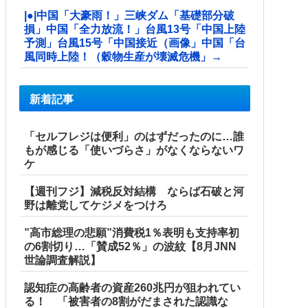
|●|中国「大豪雨！」三峡ダム「基礎部分破
損」中国「全力放流！」台風13号「中国上陸
予測」台風15号「中国接近（画像」中国「台
風同時上陸！（穀物生産が壊滅危機」→
新着記事
「セルフレジは便利」のはずだったのに…誰
もが感じる「使いづらさ」がなくならないワ
ケ
【週刊フジ】減税反対結構 ならば石破と河
野は離党してケジメをつけろ
”高市総理の悲願”消費税1％表明も支持率初
の6割切り…「賛成52％」の波紋【8月JNN
世論調査解説】
認知症の高齢者の資産260兆円が狙われてい
る！ 「被害者の8割がだまされた認識な