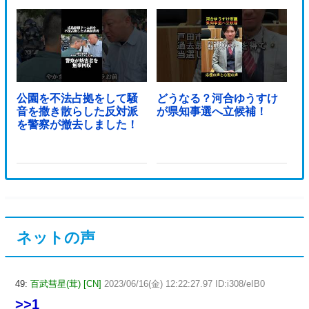
公園を不法占拠をして騒
どうなる？河合ゆうすけ
音を撒き散らした反対派
が県知事選へ立候補！
を警察が撤去しました！
ネットの声
49:
百武彗星(茸) [CN]
2023/06/16(金) 12:22:27.97 ID:i308/eIB0
>>1