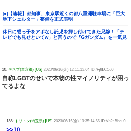
|●|【速報】都知事、東京駅近くの都八重洲駐車場に「巨大
地下シェルター」整備を正式表明
休日に甥っ子をアポなし託児を押し付けてきた兄嫁！「テ
レビでも見せといてw」と言うので『Gガンダム』を一気見
させた結果……甥っ子が重度の中二病を発症して家で大暴
れｗｗ
10:
デネブ(東京都) [US]
2023/06/16(金) 12:11:13.04 ID:/Fj8kCCd0
自称LGBTのせいで本物の性マイノリティが困っ
てるよな
188:
トリトン(埼玉県) [US]
2023/06/16(金) 13:35:14.66 ID:Vh2sBhcu0
>>10