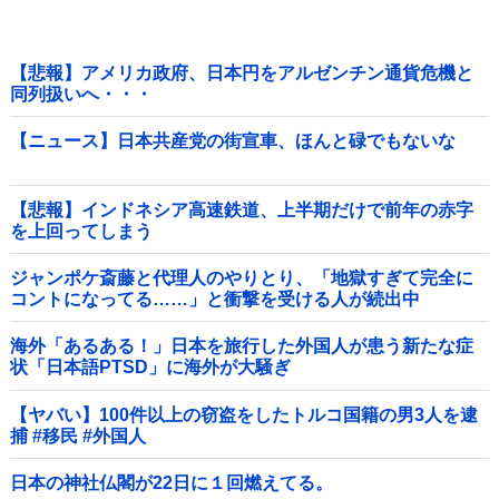
【悲報】アメリカ政府、日本円をアルゼンチン通貨危機と
同列扱いへ・・・
【ニュース】日本共産党の街宣車、ほんと碌でもないな
【悲報】インドネシア高速鉄道、上半期だけで前年の赤字
を上回ってしまう
wwwwwwwwwwwwwwwwwwwwwwwwwwwwwwwwwww
wwwwwwwwww他
ジャンポケ斎藤と代理人のやりとり、「地獄すぎて完全に
コントになってる……」と衝撃を受ける人が続出中
海外「あるある！」日本を旅行した外国人が患う新たな症
状「日本語PTSD」に海外が大騒ぎ
【ヤバい】100件以上の窃盗をしたトルコ国籍の男3人を逮
捕 #移民 #外国人
日本の神社仏閣が22日に１回燃えてる。