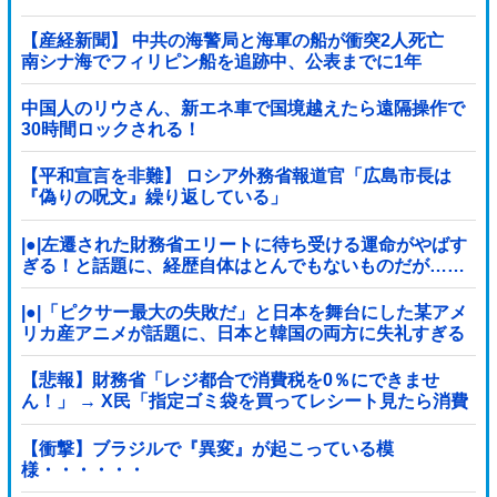
【産経新聞】 中共の海警局と海軍の船が衝突2人死亡
南シナ海でフィリピン船を追跡中、公表までに1年
中国人のリウさん、新エネ車で国境越えたら遠隔操作で
30時間ロックされる！
【平和宣言を非難】 ロシア外務省報道官「広島市長は
『偽りの呪文』繰り返している」
|●|左遷された財務省エリートに待ち受ける運命がやばす
ぎる！と話題に、経歴自体はとんでもないものだが……
|●|「ピクサー最大の失敗だ」と日本を舞台にした某アメ
リカ産アニメが話題に、日本と韓国の両方に失礼すぎる
わ……
【悲報】財務省「レジ都合で消費税を0％にできませ
ん！」 → X民「指定ゴミ袋を買ってレシート見たら消費
税はゼロになるんだけど？」ｗｗｗｗｗｗｗｗ...
【衝撃】ブラジルで『異変』が起こっている模
様・・・・・・