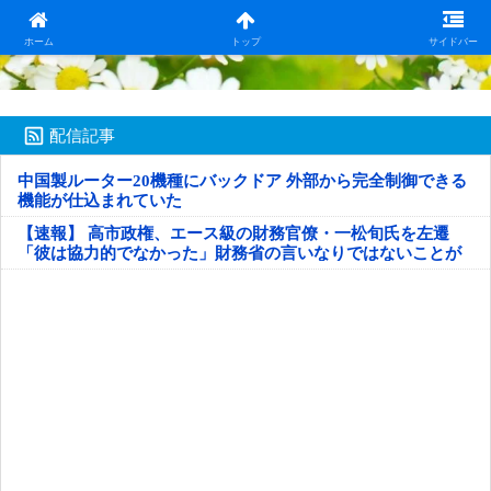
日本第一！ニュース録
ホーム
トップ
サイドバー
配信記事
中国製ルーター20機種にバックドア 外部から完全制御できる
機能が仕込まれていた
【速報】 高市政権、エース級の財務官僚・一松旬氏を左遷
「彼は協力的でなかった」財務省の言いなりではないことが
判明