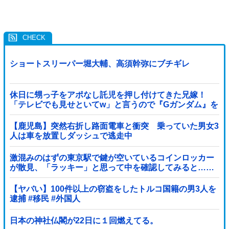
ショートスリーパー堀大輔、高須幹弥にブチギレ
休日に甥っ子をアポなし託児を押し付けてきた兄嫁！
「テレビでも見せといてw」と言うので『Gガンダム』を
一気見させた結果……甥っ子が重度の中二病を発症して
家で大暴れｗｗ
【鹿児島】突然右折し路面電車と衝突 乗っていた男女3
人は車を放置しダッシュで逃走中
激混みのはずの東京駅で鍵が空いているコインロッカー
が散見、「ラッキー」と思って中を確認してみると……
【ヤバい】100件以上の窃盗をしたトルコ国籍の男3人を
逮捕 #移民 #外国人
日本の神社仏閣が22日に１回燃えてる。