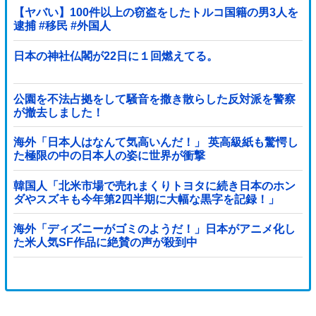
【ヤバい】100件以上の窃盗をしたトルコ国籍の男3人を
逮捕 #移民 #外国人
日本の神社仏閣が22日に１回燃えてる。
公園を不法占拠をして騒音を撒き散らした反対派を警察
が撤去しました！
海外「日本人はなんて気高いんだ！」 英高級紙も驚愕し
た極限の中の日本人の姿に世界が衝撃
韓国人「北米市場で売れまくりトヨタに続き日本のホン
ダやスズキも今年第2四半期に大幅な黒字を記録！」
→「あまりにも見事なV字回復‥」
海外「ディズニーがゴミのようだ！」日本がアニメ化し
た米人気SF作品に絶賛の声が殺到中