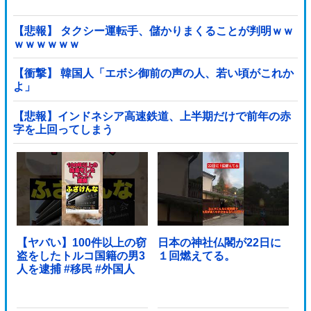
【悲報】 タクシー運転手、儲かりまくることが判明ｗｗ
ｗｗｗｗｗｗ
【衝撃】 韓国人「エボシ御前の声の人、若い頃がこれか
よ」
【悲報】インドネシア高速鉄道、上半期だけで前年の赤
字を上回ってしまう
wwwwwwwwwwwwwwwwwwwwwwwwwwwwwwwwww
wwwwwwwwwww他
【ヤバい】100件以上の窃
日本の神社仏閣が22日に
盗をしたトルコ国籍の男3
１回燃えてる。
人を逮捕 #移民 #外国人