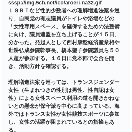
sssp://img.5ch.net/ico/aroeri-na32.gif
ＬＧＢＴなど性的少数者への理解増進法案を巡
り、自民党の有志議員がトイレや浴場などの
「女性専用スペース」を確保するための法整備
に向け、議員連盟を立ち上げることが１５日、
分かった。発起人として西村康稔経済産業相や
世耕弘成参院幹事長、橋本聖子参院議員ら５０
人超が参加する。１６日に党本部で会合を開
き、活動方針を確認する。
理解増進法案を巡っては、トランスジェンダー
女性（生まれつきの性別は男性、性自認は女
性）による女性スペース利用の道を開きかねな
いとの懸念が保守派を中心に高まっている。海
外ではトランス女性が女性競技スポーツに参加
し、女性の活躍が阻まれているとの指摘もあ
る。