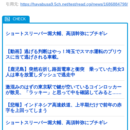
引用元:
https://hayabusa9.5ch.net/test/read.cgi/news/1686884798/
ショートスリーパー堀大輔、高須幹弥にブチギレ
【動画】逃げる判断はやっ！埼玉でスマホ運転のプリウ
スに当て逃げされる車載。
【鹿児島】突然右折し路面電車と衝突 乗っていた男女3
人は車を放置しダッシュで逃走中
激混みのはずの東京駅で鍵が空いているコインロッカー
が散見、「ラッキー」と思って中を確認してみると……
【悲報】インドネシア高速鉄道、上半期だけで前年の赤
字を上回ってしまう
wwwwwwwwwwwwwwwwwwwwwwwwwwwwwwwwww
wwwwwwwwwww他
ショートスリーパー堀大輔、高須幹弥にブチギレ