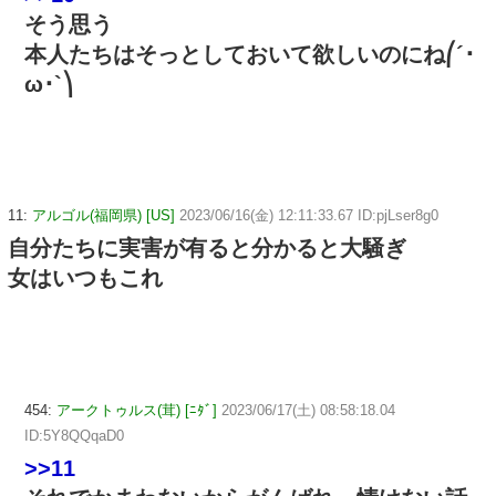
そう思う
本人たちはそっとしておいて欲しいのにね⎛´･
ω･`⎞
11:
アルゴル(福岡県) [US]
2023/06/16(金) 12:11:33.67 ID:pjLser8g0
自分たちに実害が有ると分かると大騒ぎ
女はいつもこれ
454:
アークトゥルス(茸) [ﾆﾀﾞ]
2023/06/17(土) 08:58:18.04
ID:5Y8QQqaD0
>>11