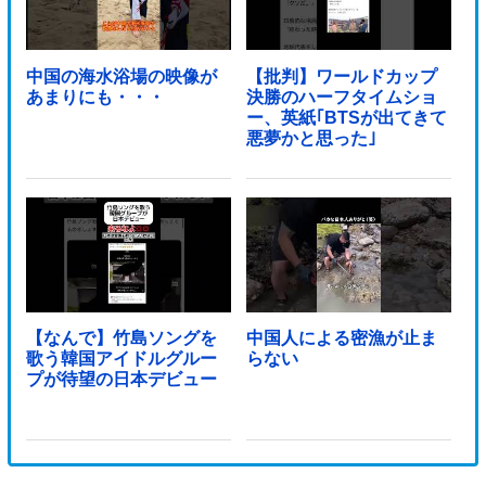
中国の海水浴場の映像が
【批判】ワールドカップ
あまりにも・・・
決勝のハーフタイムショ
ー、英紙｢BTSが出てきて
悪夢かと思った｣
【なんで】竹島ソングを
中国人による密漁が止ま
歌う韓国アイドルグルー
らない
プが待望の日本デビュー