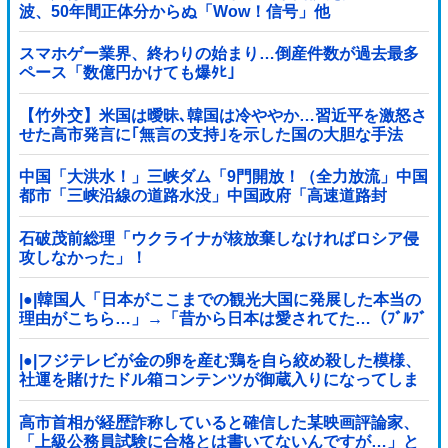
波、50年間正体分からぬ「Wow！信号」他
スマホゲー業界、終わりの始まり…倒産件数が過去最多
ペース「数億円かけても爆ﾀﾋ」
【竹外交】米国は曖昧､韓国は冷ややか…習近平を激怒さ
せた高市発言に｢無言の支持｣を示した国の大胆な手法
中国「大洪水！」三峡ダム「9門開放！（全力放流」中国
都市「三峡沿線の道路水没」中国政府「高速道路封
鎖！」中国ダム「緊急放流に合わせて開門（土砂崩れ発
生」→
石破茂前総理「ウクライナが核放棄しなければロシア侵
攻しなかった」！
|●|韓国人「日本がここまでの観光大国に発展した本当の
理由がこちら…」→「昔から日本は愛されてた…（ﾌﾞﾙﾌﾞ
ﾙ」＝韓国の反応
|●|フジテレビが金の卵を産む鶏を自ら絞め殺した模様、
社運を賭けたドル箱コンテンツが御蔵入りになってしま
い……
高市首相が経歴詐称していると確信した某映画評論家、
「上級公務員試験に合格とは書いてないんですが…」と