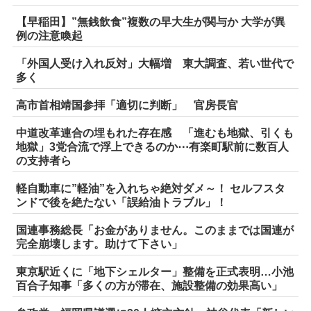
【早稲田】”無銭飲食”複数の早大生が関与か 大学が異
例の注意喚起
「外国人受け入れ反対」大幅増 東大調査、若い世代で
多く
高市首相靖国参拝「適切に判断」 官房長官
中道改革連合の埋もれた存在感 「進むも地獄、引くも
地獄」3党合流で浮上できるのか⋯有楽町駅前に数百人
の支持者ら
軽自動車に”軽油”を入れちゃ絶対ダメ～！ セルフスタ
ンドで後を絶たない「誤給油トラブル」！
国連事務総長「お金がありません。このままでは国連が
完全崩壊します。助けて下さい」
東京駅近くに「地下シェルター」整備を正式表明…小池
百合子知事「多くの方が滞在、施設整備の効果高い」