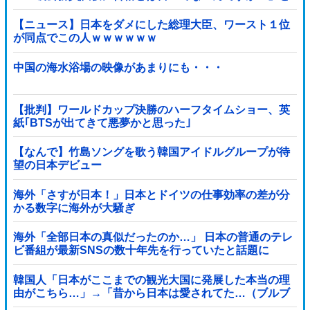
ツッコミを受けまくり……
【ニュース】日本をダメにした総理大臣、ワースト１位
が同点でこの人ｗｗｗｗｗｗ
中国の海水浴場の映像があまりにも・・・
【批判】ワールドカップ決勝のハーフタイムショー、英
紙｢BTSが出てきて悪夢かと思った｣
【なんで】竹島ソングを歌う韓国アイドルグループが待
望の日本デビュー
海外「さすが日本！」日本とドイツの仕事効率の差が分
かる数字に海外が大騒ぎ
海外「全部日本の真似だったのか…」 日本の普通のテレ
ビ番組が最新SNSの数十年先を行っていたと話題に
韓国人「日本がここまでの観光大国に発展した本当の理
由がこちら…」→「昔から日本は愛されてた…（ブルブ
ル」＝韓国の反応