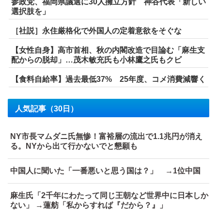
参政党、福岡県議選に30人擁立方針 神谷代表「新しい
選択肢を」
［社説］永住厳格化で外国人の定着意欲をそぐな
【女性自身】高市首相、秋の内閣改造で目論む「麻生支
配からの脱却」…茂木敏充氏も小林鷹之氏もクビ
【食料自給率】過去最低37% 25年度、コメ消費減響く
人気記事（30日）
NY市長マムダニ氏無惨！富裕層の流出で1.1兆円が消え
る。NYから出て行かないでと懇願も
中国人に聞いた「一番悪いと思う国は？」 →1位中国
麻生氏「2千年にわたって同じ王朝など世界中に日本しか
ない」 →蓮舫「私からすれば『だから？』」