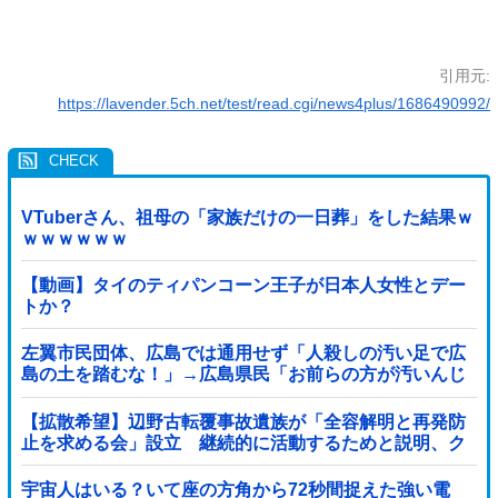
引用元:
https://lavender.5ch.net/test/read.cgi/news4plus/1686490992/
VTuberさん、祖母の「家族だけの一日葬」をした結果ｗ
ｗｗｗｗｗｗ
【動画】タイのティパンコーン王子が日本人女性とデー
トか？
左翼市民団体、広島では通用せず「人殺しの汚い足で広
島の土を踏むな！」→広島県民「お前らの方が汚いんじ
ゃ！」「ワシらが広島県民じゃ」
【拡散希望】辺野古転覆事故遺族が「全容解明と再発防
止を求める会」設立 継続的に活動するためと説明、ク
ラファン立ち上げも準備
宇宙人はいる？いて座の方角から72秒間捉えた強い電