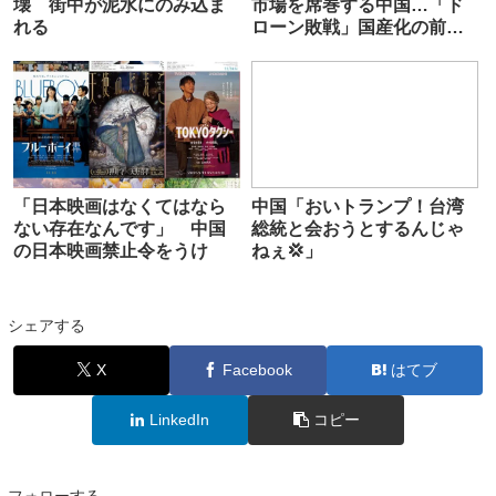
壊 街中が泥水にのみ込ま
市場を席巻する中国…「ド
れる
ローン敗戦」国産化の前途
多難
「日本映画はなくてはなら
中国「おいトランプ！台湾
ない存在なんです」 中国
総統と会おうとするんじゃ
の日本映画禁止令をうけ
ねぇ💢」
シェアする
X
Facebook
はてブ
LinkedIn
コピー
フォローする