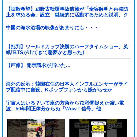
ゃ！」「ワシらが広島県民じゃ」
【拡散希望】辺野古転覆事故遺族が「全容解明と再発防
止を求める会」設立 継続的に活動するためと説明、ク
ラファン立ち上げも準備
中国の海水浴場の映像があまりにも・・・
【批判】ワールドカップ決勝のハーフタイムショー、英
紙｢BTSが出てきて悪夢かと思った｣
【画像】 開示請求が届いた…
海外の反応：韓国在住の日本人インフルエンサーがライ
ブ配信中に自殺、Kポップファンから嫌がらせか
宇宙人はいる？いて座の方角から72秒間捉えた強い電
波、50年間正体分からぬ「Wow！信号」他