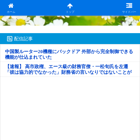
日本第一！ニュース録
ホーム
トップ
サイドバー
配信記事
中国製ルーター20機種にバックドア 外部から完全制御できる
機能が仕込まれていた
【速報】 高市政権、エース級の財務官僚・一松旬氏を左遷
「彼は協力的でなかった」財務省の言いなりではないことが
判明