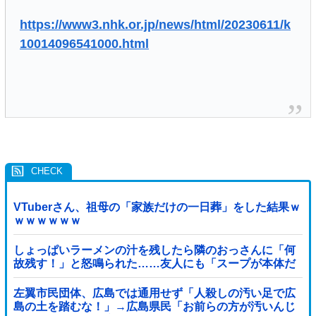
https://www3.nhk.or.jp/news/html/20230611/k
10014096541000.html
VTuberさん、祖母の「家族だけの一日葬」をした結果ｗ
ｗｗｗｗｗｗ
しょっぱいラーメンの汁を残したら隣のおっさんに「何
故残す！」と怒鳴られた……友人にも「スープが本体だ
ろあり得ない」と説教されたんだが、塩分過剰だし味の
好みは自由だろ！
左翼市民団体、広島では通用せず「人殺しの汚い足で広
島の土を踏むな！」→広島県民「お前らの方が汚いんじ