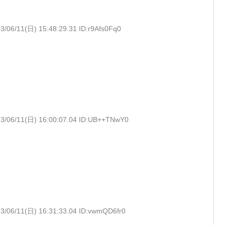
3/06/11(日) 15:48:29.31 ID:r9Afs0Fq0
3/06/11(日) 16:00:07.04 ID:UB++TNwY0
3/06/11(日) 16:31:33.04 ID:vwmQD6fr0