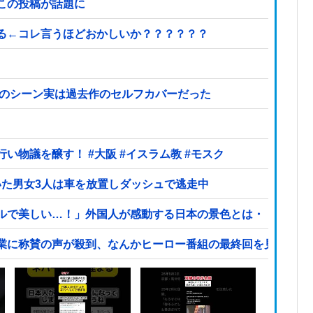
この投稿が話題に
る←コレ言うほどおかしいか？？？？？？
あのシーン実は過去作のセルフカバーだった
大阪府の小学校でイスラム教の指導者が授業を行い物議を醸す！ #大阪 #イスラム教 #モスク
いた男女3人は車を放置しダッシュで逃走中
ルで美しい…！」外国人が感動する日本の景色とは・・・？【
業に称賛の声が殺到、なんかヒーロー番組の最終回を見ている