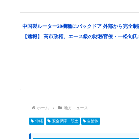
中国製ルーター20機種にバックドア 外部から完全
【速報】 高市政権、エース級の財務官僚・一松旬
ホーム
地方ニュース
沖縄
安全保障・領土
自治体