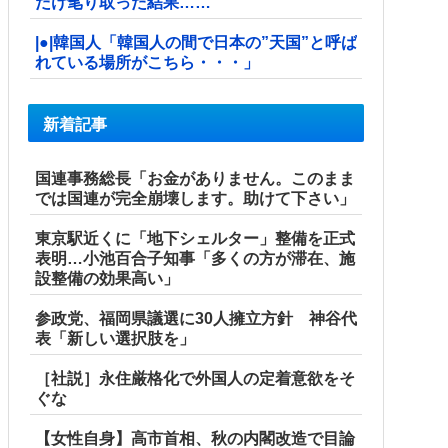
だけ毟り取った結果……
|●|韓国人「韓国人の間で日本の”天国”と呼ば
れている場所がこちら・・・」
新着記事
国連事務総長「お金がありません。このまま
では国連が完全崩壊します。助けて下さい」
東京駅近くに「地下シェルター」整備を正式
表明…小池百合子知事「多くの方が滞在、施
設整備の効果高い」
参政党、福岡県議選に30人擁立方針 神谷代
表「新しい選択肢を」
［社説］永住厳格化で外国人の定着意欲をそ
ぐな
【女性自身】高市首相、秋の内閣改造で目論