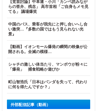
【党首討論】中革連・小川「カンペ読みなが
らの答弁、残念」 高市首相「ご自身もメモ見
てる」 議場爆笑
中国のバス、乗客が我先にと押し合いへし合
い激突…『多数の国ではもう見られない光
景』
【動画】イオンモール爆発の瞬間の映像が公
開される。全滅の模様…
シャチの激しい体当たり、マンボウが粉々に
「爆発」 捕食戦略か遊びか
町山智浩氏「日本はパンダを失って、代わり
に何を得たんですか？」
外部配信記事（動画）