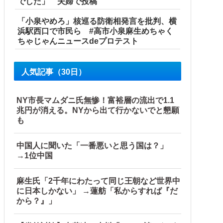
でした」 夫婦で投稿
「小泉やめろ」核巡る防衛相発言を批判、横
浜駅西口で市民ら #高市小泉麻生めちゃく
ちゃじゃんニュースdeプロテスト
人気記事（30日）
NY市長マムダニ氏無惨！富裕層の流出で1.1
兆円が消える。NYから出て行かないでと懇願
も
中国人に聞いた「一番悪いと思う国は？」
海外の反応】
→1位中国
ような気分に……他
麻生氏「2千年にわたって同じ王朝など世界中
に日本しかない」 →蓮舫「私からすれば『だ
から？』」