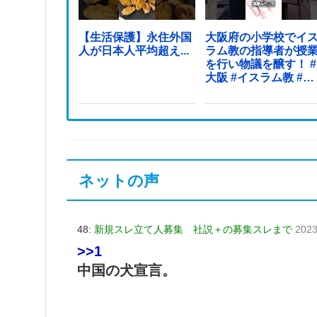
【生活保護】永住外国
大阪府の小学校でイ
人が日本人平均超え...
ラム教の指導者が授
を行い物議を醸す！ #
大阪 #イスラム教 #モ
スク
ネットの声
48:
新規スレ立て人募集 社説＋の募集スレまで
2023
>>1
中国の犬宣言。