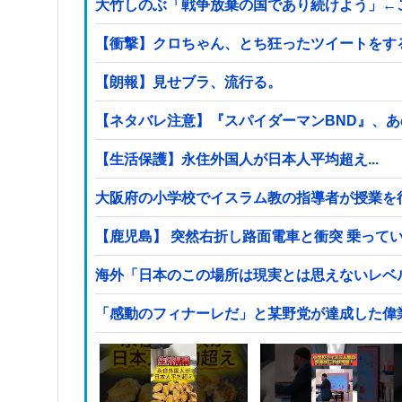
大竹しのぶ「戦争放棄の国であり続けよう」←
【衝撃】クロちゃん、とち狂ったツイートをす
【朗報】見せブラ、流行る。
【ネタバレ注意】『スパイダーマンBND』、
【生活保護】永住外国人が日本人平均超え...
【鹿児島】 突然右折し路面電車と衝突 乗って
海外「日本のこの場所は現実とは思えないレベ
「感動のフィナーレだ」と某野党が達成した偉