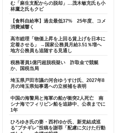
む「麻生支配からの脱却」…茂木敏充氏も小
林鷹之氏もクビ
【食料自給率】過去最低37% 25年度、コメ
消費減響く
高市総理「物価上昇を上回る賃上げを日本に
定着させる」 →国家公務員月給3.51％増へ
地方公務員も追随する見通し
税務署員1億円超脱税疑い 詐取金で競艇
か、国税当局
埼玉県戸田市議の河合ゆうすけ氏、2027年8
月の埼玉県知事選への立候補を表明
中国の海警局と海軍の船が衝突2人死亡 南
シナ海でフィリピン船を追跡中、公表までに
1年
ひろゆき氏の妻・西村ゆか氏、新党結成巡
る”ブチギレ”投稿を謝罪「配慮に欠けた行動