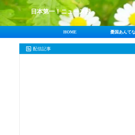
日本第一！ニュース録
HOME
憂国あんて
配信記事