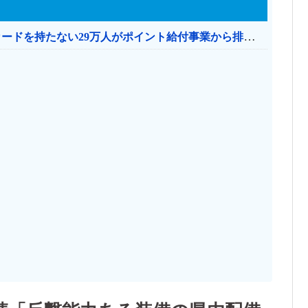
共産党「これは酷い…京都市でマイナンバーカードを持たない29万人がポイント給付事業から排除された」