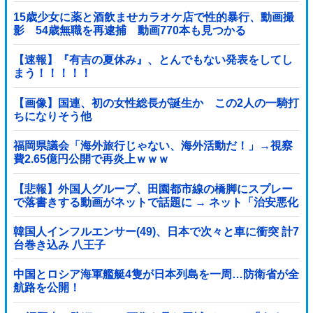
15歳少女に薬と酒飲ませカラオケ店で性的暴行、動画撮
影 54歳無職を再逮捕 動画770本も見つかる
【速報】『有吉の夏休み』、とんでもない発表をしてし
まう！！！！！
【画像】国連、初の女性総長が誕生か この2人の一騎打
ちになりそう他
福岡県議会「海外旅行じゃない、海外活動だ！」→視察
費2.65億円公開で再炎上ｗｗｗ
【悲報】外国人グループ、田園都市線の橋脚にスプレー
で落書きする動画がネットで話題に → ネット「治安悪化
の始まり」
韓国人インフルエンサー(49)、日本で次々と車に衝突 計7
台巻き込み 八王子
中国とロシア海軍艦艇4隻が日本列島を一周…防衛省が全
航路を公開！