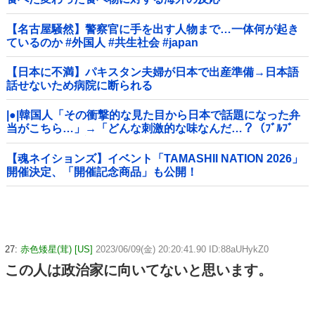
【名古屋騒然】警察官に手を出す人物まで…一体何が起き
ているのか #外国人 #共生社会 #japan
【日本に不満】パキスタン夫婦が日本で出産準備→日本語
話せないため病院に断られる
|●|韓国人「その衝撃的な見た目から日本で話題になった弁
当がこちら…」→「どんな刺激的な味なんだ…？（ﾌﾞﾙﾌﾞ
ﾙ」＝韓国の反応
【魂ネイションズ】イベント「TAMASHII NATION 2026」
開催決定、「開催記念商品」も公開！
27:
赤色矮星(茸) [US]
2023/06/09(金) 20:20:41.90 ID:88aUHykZ0
この人は政治家に向いてないと思います。