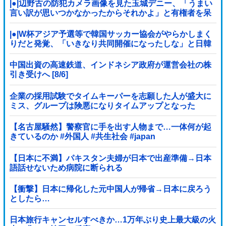
|●|辺野古の防犯カメラ画像を見た玉城デニー、「うまい
言い訳が思いつかなかったからそれかよ」と有権者を呆
れさせるコメントを……
|●|W杯アジア予選等で韓国サッカー協会がやらかしまく
りだと発覚、「いきなり共同開催になったしな」と日韓
共催の件に言及する声も……
中国出資の高速鉄道、インドネシア政府が運営会社の株
引き受けへ [8/6]
企業の採用試験でタイムキーパーを志願した人が盛大に
ミス、グループは険悪になりタイムアップとなった
が……
【名古屋騒然】警察官に手を出す人物まで…一体何が起
きているのか #外国人 #共生社会 #japan
【日本に不満】パキスタン夫婦が日本で出産準備→日本
語話せないため病院に断られる
【衝撃】日本に帰化した元中国人が帰省→日本に戻ろう
としたら…
日本旅行キャンセルすべきか…1万年ぶり史上最大級の火