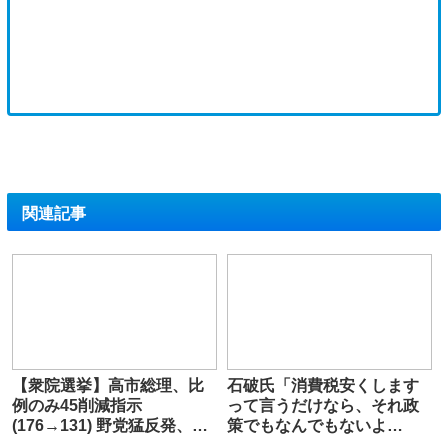
関連記事
【衆院選挙】高市総理、比
石破氏「消費税安くします
例のみ45削減指示
って言うだけなら、それ政
(176→131) 野党猛反発、少
策でもなんでもないよ
数政党の議席確保難化
ね？」