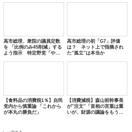
高市総理、衆院の議員定数
高市総理の初「G7」評価
を 「比例のみ45削減」する
は？ ネット上で指摘され
よう指示 特定野党「やめ
た”孤立”は本当か
て！」
【食料品の消費税1％】自民
【消費減税】森山前幹事長
党内から慎重論 「これから
が”注文”「首相の言葉は重
が本丸の勝負だ」
いが、財源の議論をもう少
ししっかりやる必要があ
る」「拙速に集約しないよ
う」