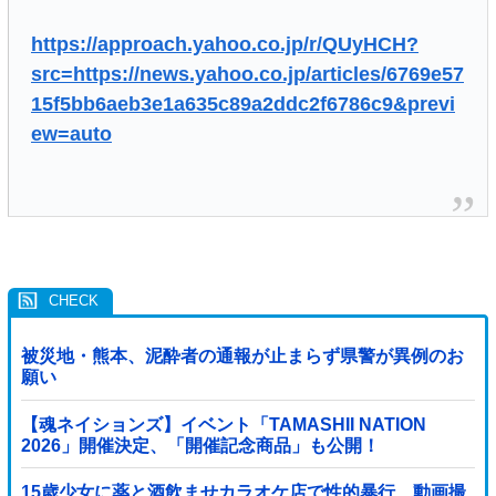
https://approach.yahoo.co.jp/r/QUyHCH?
src=https://news.yahoo.co.jp/articles/6769e57
15f5bb6aeb3e1a635c89a2ddc2f6786c9&previ
ew=auto
被災地・熊本、泥酔者の通報が止まらず県警が異例のお
願い
【魂ネイションズ】イベント「TAMASHII NATION
2026」開催決定、「開催記念商品」も公開！
15歳少女に薬と酒飲ませカラオケ店で性的暴行、動画撮