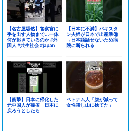
【名古屋騒然】警察官に
【日本に不満】パキスタ
手を出す人物まで…一体
ン夫婦が日本で出産準備
何が起きているのか #外
→日本語話せないため病
国人 #共生社会 #japan
院に断られる
【衝撃】日本に帰化した
ベトナム人「腹が減って
元中国人が帰省→日本に
女性殺し山に捨てた」
戻ろうとしたら…