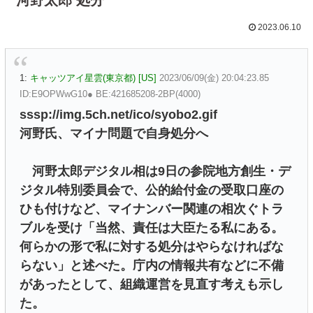
2023.06.10
1:
キャッツアイ星雲(東京都) [US]
2023/06/09(金) 20:04:23.85
ID:E9OPWwG10● BE:421685208-2BP(4000)
sssp://img.5ch.net/ico/syobo2.gif
河野氏、マイナ問題で自身処分へ
河野太郎デジタル相は9日の参院地方創生・デ
ジタル特別委員会で、公的給付金の受取口座の
ひも付けなど、マイナンバー関連の相次ぐトラ
ブルを受け「当然、責任は大臣たる私にある。
何らかの形で私に対する処分はやらなければな
らない」と述べた。庁内の情報共有などに不備
があったとして、組織運営を見直す考えも示し
た。