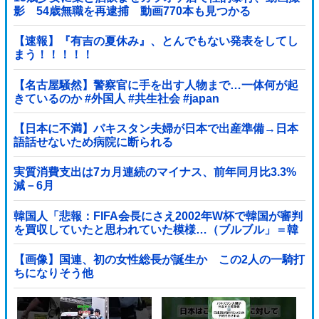
影 54歳無職を再逮捕 動画770本も見つかる
【速報】『有吉の夏休み』、とんでもない発表をしてし
まう！！！！！
【名古屋騒然】警察官に手を出す人物まで…一体何が起
きているのか #外国人 #共生社会 #japan
【日本に不満】パキスタン夫婦が日本で出産準備→日本
語話せないため病院に断られる
実質消費支出は7カ月連続のマイナス、前年同月比3.3%
減－6月
韓国人「悲報：FIFA会長にさえ2002年W杯で韓国が審判
を買収していたと思われていた模様…（ブルブル」＝韓
国の反応
【画像】国連、初の女性総長が誕生か この2人の一騎打
ちになりそう他