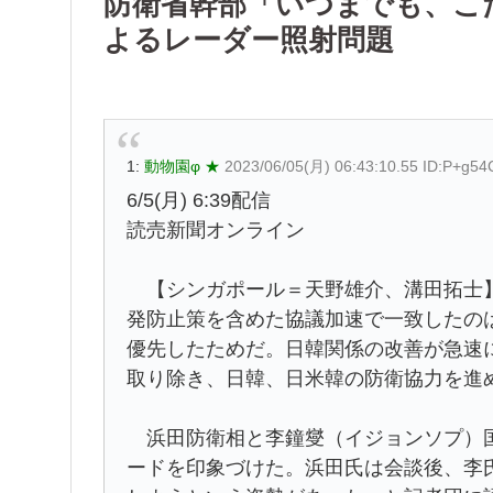
防衛省幹部「いつまでも、こ
よるレーダー照射問題
1:
動物園φ ★
2023/06/05(月) 06:43:10.55 ID:P+g54
6/5(月) 6:39配信
読売新聞オンライン
【シンガポール＝天野雄介、溝田拓士】
発防止策を含めた協議加速で一致したの
優先したためだ。日韓関係の改善が急速
取り除き、日韓、日米韓の防衛協力を進
浜田防衛相と李鐘燮（イジョンソプ）国
ードを印象づけた。浜田氏は会談後、李