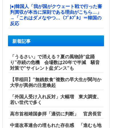
|●|韓国人「我が国がクウェート戦で行った審
判買収が本当に深刻である理由がこちら…」
→「これはダメなやつ…（ﾌﾞﾙﾌﾞﾙ」＝韓国の
反応
新着記事
「うるさい」で消える？夏の風物詩”盆踊
り”存続の危機 会場数は20年で半減 騒音
対策で”サイレント盆ダンス”も
【早稲田】”無銭飲食”複数の早大生が関与か
大学が異例の注意喚起
「外国人受け入れ反対」大幅増 東大調査、
若い世代で多く
高市首相靖国参拝「適切に判断」 官房長官
中道改革連合の埋もれた存在感 「進むも地