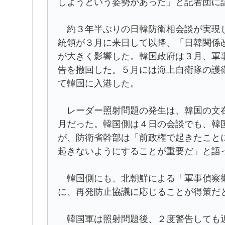
しようという姿勢があった」と記者団に
約３年半ぶりの日韓防衛相会談が実現し
統領が３月に来日して以降、「日韓関係
が大きく影響した。韓国政府は３月、軍
告を撤回した。５月には海上自衛隊の護
て韓国に入港した。
レーダー照射問題の発生は、韓国の文在
月だった。韓国側は４日の会談でも、韓
が、防衛省幹部は「前政権で起きたこと
起きないようにすることが重要だ」と語
韓国側にも、北朝鮮による「軍事偵察衛
に、再発防止協議に応じることが得策だ
韓国軍は照射問題後、２度警告しても近