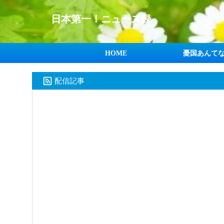
日本第一！ニュース録
HOME
憂国あんて
配信記事