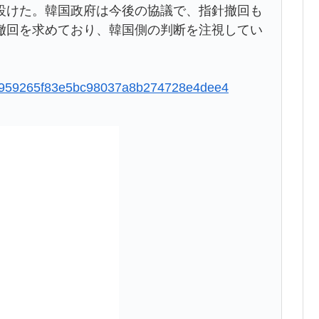
設けた。韓国政府は今後の協議で、指針撤回も
撤回を求めており、韓国側の判断を注視してい
8ddb959265f83e5bc98037a8b274728e4dee4