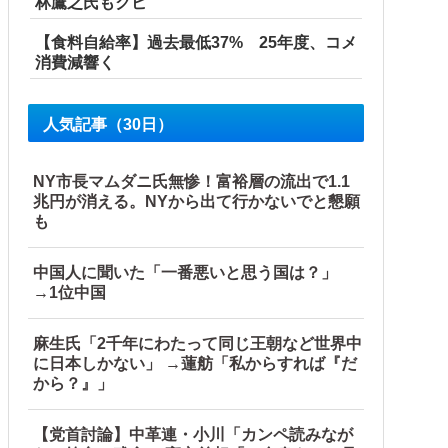
林鷹之氏もクビ
【食料自給率】過去最低37% 25年度、コメ
消費減響く
人気記事（30日）
NY市長マムダニ氏無惨！富裕層の流出で1.1
兆円が消える。NYから出て行かないでと懇願
も
中国人に聞いた「一番悪いと思う国は？」
→1位中国
麻生氏「2千年にわたって同じ王朝など世界中
に日本しかない」 →蓮舫「私からすれば『だ
から？』」
【党首討論】中革連・小川「カンペ読みなが