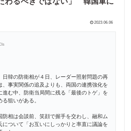
だわるべきではない」 韓国軍に
2023.06.06
Cls
日韓の防衛相が４日、レーダー照射問題の再
は、事実関係の追及よりも、両国の連携強化を
に進む中、防衛当局間に残る「最後のトゲ」を
める狙いがある。
防相は会談前、笑顔で握手を交わし、融和ム
氏について「お互いにしっかりと率直に議論を