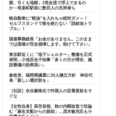
獄、引くも地獄」3党合流で浮上できるの
か⋯有楽町駅前に数百人の支持者ら
軽自動車に”軽油”を入れちゃ絶対ダメ～！
セルフスタンドで後を絶たない「誤給油トラ
ブル」！
国連事務総長「お金がありません。このまま
では国連が完全崩壊します。助けて下さい」
東京駅近くに「地下シェルター」整備を正式
表明…小池百合子知事「多くの方が滞在、施
設整備の効果高い」
参政党、福岡県議選に30人擁立方針 神谷代
表「新しい選択肢を」
［社説］永住厳格化で外国人の定着意欲をそ
ぐな
【女性自身】高市首相、秋の内閣改造で目論
む「麻生支配からの脱却」…茂木敏充氏も小