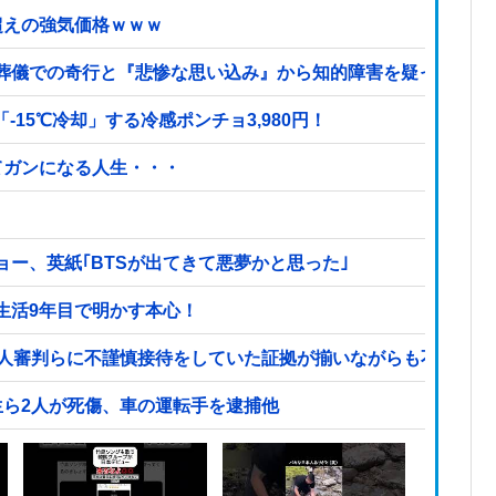
超えの強気価格ｗｗｗ
葬儀での奇行と『悲惨な思い込み』から知的障害を疑った私→
15℃冷却」する冷感ポンチョ3,980円！
てガンになる人生・・・
ー、英紙｢BTSが出てきて悪夢かと思った｣
生活9年目で明かす本心！
国人審判らに不謹慎接待をしていた証拠が揃いながらも不起訴処
生ら2人が死傷、車の運転手を逮捕他