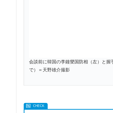
会談前に韓国の李鐘燮国防相（左）と握
で）＝天野雄介撮影