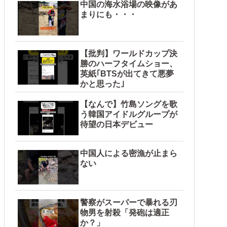
中国の海水浴場の映像があ
まりにも・・・
こっそり病院へ誘導し行政保護させた話
【批判】ワールドカップ決
勝のハーフタイムショー、
英紙｢BTSが出てきて悪夢
かと思った｣
【なんで】竹島ソングを歌
う韓国アイドルグループが
待望の日本デビュー
中国人による密漁が止まら
ない
分に成っていた事が明らかに‥」
警察がスーパーで暴れる刃
物男を射殺「発砲は適正
か？」