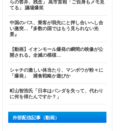
らの答弁、残念」 高市首相「ご自身もメモ見
てる」 議場爆笑
中国のバス、乗客が我先にと押し合いへし合
い激突…『多数の国ではもう見られない光
景』
【動画】イオンモール爆発の瞬間の映像が公
開される。全滅の模様…
シャチの激しい体当たり、マンボウが粉々に
「爆発」 捕食戦略か遊びか
町山智浩氏「日本はパンダを失って、代わり
に何を得たんですか？」
外部配信記事（動画）