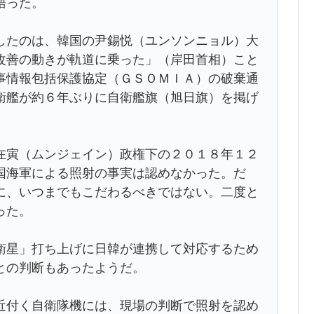
語った。
たのは、韓国の尹錫悦（ユンソンニョル）大
改善の動きが軌道に乗った」（岸田首相）こと
事情報包括保護協定（ＧＳＯＭＩＡ）の破棄通
衛艦が約６年ぶりに自衛艦旗（旭日旗）を掲げ
寅（ムンジェイン）政権下の２０１８年１２
国海軍による照射の事実は認めなかった。だ
に、いつまでもこだわるべきではない。二度と
った。
星」打ち上げに日韓が連携して対応するため
との判断もあったようだ。
付く自衛隊機には、現場の判断で照射を認め