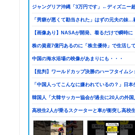
ジャングリア沖縄「3万円です」←ディズニー
「男癖が悪くて勘当された」はずの元夫の妹…
【画像あり】NASAが開発、着るだけで瞬時に「-
株の資産7億円あるのに「株主優待」で生活し
中国の海水浴場の映像があまりにも・・・
【批判】ワールドカップ決勝のハーフタイムショ
「中国人ってこんなに嫌われているの？」日本
韓国人「大韓サッカー協会が過去に20人の外
高校生2人が乗るスクーターと車が衝突し高校