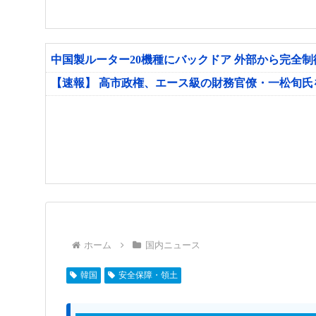
中国製ルーター20機種にバックドア 外部から完全
【速報】 高市政権、エース級の財務官僚・一松旬
ホーム
国内ニュース
韓国
安全保障・領土