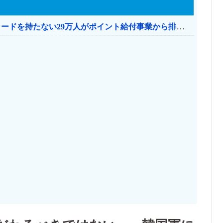
共産党「これは酷い…京都市でマイナンバーカードを持たない29万人がポイント給付事業から排除された」